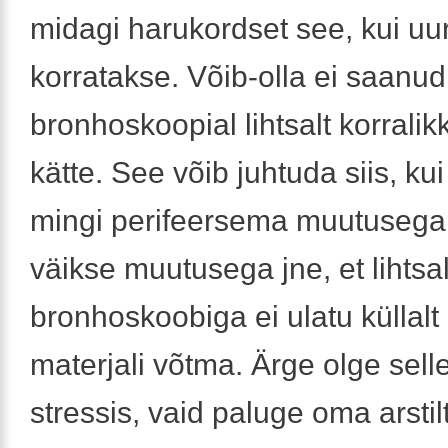
midagi harukordset see, kui uu
korratakse. Võib-olla ei saanu
bronhoskoopial lihtsalt korralik
kätte. See võib juhtuda siis, ku
mingi perifeersema muutusega võ
väikse muutusega jne, et lihtsal
bronhoskoobiga ei ulatu küllalt
materjali võtma. Ärge olge sell
stressis, vaid paluge oma arstil