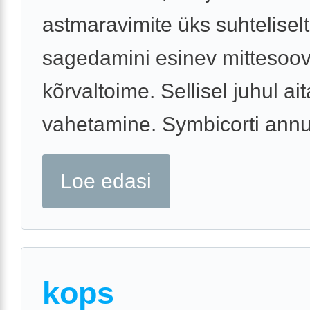
astmaravimite üks suhteliselt
sagedamini esinev mittesoov
kõrvaltoime. Sellisel juhul ai
vahetamine. Symbicorti annus
Loe edasi
kops