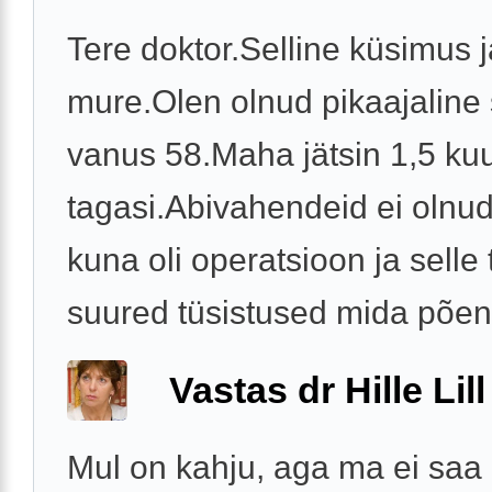
Tere doktor.Selline küsimus j
mure.Olen olnud pikaajaline 
vanus 58.Maha jätsin 1,5 ku
tagasi.Abivahendeid ei olnud
kuna oli operatsioon ja selle 
suured tüsistused mida põen 
Vastas dr Hille Lill
Mul on kahju, aga ma ei saa 