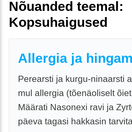
Nõuanded teemal:
Kopsuhaigused
Allergia ja hinga
Perearsti ja kurgu-ninaarsti 
mul allergia (tõenäoliselt õie
Määrati Nasonexi ravi ja Zyrte
päeva tagasi hakkasin tarvit