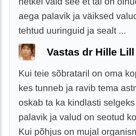
hetkel vaid see et tal on oln
aega palavik ja väiksed valu
tehtud uuringuid ja sealt ...
Vastas dr Hille Lill
Kui teie sõbrataril on oma ko
kes tunneb ja ravib tema astm
oskab ta ka kindlasti selgeks
palavik ja valud on seotud 
Kui põhjus on mujal organismi