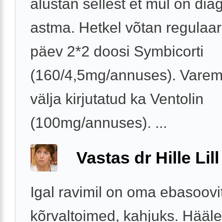
alustan sellest et mul on dia
astma. Hetkel võtan regulaar
päev 2*2 doosi Symbicorti
(160/4,5mg/annuses). Varem 
välja kirjutatud ka Ventolin
(100mg/annuses). ...
Vastas dr Hille Lill
Igal ravimil on oma ebasoov
kõrvaltoimed, kahjuks. Hääl