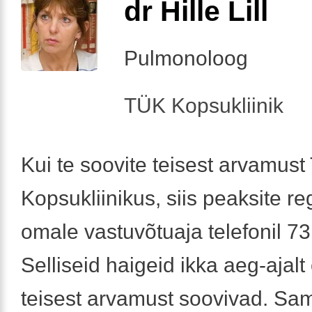
dr Hille Lill
Pulmonoloog
TÜK Kopsukliinik
Kui te soovite teisest arvamust 
Kopsukliinikus, siis peaksite re
omale vastuvõtuaja telefonil 7
Selliseid haigeid ikka aeg-ajalt
teisest arvamust soovivad. Sam