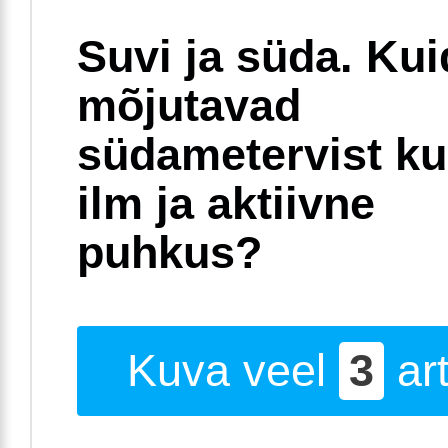
Suvi ja süda. Ku
mõjutavad
südametervist k
ilm ja aktiivne
puhkus?
Kuva veel
3
art