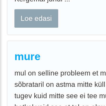
Loe edasi
mure
mul on selline probleem et 
sõbrataril on astma mitte küll 
tugev kuid mitte see ei tee m