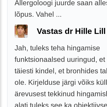
Allergoloogi juurde saan alle
lõpus. Vahel ...
Vastas dr Hille Lill
Jah, tuleks teha hingamise
funktsionaalsed uuringud, et 
täiesti kindel, et bronhides ta
ole. Kirjelduse järgi võiks küll
ärevusest tekkinud hingamis
alati tuleks see ka objektiivsel