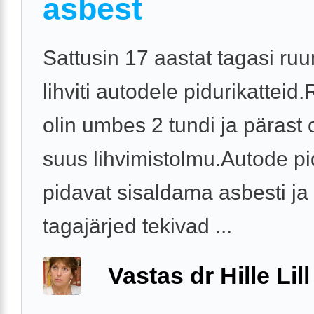
asbest
Sattusin 17 aastat tagasi ru
lihviti autodele pidurikatteid
olin umbes 2 tundi ja pärast o
suus lihvimistolmu.Autode pi
pidavat sisaldama asbesti ja 
tagajärjed tekivad ...
Vastas dr Hille Lill