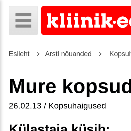
Esileht
Arsti nõuanded
Kopsuh
Mure kopsu
26.02.13 / Kopsuhaigused
Külastaja küsib: