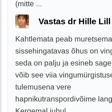
(mitte ...
Vastas dr Hille Lill
Kahtlemata peab muretsema,
sissehingatavas õhus on vin
seda on palju ja esineb sageli
võib see viia vingumürgistuse
tulemusena vere
hapnikutranspordivõime lan
Kergemal juhul ...