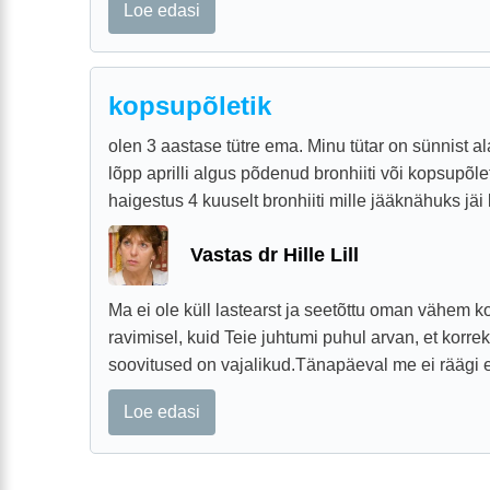
Loe edasi
kopsupõletik
olen 3 aastase tütre ema. Minu tütar on sünnist al
lõpp aprilli algus põdenud bronhiiti või kopsupõl
haigestus 4 kuuselt bronhiiti mille jääknähuks jäi 
Vastas dr Hille Lill
Ma ei ole küll lastearst ja seetõttu oman vähem 
ravimisel, kuid Teie juhtumi puhul arvan, et korrek
soovitused on vajalikud.Tänapäeval me ei räägi e
Loe edasi