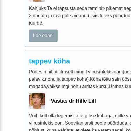
Kahjuks Te ei täpsusta seda terminit- pikemat ae
3 nädala ja ravi pole aidanud, siis tuleks pöördu
juurde.
Loe edasi
tappev köha
Põdesin hiljuti ilmselt mingit viirusinfektsiooni(ne
palavik,nohu ja tappev köha).Köha tõttu sain öös
magada,väikseimgi nohu ärritas kurku.Umbes kuue
Vastas dr Hille Lill
Võib küll olla tegemist allergilise köhaga, mille 
viirusinfektsioon. Soovitan arsti poole pöörduda,
põhjust, kuna väidate, et olete ka varem sageli k