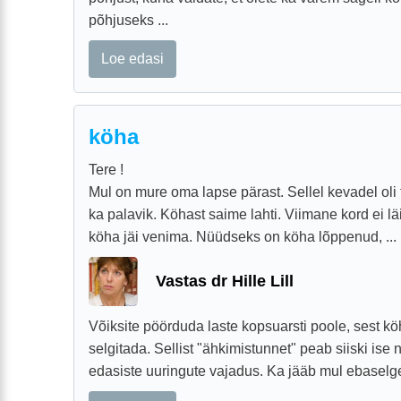
põhjuseks ...
Loe edasi
köha
Tere !
Mul on mure oma lapse pärast. Sellel kevadel oli 
ka palavik. Köhast saime lahti. Viimane kord ei läi
köha jäi venima. Nüüdseks on köha lõppenud, ...
Vastas dr Hille Lill
Võiksite pöörduda laste kopsuarsti poole, sest köh
selgitada. Sellist "ähkimistunnet" peab siiski ise
edasiste uuringute vajadus. Ka jääb mul ebaselg