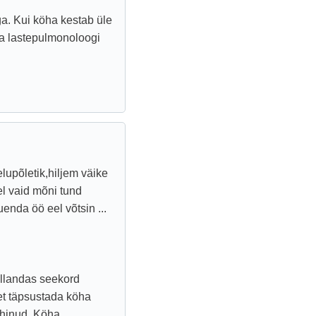
ga. Kui köha kestab üle
da lastepulmonoloogi
elupõletik,hiljem väike
el vaid mõni tund
nda öö eel võtsin ...
vallandas seekord
 et täpsustada köha
öhinud. Köha