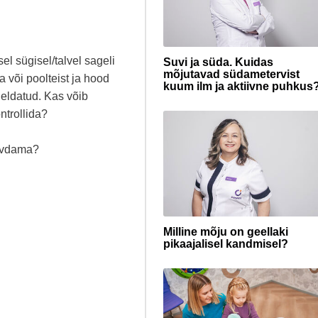
asel sügisel/talvel sageli
Suvi ja süda. Kuidas
mõjutavad südametervist
 või poolteist ja hood
kuum ilm ja aktiivne puhkus
eldatud. Kas võib
ntrollida?
evdama?
Milline mõju on geellaki
pikaajalisel kandmisel?