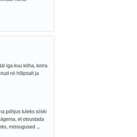
tal iga kuu köha, korra
nud nii hõlpsalt ja
a pöhjus tuleks siiski
 nägema, et otsustada
eks, missugused ...