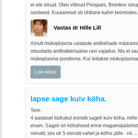
ei ole olnud. Olen võtnud Prospani, Brontexi siir
raviteeid. Kuulamisel oli ühtlane kahin bronhides.
Vastas dr Hille Lill
Ainult mükoplasma vastaste antikehade määramise
otsustada antibakteriaalse ravi vajadus. Ma ei s
mükoplasma positiivne. Kui leitakse mükoplasmav
Loe edasi
lapse sage kuiv köha.
Tere.
4 aastasel tüdrukul esineb sageli kuiv köha, mill
enam. Sageli on köhahood enne magamajäämist. 
minutit, siis oli 5 minutit vahet ja köhis jälle - nii ...