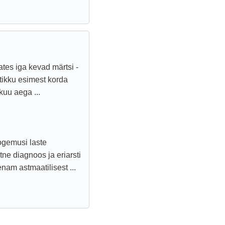
ates iga kevad märtsi -
etikku esimest korda
kuu aega ...
kogemusi laste
tne diagnoos ja eriarsti
nam astmaatilisest ...