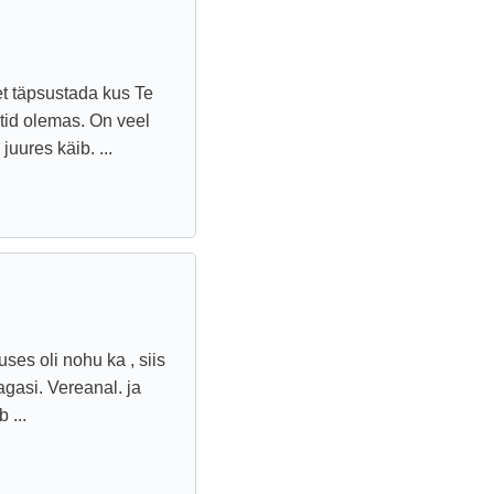
et täpsustada kus Te
stid olemas. On veel
uures käib. ...
ses oli nohu ka , siis
agasi. Vereanal. ja
 ...