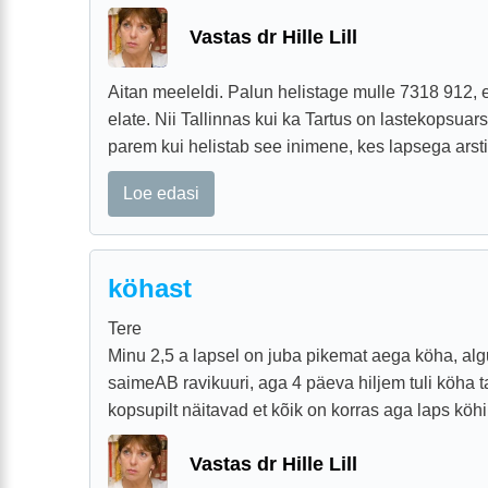
Vastas dr Hille Lill
Aitan meeleldi. Palun helistage mulle 7318 912, 
elate. Nii Tallinnas kui ka Tartus on lastekopsuar
parem kui helistab see inimene, kes lapsega arsti j
Loe edasi
köhast
Tere
Minu 2,5 a lapsel on juba pikemat aega köha, algu
saimeAB ravikuuri, aga 4 päeva hiljem tuli köha t
kopsupilt näitavad et kõik on korras aga laps köhib
Vastas dr Hille Lill