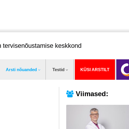
im tervisenõustamise keskkond
Arsti nõuanded
Testid
KÜSI ARSTILT
Viimased: