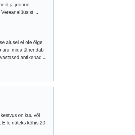
upeid ja joonud
 Vereanalüüsist ...
 alusel ei ole õige
aa aru, mida tähendab
astased antikehad ...
e kestvus on kuu või
Eile näteks köhis 20