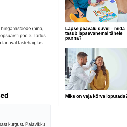
 hingamisteede (nina,
Lapse peavalu suvel – mida
tasub lapsevanemal tähele
psuarsti poole. Tartus
panna?
 tänaval lastehaiglas.
sed
Miks on vaja kõrva loputada
sast kurgust. Palavikku