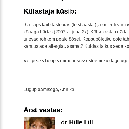
Külastaja küsib:
3.a. laps käib lasteaias (teist aastat) ja on eriti viim
köhaga hädas (2002.a. juba 2x). Köha kestab nädala
tulevad rohkem peale öösel. Kopsupõletiku pole täh
kahtlustada allergiat, astmat? Kuidas ja kus seda ko
Või peaks hoopis immunnsussüsteemi kuidagi tug
Lugupidamisega, Annika
Arst vastas:
dr Hille Lill