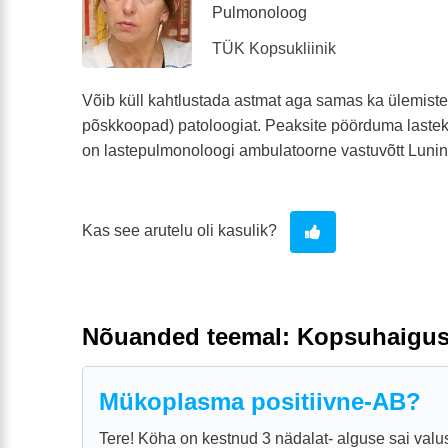
Pulmonoloog
TÜK Kopsukliinik
Võib küll kahtlustada astmat aga samas ka ülemiste
põskkoopad) patoloogiat. Peaksite pöörduma lasteko
on lastepulmonoloogi ambulatoorne vastuvõtt Lunini
Kas see arutelu oli kasulik?
Nõuanded teemal: Kopsuhaigu
Mükoplasma positiivne-AB?
Tere! Köha on kestnud 3 nädalat- alguse sai valu