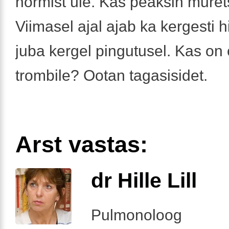
normist üle. Kas peaksin mure
Viimasel ajal ajab ka kergesti 
juba kergel pingutusel. Kas on 
trombile? Ootan tagasisidet.
Arst vastas:
dr Hille Lill
Pulmonoloog