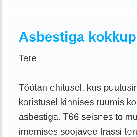
Asbestiga kokku
Tere
Töötan ehitusel, kus puutusi
koristusel kinnises ruumis k
asbestiga. T66 seisnes tolm
imemises soojavee trassi to