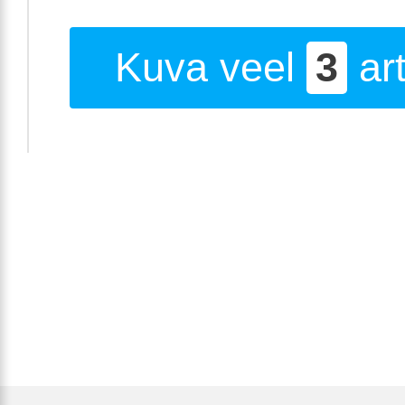
Kuva veel
3
art