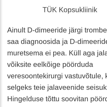
TÜK Kopsukliinik
Ainult D-dimeeride järgi trombe
saa diagnoosida ja D-dimeerid
muretsema ei pea. Küll aga jala
võiksite eelkõige pöörduda
veresoontekirurgi vastuvõtule, 
selgeks teie jalaveenide seisuk
Hingelduse tõttu soovitan pöö