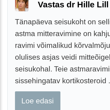
Vastas dr Hille Lill
Tänapäeva seisukoht on selli
astma mitteravimine on kahju
ravimi võimalikud kõrvalmõju
olulises asjas veidi mitteõige
seisukohal. Teie astmaravimi
sissehingatav kortikosteroid .
Loe edasi