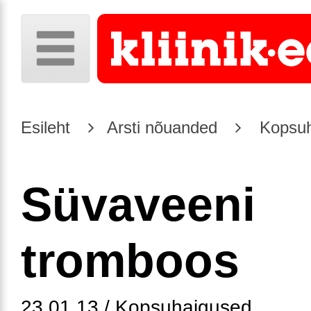
Esileht
Arsti nõuanded
Kopsuh
Süvaveeni
tromboos
23.01.13 / Kopsuhaigused