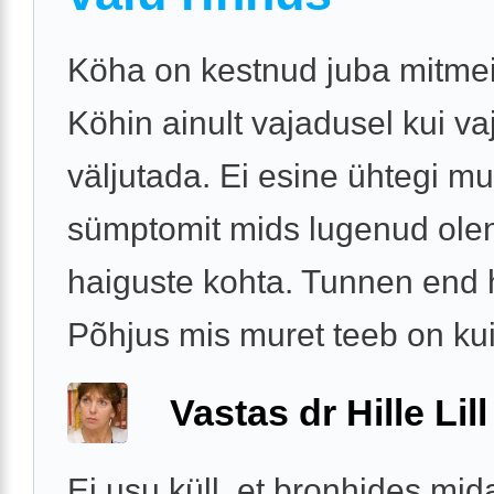
Köha on kestnud juba mitmei
Köhin ainult vajadusel kui va
väljutada. Ei esine ühtegi m
sümptomit mids lugenud ole
haiguste kohta. Tunnen end h
Põhjus mis muret teeb on kui 
Vastas dr Hille Lill
Ei usu küll, et bronhides mid