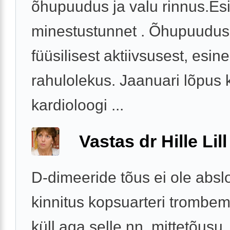
õhupuudus ja valu rinnus.Es
minestustunnet . Õhupuudus 
füüsilisest aktiivsusest, esin
rahulolekus. Jaanuari lõpus 
kardioloogi ...
Vastas dr Hille Lill
D-dimeeride tõus ei ole absl
kinnitus kopsuarteri trombem
küll aga selle nn. mittetõusu