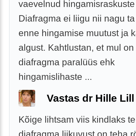
vaevelnud hingamisraskuste
Diafragma ei liigu nii nagu ta 
enne hingamise muutust ja 
algust. Kahtlustan, et mul on
diafragma paralüüs ehk
hingamislihaste ...
Vastas dr Hille Lill
Kõige lihtsam viis kindlaks t
diafragma liikuvust on teha rö