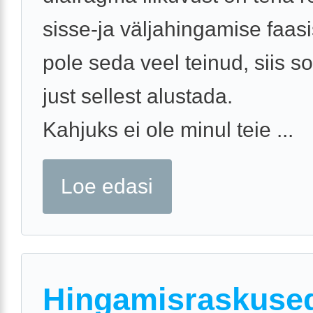
sisse-ja väljahingamise faasi
pole seda veel teinud, siis s
just sellest alustada.
Kahjuks ei ole minul teie ...
Loe edasi
Hingamisraskused