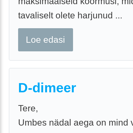
maksimaalseid koormusi, mi
tavaliselt olete harjunud ...
Loe edasi
D-dimeer
Tere,
Umbes nädal aega on mind