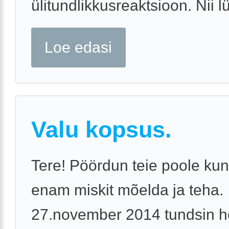
ülitundlikkusreaktsioon. Nii lü
Loe edasi
Valu kopsus.
Tere! Pöördun teie poole kun
enam miskit mõelda ja teha.
27.november 2014 tundsin 