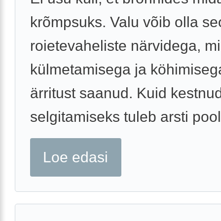
krõmpsuks. Valu võib olla se
roietevaheliste närvidega, m
külmetamisega ja köhimisega
ärritust saanud. Kuid kestnu
selgitamiseks tuleb arsti poole
Loe edasi