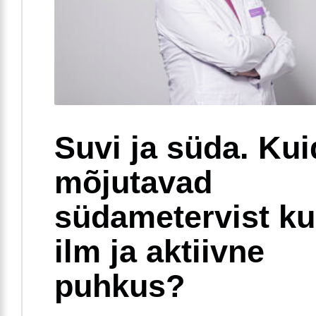
Suvi ja süda. Ku
mõjutavad
südametervist k
ilm ja aktiivne
puhkus?