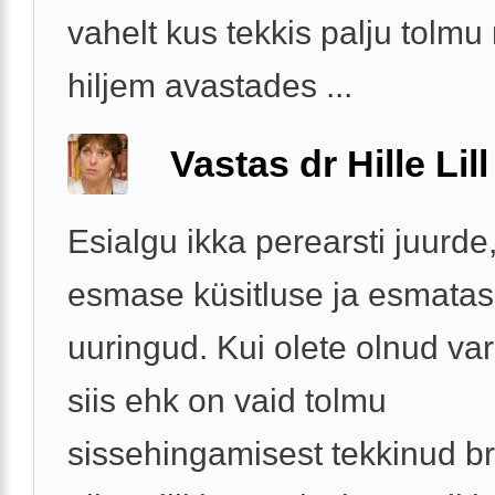
vahelt kus tekkis palju tolmu
hiljem avastades ...
Vastas dr Hille Lill
Esialgu ikka perearsti juurde
esmase küsitluse ja esmatas
uuringud. Kui olete olnud va
siis ehk on vaid tolmu
sissehingamisest tekkinud b