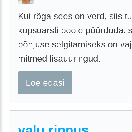
Kui röga sees on verd, siis 
kopsuarsti poole pöörduda, 
põhjuse selgitamiseks on vaj
mitmed lisauuringud.
Loe edasi
valu rinnus