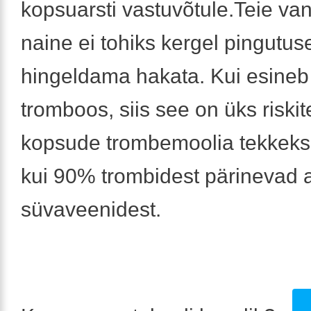
kopsuarsti vastuvõtule.Teie va
naine ei tohiks kergel pingutus
hingeldama hakata. Kui esineb
tromboos, siis see on üks riskit
kopsude trombemoolia tekkeks
kui 90% trombidest pärinevad 
süvaveenidest.