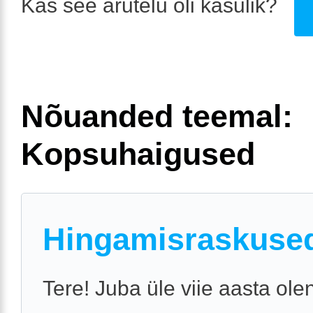
Kas see arutelu oli kasulik?
Nõuanded teemal:
Kopsuhaigused
Hingamisraskuse
Tere! Juba üle viie aasta ole