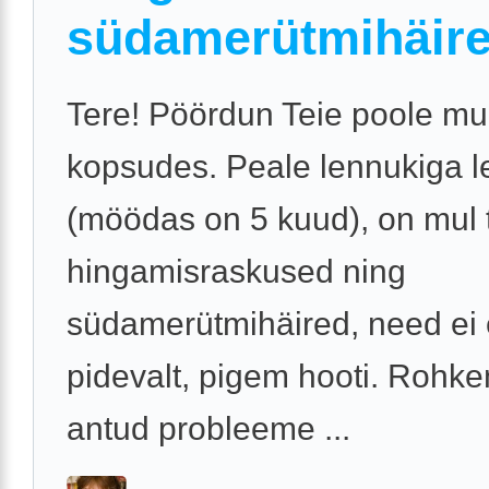
südamerütmihäir
Tere! Pöördun Teie poole m
kopsudes. Peale lennukiga l
(möödas on 5 kuud), on mul 
hingamisraskused ning
südamerütmihäired, need ei 
pidevalt, pigem hooti. Rohk
antud probleeme ...