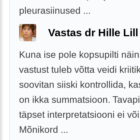
pleurasiinused ...
Vastas dr Hille Lill
Kuna ise pole kopsupilti näin
vastust tuleb võtta veidi kriit
soovitan siiski kontrollida, ka
on ikka summatsioon. Tavapi
täpset interpretatsiooni ei võ
Mõnikord ...