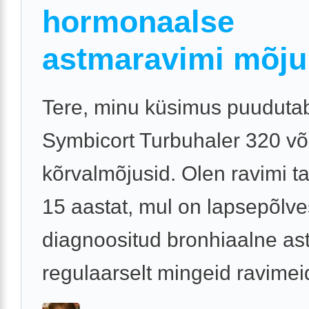
hormonaalse
astmaravimi mõju
Tere, minu küsimus puuduta
Symbicort Turbuhaler 320 võ
kõrvalmõjusid. Olen ravimi tar
15 aastat, mul on lapsepõlve
diagnoositud bronhiaalne a
regulaarselt mingeid ravimeid