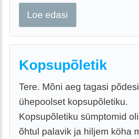
Loe edasi
Kopsupõletik
Tere. Mõni aeg tagasi põdes
ühepoolset kopsupõletiku.
Kopsupõletiku sümptomid oli
õhtul palavik ja hiljem köha 