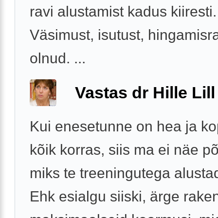
ravi alustamist kadus kiiresti.
Väsimust, isutust, hingamisra
olnud. ...
Vastas dr Hille Lill
Kui enesetunne on hea ja kop
kõik korras, siis ma ei näe põ
miks te treeningutega alustad
Ehk esialgu siiski, ärge rak