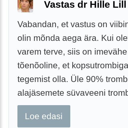
Vastas dr Hille Lill
Vabandan, et vastus on viibi
olin mõnda aega ära. Kui ole
varem terve, siis on imevähe
tõenõoline, et kopsutrombiga
tegemist olla. Üle 90% trom
alajäsemete süvaveeni trombo
Loe edasi