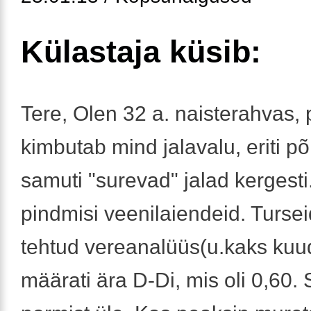
Külastaja küsib:
Tere, Olen 32 a. naisterahvas,
kimbutab mind jalavalu, eriti p
samuti "surevad" jalad kergesti
pindmisi veenilaiendeid. Tursei
tehtud vereanalüüs(u.kaks kuud
määrati ära D-Di, mis oli 0,60.