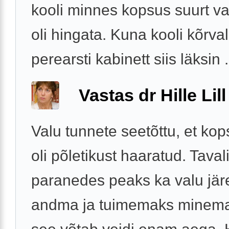
kooli minnes kopsus suurt va
oli hingata. Kuna kooli kõrva
perearsti kabinett siis läksin .
Vastas dr Hille Lill
Valu tunnete seetõttu, et ko
oli põletikust haaratud. Tavali
paranedes peaks ka valu jär
andma ja tuimemaks minema,