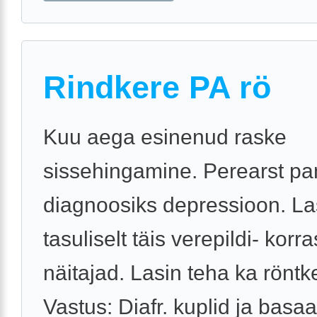
Rindkere PA rö
Kuu aega esinenud raske
sissehingamine. Perearst pa
diagnoosiks depressioon. La
tasuliselt täis verepildi- korra
näitajad. Lasin teha ka röntk
Vastus: Diafr. kuplid ja basa