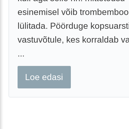
esinemisel võib trombembool
lülitada. Pöörduge kopsuarst
vastuvõtule, kes korraldab v
...
Loe edasi