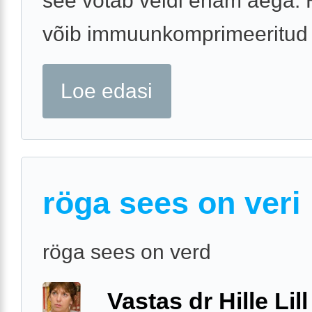
see võtab veidi enam aega. 
võib immuunkomprimeeritud .
Loe edasi
röga sees on veri
röga sees on verd
Vastas dr Hille Lill