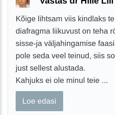
Vastas dr Hille Lill
Kõige lihtsam viis kindlaks t
diafragma liikuvust on teha rö
sisse-ja väljahingamise faasi
pole seda veel teinud, siis s
just sellest alustada.
Kahjuks ei ole minul teie ...
Loe edasi