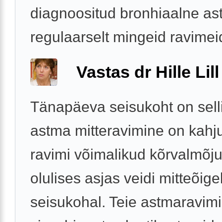
diagnoositud bronhiaalne a
regulaarselt mingeid ravimeid
Vastas dr Hille Lill
Tänapäeva seisukoht on selli
astma mitteravimine on kahju
ravimi võimalikud kõrvalmõju
olulises asjas veidi mitteõige
seisukohal. Teie astmaravimi