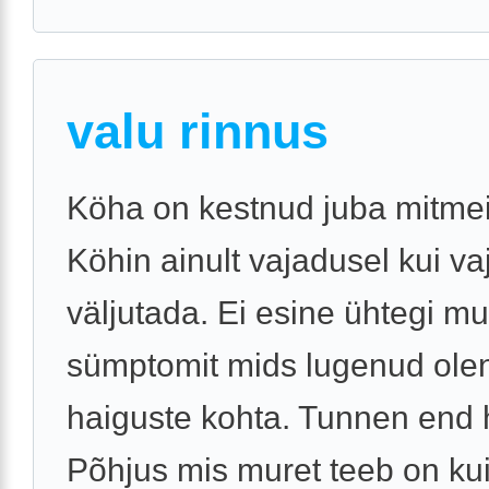
valu rinnus
Köha on kestnud juba mitmei
Köhin ainult vajadusel kui va
väljutada. Ei esine ühtegi m
sümptomit mids lugenud ole
haiguste kohta. Tunnen end h
Põhjus mis muret teeb on kui 