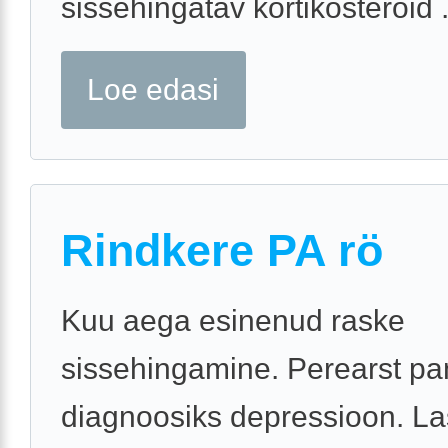
sissehingatav kortikosteroid .
Loe edasi
Rindkere PA rö
Kuu aega esinenud raske
sissehingamine. Perearst pa
diagnoosiks depressioon. La