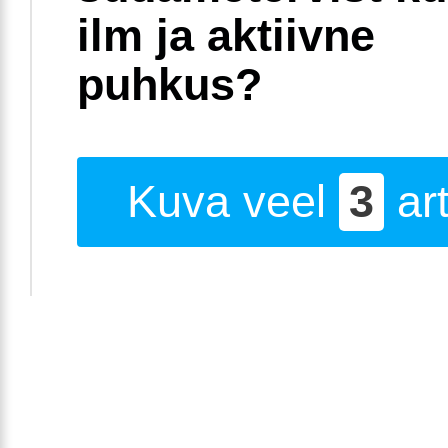
ilm ja aktiivne
puhkus?
Kuva veel
3
art