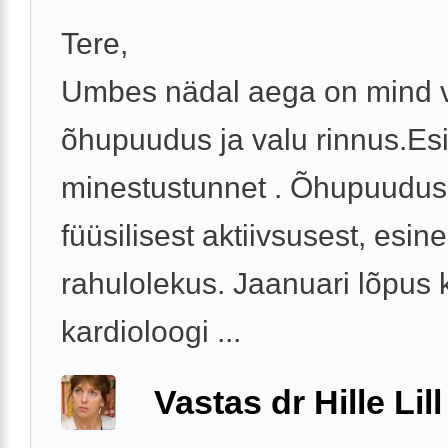
Tere,
Umbes nädal aega on mind
õhupuudus ja valu rinnus.Es
minestustunnet . Õhupuudus 
füüsilisest aktiivsusest, esin
rahulolekus. Jaanuari lõpus 
kardioloogi ...
Vastas dr Hille Lill