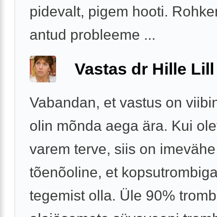
pidevalt, pigem hooti. Rohk
antud probleeme ...
Vastas dr Hille Lill
Vabandan, et vastus on viibi
olin mõnda aega ära. Kui ole
varem terve, siis on imevähe
tõenõoline, et kopsutrombiga
tegemist olla. Üle 90% trom