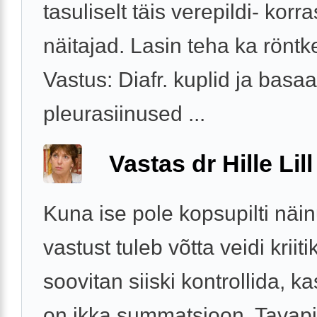
tasuliselt täis verepildi- korra
näitajad. Lasin teha ka röntk
Vastus: Diafr. kuplid ja basa
pleurasiinused ...
Vastas dr Hille Lill
Kuna ise pole kopsupilti näin
vastust tuleb võtta veidi kriit
soovitan siiski kontrollida, ka
on ikka summatsioon. Tavapi