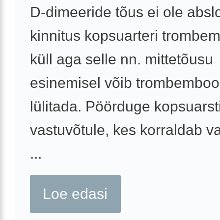
D-dimeeride tõus ei ole absl
kinnitus kopsuarteri trombem
küll aga selle nn. mittetõusu
esinemisel võib trombembool
lülitada. Pöörduge kopsuarst
vastuvõtule, kes korraldab v
...
Loe edasi