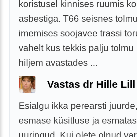
koristusel kinnises ruumis k
asbestiga. T66 seisnes tolm
imemises soojavee trassi to
vahelt kus tekkis palju tolmu
hiljem avastades ...
Vastas dr Hille Lill
Esialgu ikka perearsti juurde
esmase küsitluse ja esmatas
uuringud. Kui olete olnud va