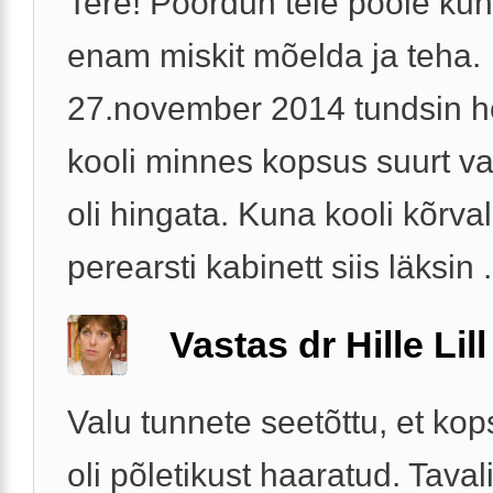
Tere! Pöördun teie poole kun
enam miskit mõelda ja teha.
27.november 2014 tundsin 
kooli minnes kopsus suurt va
oli hingata. Kuna kooli kõrva
perearsti kabinett siis läksin .
Vastas dr Hille Lill
Valu tunnete seetõttu, et ko
oli põletikust haaratud. Tavali