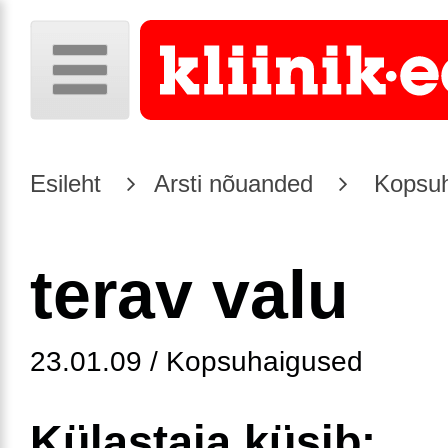
Esileht
Arsti nõuanded
Kopsuh
terav valu
23.01.09 / Kopsuhaigused
Külastaja küsib: