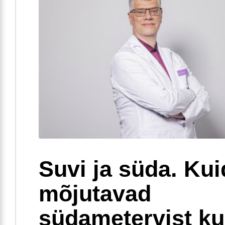
Suvi ja süda. Ku
mõjutavad
südametervist k