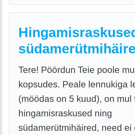
Hingamisraskused
südamerütmihäir
Tere! Pöördun Teie poole m
kopsudes. Peale lennukiga l
(möödas on 5 kuud), on mul 
hingamisraskused ning
südamerütmihäired, need ei 