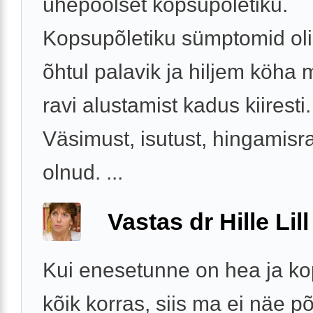
ühepoolset kopsupõletiku.
Kopsupõletiku sümptomid oli
õhtul palavik ja hiljem köha 
ravi alustamist kadus kiiresti.
Väsimust, isutust, hingamisra
olnud. ...
Vastas dr Hille Lill
Kui enesetunne on hea ja kop
kõik korras, siis ma ei näe põ