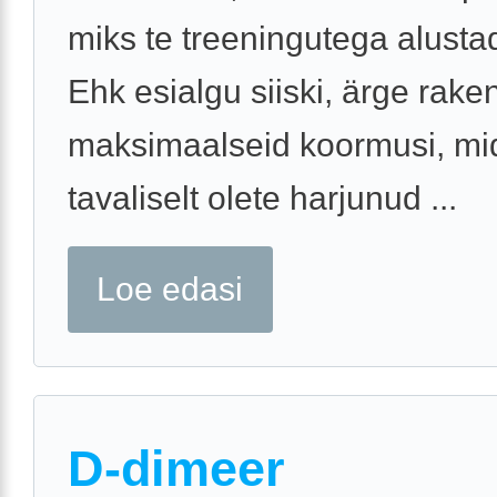
miks te treeningutega alustad
Ehk esialgu siiski, ärge rak
maksimaalseid koormusi, mi
tavaliselt olete harjunud ...
Loe edasi
D-dimeer