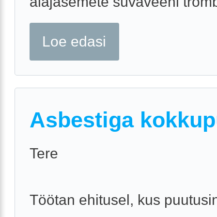
alajäsemete süvaveeni trombo
Loe edasi
Asbestiga kokku
Tere
Töötan ehitusel, kus puutusi