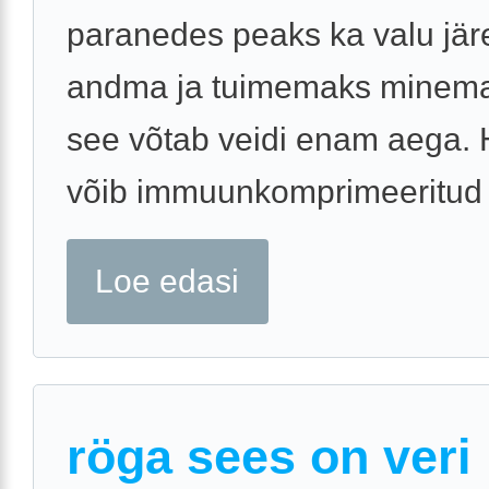
paranedes peaks ka valu jär
andma ja tuimemaks minema,
see võtab veidi enam aega. 
võib immuunkomprimeeritud .
Loe edasi
röga sees on veri