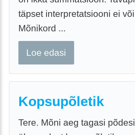
täpset interpretatsiooni ei võ
Mõnikord ...
Loe edasi
Kopsupõletik
Tere. Mõni aeg tagasi põdes