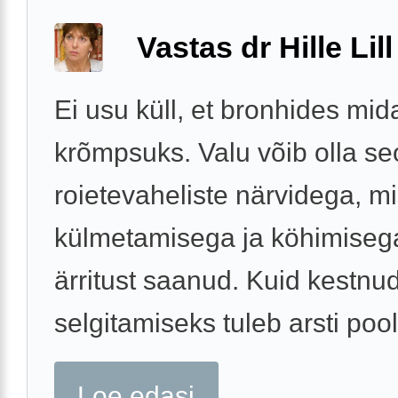
Vastas dr Hille Lill
Ei usu küll, et bronhides mid
krõmpsuks. Valu võib olla se
roietevaheliste närvidega, m
külmetamisega ja köhimisega
ärritust saanud. Kuid kestnu
selgitamiseks tuleb arsti poole
Loe edasi