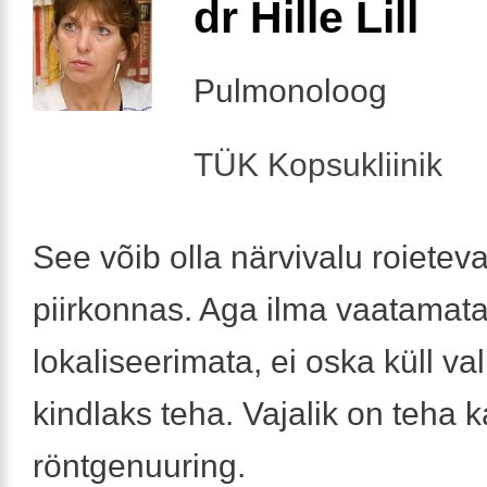
dr Hille Lill
Pulmonoloog
TÜK Kopsukliinik
See võib olla närvivalu roietev
piirkonnas. Aga ilma vaatamata
lokaliseerimata, ei oska küll va
kindlaks teha. Vajalik on teha k
röntgenuuring.