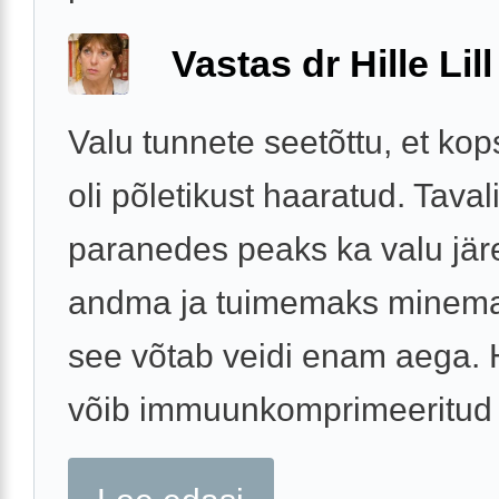
Vastas dr Hille Lill
Valu tunnete seetõttu, et ko
oli põletikust haaratud. Tavali
paranedes peaks ka valu jär
andma ja tuimemaks minema,
see võtab veidi enam aega. 
võib immuunkomprimeeritud .