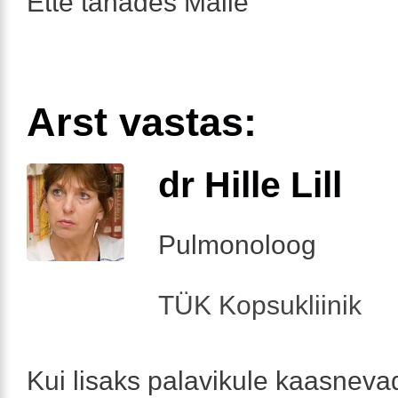
Ette tänades Malle
Arst vastas:
dr Hille Lill
Pulmonoloog
TÜK Kopsukliinik
Kui lisaks palavikule kaasneva