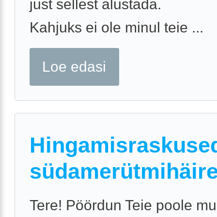
just sellest alustada.
Kahjuks ei ole minul teie ...
Loe edasi
Hingamisraskused
südamerütmihäir
Tere! Pöördun Teie poole m