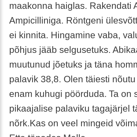
maakonna haiglas. Rakendati A
Ampicilliniga. Röntgeni ülesvõtt
ei kinnita. Hingamine vaba, val
põhjus jääb selgusetuks. Abika
muutunud jõetuks ja täna hommi
palavik 38,8. Olen täiesti nõutu
enam kuhugi pöörduda. Ta on s
pikaajalise palaviku tagajärjel t
nõrk.Kas on veel mingeid võim