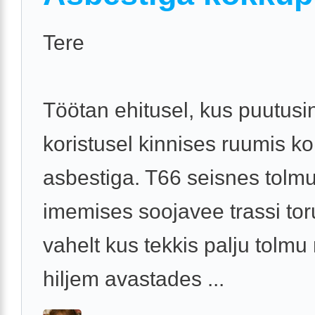
Tere
Töötan ehitusel, kus puutusi
koristusel kinnises ruumis k
asbestiga. T66 seisnes tolm
imemises soojavee trassi to
vahelt kus tekkis palju tolmu
hiljem avastades ...