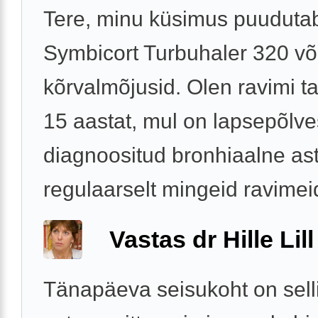
Tere, minu küsimus puuduta
Symbicort Turbuhaler 320 võ
kõrvalmõjusid. Olen ravimi tar
15 aastat, mul on lapsepõlve
diagnoositud bronhiaalne a
regulaarselt mingeid ravimeid
Vastas dr Hille Lill
Tänapäeva seisukoht on selli