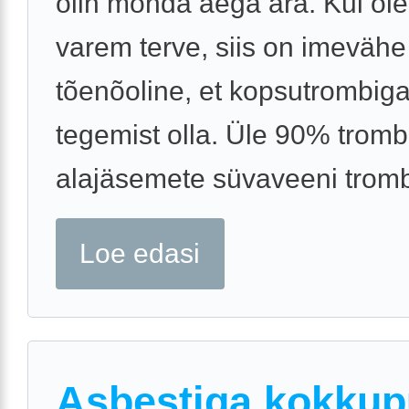
olin mõnda aega ära. Kui ole
varem terve, siis on imevähe
tõenõoline, et kopsutrombiga
tegemist olla. Üle 90% trom
alajäsemete süvaveeni trombo
Loe edasi
Asbestiga kokku