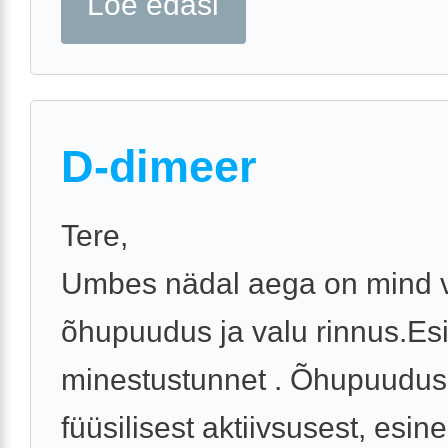
Loe edasi
D-dimeer
Tere,
Umbes nädal aega on mind
õhupuudus ja valu rinnus.Es
minestustunnet . Õhupuudus 
füüsilisest aktiivsusest, esin