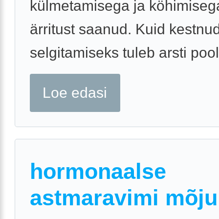
külmetamisega ja köhimisega
ärritust saanud. Kuid kestnu
selgitamiseks tuleb arsti poole
Loe edasi
hormonaalse
astmaravimi mõju