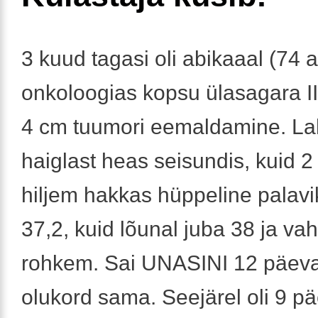
3 kuud tagasi oli abikaaal (74 a
onkoloogias kopsu ülasagara I
4 cm tuumori eemaldamine. L
haiglast heas seisundis, kuid 2
hiljem hakkas hüppeline palav
37,2, kuid lõunal juba 38 ja va
rohkem. Sai UNASINI 12 päeva
olukord sama. Seejärel oli 9 p