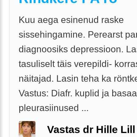
Kuu aega esinenud raske
sissehingamine. Perearst pa
diagnoosiks depressioon. La
tasuliselt täis verepildi- korra
näitajad. Lasin teha ka röntk
Vastus: Diafr. kuplid ja basa
pleurasiinused ...
Vastas dr Hille Lill