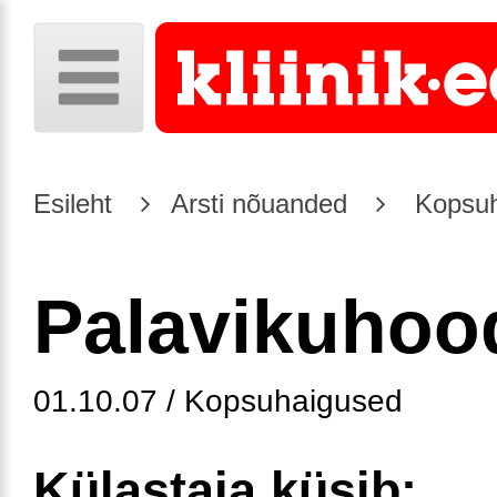
Esileht
Arsti nõuanded
Kopsuh
Palavikuhoo
01.10.07 / Kopsuhaigused
Külastaja küsib: