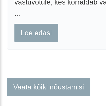
vastuvõtule, kes korraldab v
...
Loe edasi
Vaata kõiki nõustamisi