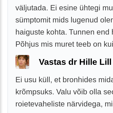
väljutada. Ei esine ühtegi m
sümptomit mids lugenud ole
haiguste kohta. Tunnen end h
Põhjus mis muret teeb on kui 
Vastas dr Hille Lill
Ei usu küll, et bronhides mid
krõmpsuks. Valu võib olla se
roietevaheliste närvidega, m