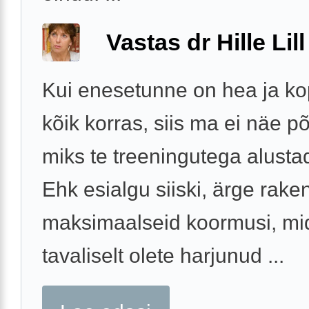
Vastas dr Hille Lill
Kui enesetunne on hea ja kop
kõik korras, siis ma ei näe põ
miks te treeningutega alustad
Ehk esialgu siiski, ärge rak
maksimaalseid koormusi, mi
tavaliselt olete harjunud ...