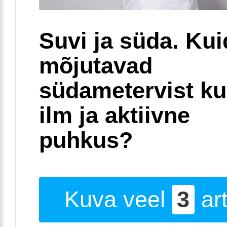
Suvi ja süda. Ku
mõjutavad
südametervist k
ilm ja aktiivne
puhkus?
Kuva veel
3
art