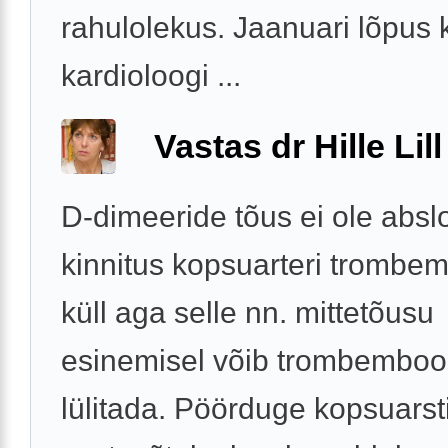
rahulolekus. Jaanuari lõpus 
kardioloogi ...
Vastas dr Hille Lill
D-dimeeride tõus ei ole absl
kinnitus kopsuarteri trombem
küll aga selle nn. mittetõusu
esinemisel võib trombembool
lülitada. Pöörduge kopsuarst