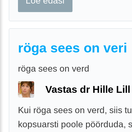
Loe edasi
röga sees on veri
röga sees on verd
Vastas dr Hille Lill
Kui röga sees on verd, siis 
kopsuarsti poole pöörduda, 