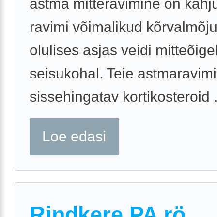
astma mitteravimine on kahju
ravimi võimalikud kõrvalmõju
olulises asjas veidi mitteõige
seisukohal. Teie astmaravimi
sissehingatav kortikosteroid .
Loe edasi
Rindkere PA rö