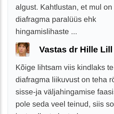
algust. Kahtlustan, et mul on
diafragma paralüüs ehk
hingamislihaste ...
Vastas dr Hille Lill
Kõige lihtsam viis kindlaks t
diafragma liikuvust on teha rö
sisse-ja väljahingamise faasi
pole seda veel teinud, siis s