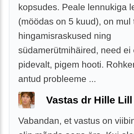
kopsudes. Peale lennukiga l
(möödas on 5 kuud), on mul 
hingamisraskused ning
südamerütmihäired, need ei 
pidevalt, pigem hooti. Rohk
antud probleeme ...
Vastas dr Hille Lill
Vabandan, et vastus on viibi