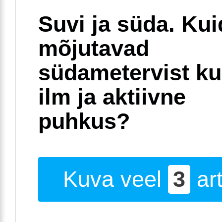
Suvi ja süda. Ku
mõjutavad
südametervist k
ilm ja aktiivne
puhkus?
Kuva veel
3
art