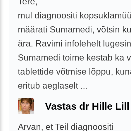
Tere,
mul diagnoositi kopsuklamüü
määrati Sumamedi, võtsin kuur
ära. Ravimi infolehelt lugesin
Sumamedi toime kestab ka v
tablettide võtmise lõppu, ku
eritub aeglaselt ...
Vastas dr Hille Lill
Arvan, et Teil diagnoositi