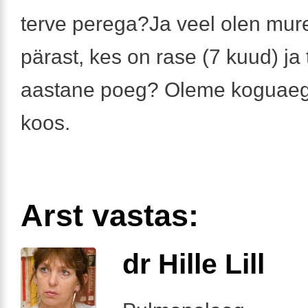
terve perega?Ja veel olen mu
pärast, kes on rase (7 kuud) ja
aastane poeg? Oleme koguaeg 
koos.
Arst vastas:
dr Hille Lill