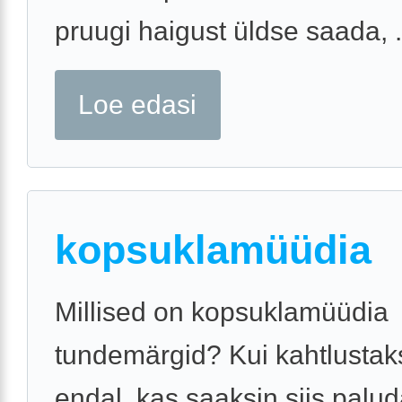
pruugi haigust üldse saada, .
Loe edasi
kopsuklamüüdia
Millised on kopsuklamüüdia
tundemärgid? Kui kahtlustak
endal, kas saaksin siis palu