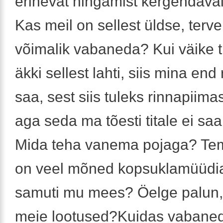
erinevat hingamist kergendavai
Kas meil on sellest üldse, terve
võimalik vabaneda? Kui väike ti
äkki sellest lahti, siis mina end 
saa, sest siis tuleks rinnapiima
aga seda ma tõesti titale ei saa
Mida teha vanema pojaga? Tem
on veel mõned kopsuklamüüdia
samuti mu mees? Öelge palun, 
meie lootused?Kuidas vabaned