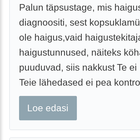
Palun täpsustage, mis haigus
diagnoositi, sest kopsuklamü
ole haigus,vaid haigustekitaja
haigustunnused, näiteks köh
puuduvad, siis nakkust Te ei l
Teie lähedased ei pea kontroll
Loe edasi