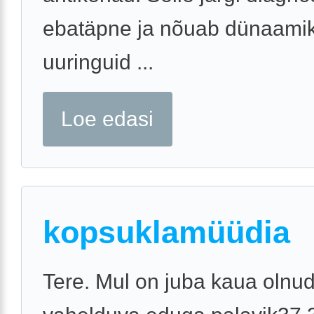
ebatäpne ja nõuab dünaami
uuringuid ...
Loe edasi
kopsuklamüüdia
Tere. Mul on juba kaua olnu