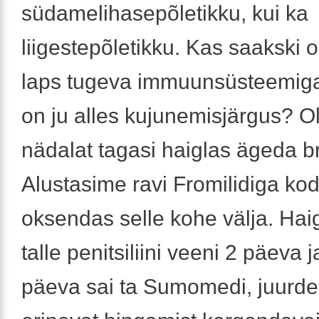
südamelihasepõletikku, kui ka
liigestepõletikku. Kas saakski 
laps tugeva immuunsüsteemiga 
on ju alles kujunemisjärgus? Ol
nädalat tagasi haiglas ägeda b
Alustasime ravi Fromilidiga kod
oksendas selle kohe välja. Haig
talle penitsiliini veeni 2 päeva 
päeva sai ta Sumomedi, juurde