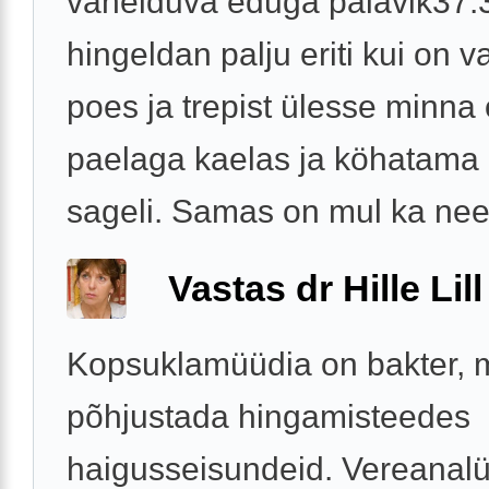
vahelduva eduga palavik37.3
hingeldan palju eriti kui on v
poes ja trepist ülesse minna
paelaga kaelas ja köhatama 
sageli. Samas on mul ka neer
Vastas dr Hille Lill
Kopsuklamüüdia on bakter, m
põhjustada hingamisteedes
haigusseisundeid. Vereanalü