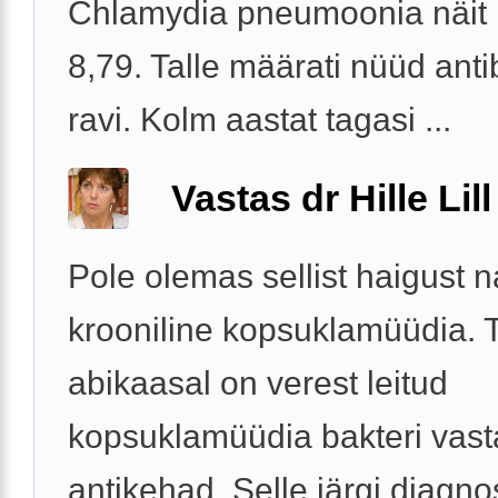
Chlamydia pneumoonia näit 
8,79. Talle määrati nüüd anti
ravi. Kolm aastat tagasi ...
Vastas dr Hille Lill
Pole olemas sellist haigust 
krooniline kopsuklamüüdia. 
abikaasal on verest leitud
kopsuklamüüdia bakteri vas
antikehad. Selle järgi diagno