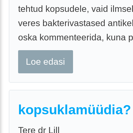
tehtud kopsudele, vaid ilmselt
veres bakterivastased antike
oska kommenteerida, kuna po
Loe edasi
kopsuklamüüdia?
Tere dr Lill