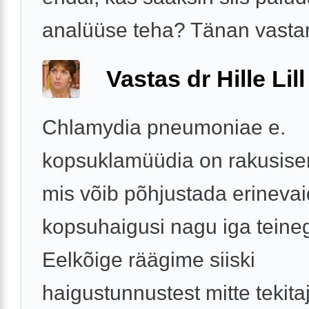
analüüse teha? Tänan vasta
Vastas dr Hille Lill
Chlamydia pneumoniae e.
kopsuklamüüdia on rakusisen
mis võib põhjustada erinevai
kopsuhaigusi nagu iga teineg
Eelkõige räägime siiski
haigustunnustest mitte tekita