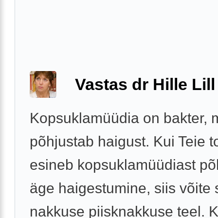
Vastas dr Hille Lill
Kopsuklamüüdia on bakter, 
põhjustab haigust. Kui Teie t
esineb kopsuklamüüdiast põ
äge haigestumine, siis võite
nakkuse piisknakkuse teel. K