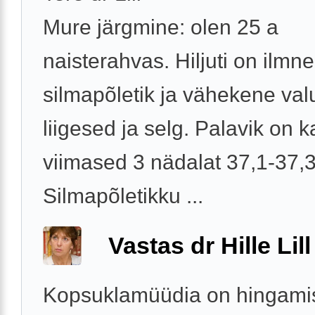
Mure järgmine: olen 25 a
naisterahvas. Hiljuti on ilmn
silmapõletik ja vähekene val
liigesed ja selg. Palavik on 
viimased 3 nädalat 37,1-37,3 
Silmapõletikku ...
Vastas dr Hille Lill
Kopsuklamüüdia on hingami