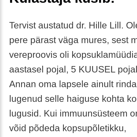
Tervist austatud dr. Hille Lill. 
pere pärast väga mures, sest 
vereproovis oli kopsuklamüüdia
aastasel pojal, 5 KUUSEL pojal
Annan oma lapsele ainult rinda
lugenud selle haiguse kohta k
lugusid. Kui immuunsüsteem on 
võid põdeda kopsupõletikku,