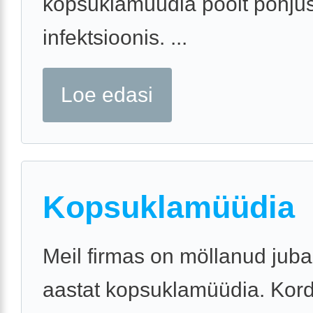
kopsuklamüüdia poolt põhju
infektsioonis. ...
Loe edasi
Kopsuklamüüdia
Meil firmas on möllanud juba
aastat kopsuklamüüdia. Kord 