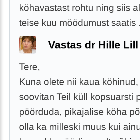
köhavastast rohtu ning siis a
teise kuu möödumust saatis .
Vastas dr Hille Lill
Tere,
Kuna olete nii kaua köhinud, 
soovitan Teil küll kopsuarsti 
pöörduda, pikajalise köha põ
olla ka milleski muus kui ainu