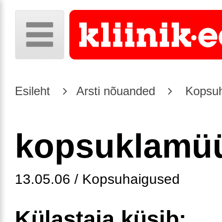
Esileht
Arsti nõuanded
Kopsuh
kopsuklamü
13.05.06 / Kopsuhaigused
Külastaja küsib: