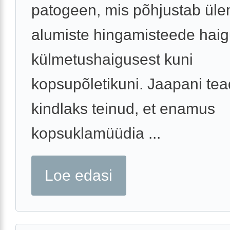
patogeen, mis põhjustab ülem
alumiste hingamisteede haig
külmetushaigusest kuni
kopsupõletikuni. Jaapani te
kindlaks teinud, et enamus
kopsuklamüüdia ...
Loe edasi