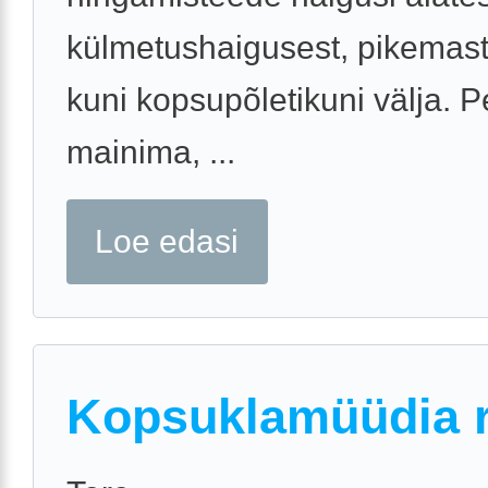
külmetushaigusest, pikemast
kuni kopsupõletikuni välja. 
mainima, ...
Loe edasi
Kopsuklamüüdia r