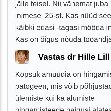
jälle teisel. Nii vähemat juba
inimesel 25-st. Kas nüüd se
käibki edasi -tagasi mööda i
Kas on õigus nõuda tööandjalt
Vastas dr Hille Lill
Kopsuklamüüdia on hingami
patogeen, mis võib põhjustad
ülemiste kui ka alumiste
hingamisteede haigusi alate