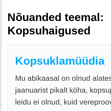
Nõuanded teemal:
Kopsuhaigused
Kopsuklamüüdia
Mu abikaasal on olnud alate
jaanuarist pikalt köha, kopsu
leidu ei olnud, kuid vereproov