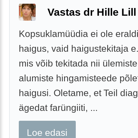
Vastas dr Hille Lill
Kopsuklamüüdia ei ole erald
haigus, vaid haigustekitaja e.
mis võib tekitada nii ülemiste
alumiste hingamisteede põlet
haigusi. Oletame, et Teil diag
ägedat farüngiiti, ...
Loe edasi