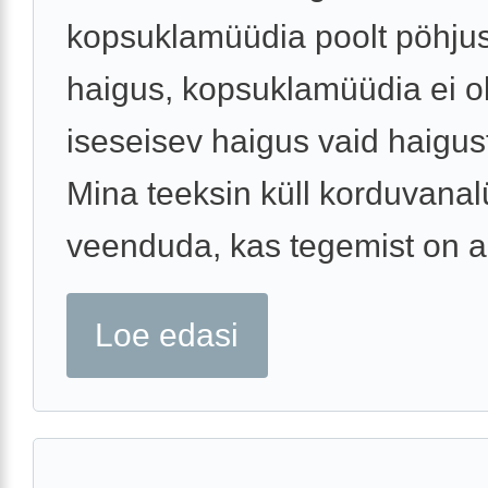
kopsuklamüüdia poolt pöhju
haigus, kopsuklamüüdia ei ol
iseseisev haigus vaid haigust
Mina teeksin küll korduvanalü
veenduda, kas tegemist on akt
Loe edasi