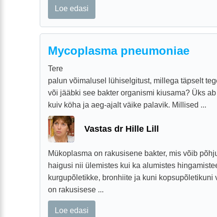
Loe edasi
Mycoplasma pneumoniae
Tere
palun võimalusel lühiselgitust, millega täpselt teg
või jääbki see bakter organismi kiusama? Üks ab k
kuiv köha ja aeg-ajalt väike palavik. Millised ...
Vastas dr Hille Lill
Mükoplasma on rakusisene bakter, mis võib põhj
haigusi nii ülemistes kui ka alumistes hingamiste
kurgupõletikke, bronhiite ja kuni kopsupõletikuni 
on rakusisese ...
Loe edasi