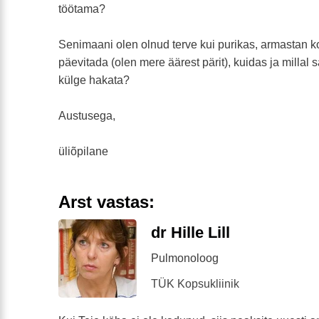
töötama?
Senimaani olen olnud terve kui purikas, armastan ko
päevitada (olen mere äärest pärit), kuidas ja millal s
külge hakata?
Austusega,
üliõpilane
Arst vastas:
dr Hille Lill
Pulmonoloog
TÜK Kopsukliinik