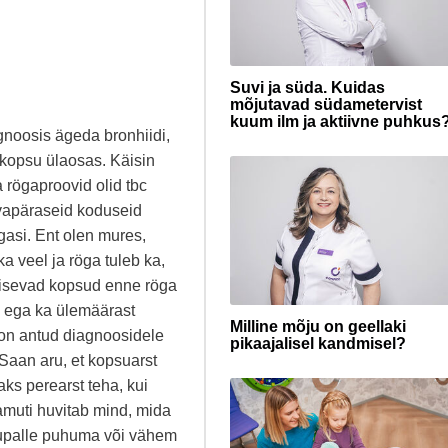
Suvi ja süda. Kuidas
mõjutavad südametervist
kuum ilm ja aktiivne puhkus
gnoosis ägeda bronhiidi,
 kopsu ülaosas. Käisin
a rögaproovid olid tbc
avapäraseid koduseid
gasi. Ent olen mures,
ka veel ja röga tuleb ka,
bisevad kopsud enne röga
d ega ka ülemäärast
Milline mõju on geellaki
e on antud diagnoosidele
pikaajalisel kandmisel?
Saan aru, et kopsuarst
aks perearst teha, kui
muti huvitab mind, mida
õhupalle puhuma või vähem