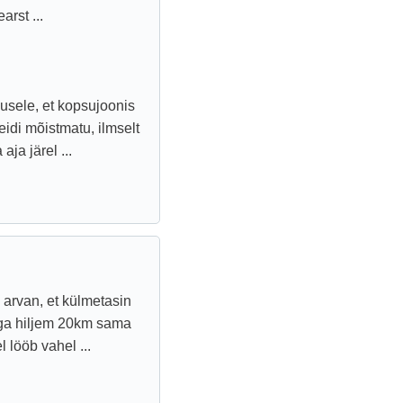
arst ...
dusele, et kopsujoonis
eidi mõistmatu, ilmselt
ja järel ...
 arvan, et külmetasin
aega hiljem 20km sama
 lööb vahel ...