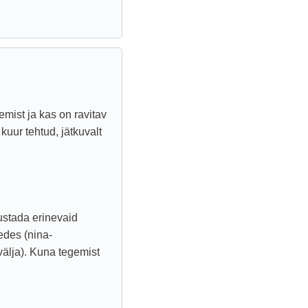
emist ja kas on ravitav
uur tehtud, jätkuvalt
ustada erinevaid
edes (nina-
välja). Kuna tegemist