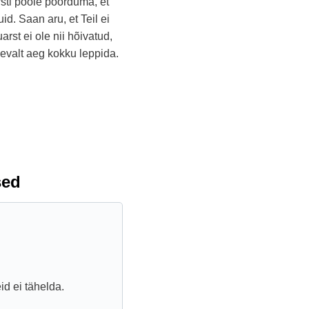
rsti poole pöörduma, et
id. Saan aru, et Teil ei
rst ei ole nii hõivatud,
lnevalt aeg kokku leppida.
sed
id ei tähelda.