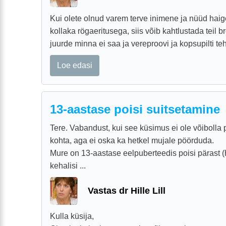
Kui olete olnud varem terve inimene ja nüüd hai
kollaka rögaeritusega, siis võib kahtlustada teil bro
juurde minna ei saa ja vereproovi ja kopsupilti teha
Loe edasi
13-aastase poisi suitsetamine
Tere. Vabandust, kui see küsimus ei ole võibolla 
kohta, aga ei oska ka hetkel mujale pöörduda.
Mure on 13-aastase eelpuberteedis poisi pärast (
kehalisi ...
Vastas dr Hille Lill
Kulla küsija,