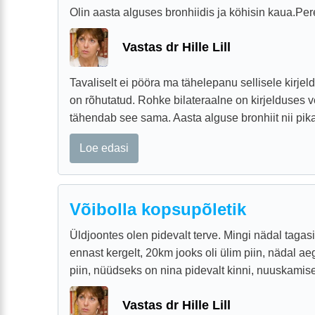
Olin aasta alguses bronhiidis ja köhisin kaua.Pere
Vastas dr Hille Lill
Tavaliselt ei pööra ma tähelepanu sellisele kirjel
on rõhutatud. Rohke bilateraalne on kirjelduses v
tähendab see sama. Aasta alguse bronhiit nii pika a
Loe edasi
Võibolla kopsupõletik
Üldjoontes olen pidevalt terve. Mingi nädal tagasi
ennast kergelt, 20km jooks oli ülim piin, nädal 
piin, nüüdseks on nina pidevalt kinni, nuuskamisel
Vastas dr Hille Lill