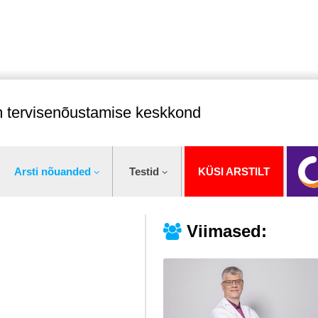
im tervisenõustamise keskkond
Arsti nõuanded
Testid
KÜSI ARSTILT
Viimased: