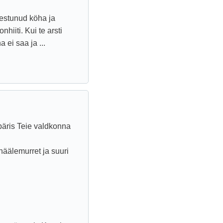
gestunud köha ja
nhiiti. Kui te arsti
 ei saa ja ...
päris Teie valdkonna
häälemurret ja suuri