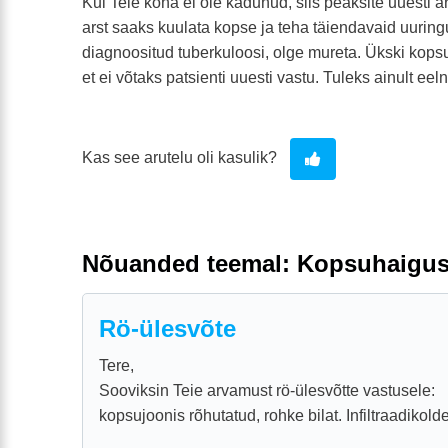
Kui Teie köha ei ole kadunud, siis peaksite uuesti a
arst saaks kuulata kopse ja teha täiendavaid uuringu
diagnoositud tuberkuloosi, olge mureta. Ükski kopsua
et ei võtaks patsienti uuesti vastu. Tuleks ainult ee
Kas see arutelu oli kasulik?
Nõuanded teemal: Kopsuhaigu
Rö-ülesvõte
Tere,
Sooviksin Teie arvamust rö-ülesvõtte vastusele:
kopsujoonis rõhutatud, rohke bilat. Infiltraadikolde