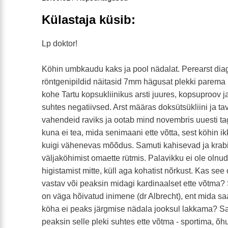
Külastaja küsib:
Lp doktor!
Köhin umbkaudu kaks ja pool nädalat. Perearst dia
röntgenipildid näitasid 7mm hägusat plekki parema
kohe Tartu kopsukliinikus arsti juures, kopsuproov j
suhtes negatiivsed. Arst määras doksütsükliini ja t
vahendeid raviks ja ootab mind novembris uuesti ta
kuna ei tea, mida senimaani ette võtta, sest köhin ik
kuigi vähenevas mõõdus. Samuti kahisevad ja kra
väljaköhimist omaette rütmis. Palavikku ei ole olnu
higistamist mitte, küll aga kohatist nõrkust. Kas se
vastav või peaksin midagi kardinaalset ette võtma? 
on väga hõivatud inimene (dr Albrecht), ent mida sa
köha ei peaks järgmise nädala jooksul lakkama? Sa
peaksin selle pleki suhtes ette võtma - sportima, 