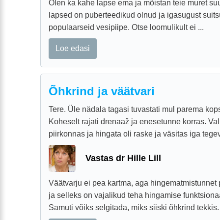
Olen ka kahe lapse ema ja mõistan teie muret su
lapsed on puberteedikud olnud ja igasugust suits
populaarseid vesipiipe. Otse loomulikult ei ...
Loe edasi
Õhkrind ja väätvari
Tere. Üle nädala tagasi tuvastati mul parema kops
Koheselt rajati drenaaž ja enesetunne korras. Val
piirkonnas ja hingata oli raske ja väsitas iga tegev
Vastas dr Hille Lill
Väätvarju ei pea kartma, aga hingematmistunnet p
ja selleks on vajalikud teha hingamise funktsion
Samuti võiks selgitada, miks siiski õhkrind tekkis.