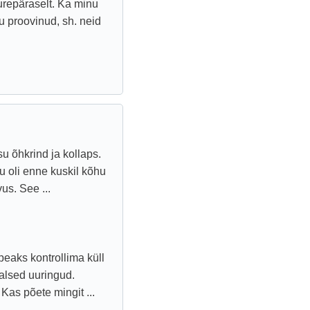
urepäraselt. Ka minu
u proovinud, sh. neid
u õhkrind ja kollaps.
u oli enne kuskil kõhu
us. See ...
eaks kontrollima küll
aalsed uuringud.
 Kas põete mingit ...