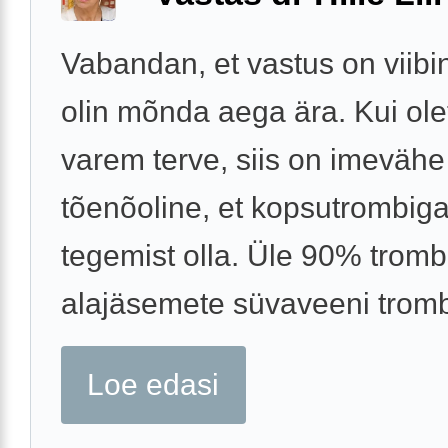
Vabandan, et vastus on viibi
olin mõnda aega ära. Kui ole
varem terve, siis on imevähe
tõenõoline, et kopsutrombiga
tegemist olla. Üle 90% trom
alajäsemete süvaveeni trombo
Loe edasi