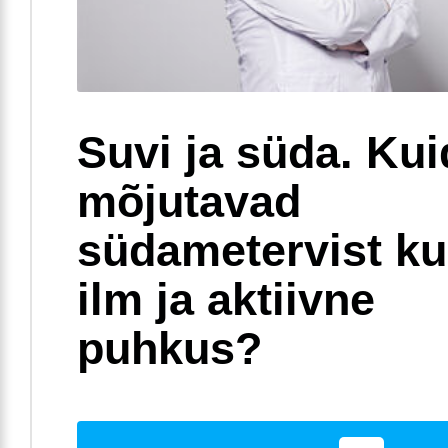
Suvi ja süda. Ku
mõjutavad
südametervist k
ilm ja aktiivne
puhkus?