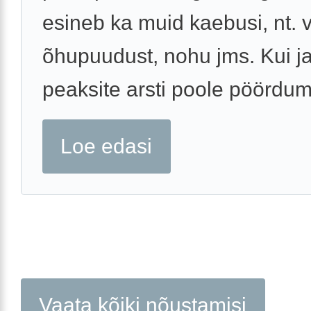
esineb ka muid kaebusi, nt. v
õhupuudust, nohu jms. Kui jah
peaksite arsti poole pöörduma
Loe edasi
Vaata kõiki nõustamisi