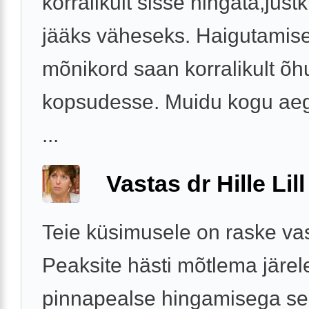
korralikult sisse hingata,just
jääks väheseks. Haigutamis
mõnikord saan korralikult õh
kopsudesse. Muidu kogu ae
...
Vastas dr Hille Lill
Teie küsimusele on raske vas
Peaksite hästi mõtlema järel
pinnapealse hingamisega s