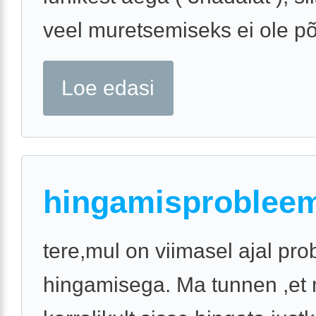
veel muretsemiseks ei ole põh
Loe edasi
hingamisproblee
tere,mul on viimasel ajal pr
hingamisega. Ma tunnen ,et 