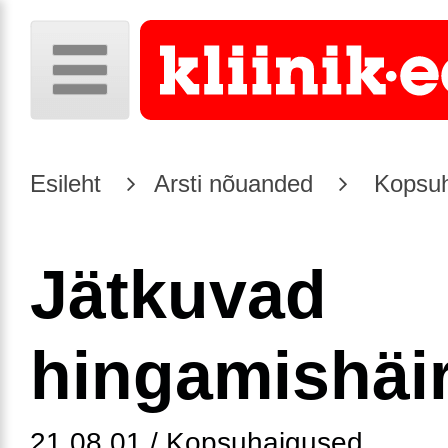
Esileht
Arsti nõuanded
Kopsuh
Jätkuvad
hingamishäi
21.08.01 / Kopsuhaigused