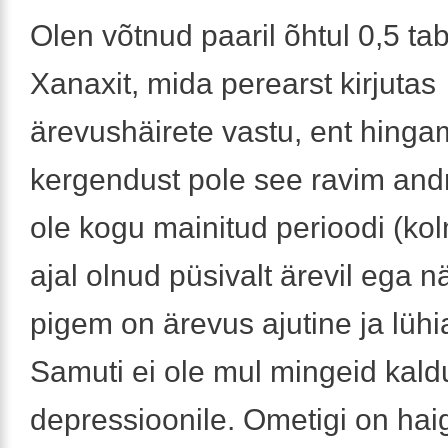
Olen võtnud paaril õhtul 0,5 tabl
Xanaxit, mida perearst kirjutas
ärevushäirete vastu, ent hinga
kergendust pole see ravim and
ole kogu mainitud perioodi (ko
ajal olnud püsivalt ärevil ega nä
pigem on ärevus ajutine ja lühia
Samuti ei ole mul mingeid kald
depressioonile. Ometigi on hai