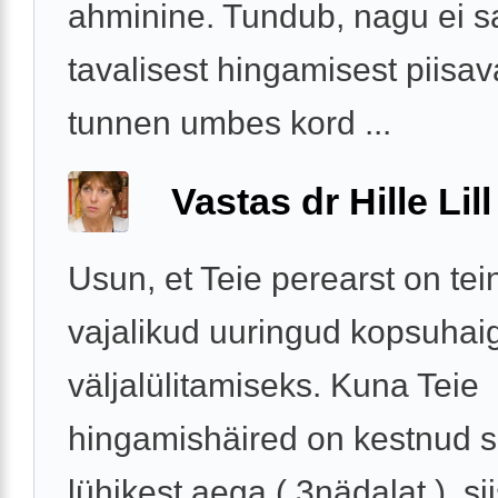
ahminine. Tundub, nagu ei s
tavalisest hingamisest piisav
tunnen umbes kord ...
Vastas dr Hille Lill
Usun, et Teie perearst on tei
vajalikud uuringud kopsuhai
väljalülitamiseks. Kuna Teie
hingamishäired on kestnud su
lühikest aega ( 3nädalat ), si