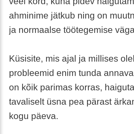
veel kord, kuna pidev haigutam
ahminime jätkub ning on muutn
ja normaalse töötegemise vägag
Küsisite, mis ajal ja millises o
probleemid enim tunda annav
on kõik parimas korras, haigut
tavaliselt üsna pea pärast ärka
kogu päeva.