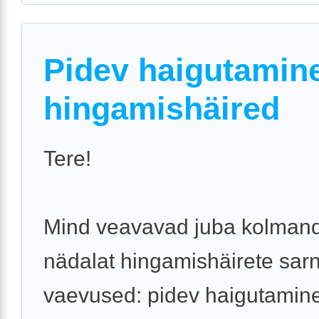
Pidev haigutamine
hingamishäired
Tere!
Mind veavavad juba kolman
nädalat hingamishäirete sar
vaevused: pidev haigutamine