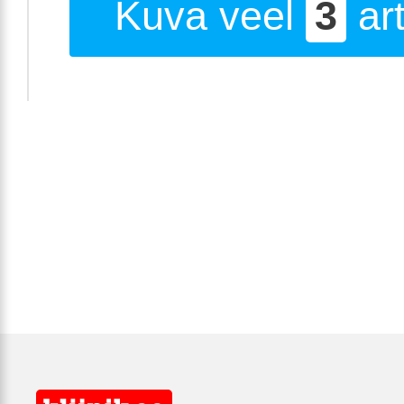
Kuva veel
3
art