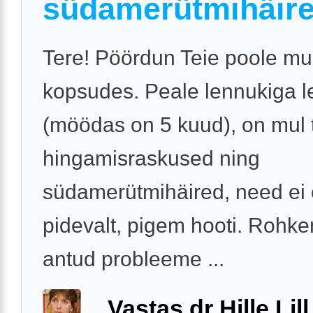
südamerütmihäir
Tere! Pöördun Teie poole m
kopsudes. Peale lennukiga l
(möödas on 5 kuud), on mul 
hingamisraskused ning
südamerütmihäired, need ei 
pidevalt, pigem hooti. Rohk
antud probleeme ...
Vastas dr Hille Lill