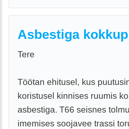
Asbestiga kokku
Tere
Töötan ehitusel, kus puutusi
koristusel kinnises ruumis k
asbestiga. T66 seisnes tolm
imemises soojavee trassi to