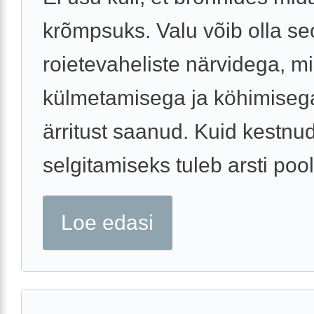
krõmpsuks. Valu võib olla se
roietevaheliste närvidega, m
külmetamisega ja köhimisega
ärritust saanud. Kuid kestnu
selgitamiseks tuleb arsti poole
Loe edasi