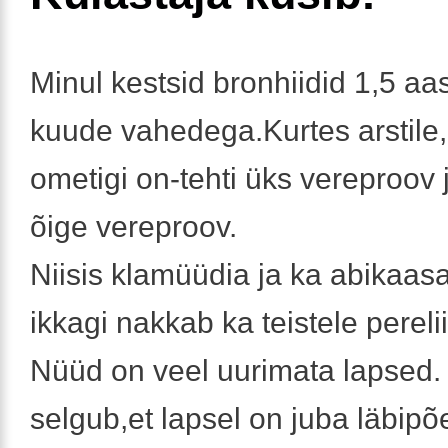
Minul kestsid bronhiidid 1,5 aas
kuude vahedega.Kurtes arstile,
ometigi on-tehti üks vereproov 
õige vereproov.
Niisis klamüüdia ja ka abikaasal
ikkagi nakkab ka teistele pereli
Nüüd on veel uurimata lapsed. 
selgub,et lapsel on juba läbipõ