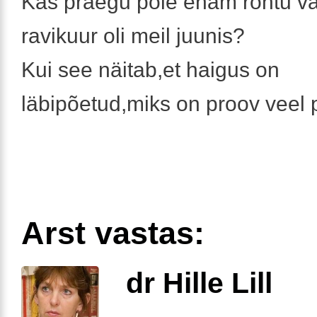
Kas praegu pole enam rohtu vaj
ravikuur oli meil juunis?
Kui see näitab,et haigus on
läbipõetud,miks on proov veel 
Arst vastas:
dr Hille Lill