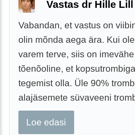
Vastas dr Hille Lill
Vabandan, et vastus on viibi
olin mõnda aega ära. Kui ole
varem terve, siis on imevähe
tõenõoline, et kopsutrombiga
tegemist olla. Üle 90% trom
alajäsemete süvaveeni trombo
Loe edasi