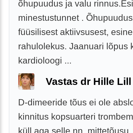
õhupuudus ja valu rinnus.Es
minestustunnet . Õhupuudus 
füüsilisest aktiivsusest, esin
rahulolekus. Jaanuari lõpus 
kardioloogi ...
Vastas dr Hille Lill
D-dimeeride tõus ei ole absl
kinnitus kopsuarteri trombem
küll aga selle nn. mittetõusu