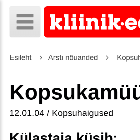
Esileht
Arsti nõuanded
Kopsuh
Kopsukamüü
12.01.04 / Kopsuhaigused
Külastaja küsib: