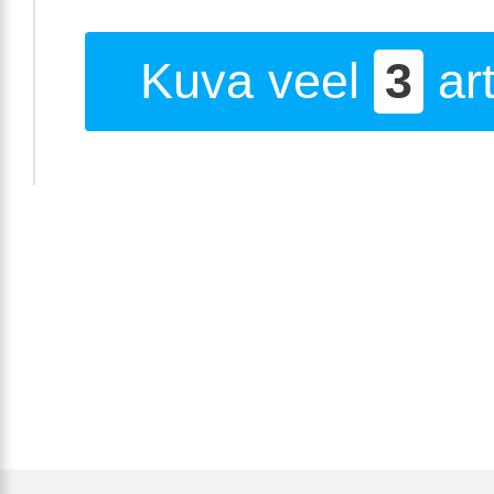
Kuva veel
3
art