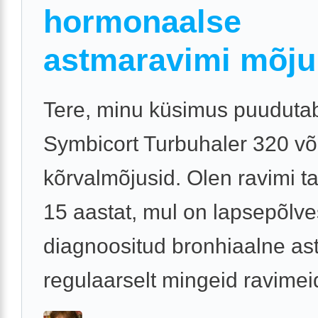
hormonaalse
astmaravimi mõju
Tere, minu küsimus puuduta
Symbicort Turbuhaler 320 võ
kõrvalmõjusid. Olen ravimi tar
15 aastat, mul on lapsepõlve
diagnoositud bronhiaalne a
regulaarselt mingeid ravimeid