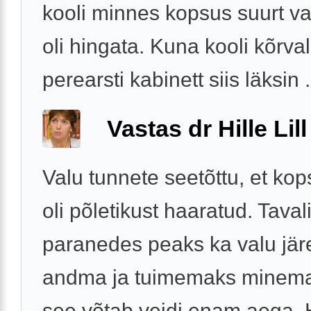
kooli minnes kopsus suurt va
oli hingata. Kuna kooli kõrva
perearsti kabinett siis läksin .
Vastas dr Hille Lill
Valu tunnete seetõttu, et ko
oli põletikust haaratud. Tavali
paranedes peaks ka valu jär
andma ja tuimemaks minema,
see võtab veidi enam aega. 