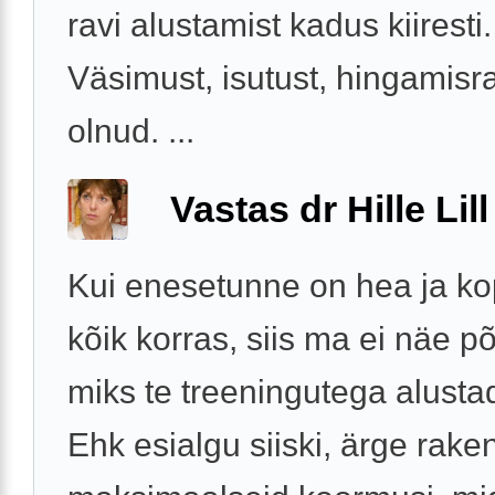
ravi alustamist kadus kiiresti.
Väsimust, isutust, hingamisra
olnud. ...
Vastas dr Hille Lill
Kui enesetunne on hea ja kop
kõik korras, siis ma ei näe põ
miks te treeningutega alustad
Ehk esialgu siiski, ärge rak