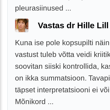
pleurasiinused ...
Vastas dr Hille Lill
Kuna ise pole kopsupilti näin
vastust tuleb võtta veidi kriit
soovitan siiski kontrollida, ka
on ikka summatsioon. Tavapi
täpset interpretatsiooni ei võ
Mõnikord ...