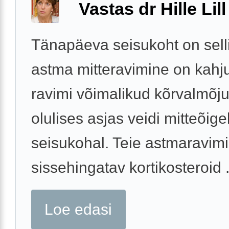
Vastas dr Hille Lill
Tänapäeva seisukoht on selli
astma mitteravimine on kahju
ravimi võimalikud kõrvalmõju
olulises asjas veidi mitteõige
seisukohal. Teie astmaravimi
sissehingatav kortikosteroid .
Loe edasi