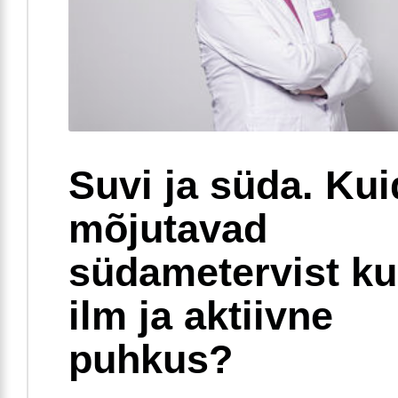
Suvi ja süda. Ku
mõjutavad
südametervist k
ilm ja aktiivne
puhkus?