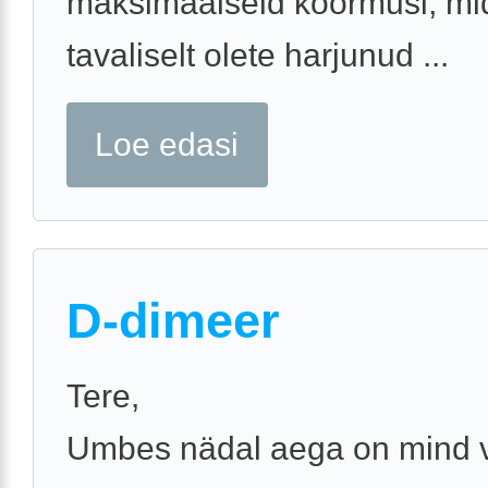
maksimaalseid koormusi, mi
tavaliselt olete harjunud ...
Loe edasi
D-dimeer
Tere,
Umbes nädal aega on mind