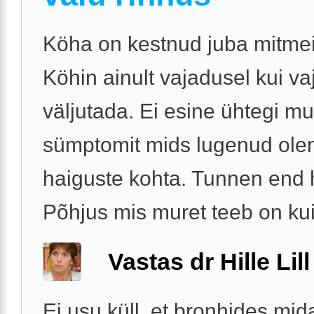
Köha on kestnud juba mitmei
Köhin ainult vajadusel kui va
väljutada. Ei esine ühtegi m
sümptomit mids lugenud ole
haiguste kohta. Tunnen end h
Põhjus mis muret teeb on kui 
Vastas dr Hille Lill
Ei usu küll, et bronhides mid