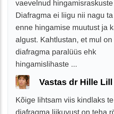
vaevelnud hingamisraskuste
Diafragma ei liigu nii nagu ta 
enne hingamise muutust ja 
algust. Kahtlustan, et mul on
diafragma paralüüs ehk
hingamislihaste ...
Vastas dr Hille Lill
Kõige lihtsam viis kindlaks t
diafragma liikuvust on teha rö