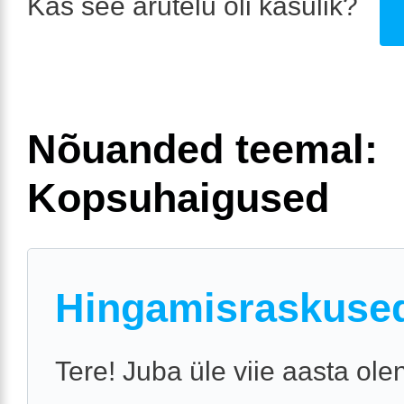
Kas see arutelu oli kasulik?
Nõuanded teemal:
Kopsuhaigused
Hingamisraskuse
Tere! Juba üle viie aasta ole