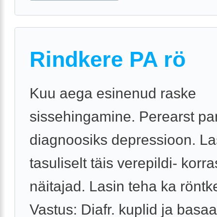
Rindkere PA rö
Kuu aega esinenud raske
sissehingamine. Perearst pa
diagnoosiks depressioon. La
tasuliselt täis verepildi- korra
näitajad. Lasin teha ka röntk
Vastus: Diafr. kuplid ja basa