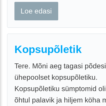
Loe edasi
Kopsupõletik
Tere. Mõni aeg tagasi põdes
ühepoolset kopsupõletiku.
Kopsupõletiku sümptomid oli
õhtul palavik ja hiljem köha 