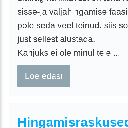
sisse-ja väljahingamise faasi
pole seda veel teinud, siis s
just sellest alustada.
Kahjuks ei ole minul teie ...
Loe edasi
Hingamisraskused