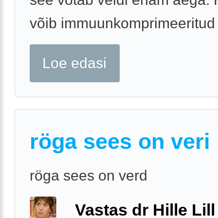
võib immuunkomprimeeritud .
Loe edasi
röga sees on veri
röga sees on verd
Vastas dr Hille Lill