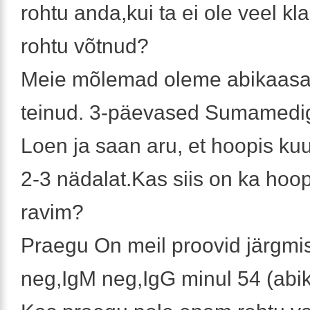
rohtu anda,kui ta ei ole veel k
rohtu võtnud?
Meie mõlemad oleme abikaasa
teinud. 3-päevased Sumamedi
Loen ja saan aru, et hoopis kuu
2-3 nädalat.Kas siis on ka hoop
ravim?
Praegu On meil proovid järgmi
neg,IgM neg,IgG minul 54 (abi