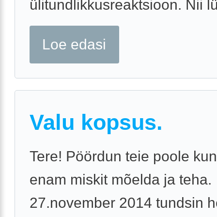
ülitundlikkusreaktsioon. Nii lü
Loe edasi
Valu kopsus.
Tere! Pöördun teie poole kun
enam miskit mõelda ja teha.
27.november 2014 tundsin 