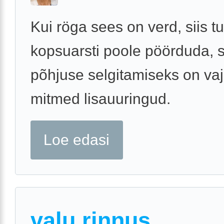
Kui röga sees on verd, siis 
kopsuarsti poole pöörduda, 
põhjuse selgitamiseks on vaj
mitmed lisauuringud.
Loe edasi
valu rinnus