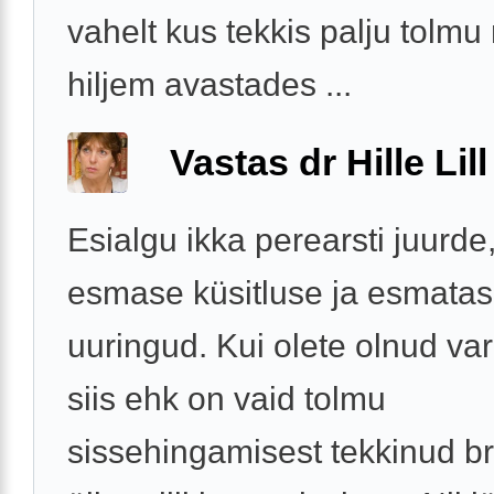
vahelt kus tekkis palju tolmu
hiljem avastades ...
Vastas dr Hille Lill
Esialgu ikka perearsti juurde
esmase küsitluse ja esmatas
uuringud. Kui olete olnud va
siis ehk on vaid tolmu
sissehingamisest tekkinud b