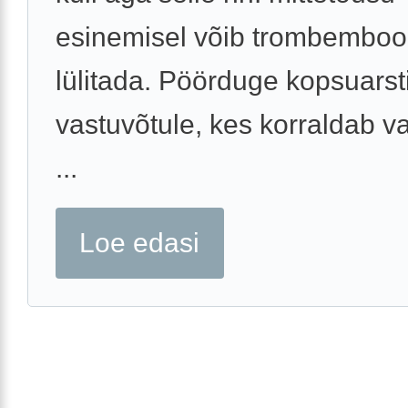
esinemisel võib trombembool
lülitada. Pöörduge kopsuarst
vastuvõtule, kes korraldab v
...
Loe edasi