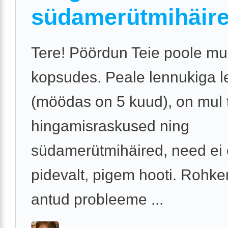
südamerütmihäir
Tere! Pöördun Teie poole m
kopsudes. Peale lennukiga l
(möödas on 5 kuud), on mul 
hingamisraskused ning
südamerütmihäired, need ei 
pidevalt, pigem hooti. Rohk
antud probleeme ...