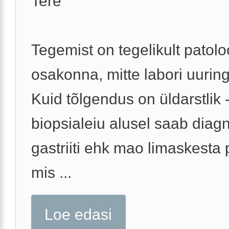
Tere
Tegemist on tegelikult patolo
osakonna, mitte labori uurin
Kuid tõlgendus on üldarstlik 
biopsialeiu alusel saab diag
gastriiti ehk mao limaskesta 
mis ...
Loe edasi