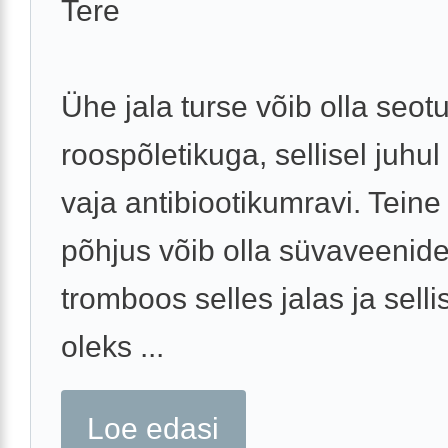
Tere
Ühe jala turse võib olla seot
roospõletikuga, sellisel juhul
vaja antibiootikumravi. Teine
põhjus võib olla süvaveenid
tromboos selles jalas ja selli
oleks ...
Loe edasi