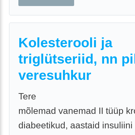
Kolesterooli ja
triglütseriid, nn p
veresuhkur
Tere
mõlemad vanemad II tüüp kr
diabeetikud, aastaid insuliini