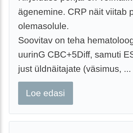
ägenemine. CRP näit viitab p
olemasolule.
Soovitav on teha hematoloog
uurinG CBC+5Diff, samuti E
just üldnäitajate (väsimus, ...
Loe edasi