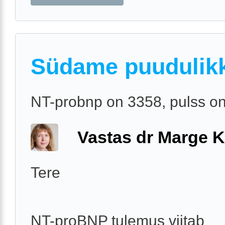
Südame puudulik
NT-probnp on 3358, pulss o
Vastas dr Marge K
Tere
NT-proBNP tulemus viitab