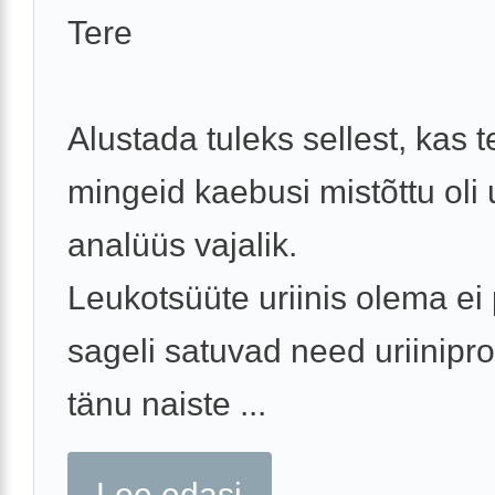
Tere
Alustada tuleks sellest, kas t
mingeid kaebusi mistõttu oli u
analüüs vajalik.
Leukotsüüte uriinis olema ei 
sageli satuvad need uriinipro
tänu naiste ...
Loe edasi