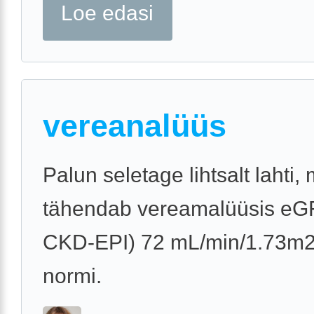
Loe edasi
vereanalüüs
Palun seletage lihtsalt lahti,
tähendab vereamalüüsis eG
CKD-EPI) 72 mL/min/1.73m2,
normi.