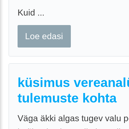
Kuid ...
Loe edasi
küsimus vereanal
tulemuste kohta
Väga äkki algas tugev valu 