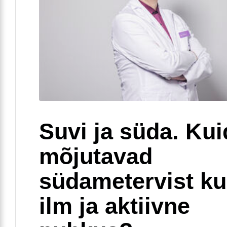
Suvi ja süda. Ku
mõjutavad
südametervist k
ilm ja aktiivne