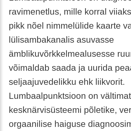
ravimenetlus, mille korral viiaks
pikk nõel nimmelülide kaarte v
lülisambakanalis asuvasse
ämblikuvõrkkelmealusesse ruu
võimaldab saada ja uurida pea
seljaajuvedelikku ehk liikvorit.
Lumbaalpunktsioon on vältima
kesknärvisüsteemi põletike, ve
orgaanilise haiguse diagnoosimi