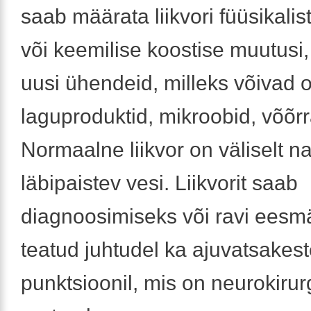
saab määrata liikvori füüsikali
või keemilise koostise muutusi,
uusi ühendeid, milleks võivad o
laguproduktid, mikroobid, võõr
Normaalne liikvor on väliselt n
läbipaistev vesi. Liikvorit saab
diagnoosimiseks või ravi eesmä
teatud juhtudel ka ajuvatsakes
punktsioonil, mis on neurokirurg