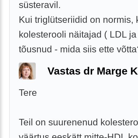
süsteravil.
Kui triglütseriidid on normis, 
kolesterooli näitajad ( LDL ja
tõusnud - mida siis ette võtta?
Vastas dr Marge K
Tere
Teil on suurenenud kolestero
väärtus eeskätt mitte-HDL ko