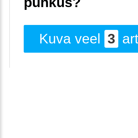
puhkus?
Kuva veel
3
art