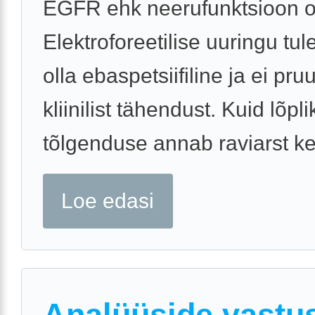
EGFR ehk neerufunktsioon o
Elektroforeetilise uuringu tu
olla ebaspetsiifiline ja ei pr
kliinilist tähendust. Kuid lõpli
tõlgenduse annab raviarst ke
Loe edasi
Analüüside vastu