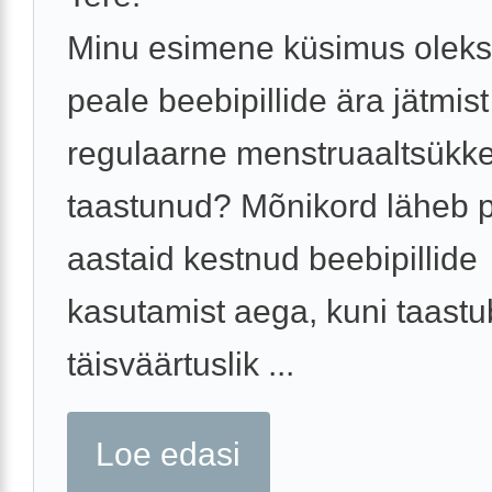
Minu esimene küsimus oleks
peale beebipillide ära jätmis
regulaarne menstruaaltsükke
taastunud? Mõnikord läheb 
aastaid kestnud beebipillide
kasutamist aega, kuni taastu
täisväärtuslik ...
Loe edasi