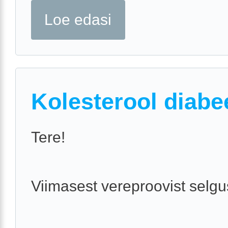
Loe edasi
Kolesterool diabe
Tere!
Viimasest vereproovist selgu