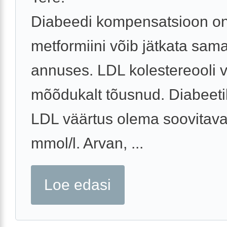
Diabeedi kompensatsioon on
metformiini võib jätkata sam
annuses. LDL kolestereooli 
mõõdukalt tõusnud. Diabeeti
LDL väärtus olema soovitaval
mmol/l. Arvan, ...
Loe edasi