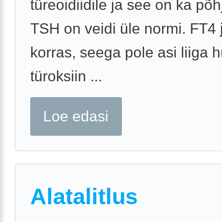
türeoidiidile ja see on ka põh
TSH on veidi üle normi. FT4 
korras, seega pole asi liiga hu
türoksiin ...
Loe edasi
Alatalitlus