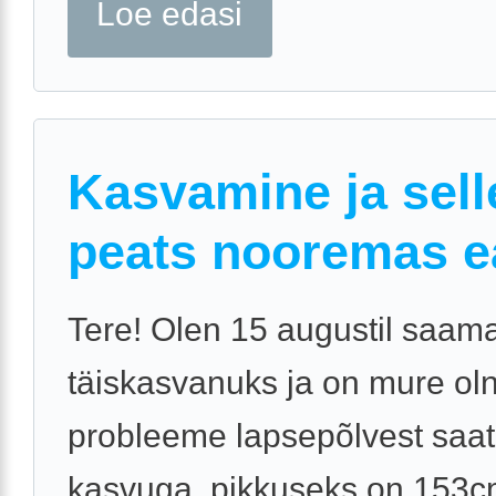
Loe edasi
Kasvamine ja sell
peats nooremas e
Tere! Olen 15 augustil saam
täiskasvanuks ja on mure ol
probleeme lapsepõlvest saat
kasvuga, pikkuseks on 153c