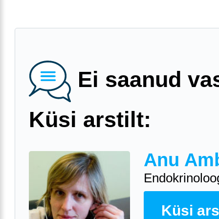
Ei saanud va
Küsi arstilt:
Anu Am
Endokrinoloo
Küsi arst