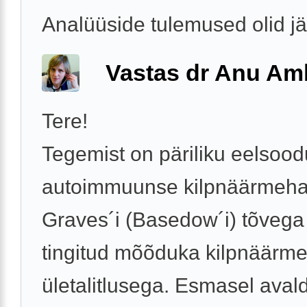
Analüüside tulemused olid j
Vastas dr Anu A
Tere!
Tegemist on päriliku eelso
autoimmuunse kilpnäärmeha
Graves´i (Basedow´i) tõvega 
tingitud mõõduka kilpnäärm
ületalitlusega. Esmasel aval