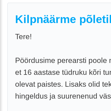
Kilpnäärme põleti
Tere!
Pöördusime perearsti poole
et 16 aastase tüdruku kõri t
olevat paistes. Lisaks olid te
hingeldus ja suurenenud vä