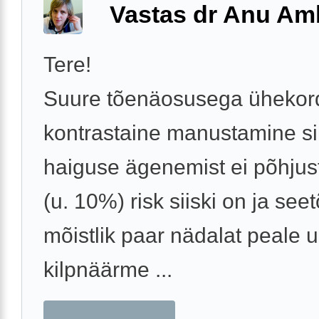
Vastas dr Anu A
Tere!
Suure tõenäosusega ühekor
kontrastaine manustamine si
haiguse ägenemist ei põhjus
(u. 10%) risk siiski on ja seet
mõistlik paar nädalat peale u
kilpnäärme ...