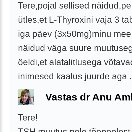
Tere,pojal sellised näidud,pe
ütles,et L-Thyroxini vaja 3 tab
iga päev (3x50mg)minu meel
näidud väga suure muutuseg
öeldi,et alatalitlusega võtava
inimesed kaalus juurde aga .
Vastas dr Anu A
Tere!
TSH muutus pole tõepoolest 