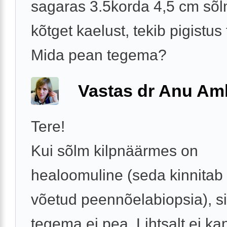
sagaras 3.5korda 4,5 cm sõlm
kõtget kaelust, tekib pigistus
Mida pean tegema?
Vastas dr Anu A
Tere!
Kui sõlm kilpnäärmes on
healoomuline (seda kinnitab
võetud peennõelabiopsia), si
tegema ei pea. Lihtsalt ei ka