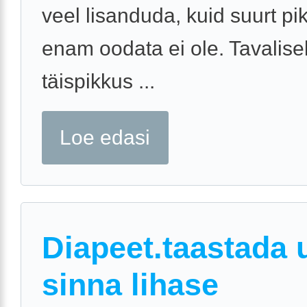
veel lisanduda, kuid suurt p
enam oodata ei ole. Tavalisel
täispikkus ...
Loe edasi
Diapeet.taastada 
sinna lihase