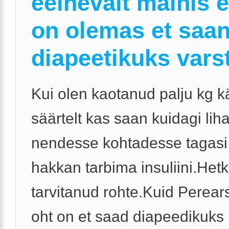
eelnevalt mainis e
on olemas et saa
diapeetikuks varst
Kui olen kaotanud palju kg kä
säärtelt kas saan kuidagi li
nendesse kohtadesse tagasi
hakkan tarbima insuliini.Hetk
tarvitanud rohte.Kuid Perears
oht on et saad diapeedikuks .