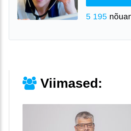
5 195
nõuan
Viimased: