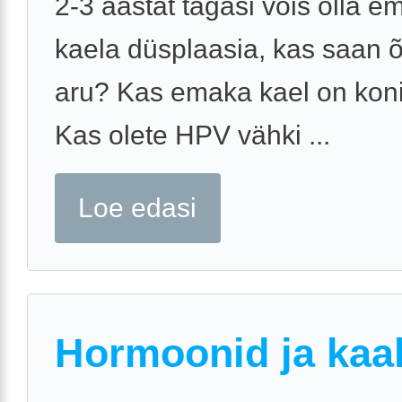
2-3 aastat tagasi võis olla e
kaela düsplaasia, kas saan õ
aru? Kas emaka kael on koni
Kas olete HPV vähki ...
Loe edasi
Hormoonid ja kaa