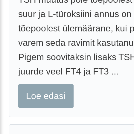
suur ja L-türoksiini annus on
tõepoolest ülemäärane, kui 
varem seda ravimit kasutanud
Pigem soovitaksin lisaks TSH
juurde veel FT4 ja FT3 ...
Loe edasi