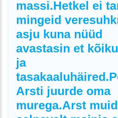
massi.Hetkel ei ta
mingeid veresuhk
asju kuna nüüd
avastasin et kõik
ja
tasakaaluhäired.
Arsti juurde oma
murega.Arst muid