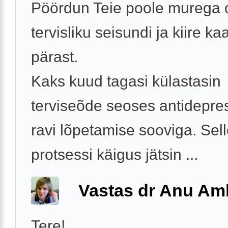
Pöördun Teie poole murega
tervisliku seisundi ja kiire k
pärast.
Kaks kuud tagasi külastasin
terviseõde seoses antidepre
ravi lõpetamise sooviga. Sel
protsessi käigus jätsin ...
Vastas dr Anu A
Tere!