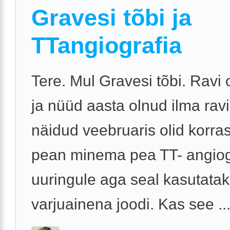
Gravesi tõbi ja
TTangiografia
Tere. Mul Gravesi tõbi. Ravi 
ja nüüd aasta olnud ilma ravi
näidud veebruaris olid korra
pean minema pea TT- angiog
uuringule aga seal kasutata
varjuainena joodi. Kas see ..