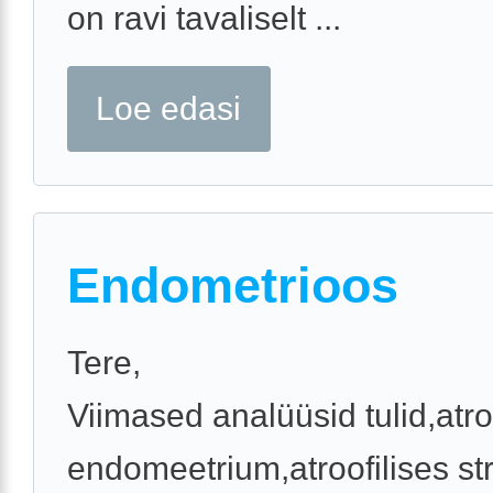
on ravi tavaliselt ...
Loe edasi
Endometrioos
Tere,
Viimased analüüsid tulid,atro
endomeetrium,atroofilises s