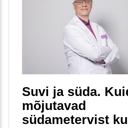
Suvi ja süda. Ku
mõjutavad
südametervist k