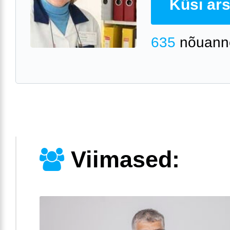
Küsi arst
635
nõuann
Viimased: