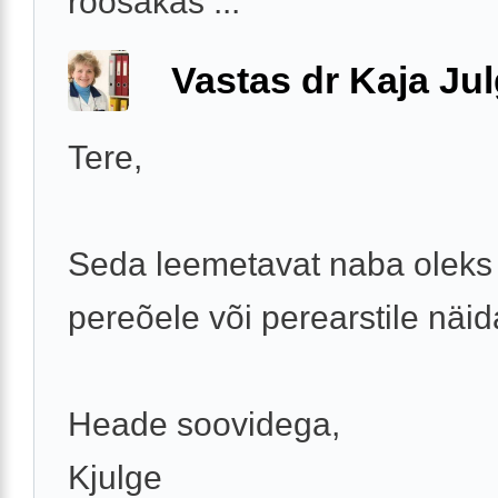
roosakas ...
Vastas dr Kaja Ju
Tere,
Seda leemetavat naba oleks
pereõele või perearstile näid
Heade soovidega,
Kjulge