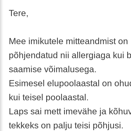
Tere,
Mee imikutele mitteandmist on
põhjendatud nii allergiaga kui 
saamise võimalusega.
Esimesel elupoolaastal on oh
kui teisel poolaastal.
Laps sai mett imevähe ja kõhu
tekkeks on palju teisi põhjusi.