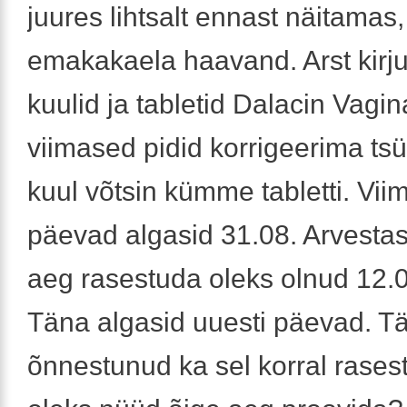
juures lihtsalt ennast näitamas, 
emakakaela haavand. Arst kirj
kuulid ja tabletid Dalacin Vagin
viimased pidid korrigeerima tsü
kuul võtsin kümme tabletti. Vi
päevad algasid 31.08. Arvestasi
aeg rasestuda oleks olnud 12.0
Täna algasid uuesti päevad. T
õnnestunud ka sel korral rasest