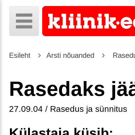
Esileht
Arsti nõuanded
Rasedus
Rasedaks jää
27.09.04 / Rasedus ja sünnitus
Külastaja küsib: