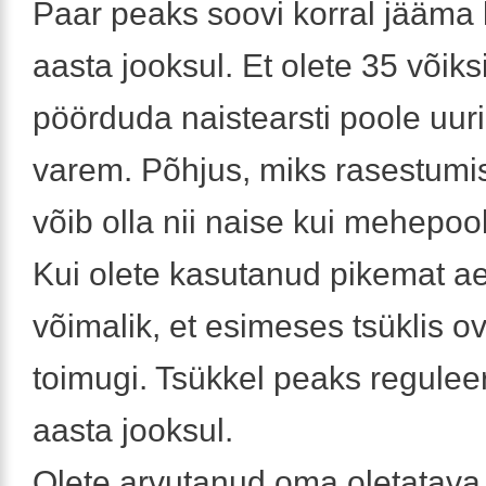
Paar peaks soovi korral jääma 
aasta jooksul. Et olete 35 võiks
pöörduda naistearsti poole uur
varem. Põhjus, miks rasestumis
võib olla nii naise kui mehepoo
Kui olete kasutanud pikemat ae
võimalik, et esimeses tsüklis ov
toimugi. Tsükkel peaks regule
aasta jooksul.
Olete arvutanud oma oletatava