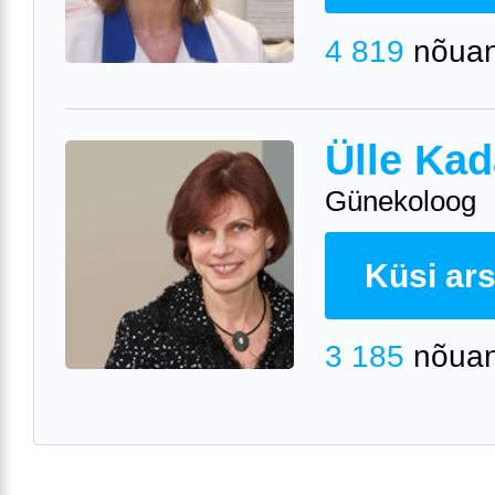
4 819
nõuan
Ülle Kad
Günekoloog
Küsi arst
3 185
nõuan