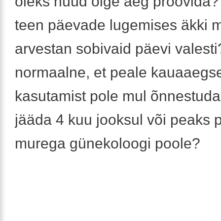
oleks nüüd õige aeg proovida
teen päevade lugemises äkki m
arvestan sobivaid päevi valest
normaalne, et peale kauaaegset
kasutamist pole mul õnnestud
jääda 4 kuu jooksul või peaks
murega günekoloogi poole?