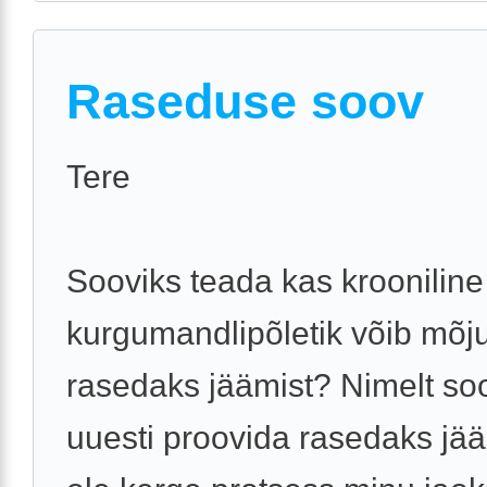
Raseduse soov
Tere
Sooviks teada kas krooniline
kurgumandlipõletik võib mõj
rasedaks jäämist? Nimelt so
uuesti proovida rasedaks jää