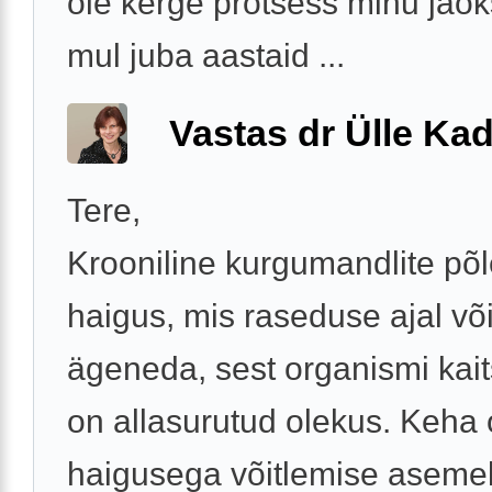
ole kerge protsess minu jaok
mul juba aastaid ...
Vastas dr Ülle Kad
Tere,
Krooniline kurgumandlite põl
haigus, mis raseduse ajal võ
ägeneda, sest organismi kai
on allasurutud olekus. Keha
haigusega võitlemise aseme