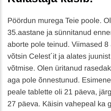
Pöördun murega Teie poole. O
35.aastane ja sünnitanud enne
aborte pole teinud. Viimased 8 
võtsin Celest´it ja alates juunis
võtmise. Olen üritanud rasedak
aga pole õnnestunud. Esimene
peale tablette oli 21 päeva, jä
27 päeva. Käisin vahepeal ka 