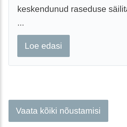
keskendunud raseduse säilit
...
Loe edasi
Vaata kõiki nõustamisi