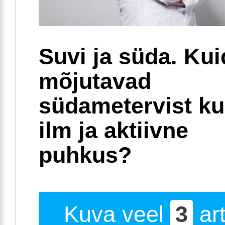
Suvi ja süda. Ku
mõjutavad
südametervist k
ilm ja aktiivne
puhkus?
Kuva veel
3
art