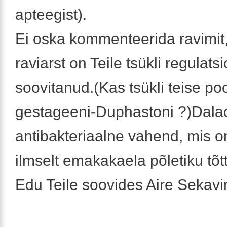
apteegist).
Ei oska kommenteerida ravimit
raviarst on Teile tsükli regulats
soovitanud.(Kas tsükli teise po
gestageeni-Duphastoni ?)Dala
antibakteriaalne vahend, mis 
ilmselt emakakaela põletiku tõt
Edu Teile soovides Aire Sekavi