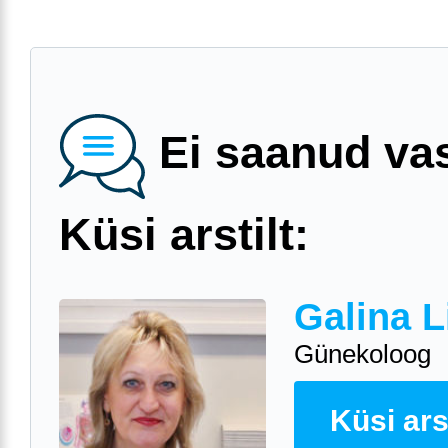
Ei saanud va
Küsi arstilt:
Galina L
Günekoloog
Küsi arst