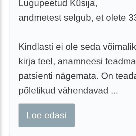
Lugupeetud Küsija,
andmetest selgub, et olete 
Kindlasti ei ole seda võimali
kirja teel, anamneesi teadma
patsienti nägemata. On teada
põletikud vähendavad ...
Loe edasi