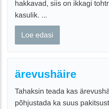
hakkavad, siis on ikkagi tohtr
kasulik. ...
Loe edasi
ärevushäire
Tahaksin teada kas ärevushä
põhjustada ka suus pakitsus