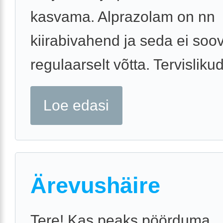
kasvama. Alprazolam on nn
kiirabivahend ja seda ei soov
regulaarselt võtta. Tervislikud 
Loe edasi
Ärevushäire
Tere! Kas peaks pöörduma