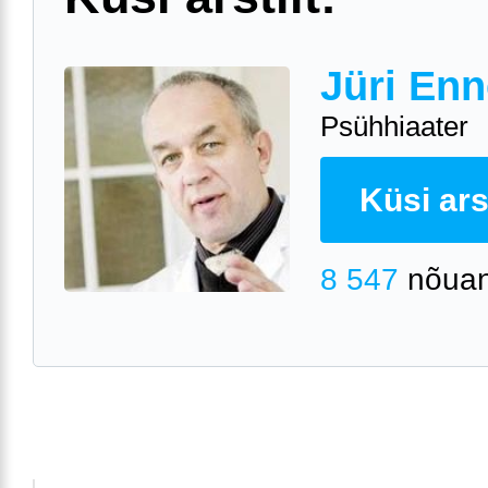
Jüri Enn
Psühhiaater
Küsi arst
8 547
nõuan