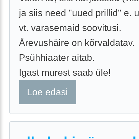
ja siis need "uued prillid" e. 
vt. varasemaid soovitusi.
Ärevushäire on kõrvaldatav.
Psühhiaater aitab.
Igast murest saab üle!
Loe edasi