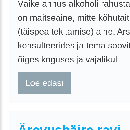
Väike annus alkoholi rahusta
on maitseaine, mitte kõhutäi
(täispea tekitamise) aine. Ars
konsulteerides ja tema soovi
õiges koguses ja vajalikul ...
Loe edasi
Ärevushäire ravi