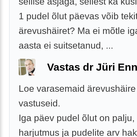
sellise asjaga, sellest ka kü
1 pudel õlut päevas võib tek
ärevushäiret? Ma ei mõtle ig
aasta ei suitsetanud, ...
Vastas dr Jüri Enn
Loe varasemaid ärevushäire
vastuseid.
Iga päev pudel õlut on palju, 
harjutmus ja pudelite arv ha