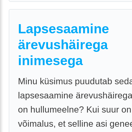
Lapsesaamine
ärevushäirega
inimesega
Minu küsimus puudutab seda
lapsesaamine ärevushäireg
on hullumeelne? Kui suur on
võimalus, et selline asi geneet