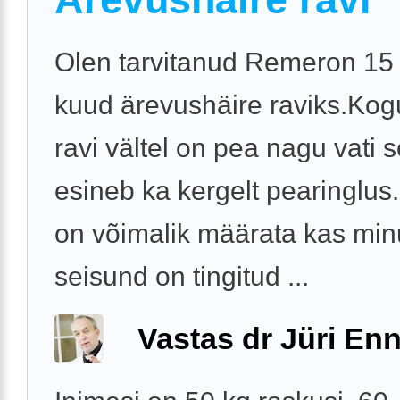
Olen tarvitanud Remeron 15 
kuud ärevushäire raviks.Kog
ravi vältel on pea nagu vati s
esineb ka kergelt pearinglus
on võimalik määrata kas minu
seisund on tingitud ...
Vastas dr Jüri Enn