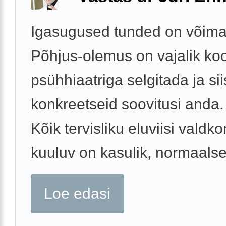
Igasugused tunded on võima
Põhjus-olemus on vajalik ko
psühhiaatriga selgitada ja si
konkreetseid soovitusi anda.
Kõik tervisliku eluviisi valdk
kuuluv on kasulik, normaalses
Loe edasi