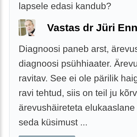
lapsele edasi kandub?
Vastas dr Jüri Enn
Diagnoosi paneb arst, ärevu
diagnoosi psühhiaater. Ärev
ravitav. See ei ole pärilik hai
ravi tehtud, siis on teil ju kõr
ärevushäireteta elukaaslane j
seda küsimust ...