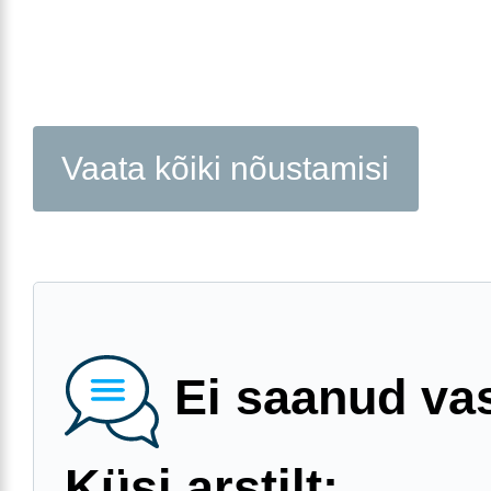
Vaata kõiki nõustamisi
Ei saanud va
Küsi arstilt: