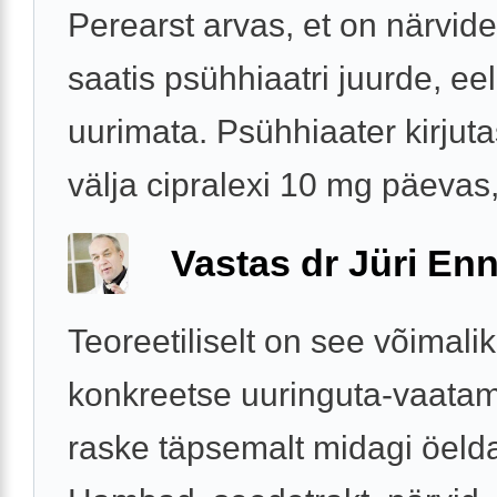
Perearst arvas, et on närvide
saatis psühhiaatri juurde, ee
uurimata. Psühhiaater kirjut
välja cipralexi 10 mg päevas, 
Vastas dr Jüri Enn
Teoreetiliselt on see võimali
konkreetse uuringuta-vaata
raske täpsemalt midagi öeld