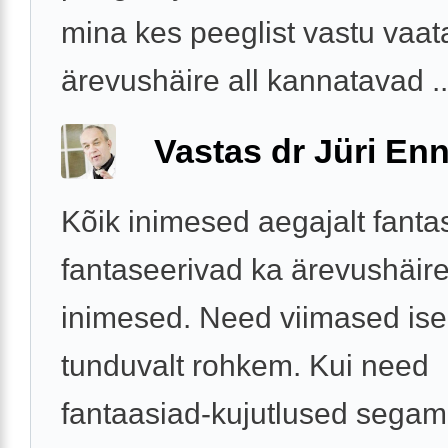
mina kes peeglist vastu vaa
ärevushäire all kannatavad ..
Vastas dr Jüri Enn
Kõik inimesed aegajalt fanta
fantaseerivad ka ärevushäir
inimesed. Need viimased ise
tunduvalt rohkem. Kui need
fantaasiad-kujutlused sega