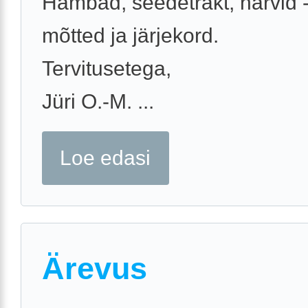
Hambad, seedetrakt, närvid -
mõtted ja järjekord.
Tervitusetega,
Jüri O.-M. ...
Loe edasi
Ärevus