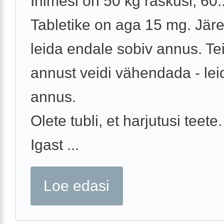
Inimesi on 50 kg raskusi, 60.
Tabletike on aga 15 mg. Järe
leida endale sobiv annus. Te
annust veidi vähendada - lei
annus.
Olete tubli, et harjutusi teete.
Igast ...
Loe edasi