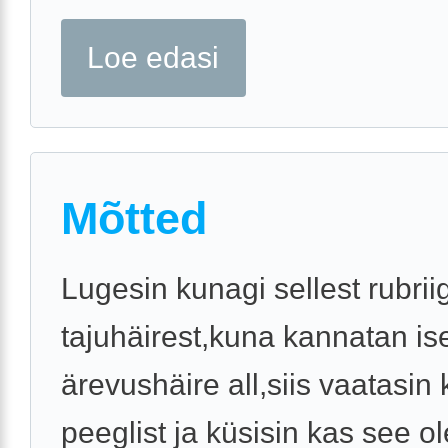
Loe edasi
Mõtted
Lugesin kunagi sellest rubriig
tajuhäirest,kuna kannatan is
ärevushäire all,siis vaatasin
peeglist ja küsisin kas see o