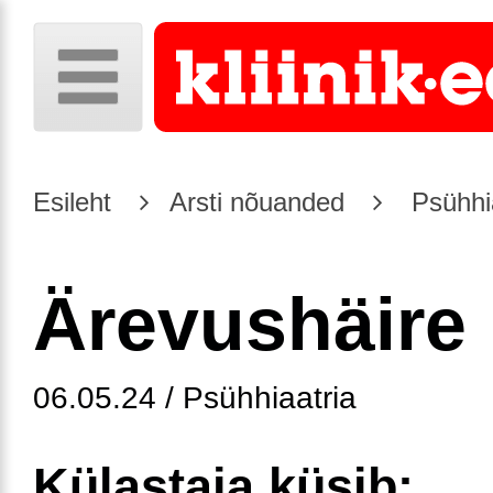
Esileht
Arsti nõuanded
Psühhia
Ärevushäire
06.05.24 / Psühhiaatria
Külastaja küsib: