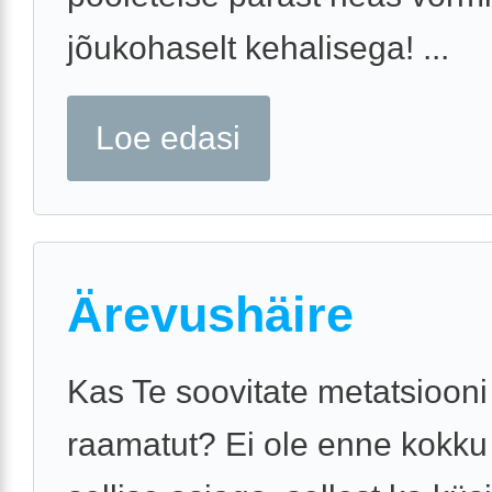
jõukohaselt kehalisega! ...
Loe edasi
Ärevushäire
Kas Te soovitate metatsiooni 
raamatut? Ei ole enne kokk