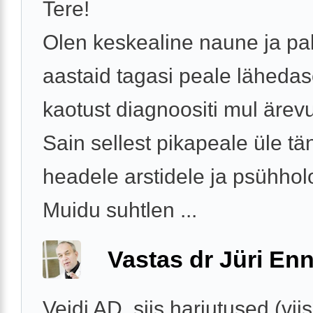
Tere!
Olen keskealine naune ja pal
aastaid tagasi peale läheda
kaotust diagnoositi mul ärev
Sain sellest pikapeale üle tä
headele arstidele ja psühhol
Muidu suhtlen ...
Vastas dr Jüri Enn
Veidi AD, siis harjutused (vii