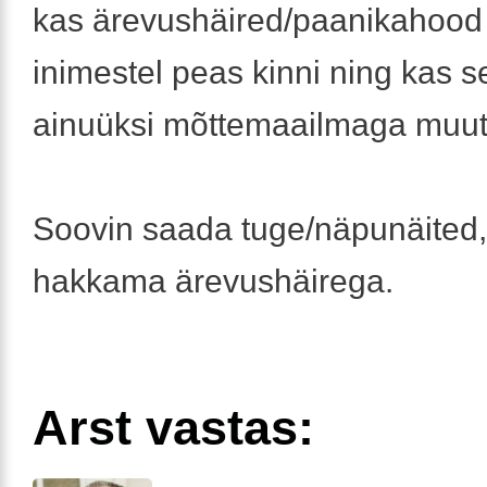
kas ärevushäired/paanikahood
inimestel peas kinni ning kas 
ainuüksi mõttemaailmaga muu
Soovin saada tuge/näpunäited,
hakkama ärevushäirega.
Arst vastas: