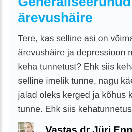
Generaliseerunud
ärevushäire
Tere, kas selline asi on võima
ärevushäire ja depressioon
keha tunnetust? Ehk siis ke
selline imelik tunne, nagu kä
jalad oleks kerged ja kõhus k
tunne. Ehk siis kehatunnetus 
Vastas dr Jüri Enn