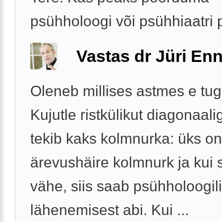
psühholoogi või psühhiaatri 
Vastas dr Jüri Enn
Oleneb millises astmes e tu
Kujutle ristkülikut diagonaalig
tekib kaks kolmnurka: üks o
ärevushäire kolmnurk ja kui
vähe, siis saab psühholoogil
lähenemisest abi. Kui ...