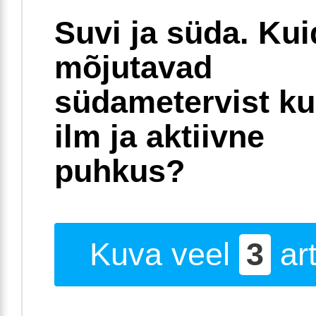
Suvi ja süda. Ku
mõjutavad
südametervist k
ilm ja aktiivne
puhkus?
Kuva veel
3
art