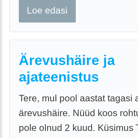
Loe edasi
Ärevushäire ja
ajateenistus
Tere, mul pool aastat tagasi 
ärevushäire. Nüüd koos roh
pole olnud 2 kuud. Küsimus T