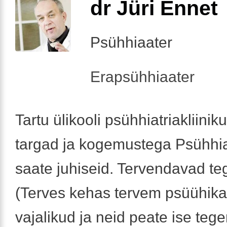
dr Jüri Ennet
Psühhiaater
Erapsühhiaater
Tartu ülikooli psühhiatriakliinik
targad ja kogemustega Psühhiaa
saate juhiseid. Tervendavad t
(Terves kehas tervem psüühika
vajalikud ja neid peate ise teg