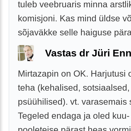
tuleb veebruaris minna arstli
komisjoni. Kas mind üldse v
sõjaväkke selle haiguse päras
Vastas dr Jüri Enn
Mirtazapin on OK. Harjutusi 
teha (kehalised, sotsiaalsed,
psüühilised). vt. varasemais 
Tegeled endaga ja oled kuu-
pooleteise pärast heas vormi