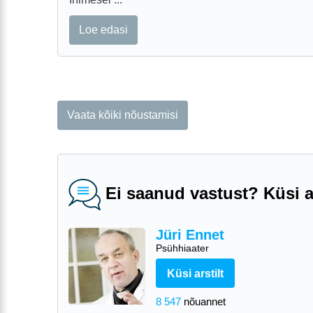
Loe edasi
Vaata kõiki nõustamisi
Ei saanud vastust? Küsi ar
Jüri Ennet
Psühhiaater
Küsi arstilt
8 547
nõuannet