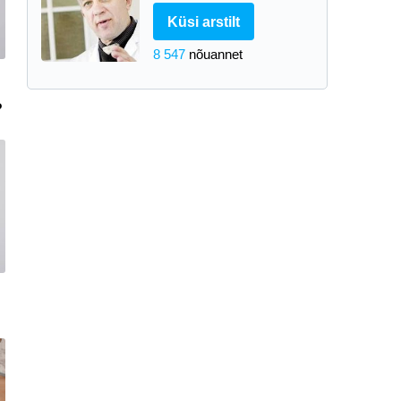
Küsi arstilt
8 547
nõuannet
?