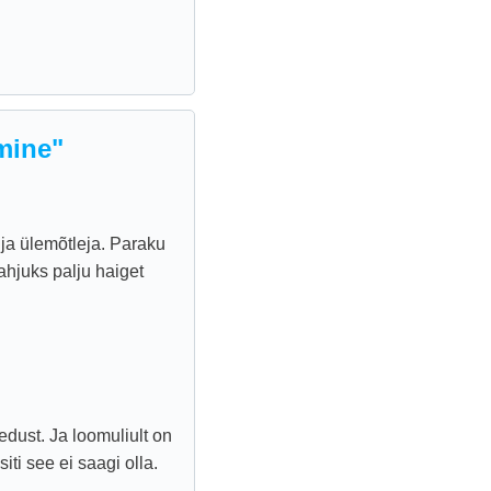
mine"
 ja ülemõtleja. Paraku
ahjuks palju haiget
dust. Ja loomuliult on
iti see ei saagi olla.