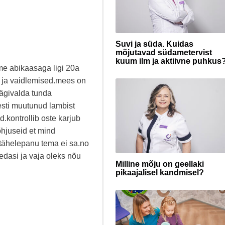
Suvi ja süda. Kuidas
mõjutavad südametervist
kuum ilm ja aktiivne puhkus
me abikaasaga ligi 20a
d ja vaidlemised.mees on
vägivalda tunda
esti muutunud lambist
d.kontrollib oste karjub
õhjuseid et mind
tähelepanu tema ei sa.no
 edasi ja vaja oleks nõu
Milline mõju on geellaki
pikaajalisel kandmisel?