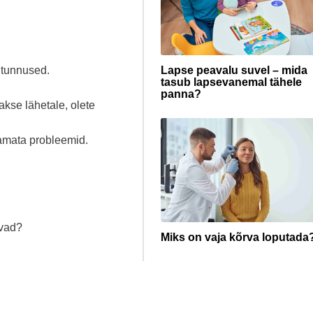
 tunnused.
Lapse peavalu suvel – mida
tasub lapsevanemal tähele
panna?
kse lähetale, olete
amata probleemid.
avad?
Miks on vaja kõrva loputada