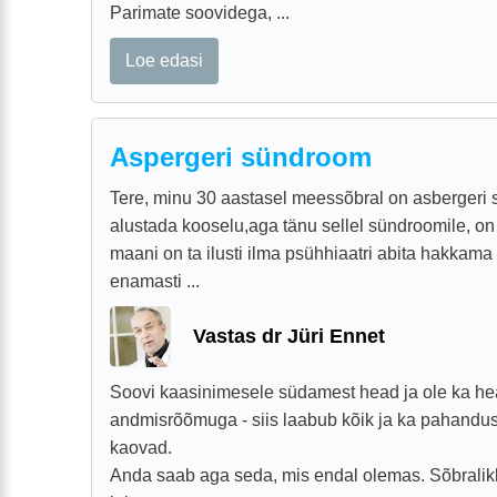
Parimate soovidega, ...
Loe edasi
Aspergeri sündroom
Tere, minu 30 aastasel meessõbral on asberger
alustada kooselu,aga tänu sellel sündroomile, on
maani on ta ilusti ilma psühhiaatri abita hakkam
enamasti ...
Vastas dr Jüri Ennet
Soovi kaasinimesele südamest head ja ole ka he
andmisrõõmuga - siis laabub kõik ja ka pahandu
kaovad.
Anda saab aga seda, mis endal olemas. Sõbralik