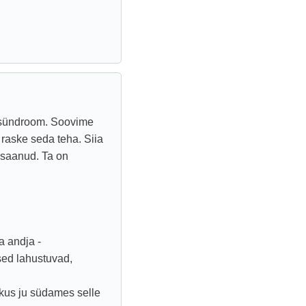
i sündroom. Soovime
 raske seda teha. Siia
a saanud. Ta on
a andja -
sed lahustuvad,
kus ju südames selle