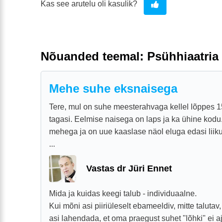
Kas see arutelu oli kasulik?
Nõuanded teemal: Psühhiaatria
Mehe suhe eksnaisega
Tere, mul on suhe meesterahvaga kellel lõppes 
tagasi. Eelmise naisega on laps ja ka ühine kodu.
mehega ja on uue kaaslase näol eluga edasi liiku
...
Vastas dr Jüri Ennet
Mida ja kuidas keegi talub - individuaalne.
Kui mõni asi piiriüleselt ebameeldiv, mitte talutav, 
asi lahendada, et oma praegust suhet "lõhki" ei a