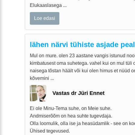
Elukaaslasega ...
Loe edasi
lähen närvi tühiste asjade pea
Mul on mure. olen 23 aastane vangis istunud no
kimbatusest oma suhetega. vahel kui on mul tüli
naisega tõstan häält või kui olen himus et nüüd o
kõvemini ...
Vastas dr Jüri Ennet
Ei ole Minu-Tema suhe, on Meie suhe.
Andmiserõõm on hea suhte tugevdaja.
Olla loomulik, olla ise ja heasüdamlik - see on ko
Ühised tegevused.