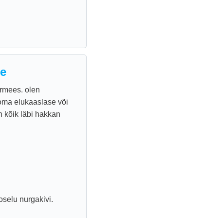
le
ormees. olen
 oma elukaaslase või
n kõik läbi hakkan
oselu nurgakivi.