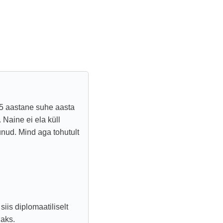
15 aastane suhe aasta
 Naine ei ela küll
nud. Mind aga tohutult
siis diplomaatiliselt
jaks.