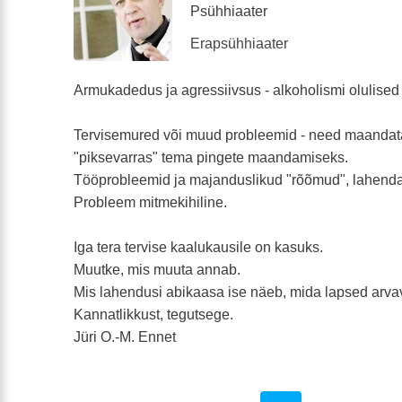
Psühhiaater
Erapsühhiaater
Armukadedus ja agressiivsus - alkoholismi olulised
Tervisemured või muud probleemid - need maandata
"piksevarras" tema pingete maandamiseks.
Tööprobleemid ja majanduslikud "rõõmud", lahend
Probleem mitmekihiline.
Iga tera tervise kaalukausile on kasuks.
Muutke, mis muuta annab.
Mis lahendusi abikaasa ise näeb, mida lapsed arv
Kannatlikkust, tegutsege.
Jüri O.-M. Ennet