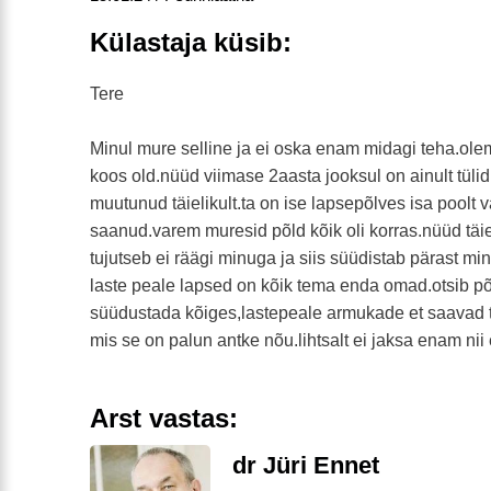
Külastaja küsib:
Tere
Minul mure selline ja ei oska enam midagi teha.ole
koos old.nüüd viimase 2aasta jooksul on ainult tüli
muutunud täielikult.ta on ise lapsepõlves isa poolt 
saanud.varem muresid põld kõik oli korras.nüüd täi
tujutseb ei räägi minuga ja siis süüdistab pärast min
laste peale lapsed on kõik tema enda omad.otsib p
süüdustada kõiges,lastepeale armukade et saavad 
mis se on palun antke nõu.lihtsalt ei jaksa enam nii
Arst vastas:
dr Jüri Ennet