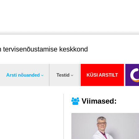
im tervisenõustamise keskkond
Arsti nõuanded
Testid
KÜSI ARSTILT
Viimased: