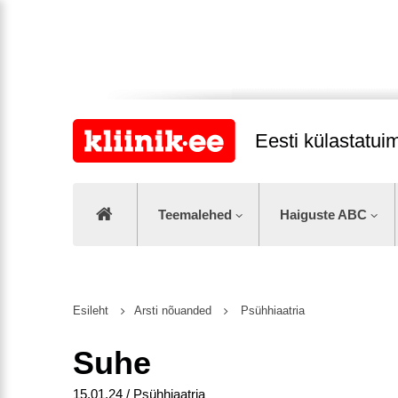
Eesti külastatu
Teemalehed
Haiguste ABC
Esileht
Arsti nõuanded
Psühhiaatria
Suhe
15.01.24 / Psühhiaatria