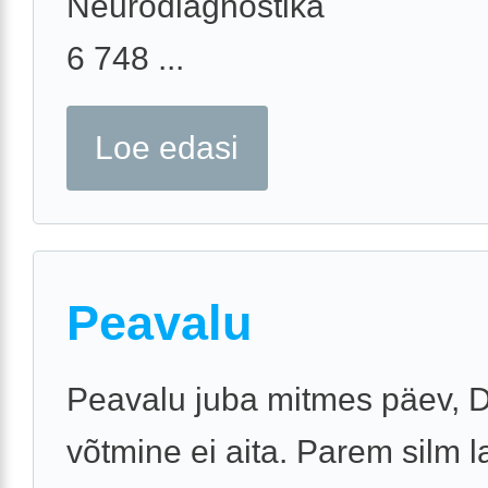
Neurodiagnostika
6 748 ...
Loe edasi
Peavalu
Peavalu juba mitmes päev, 
võtmine ei aita. Parem silm la