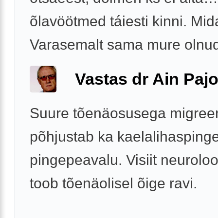
õlavöötmed táiesti kinni. Mi
Varasemalt sama mure olnu
Vastas dr Ain Paj
Suure tõenäosusega migree
põhjustab ka kaelalihaspinge 
pingepeavalu. Visiit neuroloo
toob tõenäolisel õige ravi.