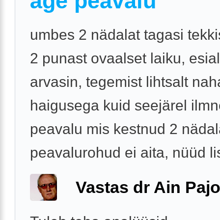
äge peavalu
umbes 2 nädalat tagasi tekkis
2 punast ovaalset laiku, esia
arvasin, tegemist lihtsalt na
haigusega kuid seejärel ilm
peavalu mis kestnud 2 nädala
peavalurohud ei aita, nüüd li
Vastas dr Ain Paj