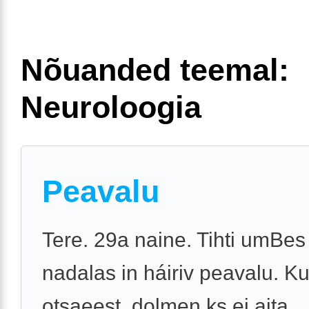
Nõuanded teemal:
Neuroloogia
Peavalu
Tere. 29a naine. Tihti umBes
nadalas in háiriv peavalu. Ku
otsaeest, dolmen ks ei aita…