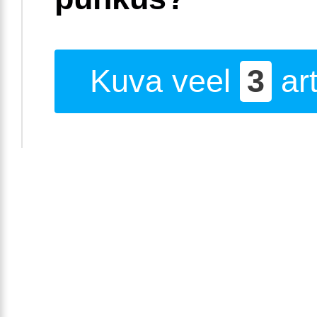
Kuva veel
3
art