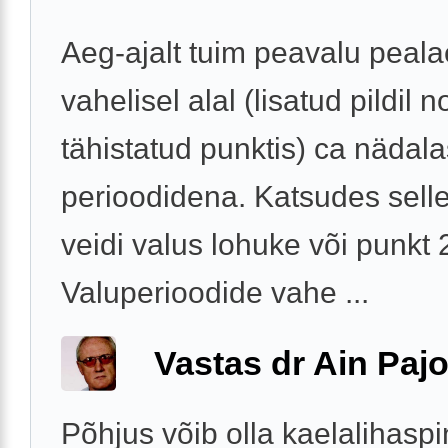
Aeg-ajalt tuim peavalu peala
vahelisel alal (lisatud pildil 
tähistatud punktis) ca nädala
perioodidena. Katsudes sell
veidi valus lohuke või punk
Valuperioodide vahe ...
Vastas dr Ain Paj
Põhjus võib olla kaelalihasp