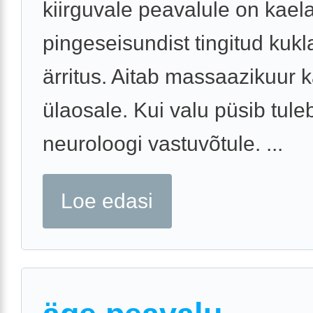
kiirguvale peavalule on kaela
pingeseisundist tingitud kukl
ärritus. Aitab massaazikuur 
ülaosale. Kui valu püsib tul
neuroloogi vastuvõtule. ...
Loe edasi