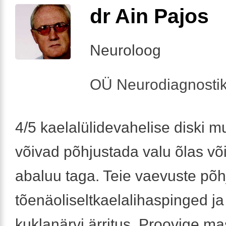
dr Ain Pajos
Neuroloog
OÜ Neurodiagnosti
4/5 kaelalülidevahelise diski 
võivad põhjustada valu õlas või
abaluu taga. Teie vaevuste põ
tõenäoliseltkaelalihaspinged ja 
kuklanärvi ärritus. Proovige ma