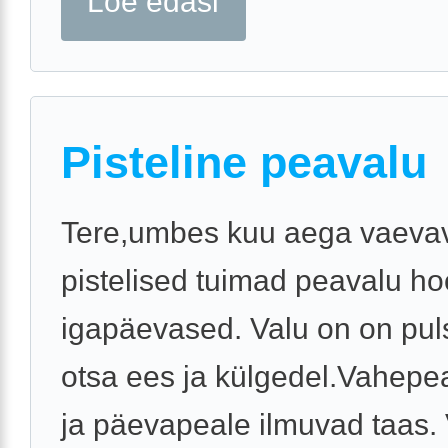
Loe edasi
Pisteline peavalu
Tere,umbes kuu aega vaeva
pistelised tuimad peavalu h
igapäevased. Valu on on pul
otsa ees ja külgedel.Vahepe
ja päevapeale ilmuvad taas. 