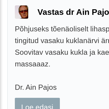
Vastas dr Ain Paj
Põhjuseks tõenäoliselt lihas
tingitud vasaku kuklanärvi ärr
Soovitav vasaku kukla ja kae
massaaaz.
Dr. Ain Pajos
Loe edasi