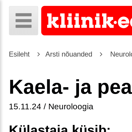
Esileht
Arsti nõuanded
Neurol
Kaela- ja pe
15.11.24 / Neuroloogia
Külastaja küsib: