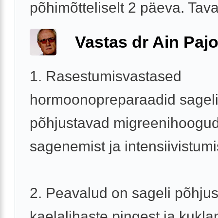
põhimõtteliselt 2 päeva. Tavali
Vastas dr Ain Paj
1. Rasestumisvastased
hormoonopreparaadid sagel
põhjustavad migreenihoogu
sagenemist ja intensiivistumi
2. Peavalud on sageli põhjus
kaelalihaste pingest ja kukla