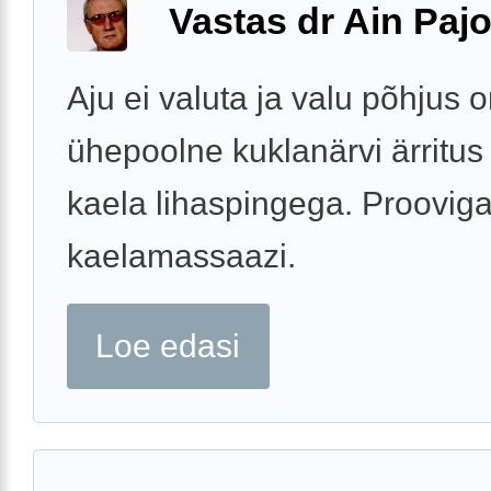
Vastas dr Ain Paj
Aju ei valuta ja valu põhjus o
ühepoolne kuklanärvi ärritu
kaela lihaspingega. Proovig
kaelamassaazi.
Loe edasi