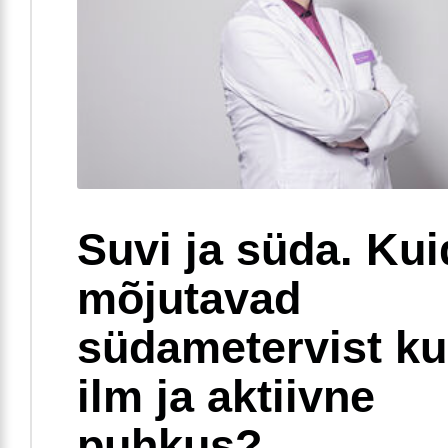
Suvi ja süda. Ku
mõjutavad
südametervist k
ilm ja aktiivne
puhkus?