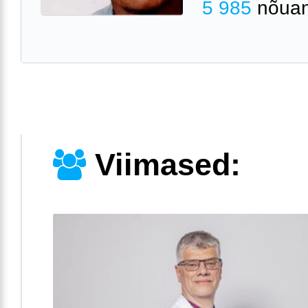
5 985
nõuan
Viimased: