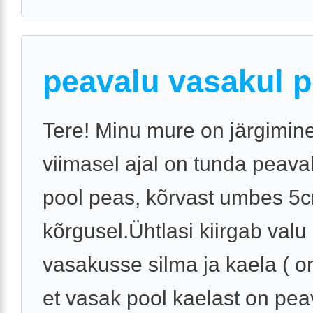
peavalu vasakul p
Tere! Minu mure on järgimine
viimasel ajal on tunda peava
pool peas, kõrvast umbes 5
kõrgusel.Ühtlasi kiirgab valu
vasakusse silma ja kaela ( o
et vasak pool kaelast on peav