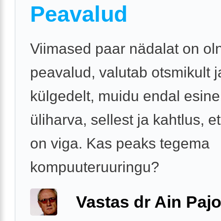
Peavalud
Viimased paar nädalat on ol
peavalud, valutab otsmikult j
külgedelt, muidu endal esin
üliharva, sellest ja kahtlus, e
on viga. Kas peaks tegema
kompuuteruuringu?
Vastas dr Ain Paj