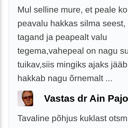
Mul selline mure, et peale k
peavalu hakkas silma seest,
tagand ja peapealt valu
tegema,vahepeal on nagu su
tuikav,siis mingiks ajaks jääb
hakkab nagu õrnemalt ...
Vastas dr Ain Paj
Tavaline põhjus kuklast otsm