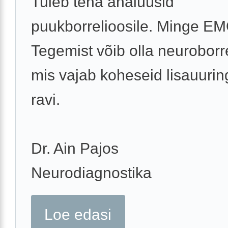
Tuleb teha analüüsid
puukborrelioosile. Minge E
Tegemist võib olla neuroborr
mis vajab koheseid lisauurin
ravi.
Dr. Ain Pajos
Neurodiagnostika
Loe edasi