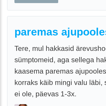
paremas ajupoole
Tere, mul hakkasid ärevusho
sümptomeid, aga sellega ha
kaasema paremas ajupooles
korraks käib mingi valu läbi,
ei ole, päevas 1-3x.