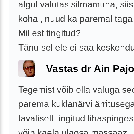
algul valutas silmamuna, sii
kohal, nüüd ka paremal taga
Millest tingitud?
Tänu sellele ei saa keskendu
Vastas dr Ain Paj
Tegemist võib olla valuga s
parema kuklanärvi ärrituseg
tavaliselt tingitud lihaspinges
võib kaela ülaosa massaaz.