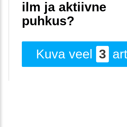
ilm ja aktiivne
puhkus?
Kuva veel
3
art