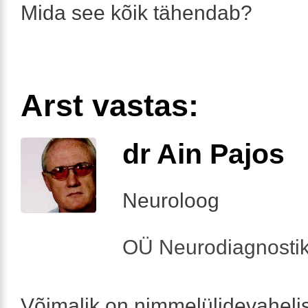
Mida see kõik tähendab?
Arst vastas:
dr Ain Pajos
Neuroloog
OÜ Neurodiagnosti
Võimalik on nimmelülidevahelis