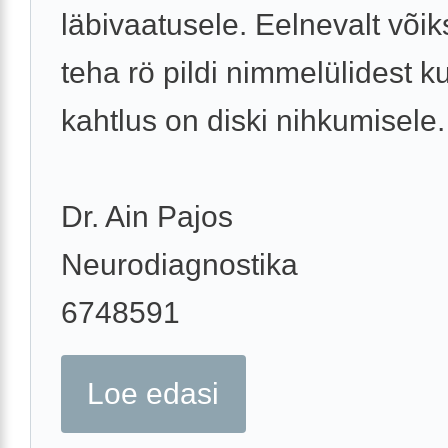
läbivaatusele. Eelnevalt võik
teha rö pildi nimmelülidest k
kahtlus on diski nihkumisele.
Dr. Ain Pajos
Neurodiagnostika
6748591
Loe edasi