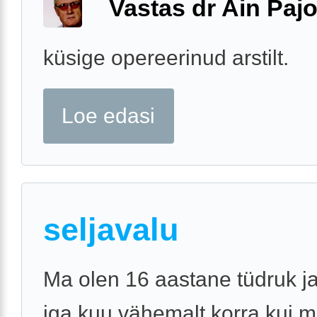
Vastas dr Ain Paj
küsige opereerinud arstilt.
Loe edasi
seljavalu
Ma olen 16 aastane tüdruk j
iga kuu vähemalt korra kui mi