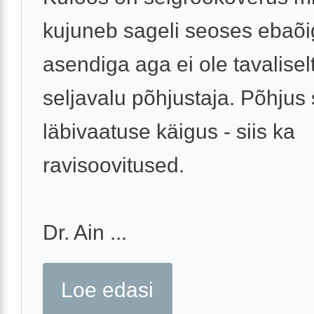
kujuneb sageli seoses ebaõ
asendiga aga ei ole tavaliselt
seljavalu põhjustaja. Põhjus
läbivaatuse käigus - siis ka
ravisoovitused.
Dr. Ain ...
Loe edasi