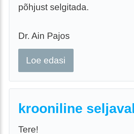
põhjust selgitada.
Dr. Ain Pajos
Loe edasi
krooniline seljava
Tere!