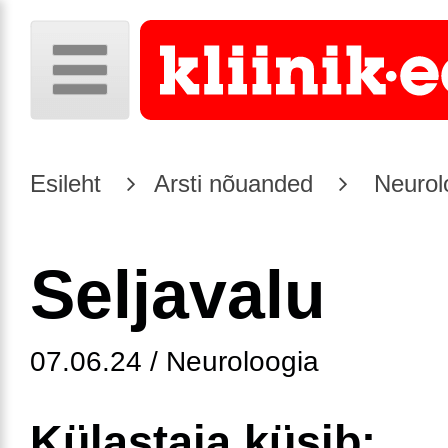
Esileht
Arsti nõuanded
Neurol
Seljavalu
07.06.24 / Neuroloogia
Külastaja küsib: