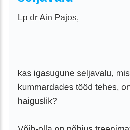
Lp dr Ain Pajos,
kas igasugune seljavalu, mis
kummardades tööd tehes, o
haiguslik?
Võib-olla on põhjus treenim