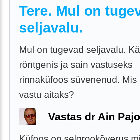
Tere. Mul on tuge
seljavalu.
Mul on tugevad seljavalu. Kä
röntgenis ja sain vastuseks
rinnaküfoos süvenenud. Mis 
vastu aitaks?
Vastas dr Ain Paj
Küfoos on selgrookõverus m