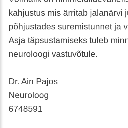
kahjustus mis ärritab jalanärvi j
põhjustades suremistunnet ja va
Asja täpsustamiseks tuleb min
neuroloogi vastuvõtule.
Dr. Ain Pajos
Neuroloog
6748591