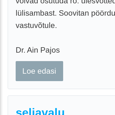
võivad osutuda rö. ülesvõtte
lülisambast. Soovitan pöördu
vastuvõtule.
Dr. Ain Pajos
Loe edasi
seljavalu