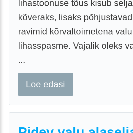
lihastoonuse tõus kisub selja
kõveraks, lisaks põhjustava
ravimid kõrvaltoimetena valu
lihasspasme. Vajalik oleks v
...
Loe edasi
Pidev valu alaselj