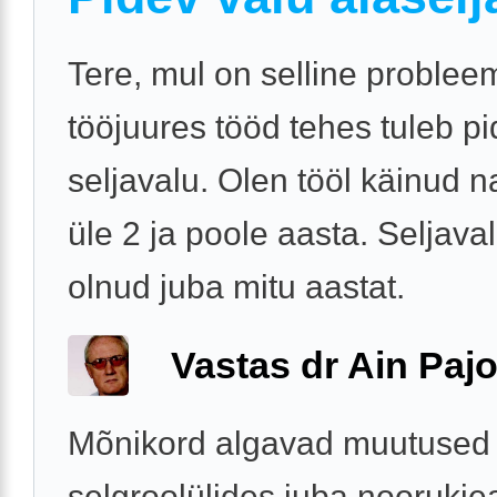
Tere, mul on selline problee
tööjuures tööd tehes tuleb p
seljavalu. Olen tööl käinud 
üle 2 ja poole aasta. Seljava
olnud juba mitu aastat.
Vastas dr Ain Paj
Mõnikord algavad muutused
selgroolülides juba noorukie