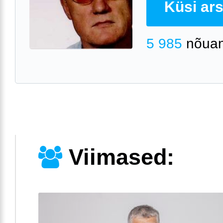
Küsi arst
5 985
nõuan
Viimased: