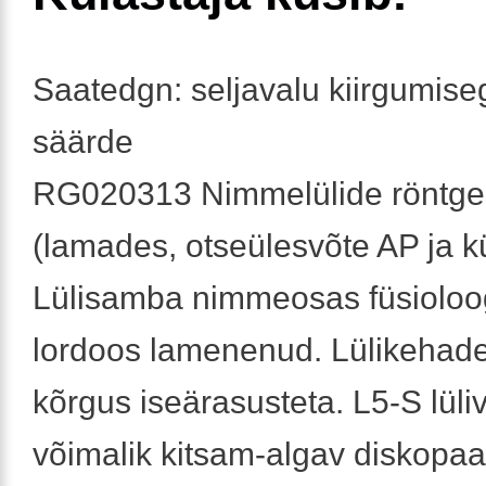
Saatedgn: seljavalu kiirgumis
säärde
RG020313 Nimmelülide röntge
(lamades, otseülesvõte AP ja k
Lülisamba nimmeosas füsioloog
lordoos lamenenud. Lülikehade
kõrgus iseärasusteta. L5-S lül
võimalik kitsam-algav diskopaa