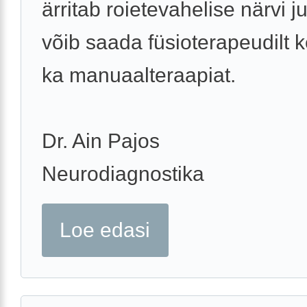
ärritab roietevahelise närvi ju
võib saada füsioterapeudilt 
ka manuaalteraapiat.
Dr. Ain Pajos
Neurodiagnostika
Loe edasi