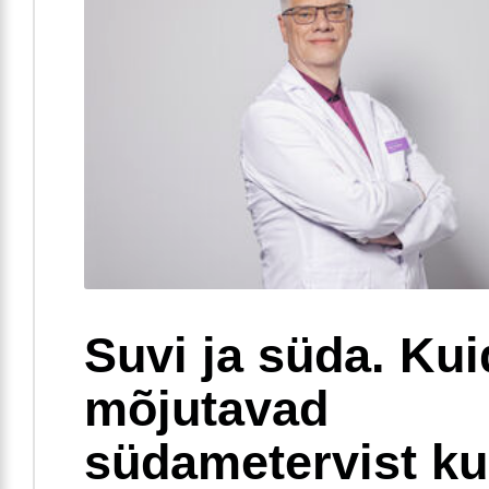
Suvi ja süda. Ku
mõjutavad
südametervist k