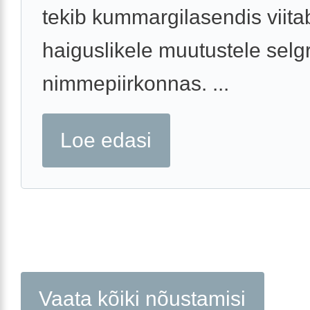
tekib kummargilasendis viita
haiguslikele muutustele selg
nimmepiirkonnas. ...
Loe edasi
Vaata kõiki nõustamisi