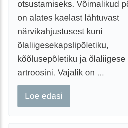
otsustamiseks. Võimalikud 
on alates kaelast lähtuvast
närvikahjustusest kuni
õlaliigesekapslipõletiku,
kõõlusepõletiku ja õlaliigese
artroosini. Vajalik on ...
Loe edasi