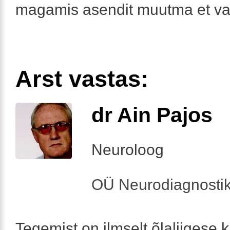
magamis asendit muutma et val
Arst vastas:
dr Ain Pajos
Neuroloog
OÜ Neurodiagnosti
Tegemist on ilmselt õlaliigese k