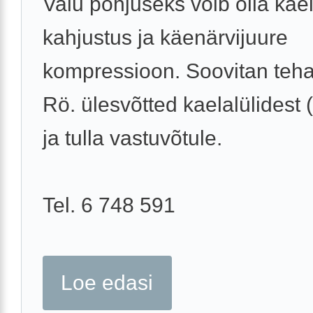
Valu põhjuseks võib olla kael
kahjustus ja käenärvijuure
kompressioon. Soovitan teha
Rö. ülesvõtted kaelalülidest 
ja tulla vastuvõtule.
Tel. 6 748 591
Loe edasi