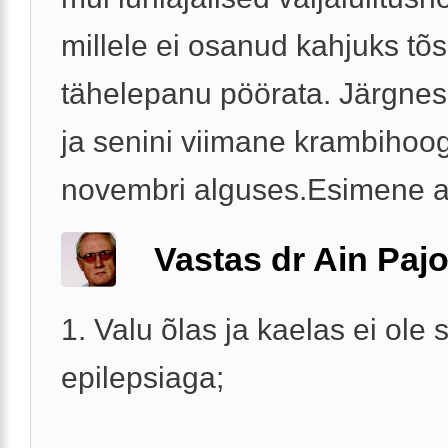
millele ei osanud kahjuks tõs
tähelepanu pöörata. Järgne
ja senini viimane krambihoo
novembri alguses.Esimene ars
Vastas dr Ain Paj
1. Valu õlas ja kaelas ei ole 
epilepsiaga;