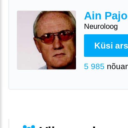
Ain Pajo
Neuroloog
Küsi arst
5 985
nõuan