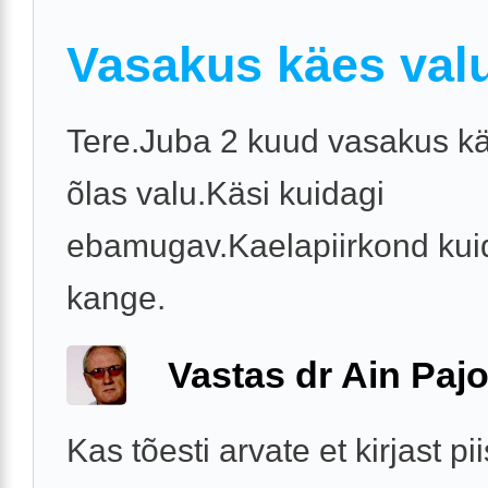
Vasakus käes val
Tere.Juba 2 kuud vasakus kä
õlas valu.Käsi kuidagi
ebamugav.Kaelapiirkond kui
kange.
Vastas dr Ain Paj
Kas tõesti arvate et kirjast pi