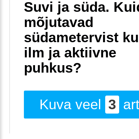
Suvi ja süda. Ku
mõjutavad
südametervist k
ilm ja aktiivne
puhkus?
Kuva veel
3
art