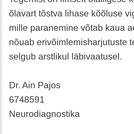
õlavart tõstva lihase kõõluse v
mille paranemine võtab kaua a
nõuab erivõimlemisharjutuste t
selgub arstlikul läbivaatusel.
Dr. Ain Pajos
6748591
Neurodiagnostika