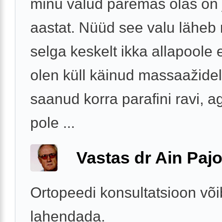
minu valud paremas õlas on 
aastat. Nüüd see valu lähe
selga keskelt ikka allapoole 
olen küll käinud massaažidel
saanud korra parafini ravi, a
pole ...
Vastas dr Ain Paj
Ortopeedi konsultatsioon või
lahendada.