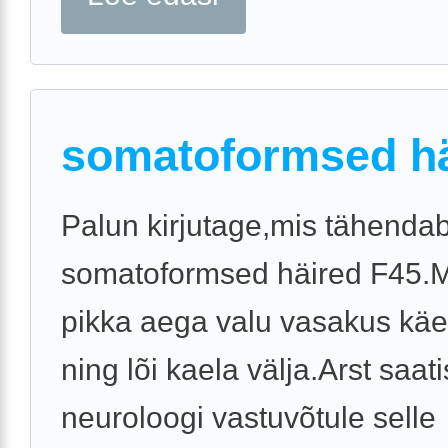
somatoformsed h
Palun kirjutage,mis tähenda
somatoformsed häired F45.Mu
pikka aega valu vasakus käe
ning lõi kaela välja.Arst saati
neuroloogi vastuvõtule selle