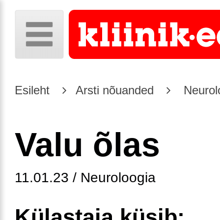
Esileht
Arsti nõuanded
Neurol
Valu õlas
11.01.23 / Neuroloogia
Külastaja küsib: