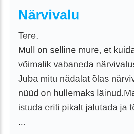
Närvivalu
Tere.
Mull on selline mure, et kuid
võimalik vabaneda närvivalus
Juba mitu nädalat õlas närviv
nüüd on hullemaks läinud.Ma
istuda eriti pikalt jalutada ja
...