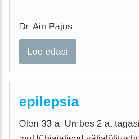
Dr. Ain Pajos
Loe edasi
epilepsia
Olen 33 a. Umbes 2 a. tagasi
mul lühiajalised väljalülitush