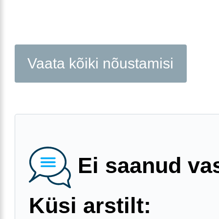
Vaata kõiki nõustamisi
Ei saanud va
Küsi arstilt: