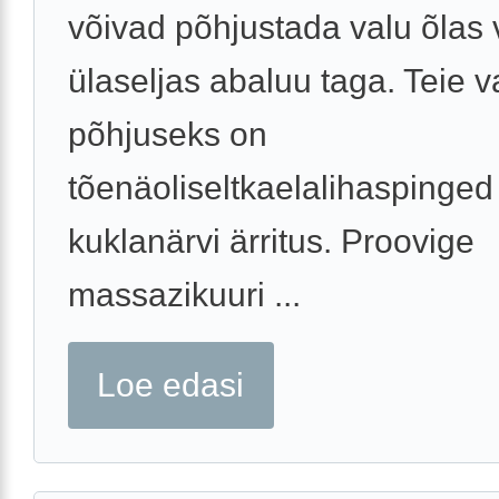
võivad põhjustada valu õlas 
ülaseljas abaluu taga. Teie 
põhjuseks on
tõenäoliseltkaelalihaspinged 
kuklanärvi ärritus. Proovige
massazikuuri ...
Loe edasi