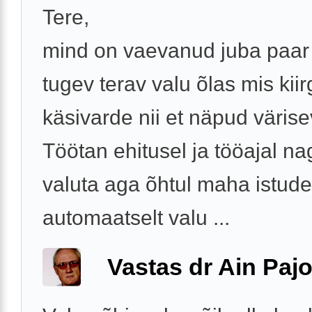
Tere,
mind on vaevanud juba paar 
tugev terav valu õlas mis kii
käsivarde nii et näpud väris
Töötan ehitusel ja tööajal na
valuta aga õhtul maha istud
automaatselt valu ...
Vastas dr Ain Paj