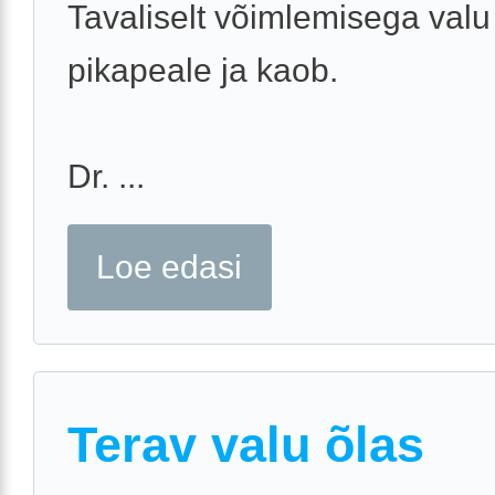
Tavaliselt võimlemisega val
pikapeale ja kaob.
Dr. ...
Loe edasi
Terav valu õlas