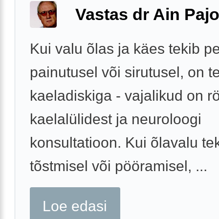
Vastas dr Ain Paj
Kui valu õlas ja käes tekib p
painutusel või sirutusel, on t
kaeladiskiga - vajalikud on rö
kaelalülidest ja neuroloogi
konsultatioon. Kui õlavalu te
tõstmisel või pööramisel, ...
Loe edasi