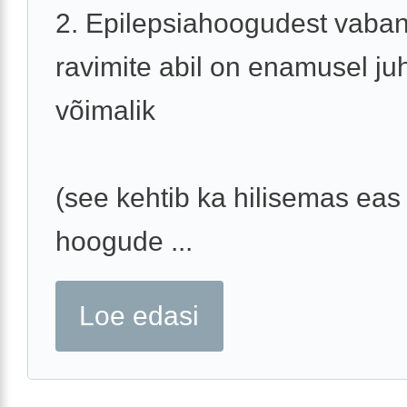
2. Epilepsiahoogudest vaba
ravimite abil on enamusel ju
võimalik
(see kehtib ka hilisemas eas
hoogude ...
Loe edasi