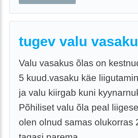
tugev valu vasaku
Valu vasakus õlas on kestnud
5 kuud.vasaku käe liigutamin
ja valu kiirgab kuni kyynarnuk
Põhiliset valu õla peal liiges
olen olnud samas olukorras 
tagasi parema ...