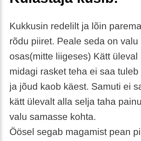
Kukkusin redelilt ja lõin parem
rõdu piiret. Peale seda on valu 
osas(mitte liigeses) Kätt üleval
midagi rasket teha ei saa tuleb
ja jõud kaob käest. Samuti ei 
kätt ülevalt alla selja taha pain
valu samasse kohta.
Öösel segab magamist pean pi