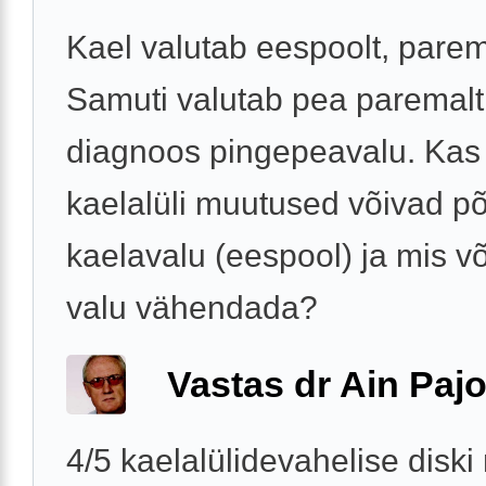
Kael valutab eespoolt, parem
Samuti valutab pea paremalt
diagnoos pingepeavalu. Kas
kaelalüli muutused võivad p
kaelavalu (eespool) ja mis võ
valu vähendada?
Vastas dr Ain Paj
4/5 kaelalülidevahelise disk