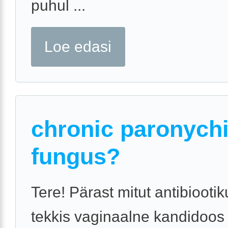
puhul ...
Loe edasi
chronic paronychi
fungus?
Tere! Pärast mitut antibiooti
tekkis vaginaalne kandidoos