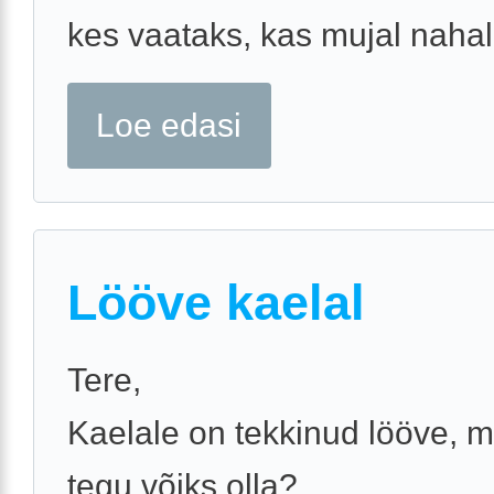
kes vaataks, kas mujal nahal 
Loe edasi
Lööve kaelal
Tere,
Kaelale on tekkinud lööve, m
tegu võiks olla?