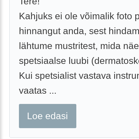
Tere!
Kahjuks ei ole võimalik foto 
hinnangut anda, sest hindam
lähtume mustritest, mida nä
spetsiaalse luubi (dermatosko
Kui spetsialist vastava inst
vaatas ...
Loe edasi