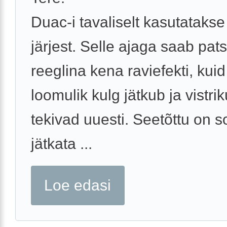
Duac-i tavaliselt kasutataks
järjest. Selle ajaga saab pats
reeglina kena raviefekti, kui
loomulik kulg jätkub ja vistri
tekivad uuesti. Seetõttu on so
jätkata ...
Loe edasi