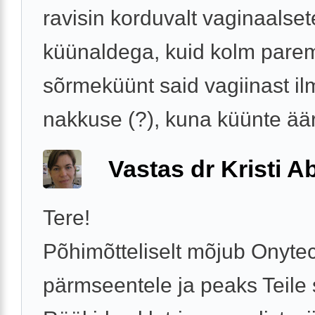
ravisin korduvalt vaginaalset
küünaldega, kuid kolm pare
sõrmeküünt said vagiinast il
nakkuse (?), kuna küünte äär
Vastas dr Kristi 
Tere!
Põhimõtteliselt mõjub Onyte
pärmseentele ja peaks Teile