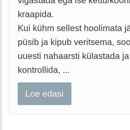
vigastada ega ise kettu/koor
kraapida.
Kui kühm sellest hoolimata jä
püsib ja kipub veritsema, so
uuesti nahaarsti külastada ja
kontrollida, ...
Loe edasi