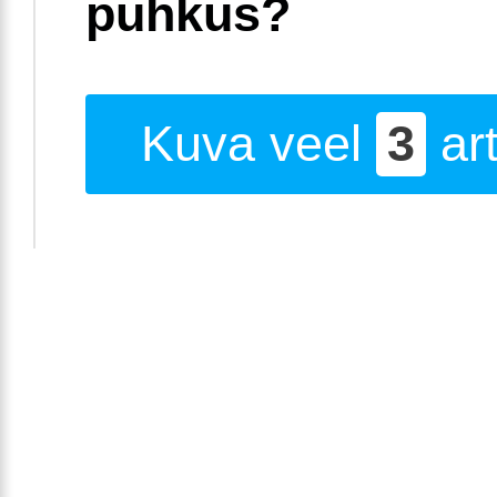
puhkus?
Kuva veel
3
art