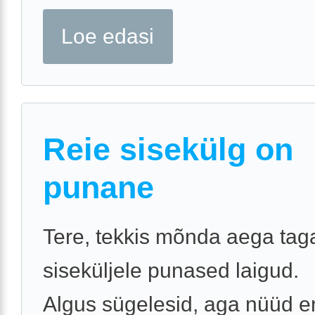
Loe edasi
Reie sisekülg on
punane
Tere, tekkis mõnda aega taga
siseküljele punased laigud.
Algus sügelesid, aga nüüd e