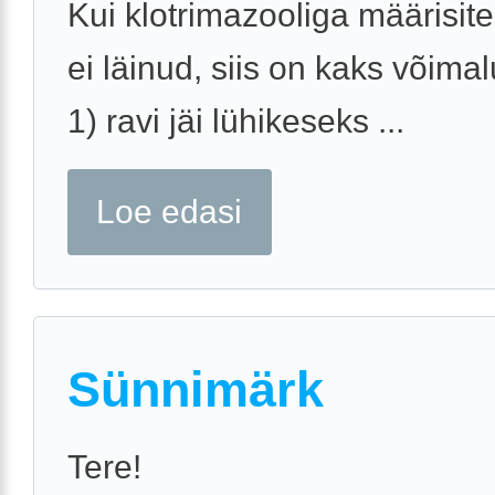
Kui klotrimazooliga määrisite
ei läinud, siis on kaks võimal
1) ravi jäi lühikeseks ...
Loe edasi
Sünnimärk
Tere!