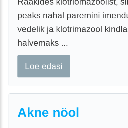
Rääkides klotriomazoolist, s
peaks nahal paremini imend
vedelik ja klotrimazool kindla
halvemaks ...
Loe edasi
Akne nöol