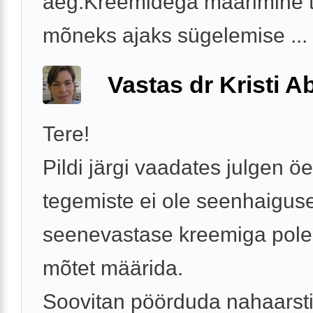
aeg.Kreemidega määrimine 
mõneks ajaks sügelemise ...
Vastas dr Kristi 
Tere!
Pildi järgi vaadates julgen öe
tegemiste ei ole seenhaigus
seenevastase kreemiga pol
mõtet määrida.
Soovitan pöörduda nahaarsti