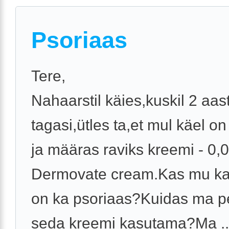
Psoriaas
Tere,
Nahaarstil käies,kuskil 2 aas
tagasi,ütles ta,et mul käel o
ja määras raviks kreemi - 0
Dermovate cream.Kas mu k
on ka psoriaas?Kuidas ma p
seda kreemi kasutama?Ma ..