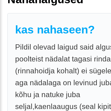
kas nahaseen?
Pildil olevad laigud said alg
poolteist nädalat tagasi rinda
(rinnahoidja kohalt) ei sügel
aga nädalaga on levinud jub
kõhu ja natuke juba
seljal,kaenlaaugus (seal kipi