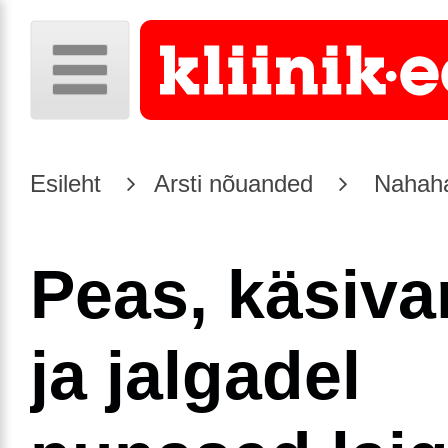
Esileht
Arsti nõuanded
Nahaha
Peas, käsivar
ja jalgadel