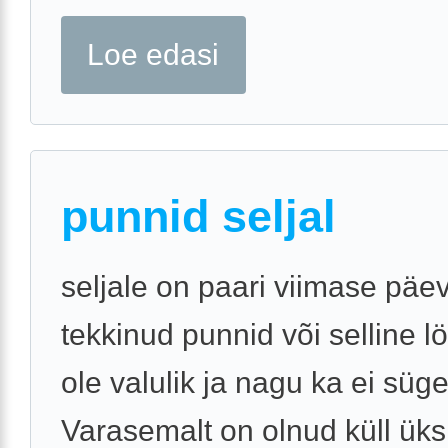
Loe edasi
punnid seljal
seljale on paari viimase päe
tekkinud punnid või selline lö
ole valulik ja nagu ka ei süge
Varasemalt on olnud küll üks