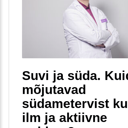
Suvi ja süda. Ku
mõjutavad
südametervist k
ilm ja aktiivne