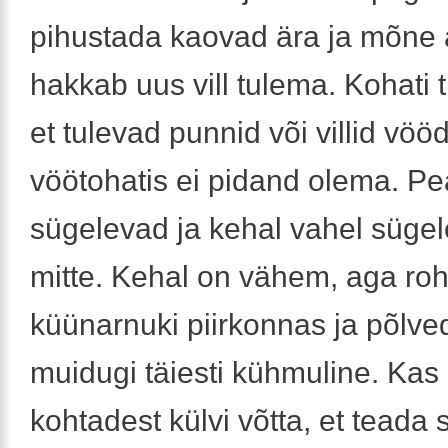
pihustada kaovad ära ja mõne 
hakkab uus vill tulema. Kohati 
et tulevad punnid või villid vöö
vöötohatis ei pidand olema. P
sügelevad ja kehal vahel süge
mitte. Kehal on vähem, aga ro
küünarnuki piirkonnas ja põlve
muidugi täiesti kühmuline. Kas
kohtadest külvi võtta, et teada