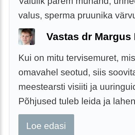
Valulik parem munand, urine
valus, sperma pruunika vär
Vastas dr Margus
Kui on mitu tervisemuret, mis
omavahel seotud, siis soovita
meestearsti visiiti ja uuringui
Põhjused tuleb leida ja lahe
Loe edasi