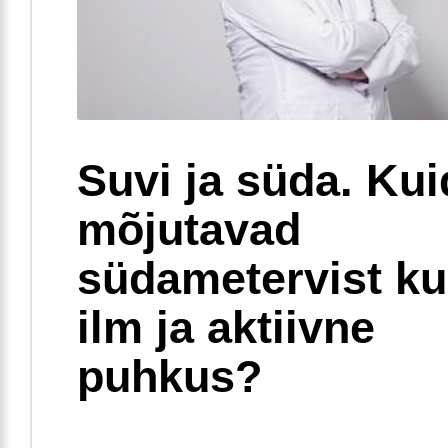
Suvi ja süda. Ku
mõjutavad
südametervist k
ilm ja aktiivne
puhkus?