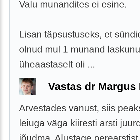
Valu munandites ei esine.
Lisan täpsustuseks, et sündi
olnud mul 1 munand laskunu
üheaastaselt oli ...
Vastas dr Margus
Arvestades vanust, siis peak
leiuga väga kiiresti arsti juur
jõudma. Alustage perearstist 