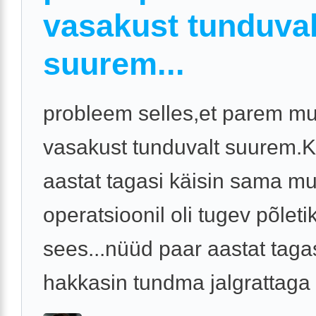
vasakust tunduval
suurem...
probleem selles,et parem m
vasakust tunduvalt suurem.K
aastat tagasi käisin sama m
operatsioonil oli tugev põleti
sees...nüüd paar aastat taga
hakkasin tundma jalgrattaga s