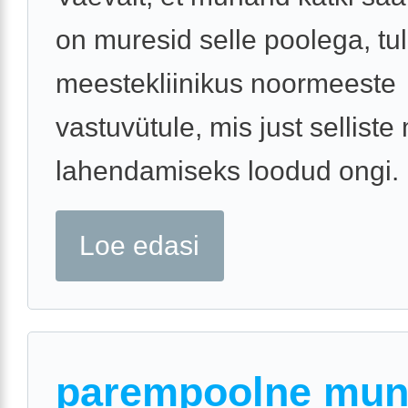
on muresid selle poolega, tu
meestekliinikus noormeeste
vastuvütule, mis just sellist
lahendamiseks loodud ongi.
Loe edasi
parempoolne mu