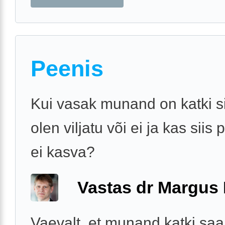
Peenis
Kui vasak munand on katki si
olen viljatu või ei ja kas siis
ei kasva?
Vastas dr Margus
Vaevalt, et munand katki saab