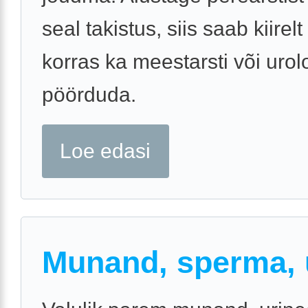
seal takistus, siis saab kiirelt
korras ka meestarsti või urol
pöörduda.
Loe edasi
Munand, sperma, 