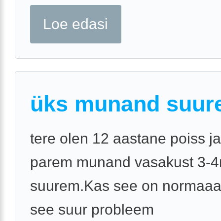
Loe edasi
üks munand suur
tere olen 12 aastane poiss j
parem munand vasakust 3-
suurem.Kas see on normaaal
see suur probleem