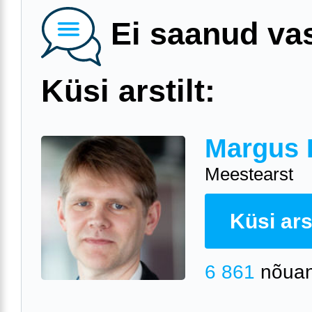
Ei saanud va
Küsi arstilt:
Margus 
Meestearst
Küsi arst
6 861
nõuan