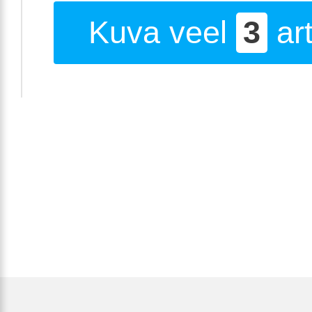
Kuva veel
3
art