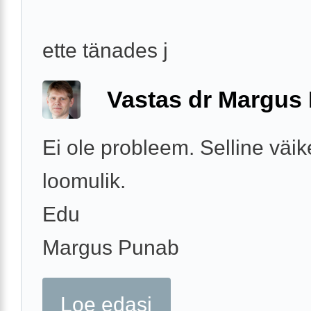
ette tänades j
Vastas dr Margus
Ei ole probleem. Selline väi
loomulik.
Edu
Margus Punab
Loe edasi