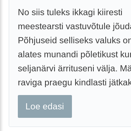
No siis tuleks ikkagi kiiresti
meestearsti vastuvõtule jõud
Põhjuseid selliseks valuks on
alates munandi põletikust ku
seljanärvi ärrituseni välja. M
raviga praegu kindlasti jätka
Loe edasi