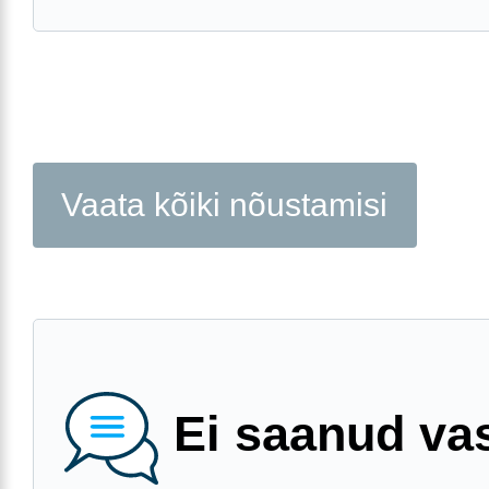
Vaata kõiki nõustamisi
Ei saanud va