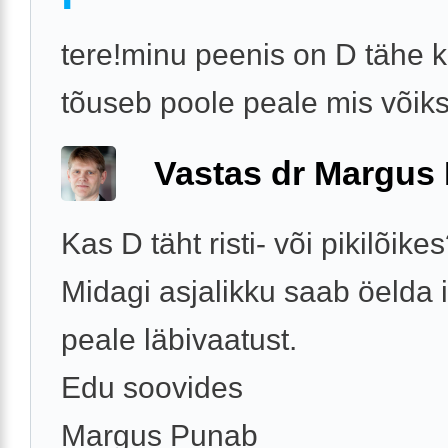
tere!minu peenis on D tähe k
tõuseb poole peale mis võiks
Vastas dr Margus
Kas D täht risti- või pikilõike
Midagi asjalikku saab öelda i
peale läbivaatust.
Edu soovides
Margus Punab