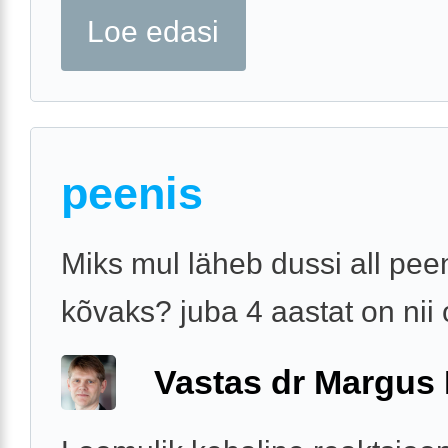
Loe edasi
peenis
Miks mul läheb dussi all pee
kõvaks? juba 4 aastat on nii
Vastas dr Margus