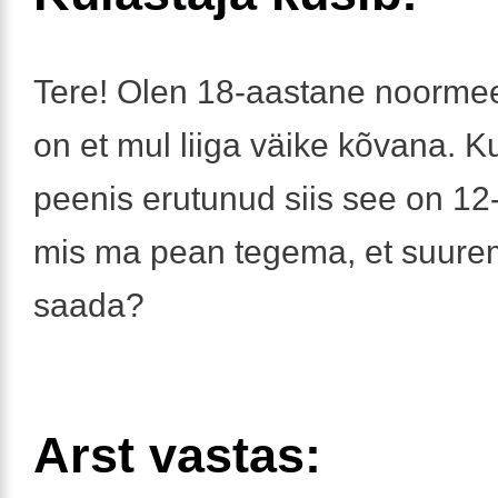
Tere! Olen 18-aastane noormee
on et mul liiga väike kõvana. K
peenis erutunud siis see on 1
mis ma pean tegema, et suur
saada?
Arst vastas: