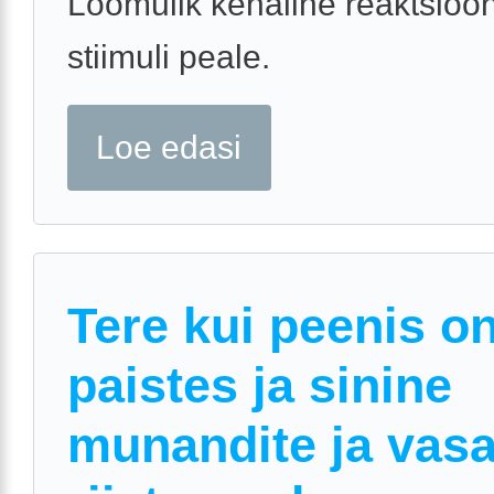
Loomulik kehaline reaktsioon
stiimuli peale.
Loe edasi
Tere kui peenis o
paistes ja sinine
munandite ja vas