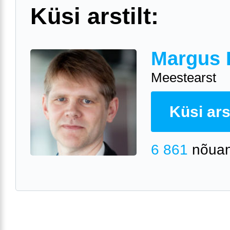
Küsi arstilt:
Margus 
Meestearst
Küsi arst
6 861
nõuan