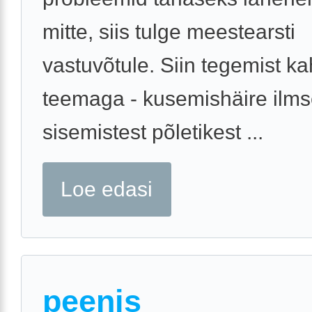
mitte, siis tulge meestearsti
vastuvõtule. Siin tegemist ka
teemaga - kusemishäire ilms
sisemistest põletikest ...
Loe edasi
peenis