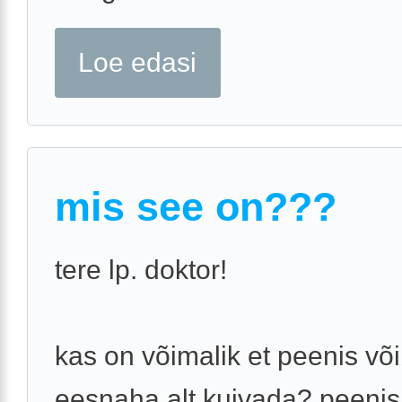
Loe edasi
mis see on???
tere lp. doktor!
kas on võimalik et peenis võ
eesnaha alt kuivada? peenis