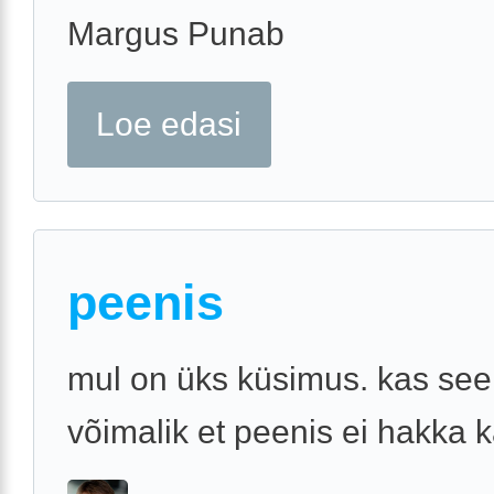
Margus Punab
Loe edasi
peenis
mul on üks küsimus. kas see
võimalik et peenis ei hakka