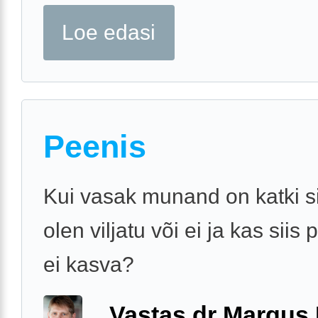
Loe edasi
Peenis
Kui vasak munand on katki si
olen viljatu või ei ja kas siis
ei kasva?
Vastas dr Margus