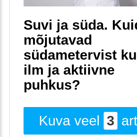
Suvi ja süda. Ku
mõjutavad
südametervist k
ilm ja aktiivne
puhkus?
Kuva veel
3
art