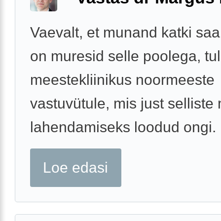
Vaevalt, et munand katki saab
on muresid selle poolega, tu
meestekliinikus noormeeste
vastuvütule, mis just sellist
lahendamiseks loodud ongi.
Loe edasi