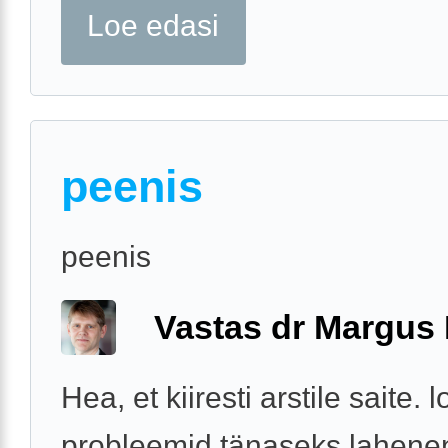
Loe edasi
peenis
peenis
Vastas dr Margus
Hea, et kiiresti arstile saite. 
probleemid tänaseks lahenen