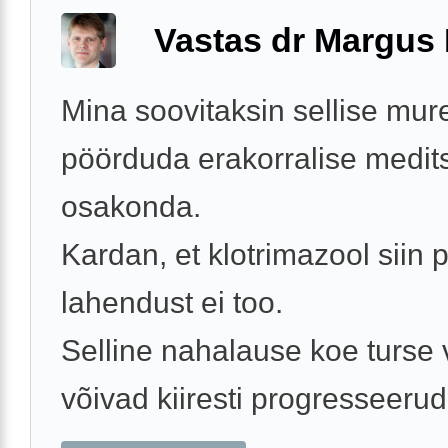
Vastas dr Margus
Mina soovitaksin sellise mur
pöörduda erakorralise medits
osakonda.
Kardan, et klotrimazool siin p
lahendust ei too.
Selline nahalause koe turse v
võivad kiiresti progresseeruda