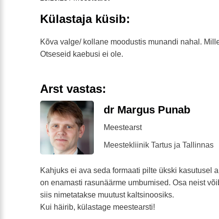
Külastaja küsib:
Kõva valge/ kollane moodustis munandi nahal. Mille
Otseseid kaebusi ei ole.
Arst vastas:
dr Margus Punab
Meestearst
Meestekliinik Tartus ja Tallinnas
Kahjuks ei ava seda formaati pilte ükski kasutusel a
on enamasti rasunäärme umbumised. Osa neist võib 
siis nimetatakse muutust kaltsinoosiks.
Kui häirib, külastage meestearsti!