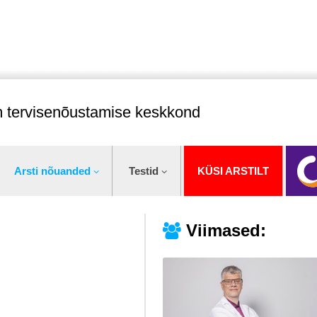
im tervisenõustamise keskkond
Arsti nõuanded
Testid
KÜSI ARSTILT
Viimased: