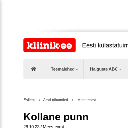
Eesti külastatu
Teemalehed
Haiguste ABC
Esileht
Arsti nõuanded
Meestearst
Kollane punn
28.10.23 / Meestearst