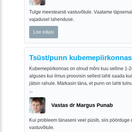
Tulge meestearsti vastuvõtule. Vaatame täpsemalt
vajadusel lahenduse.
Loe edasi
Tsüst/punn kubemepiirkonnas
Kubemepiirkonnas on olnud mõni kuu selline 1-
alguses kui ilmus proovisin sellest lahti saada ku
jätsin rahule. Märkasin täna, et punn on lahti tuln
...
Vastas dr Margus Punab
Kui probleem tänaseni veel püsib, siis pöörduge 
vastuvõtule.