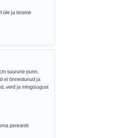
 üle ja leiame
2cm suurune punn,
id ei õnnestunud ja
ud, verd ja mingisugust
oma perearsti