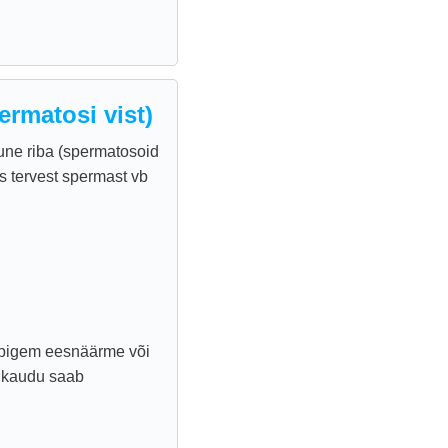
ermatosi vist)
une riba (spermatosoid
is tervest spermast vb
b pigem eesnäärme või
 kaudu saab