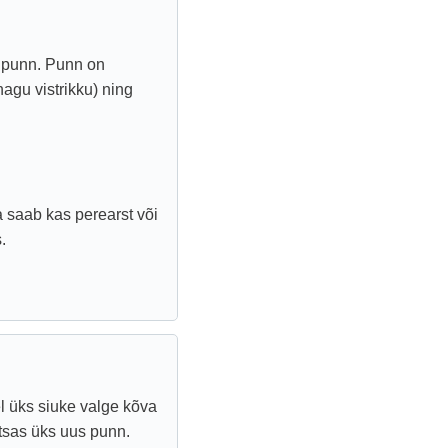
e punn. Punn on
agu vistrikku) ning
a saab kas perearst või
.
el üks siuke valge kõva
tsas üks uus punn.