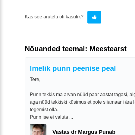
Kas see arutelu oli kasulik?
Nõuanded teemal: Meestearst
Imelik punn peenise peal
Tere,
Punn tekkis ma arvan nüüd paar aastat tagasi, alg
aga nüüd tekkiski küsimus et pole siiamaani ära l
tegemist olla.
Punn ise ei valuta ...
Vastas dr Margus Punab