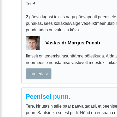
Tere!
2 päeva tagasi tekkis nagu päevapealt peenisel
punakas, sees kollakas/valge vedelik(meenutab n
puudutades on valus ja kõva.
Vastas dr Margus Punab
Ilmselt on tegemist rasunäärme põletikuga. Aidat
noormeeste nõustamise vastuvõtt meestekliinikus
Loe edasi
Peenisel punn.
Tere, kirjutasin teile paar päeva tagasi, et peenis
punn. Saatsin ka selest pildi. Nüüd on eesnaha o