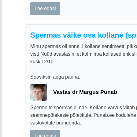
Loe edasi
Spermas väike osa kollane (sp
Minu spermas oli enne 1 kollane sentimeetri pikk
vist) Nüüd avastasin, et kolm riba kollased ehk si
kuskil 2/10
Sooviksin aega panna.
Vastas dr Margus Punab
Sperme te spermas ei näe. Kollane värvus viita
seemnepõiekeste põletikule. Punab.ee kodulehe
vastuvõtule broneerida.
Loe edasi