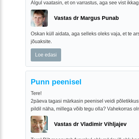
Algul vaatasin, et on varrastus, aga see vist ikkagi
Vastas dr Margus Punab
Oskan küll aidata, aga selleks oleks vaja, et te ar
jõuaksite.
Loe edasi
Punn peenisel
Tere!
2päeva tagasi märkasin peenisel veidi põletikkus
pildil näha, millega võib tegu olla? Vahekorras o
Vastas dr Vladimir Vihljajev