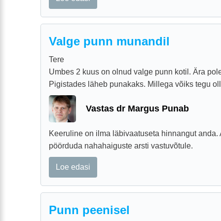
Valge punn munandil
Tere
Umbes 2 kuus on olnud valge punn kotil. Ära pole 
Pigistades läheb punakaks. Millega võiks tegu ol
Vastas dr Margus Punab
Keeruline on ilma läbivaatuseta hinnangut anda. 
pöörduda nahahaiguste arsti vastuvõtule.
Loe edasi
Punn peenisel