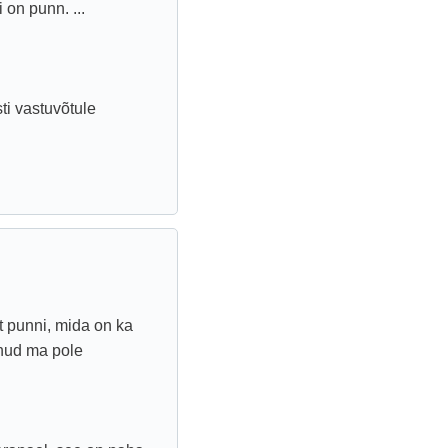
 on punn. ...
sti vastuvõtule
t punni, mida on ka
lnud ma pole