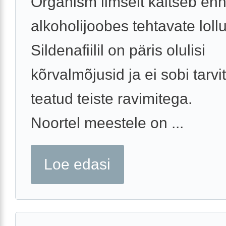
Organism ilmselt kaitseb enn
alkoholijoobes tehtavate lollu
Sildenafiilil on päris olulisi
kõrvalmõjusid ja ei sobi tarv
teatud teiste ravimitega.
Noortel meestele on ...
Loe edasi