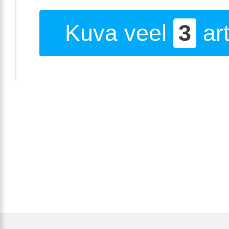
Kuva veel
3
art