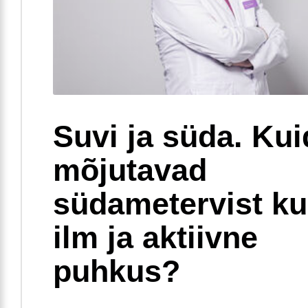
Suvi ja süda. Ku
mõjutavad
südametervist k
ilm ja aktiivne
puhkus?