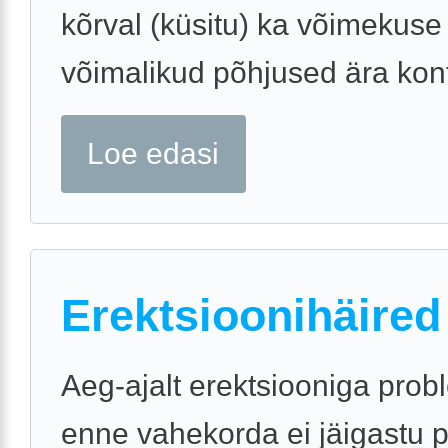
kõrval (küsitu) ka võimekuse
võimalikud põhjused ära kont
Loe edasi
Erektsioonihäired
Aeg-ajalt erektsiooniga prob
enne vahekorda ei jäigastu pi