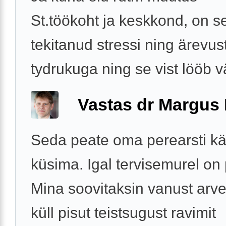
St.töökoht ja keskkond, on s
tekitanud stressi ning ärevus
tydrukuga ning se vist lööb väl
Vastas dr Margus
Seda peate oma perearsti kä
küsima. Igal tervisemurel on
Mina soovitaksin vanust arv
küll pisut teistsugust ravimit