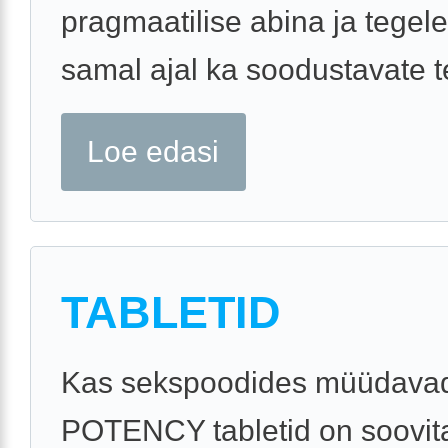
pragmaatilise abina ja tegel
samal ajal ka soodustavate te
Loe edasi
TABLETID
Kas sekspoodides müüdava
POTENCY tabletid on soovit