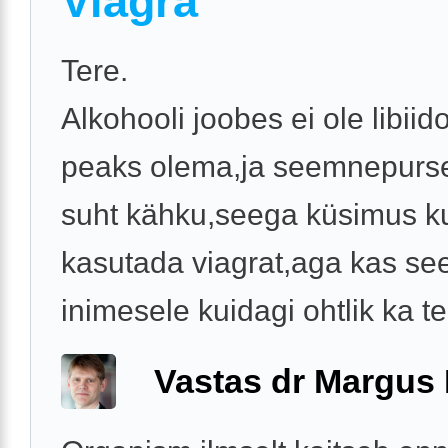
Viagra
Tere.
Alkohooli joobes ei ole libiid
peaks olema,ja seemnepurse
suht kähku,seega küsimus k
kasutada viagrat,aga kas se
inimesele kuidagi ohtlik ka t
Vastas dr Margus