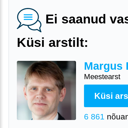
Ei saanud va
Küsi arstilt:
Margus 
Meestearst
Küsi arst
6 861
nõuan