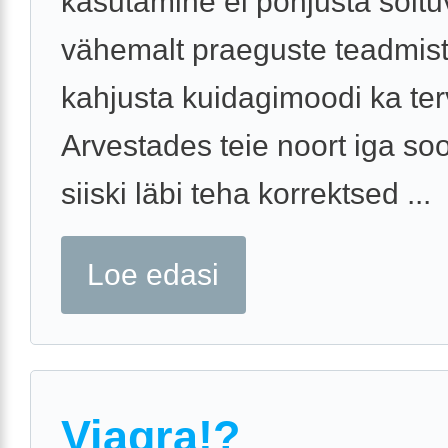
kasutamine ei põhjusta sõltu
vähemalt praeguste teadmiste
kahjusta kuidagimoodi ka terv
Arvestades teie noort iga so
siiski läbi teha korrektsed ...
Loe edasi
Viagra!?