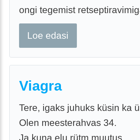
ongi tegemist retseptiravimig
Loe edasi
Viagra
Tere, igaks juhuks küsin ka ü
Olen meesterahvas 34.
Ja kuna elu rütm muutus