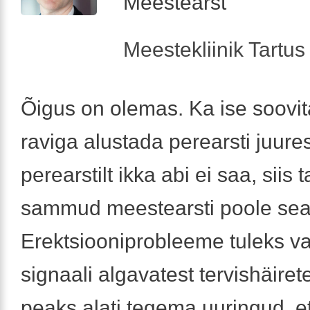
Meestearst
Meestekliinik Tartus 
Õigus on olemas. Ka ise soovi
raviga alustada perearsti juures
perearstilt ikka abi ei saa, siis 
sammud meestearsti poole sea
Erektsiooniprobleeme tuleks va
signaali algavatest tervishäire
peaks alati tegema uuringud, et