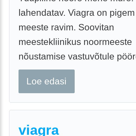
lahendatav. Viagra on pigem
meeste ravim. Soovitan
meestekliinikus noormeeste
nõustamise vastuvõtule pöö
Loe edasi
viagra