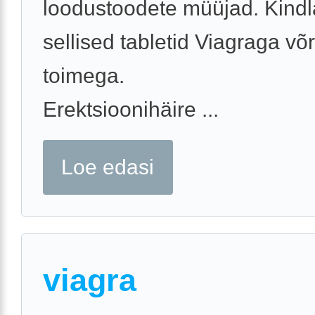
loodustoodete müüjad. Kindla
sellised tabletid Viagraga võ
toimega.
Erektsioonihäire ...
Loe edasi
viagra