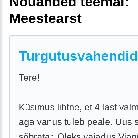
Nõuanded teemal:
Meestearst
Turgutusvahendid
Tere!
Küsimus lihtne, et 4 last val
aga vanus tuleb peale. Uus s
sõbratar. Oleks vajadus Viag