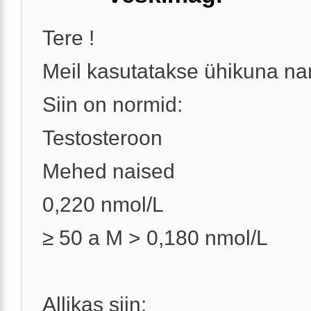
Tere !
Meil kasutatakse ühikuna n
Siin on normid:
Testosteroon
Mehed naised
0,220 nmol/L
≥ 50 a M > 0,180 nmol/L
Allikas siin: