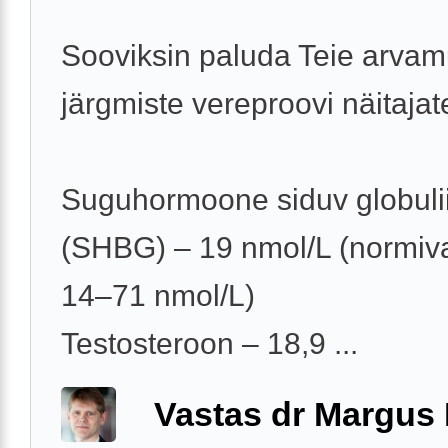
Sooviksin paluda Teie arvam
järgmiste vereproovi näitajat
Suguhormoone siduv globuli
(SHBG) – 19 nmol/L (normi
14–71 nmol/L)
Testosteroon – 18,9 ...
Vastas dr Margus