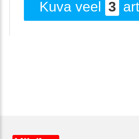
Kuva veel
3
art