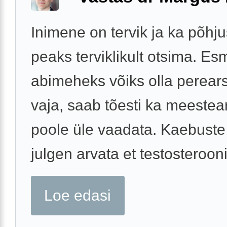
Inimene on tervik ja ka põhj
peaks terviklikult otsima. E
abimeheks võiks olla perears
vaja, saab tõesti ka meestea
poole üle vaadata. Kaebuste
julgen arvata et testosterooni 
Loe edasi