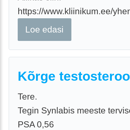
https://www.kliinikum.ee/yhe
Loe edasi
Kõrge testostero
Tere.
Tegin Synlabis meeste tervise
PSA 0,56