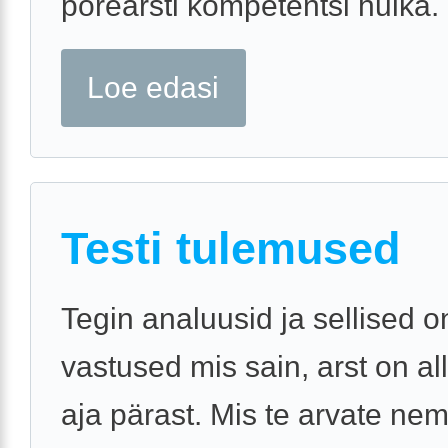
porearsti kompetentsi hulka.
Loe edasi
Testi tulemused
Tegin analuusid ja sellised o
vastused mis sain, arst on al
aja pärast. Mis te arvate ne