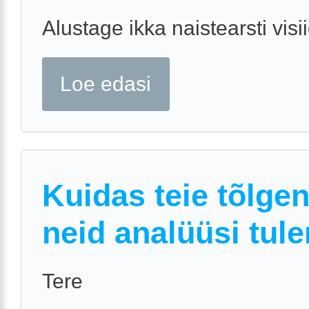
Alustage ikka naistearsti visii
Loe edasi
Kuidas teie tõlge
neid analüüsi tul
Tere