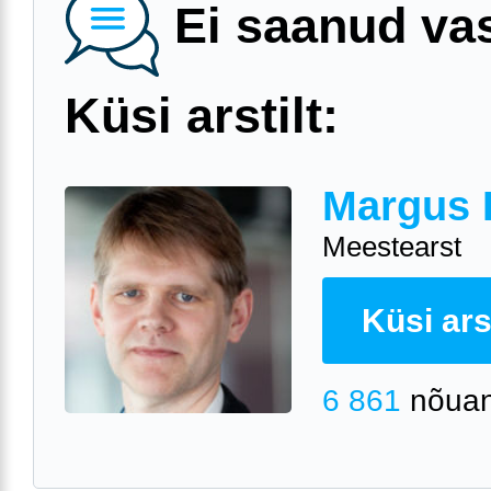
Ei saanud va
Küsi arstilt:
Margus 
Meestearst
Küsi arst
6 861
nõuan