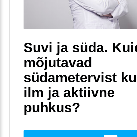
Suvi ja süda. Ku
mõjutavad
südametervist k
ilm ja aktiivne
puhkus?