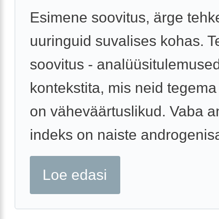
Esimene soovitus, ärge tehke
uuringuid suvalises kohas. T
soovitus - analüüsitulemused
kontekstita, mis neid tegema
on väheväärtuslikud. Vaba a
indeks on naiste androgenisat
Loe edasi