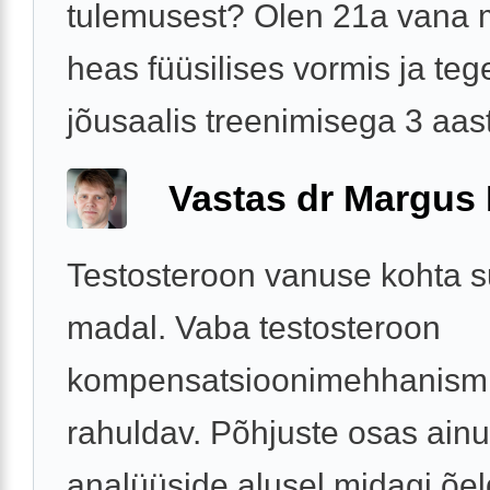
tulemusest? Olen 21a vana
heas füüsilises vormis ja te
jõusaalis treenimisega 3 aasta
Vastas dr Margus
Testosteroon vanuse kohta su
madal. Vaba testosteroon
kompensatsioonimehhanism
rahuldav. Põhjuste osas ainu
analüüside alusel midagi õel