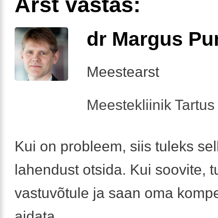
Arst vastas:
dr Margus Pu
Meestearst
Meestekliinik Tartus 
Kui on probleem, siis tuleks sel
lahendust otsida. Kui soovite, t
vastuvõtule ja saan oma kompet
aidata.