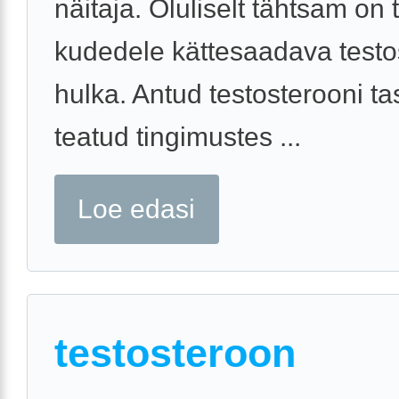
näitaja. Oluliselt tähtsam on
kudedele kättesaadava testo
hulka. Antud testosterooni ta
teatud tingimustes ...
Loe edasi
testosteroon