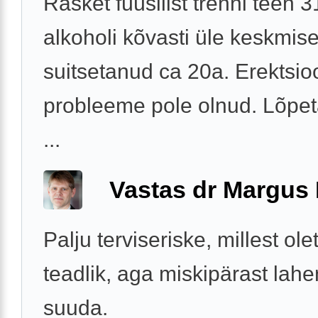
Rasket füüsilist trenni teen 3
alkoholi kõvasti üle keskmise
suitsetanud ca 20a. Erektsio
probleeme pole olnud. Lõpe
...
Vastas dr Margus
Palju terviseriske, millest ole
teadlik, aga miskipärast lah
suuda.