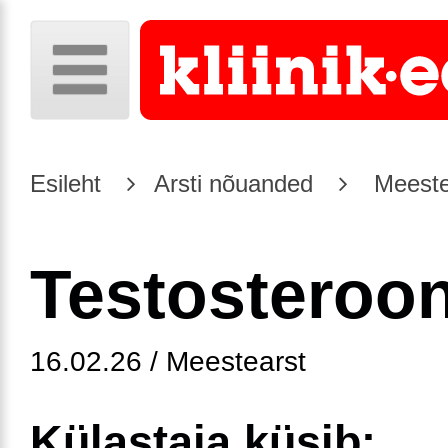
Esileht
Arsti nõuanded
Meeste
Testosteroo
16.02.26 / Meestearst
Külastaja küsib: