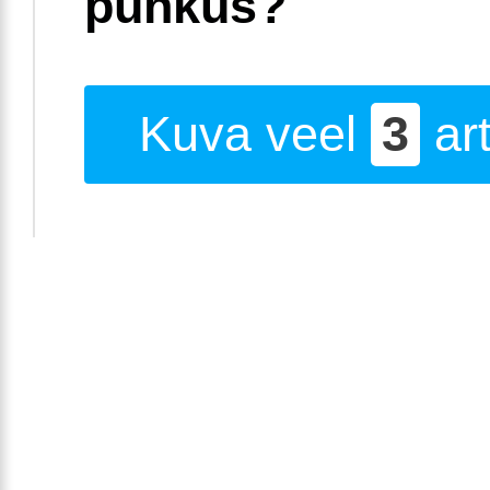
puhkus?
Kuva veel
3
art