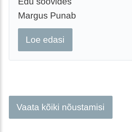
Edu soovides
Margus Punab
Loe edasi
Vaata kõiki nõustamisi