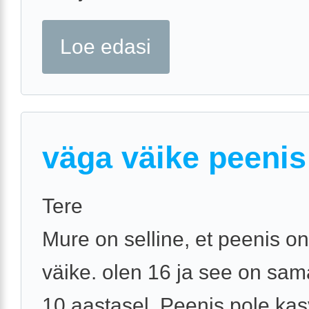
Loe edasi
väga väike peenis
Tere
Mure on selline, et peenis o
väike. olen 16 ja see on sam
10 aastasel. Peenis pole ka