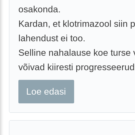
osakonda.
Kardan, et klotrimazool siin p
lahendust ei too.
Selline nahalause koe turse v
võivad kiiresti progresseeruda
Loe edasi