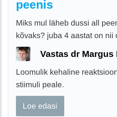
peenis
Miks mul läheb dussi all pee
kõvaks? juba 4 aastat on nii
Vastas dr Margus
Loomulik kehaline reaktsioon
stiimuli peale.
Loe edasi