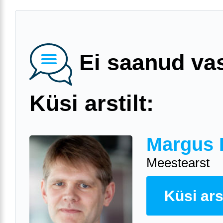
Ei saanud va
Küsi arstilt:
Margus 
Meestearst
Küsi arst