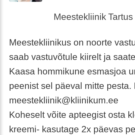
Meestekliinik Tartus 
Meestekliinikus on noorte vast
saab vastuvõtule kiirelt ja saate
Kaasa hommikune esmasjoa uri
peenist sel päeval mitte pesta.
meestekliinik@kliinikum.ee
Koheselt võite apteegist osta k
kreemi- kasutage 2x päevas p