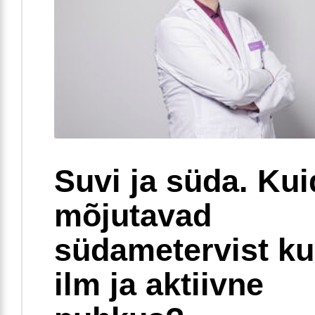
Suvi ja süda. Ku
mõjutavad
südametervist k
ilm ja aktiivne