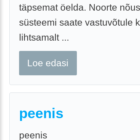
täpsemat öelda. Noorte nõu
süsteemi saate vastuvõtule 
lihtsamalt ...
Loe edasi
peenis
peenis