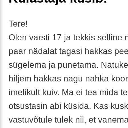
Tere!
Olen varsti 17 ja tekkis selline 
paar nädalat tagasi hakkas peen
sügelema ja punetama. Natuk
hiljem hakkas nagu nahka koo
imelikult kuiv. Ma ei tea mida t
otsustasin abi küsida. Kas kusk
vastuvõtule tulek nii, et vanem