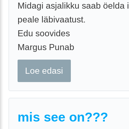
Midagi asjalikku saab öelda i
peale läbivaatust.
Edu soovides
Margus Punab
Loe edasi
mis see on???