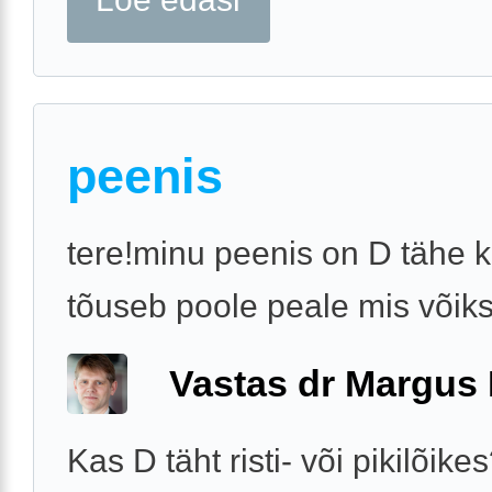
peenis
tere!minu peenis on D tähe k
tõuseb poole peale mis võiks
Vastas dr Margus
Kas D täht risti- või pikilõike