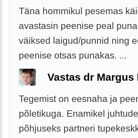
Täna hommikul pesemas käi
avastasin peenise peal pun
väiksed laigud/punnid ning 
peenise otsas punakas. ...
Vastas dr Margus
Tegemist on eesnaha ja pee
põletikuga. Enamikel juhtude
põhjuseks partneri tupekes