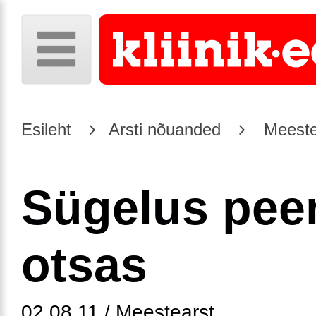
Esileht
Arsti nõuanded
Meeste
Sügelus pee
otsas
02.08.11 / Meestearst