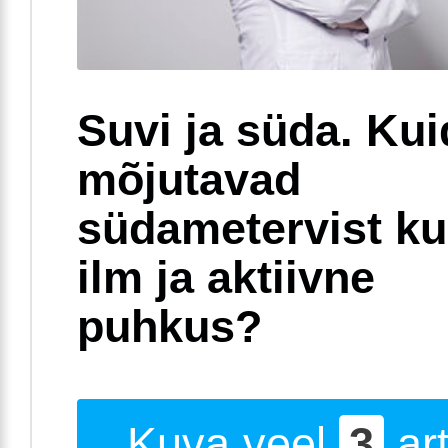
Suvi ja süda. Ku
mõjutavad
südametervist k
ilm ja aktiivne
puhkus?
Kuva veel
3
art