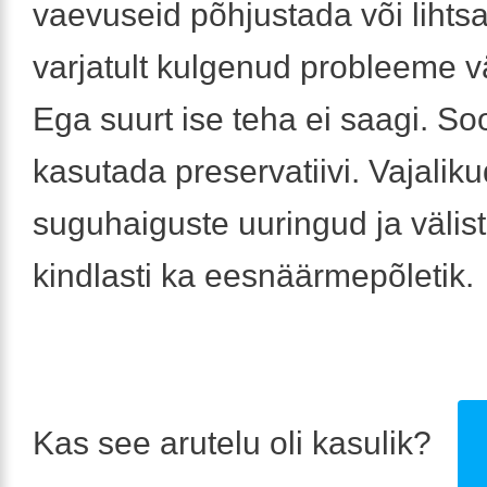
vaevuseid põhjustada või lihts
varjatult kulgenud probleeme vä
Ega suurt ise teha ei saagi. So
kasutada preservatiivi. Vajaliku
suguhaiguste uuringud ja välis
kindlasti ka eesnäärmepõletik.
Kas see arutelu oli kasulik?