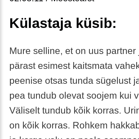
Külastaja küsib:
Mure selline, et on uus partner
pärast esimest kaitsmata vahe
peenise otsas tunda sügelust j
pea tundub olevat soojem kui 
Väliselt tundub kõik korras. Uri
on kõik korras. Rohkem hakka