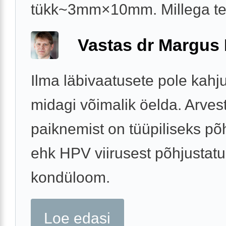
tükk~3mm×10mm. Millega t
Vastas dr Margus
Ilma läbivaatusete pole kahj
midagi võimalik öelda. Arves
paiknemist on tüüpiliseks põ
ehk HPV viirusest põhjustat
kondüloom.
Loe edasi