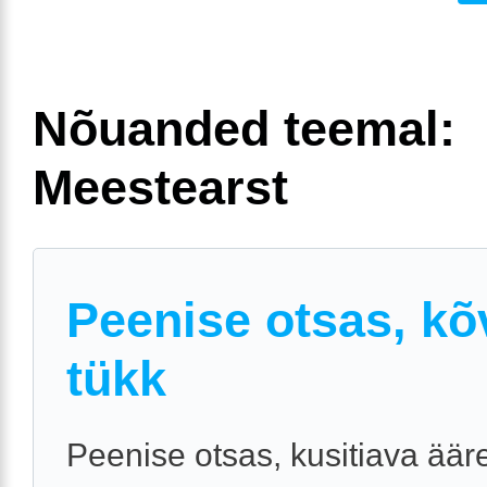
Nõuanded teemal:
Meestearst
Peenise otsas, kõ
tükk
Peenise otsas, kusitiava äär