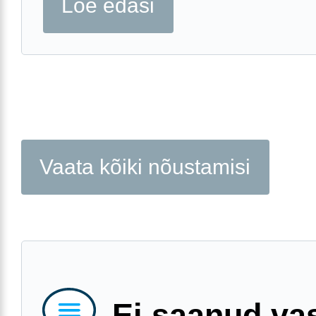
Loe edasi
Vaata kõiki nõustamisi
Ei saanud va