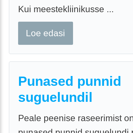
Kui meestekliinikusse ...
Loe edasi
Punased punnid
suguelundil
Peale peenise raseerimist o
punased punnid suguelundi p