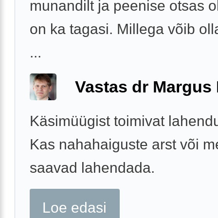
munandilt ja peenise otsas ol
on ka tagasi. Millega võib oll
...
Vastas dr Margus
Käsimüügist toimivat lahendu
Kas nahahaiguste arst või m
saavad lahendada.
Loe edasi