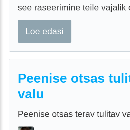
see raseerimine teile vajalik 
Loe edasi
Peenise otsas tuli
valu
Peenise otsas terav tulitav v