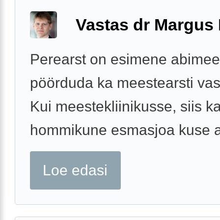
Vastas dr Margus
Perearst on esimene abimees
pöörduda ka meestearsti vas
Kui meestekliinikusse, siis k
hommikune esmasjoa kuse a
Loe edasi