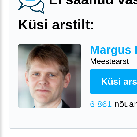
Küsi arstilt:
Margus 
Meestearst
Küsi arst
6 861
nõuan