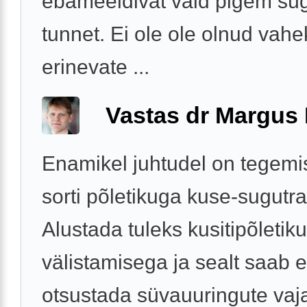
ebameeldivat vaid pigem sü
tunnet. Ei ole ole olnud vahe
erinevate ...
Vastas dr Margus
Enamikel juhtudel on tegemis
sorti põletikuga kuse-sugutra
Alustada tuleks kusitipõletiku
välistamisega ja sealt saab 
otsustada süvauuringute vaj