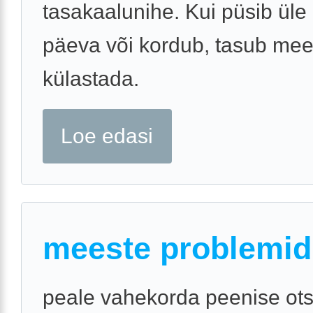
tasakaalunihe. Kui püsib üle
päeva või kordub, tasub mee
külastada.
Loe edasi
meeste problemid
peale vahekorda peenise ots