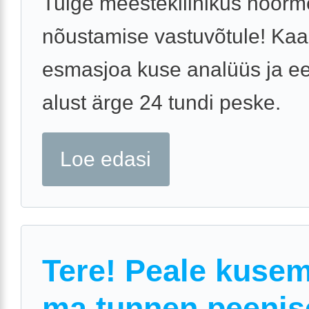
Tulge meestekliinikus noorm
nõustamise vastuvõtule! Ka
esmasjoa kuse analüüs ja e
alust ärge 24 tundi peske.
Loe edasi
Tere! Peale kusem
ma tunnen peenis