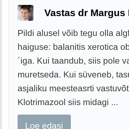
Vastas dr Margus
Pildi alusel võib tegu olla alg
haiguse: balanitis xerotica ob
´iga. Kui taandub, siis pole v
muretseda. Kui süveneb, tas
asjaliku meesteasrti vastuvõtu
Klotrimazool siis midagi ...
Loe edasi