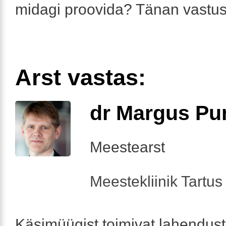
midagi proovida? Tänan vastuse
Arst vastas:
dr Margus Pu
Meestearst
Meestekliinik Tartus 
Käsimüügist toimivat lahendust