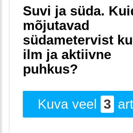
Suvi ja süda. Ku
mõjutavad
südametervist k
ilm ja aktiivne
puhkus?
Kuva veel
3
art