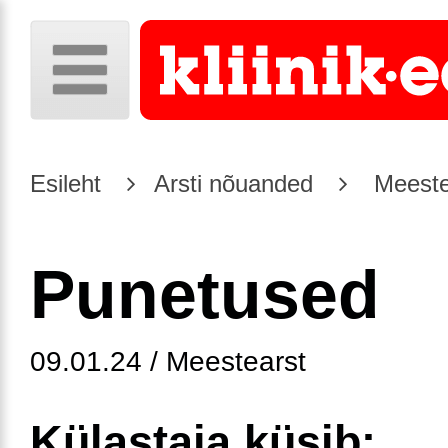
Esileht
Arsti nõuanded
Meeste
Punetused
09.01.24 / Meestearst
Külastaja küsib: