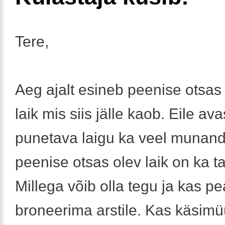
Tere,
Aeg ajalt esineb peenise otsas
laik mis siis jälle kaob. Eile av
punetava laigu ka veel munandi
peenise otsas olev laik on ka t
Millega võib olla tegu ja kas pea
broneerima arstile. Kas käsimü