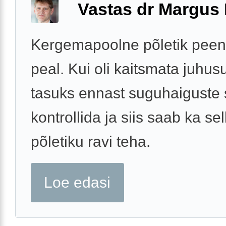
Vastas dr Margus
Kergemapoolne põletik peen
peal. Kui oli kaitsmata juhusu
tasuks ennast suguhaiguste 
kontrollida ja siis saab ka sel
põletiku ravi teha.
Loe edasi