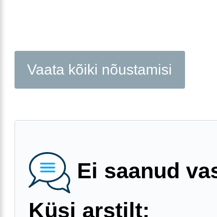
Vaata kõiki nõustamisi
Ei saanud va
Küsi arstilt: