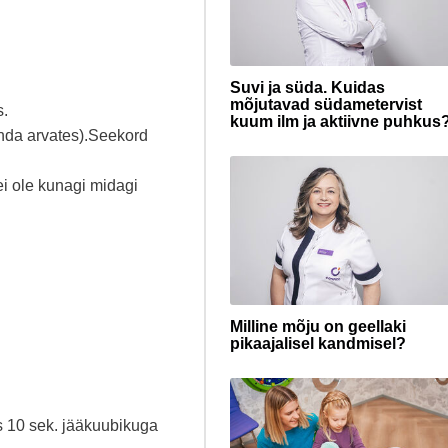
Suvi ja süda. Kuidas
mõjutavad südametervist
s.
kuum ilm ja aktiivne puhkus
enda arvates).Seekord
ei ole kunagi midagi
Milline mõju on geellaki
pikaajalisel kandmisel?
is 10 sek. jääkuubikuga