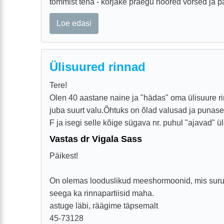
tõmmist teha - korjake praegu noored võrsed ja pa
Loe edasi
Ülisuured rinnad
Tere!
Olen 40 aastane naine ja "hädas" oma ülisuure ri
juba suurt valu.Õhtuks on õlad valusad ja punas
F ja isegi selle kõige sügava nr. puhul "ajavad" üle
Vastas dr Vigala Sass
Päikest!
On olemas looduslikud meeshormoonid, mis suruv
seega ka rinnapartiisid maha.
astuge läbi, räägime täpsemalt
45-73128