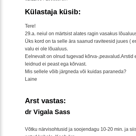
Külastaja küsib:
Tere!
29.a. neiul on märtsist alates ragin vasakus lõualuu
Üks kord on ta selle ära saanud raviteesid juues ( 
valu ei ole lõualuus.
Eelnevalt on olnud tugevad kõrva-,peavalud.Arstid 
leidnud ei peast ega kõrvast.
Mis sellele võib järgneda või kuidas paraneda?
Laine
Arst vastas:
dr Vigala Sass
Võtku närvisohtusid ja soojendagu 10-20 min. ja si