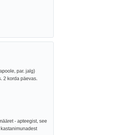
apoole, par. jalg)
. 2 korda päevas.
ääret - apteegist, see
se kastanimunadest