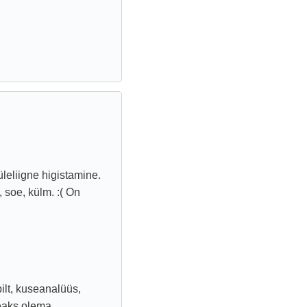
üleliigne higistamine.
, soe, külm. :( On
ilt, kuseanalüüs,
eaks olema