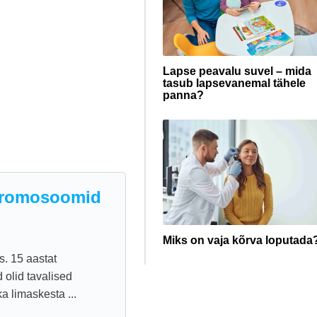
Lapse peavalu suvel – mida
tasub lapsevanemal tähele
panna?
 kromosoomid
Miks on vaja kõrva loputada
s. 15 aastat
 olid tavalised
 limaskesta ...