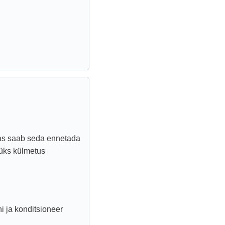
Kas saab seda ennetada
 üks külmetus
i ja konditsioneer