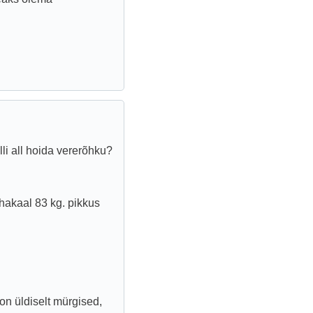
li all hoida vererõhku?
hakaal 83 kg. pikkus
n üldiselt mürgised,