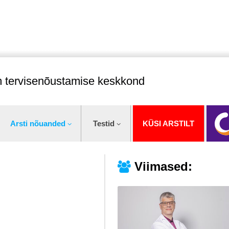
im tervisenõustamise keskkond
Arsti nõuanded
Testid
KÜSI ARSTILT
Viimased: