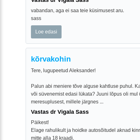
vabandan, aga ei saa teie küsimusest aru.
sass
Loe edasi
kõrvakohin
Tere, lugupeetud Aleksander!
Palun abi meniere tõve alguse kahtluse puhul. 
või süvenemist edasi lükata? Juuni lõpus oli mul
meresuplusest, millele järgnes ...
Vastas dr Vigala Sass
Päikest!
Elage rahulikult ja hoidke autosõitudel aknad kinn
mitte alla 18 kraadi.