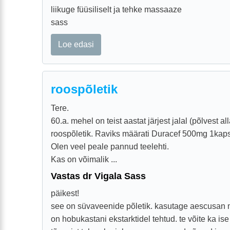
liikuge füüsiliselt ja tehke massaaze
sass
Loe edasi
roospõletik
Tere.
60.a. mehel on teist aastat järjest jalal (põlvest all
roospõletik. Raviks määrati Duracef 500mg 1kaps
Olen veel peale pannud teelehti.
Kas on võimalik ...
Vastas dr Vigala Sass
päikest!
see on süvaveenide põletik. kasutage aescusan m
on hobukastani ekstarktidel tehtud. te võite ka i