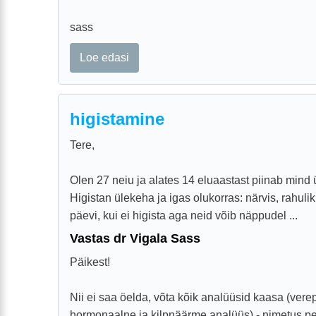
sass
Loe edasi
higistamine
Tere,
Olen 27 neiu ja alates 14 eluaastast piinab mind 
Higistan ülekeha ja igas olukorras: närvis, rahulik
päevi, kui ei higista aga neid võib näppudel ...
Vastas dr Vigala Sass
Päikest!
Nii ei saa öelda, võta kõik analüüsid kaasa (verep
hormonaalne ja kilpnäärme analüüs) - nimetus p