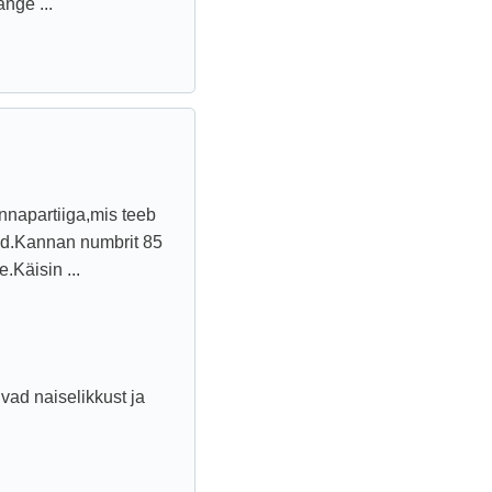
nge ...
nnapartiiga,mis teeb
ed.Kannan numbrit 85
.Käisin ...
ad naiselikkust ja