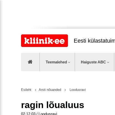
Eesti külastatu
Teemalehed
Haiguste ABC
Esileht
Arsti nõuanded
Loodusravi
ragin lõualuus
02.12.03 / Loodusravi