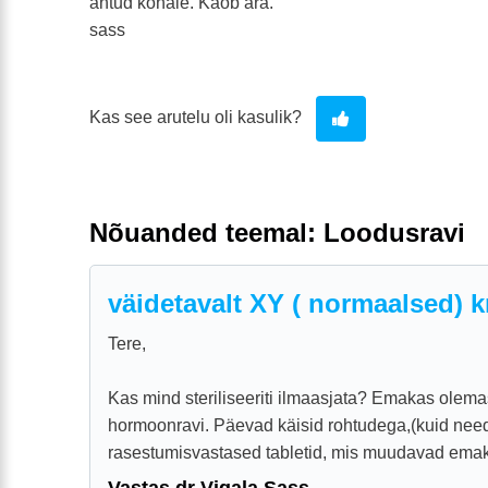
antud kohale. Kaob ära.
sass
Kas see arutelu oli kasulik?
Nõuanded teemal: Loodusravi
väidetavalt XY ( normaalsed)
Tere,
Kas mind steriliseeriti ilmaasjata? Emakas olema
hormoonravi. Päevad käisid rohtudega,(kuid need
rasestumisvastased tabletid, mis muudavad emaka
Vastas dr Vigala Sass