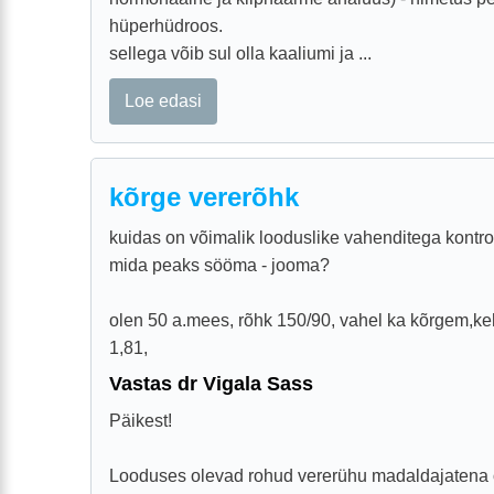
hüperhüdroos.
sellega võib sul olla kaaliumi ja ...
Loe edasi
kõrge vererõhk
kuidas on võimalik looduslike vahenditega kontrol
mida peaks sööma - jooma?
olen 50 a.mees, rõhk 150/90, vahel ka kõrgem,ke
1,81,
Vastas dr Vigala Sass
Päikest!
Looduses olevad rohud vererühu madaldajatena o