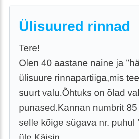
Ülisuured rinnad
Tere!
Olen 40 aastane naine ja "
ülisuure rinnapartiiga,mis te
suurt valu.Õhtuks on õlad va
punased.Kannan numbrit 85 F
selle kõige sügava nr. puhul
üle.Käisin ...