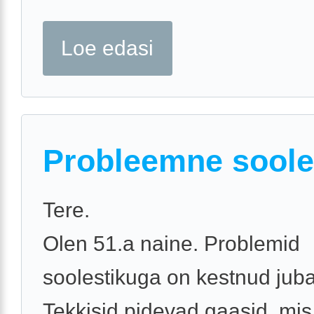
Loe edasi
Probleemne soole
Tere.
Olen 51.a naine. Problemid
soolestikuga on kestnud juba
Tekkisid pidevad gaasid, mis 