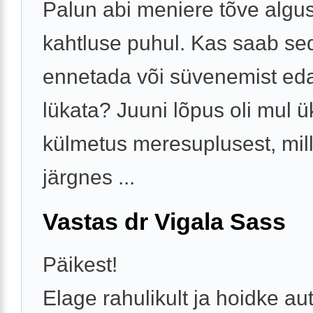
Palun abi meniere tõve algu
kahtluse puhul. Kas saab se
ennetada või süvenemist ed
lükata? Juuni lõpus oli mul ü
külmetus meresuplusest, mil
järgnes ...
Vastas dr Vigala Sass
Päikest!
Elage rahulikult ja hoidke au