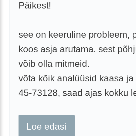
Päikest!
see on keeruline probleem,
koos asja arutama. sest põh
võib olla mitmeid.
võta kõik analüüsid kaasa ja 
45-73128, saad ajas kokku l
Loe edasi