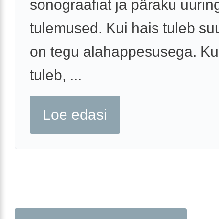
sonograafiat ja päraku uurin
tulemused. Kui hais tuleb suu
on tegu alahappesusega. Kui
tuleb, ...
Loe edasi