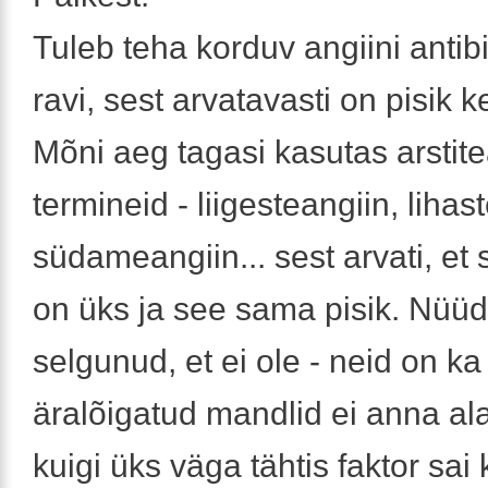
Tuleb teha korduv angiini antibi
ravi, sest arvatavasti on pisik ke
Mõni aeg tagasi kasutas arstit
termineid - liigesteangiin, lihas
südameangiin... sest arvati, et s
on üks ja see sama pisik. Nüü
selgunud, et ei ole - neid on ka
äralõigatud mandlid ei anna ala
kuigi üks väga tähtis faktor sai