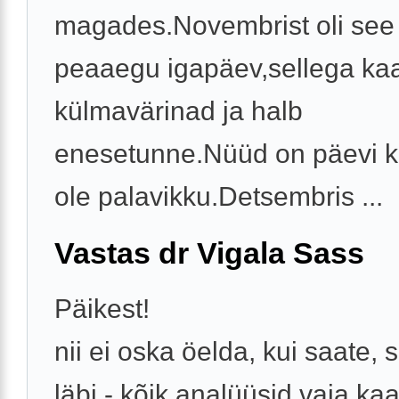
magades.Novembrist oli see 
peaaegu igapäev,sellega ka
külmavärinad ja halb
enesetunne.Nüüd on päevi ku
ole palavikku.Detsembris ...
Vastas dr Vigala Sass
Päikest!
nii ei oska öelda, kui saate, s
läbi - kõik analüüsid vaja kaa