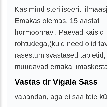
Kas mind steriliseeriti ilmaas
Emakas olemas. 15 aastat
hormoonravi. Päevad käisid
rohtudega,(kuid need olid ta
rasestumisvastased tabletid,
muudavad emaka limaskesta 
Vastas dr Vigala Sass
vabandan, aga ei saa teie k