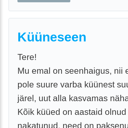
Küüneseen
Tere!
Mu emal on seenhaigus, nii e
pole suure varba küünest su
järel, uut alla kasvamas näha
Kõik küüed on aastaid olnud
nakatunud, need on paksenu