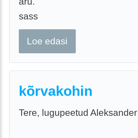
aru.
sass
Loe edasi
kõrvakohin
Tere, lugupeetud Aleksander