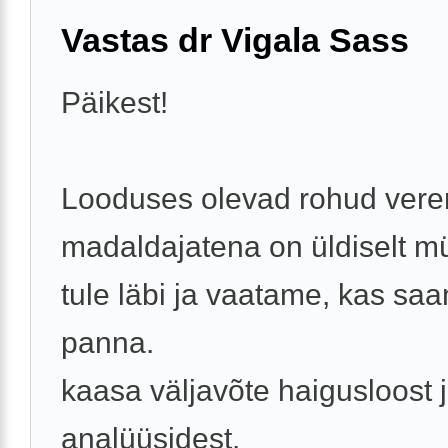
Vastas dr Vigala Sass
Päikest!
Looduses olevad rohud vere
madaldajatena on üldiselt m
tule läbi ja vaatame, kas sa
panna.
kaasa väljavõte haigusloost 
analüüsidest.