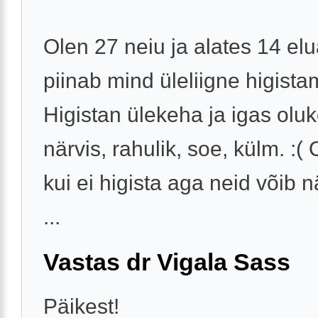
Olen 27 neiu ja alates 14 el
piinab mind üleliigne higista
Higistan ülekeha ja igas oluk
närvis, rahulik, soe, külm. :(
kui ei higista aga neid võib 
...
Vastas dr Vigala Sass
Päikest!