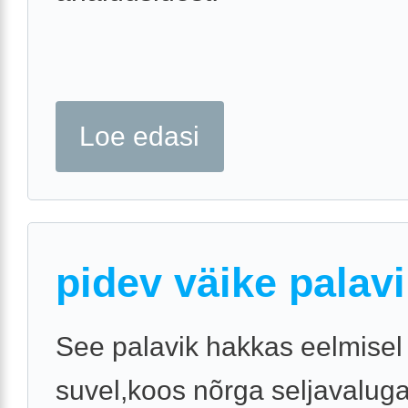
Loe edasi
pidev väike palav
See palavik hakkas eelmisel
suvel,koos nõrga seljavaluga,e