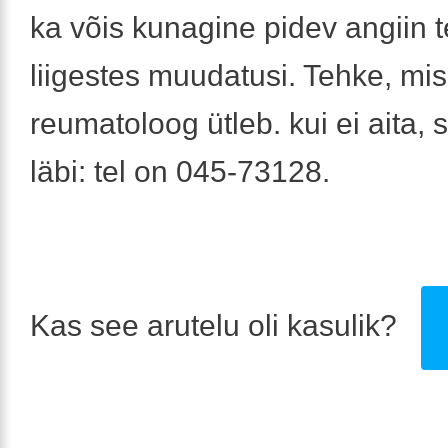
ka võis kunagine pidev angiin t
liigestes muudatusi. Tehke, mis 
reumatoloog ütleb. kui ei aita, 
läbi: tel on 045-73128.
Kas see arutelu oli kasulik?