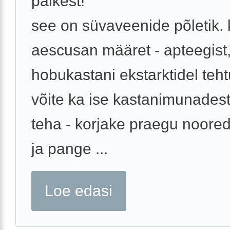
päikest!
see on süvaveenide põletik.
aescusan määret - apteegist
hobukastani ekstarktidel teht
võite ka ise kastanimunades
teha - korjake praegu noore
ja pange ...
Loe edasi