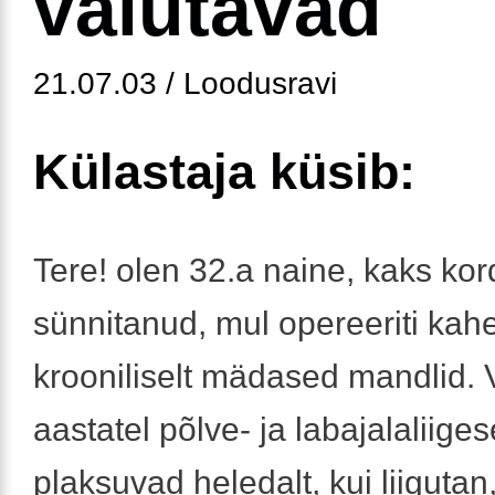
valutavad
21.07.03 / Loodusravi
Külastaja küsib:
Tere! olen 32.a naine, kaks ko
sünnitanud, mul opereeriti kah
krooniliselt mädased mandlid. 
aastatel põlve- ja labajalaliige
plaksuvad heledalt, kui liigutan