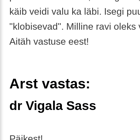
käib veidi valu ka läbi. Isegi p
"klobisevad". Milline ravi oleks
Aitäh vastuse eest!
Arst vastas:
dr Vigala Sass
Päikest!