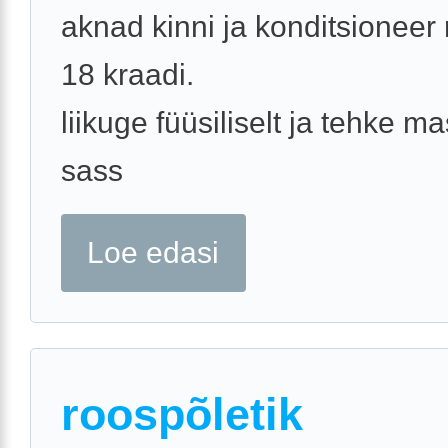
aknad kinni ja konditsioneer 
18 kraadi.
liikuge füüsiliselt ja tehke 
sass
Loe edasi
roospõletik