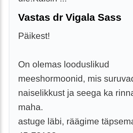
Vastas dr Vigala Sass
Päikest!
On olemas looduslikud
meeshormoonid, mis suruva
naiselikkust ja seega ka rinna
maha.
astuge läbi, räägime täpsema