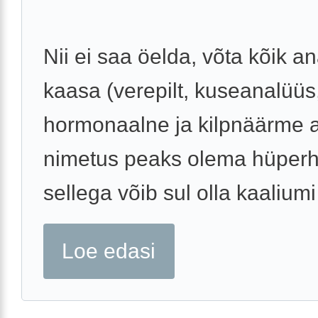
Nii ei saa öelda, võta kõik a
kaasa (verepilt, kuseanalüüs
hormonaalne ja kilpnäärme a
nimetus peaks olema hüperh
sellega võib sul olla kaaliumi 
Loe edasi