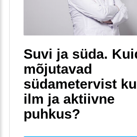
Suvi ja süda. Ku
mõjutavad
südametervist k
ilm ja aktiivne
puhkus?