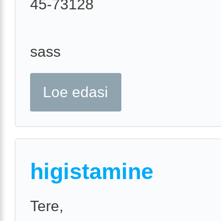
45-73128
sass
Loe edasi
higistamine
Tere,