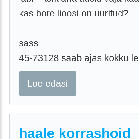
kas borellioosi on uuritud?
sass
45-73128 saab ajas kokku l
Loe edasi
haale korrashoid