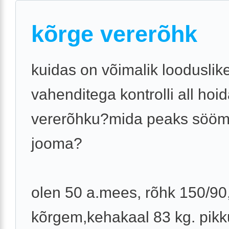
kõrge vererõhk
kuidas on võimalik looduslik
vahenditega kontrolli all hoi
vererõhku?mida peaks sööm
jooma?
olen 50 a.mees, rõhk 150/90
kõrgem,kehakaal 83 kg. pikk