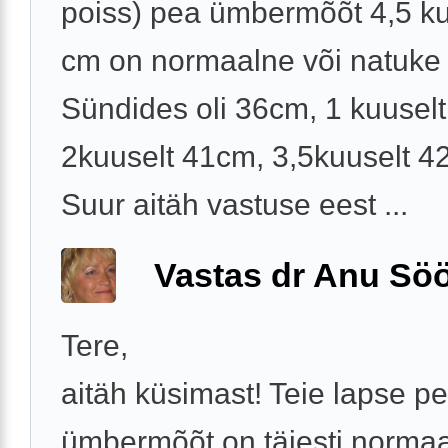
poiss) pea ümbermõõt 4,5 ku
cm on normaalne või natuke 
Sündides oli 36cm, 1 kuusel
2kuuselt 41cm, 3,5kuuselt 4
Suur aitäh vastuse eest ...
Vastas dr Anu Söö
Tere,
aitäh küsimast! Teie lapse p
ümbermõõt on täiesti norma