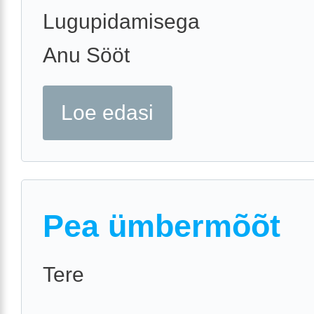
Lugupidamisega
Anu Sööt
Loe edasi
Pea ümbermõõt
Tere