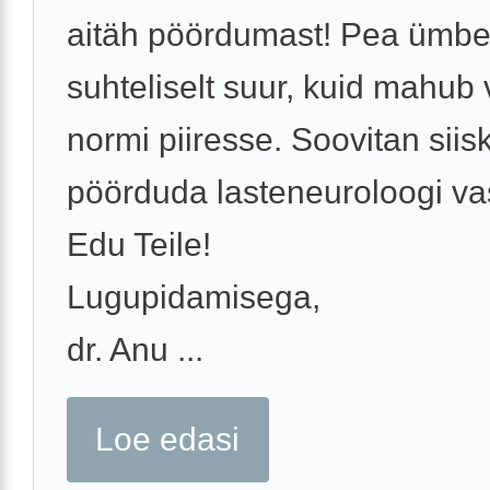
aitäh pöördumast! Pea ümb
suhteliselt suur, kuid mahub 
normi piiresse. Soovitan siisk
pöörduda lasteneuroloogi va
Edu Teile!
Lugupidamisega,
dr. Anu ...
Loe edasi