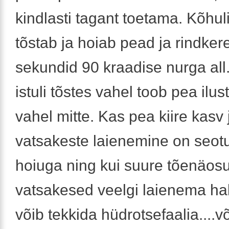
kindlasti tagant toetama. Kõhuli
tõstab ja hoiab pead ja rindker
sekundid 90 kraadise nurga all
istuli tõstes vahel toob pea ilus
vahel mitte. Kas pea kiire kasv 
vatsakeste laienemine on seot
hoiuga ning kui suure tõenäo
vatsakesed veelgi laienema ha
võib tekkida hüdrotsefaalia....v