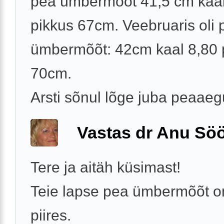
pea ûmbermõõt 41,5 cm kaal
pikkus 67cm. Veebruaris oli 
ümbermõõt: 42cm kaal 8,80 
70cm.
Arsti sõnul lõge juba peaaegu 
Vastas dr Anu Söö
Tere ja aitäh küsimast!
Teie lapse pea ümbermõõt o
piires.