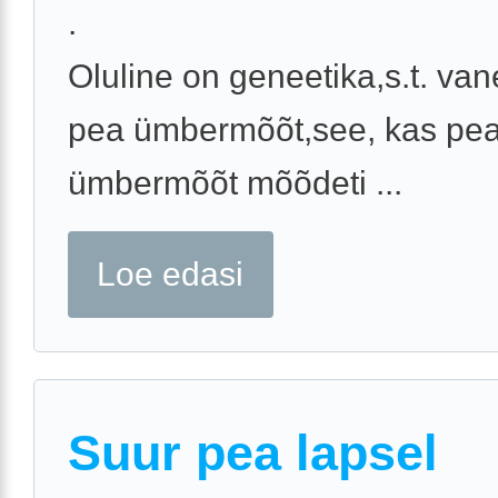
.
Oluline on geneetika,s.t. va
pea ümbermõõt,see, kas pe
ümbermõõt mõõdeti ...
Loe edasi
Suur pea lapsel