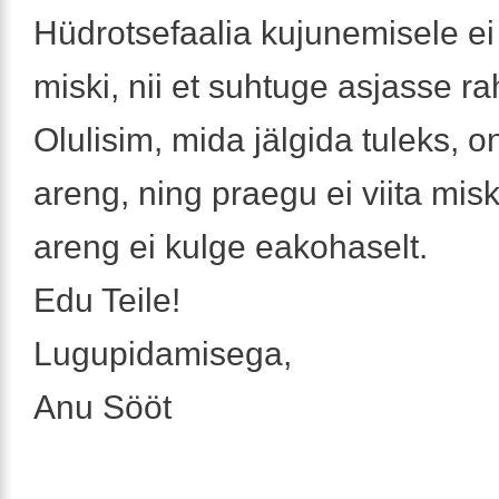
Hüdrotsefaalia kujunemisele ei 
miski, nii et suhtuge asjasse rah
Olulisim, mida jälgida tuleks, o
areng, ning praegu ei viita miski
areng ei kulge eakohaselt.
Edu Teile!
Lugupidamisega,
Anu Sööt