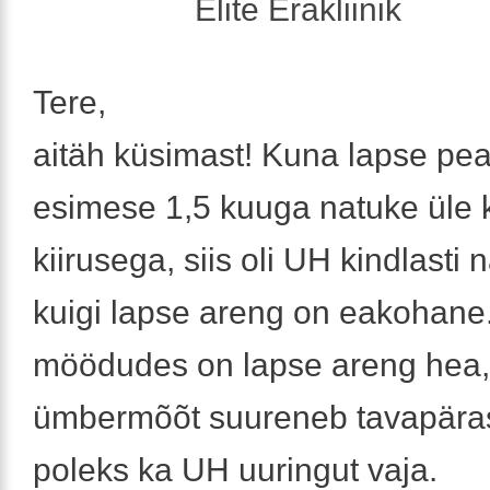
Elite Erakliinik
Tere,
aitäh küsimast! Kuna lapse pe
esimese 1,5 kuuga natuke üle
kiirusega, siis oli UH kindlasti 
kuigi lapse areng on eakohane.
möödudes on lapse areng hea,
ümbermõõt suureneb tavapärase
poleks ka UH uuringut vaja.