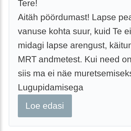
Tere!
Aitäh pöördumast! Lapse pe
vanuse kohta suur, kuid Te ei
midagi lapse arengust, käitu
MRT andmetest. Kui need on
siis ma ei näe muretsemiseks
Lugupidamisega
Loe edasi