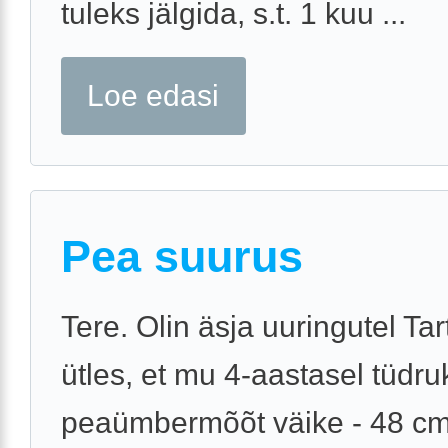
tuleks jälgida, s.t. 1 kuu ...
Loe edasi
Pea suurus
Tere. Olin äsja uuringutel Tar
ütles, et mu 4-aastasel tüdru
peaümbermõõt väike - 48 cm.