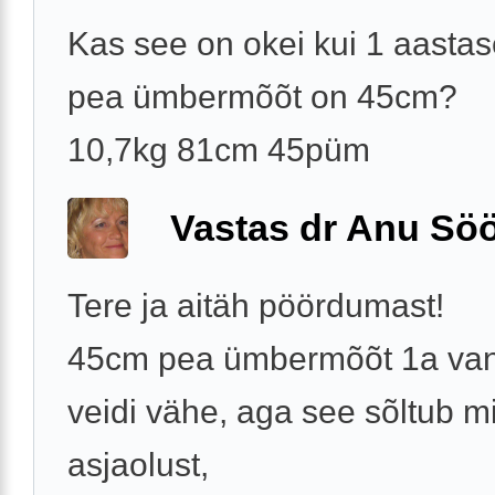
Kas see on okei kui 1 aastas
pea ümbermõõt on 45cm?
10,7kg 81cm 45püm
Vastas dr Anu Söö
Tere ja aitäh pöördumast!
45cm pea ümbermõõt 1a va
veidi vähe, aga see sõltub m
asjaolust,