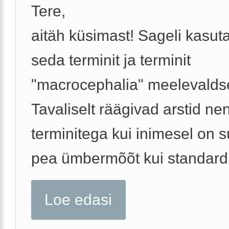
Tere,
aitäh küsimast! Sageli kasut
seda terminit ja terminit
"macrocephalia" meelevaldse
Tavaliselt räägivad arstid ne
terminitega kui inimesel on 
pea ümbermõõt kui standardis
Loe edasi