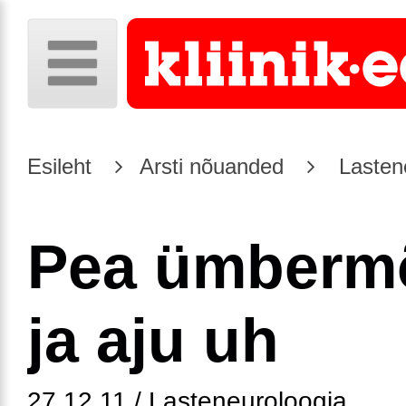
Esileht
Arsti nõuanded
Lasten
Pea ümberm
ja aju uh
27.12.11 / Lasteneuroloogia