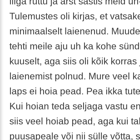
liiga ruttu ja arst sastis meid uh-
Tulemustes oli kirjas, et vatsa
minimaalselt laienenud. Muudel
tehti meile aju uh ka kohe sünd
kuuselt, aga siis oli kõik korras
laienemist polnud. Mure veel ka
laps ei hoia pead. Pea ikka tut
Kui hoian teda seljaga vastu e
siis veel hoiab pead, aga kui t
puusapeale või nii sülle võtta, 