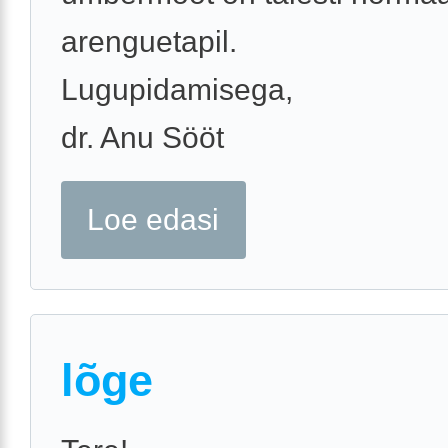
arenguetapil.
Lugupidamisega,
dr. Anu Sööt
Loe edasi
lõge