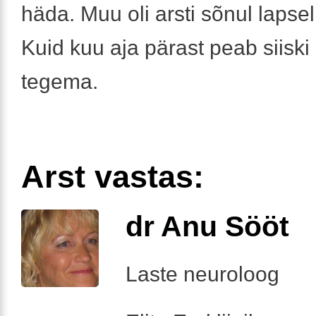
häda. Muu oli arsti sõnul lapse
Kuid kuu aja pärast peab siiski
tegema.
Arst vastas:
dr Anu Sööt
Laste neuroloog