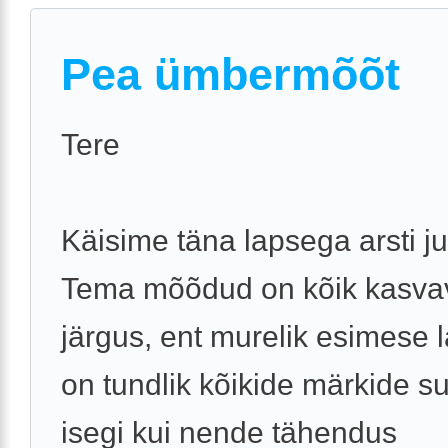
Pea ümbermõõt
Tere
Käisime täna lapsega arsti j
Tema mõõdud on kõik kasva
järgus, ent murelik esimese
on tundlik kõikide märkide s
isegi kui nende tähendus