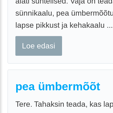
alati suhtelised. Vaja on tea
sünnikaalu, pea ümbermõõtu 
lapse pikkust ja kehakaalu ...
Loe edasi
pea ümbermõõt
Tere. Tahaksin teada, kas lap