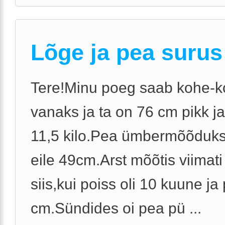
Lõge ja pea surus
Tere!Minu poeg saab kohe-k
vanaks ja ta on 76 cm pikk j
11,5 kilo.Pea ümbermõõduks
eile 49cm.Arst mõõtis viimati
siis,kui poiss oli 10 kuune ja 
cm.Sündides oi pea pü ...