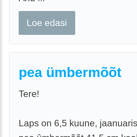
Loe edasi
pea ümbermõõt
Tere!
Laps on 6,5 kuune, jaanuaris