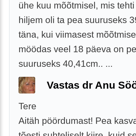
ühe kuu mõõtmisel, mis teht
hiljem oli ta pea suuruseks 
täna, kui viimasest mõõtmise
möödas veel 18 päeva on p
suuruseks 40,41cm.. ...
Vastas dr Anu Söö
Tere
Aitäh pöördumast! Pea kasv
tõesti suhteliselt kiire, kuid s