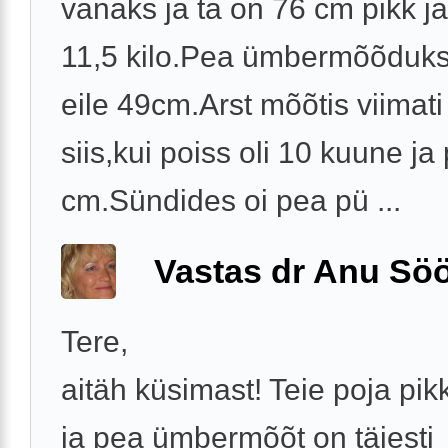
vanaks ja ta on 76 cm pikk j
11,5 kilo.Pea ümbermõõduks
eile 49cm.Arst mõõtis viimati
siis,kui poiss oli 10 kuune ja 
cm.Sündides oi pea pü ...
Vastas dr Anu Söö
Tere,
aitäh küsimast! Teie poja pik
ja pea ümbermõõt on täiesti