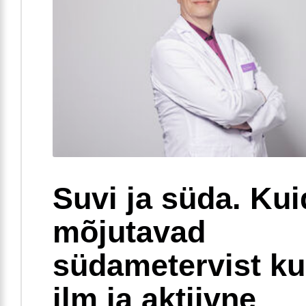
Suvi ja süda. Ku
mõjutavad
südametervist k
ilm ja aktiivne