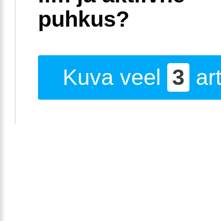
puhkus?
Kuva veel
3
art