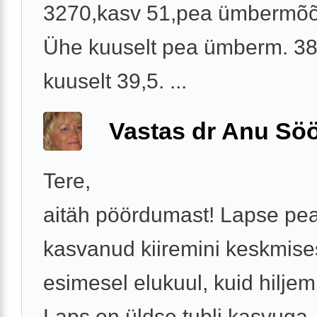
3270,kasv 51,pea ümbermõõt
Ühe kuuselt pea ümberm. 38
kuuselt 39,5. ...
Vastas dr Anu Söö
Tere,
aitäh pöördumast! Lapse pe
kasvanud kiiremini keskmise
esimesel elukuul, kuid hiljem
Laps on üldse tubli kasvuga,