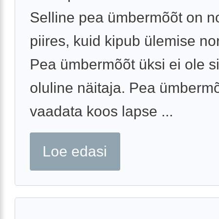
Selline pea ümbermõõt on n
piires, kuid kipub ülemise no
Pea ümbermõõt üksi ei ole si
oluline näitaja. Pea ümbermõ
vaadata koos lapse ...
Loe edasi