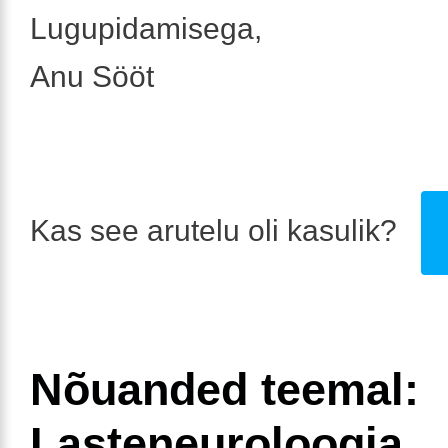
Lugupidamisega,
Anu Sööt
Kas see arutelu oli kasulik?
Nõuanded teemal:
Lasteneuroloogia