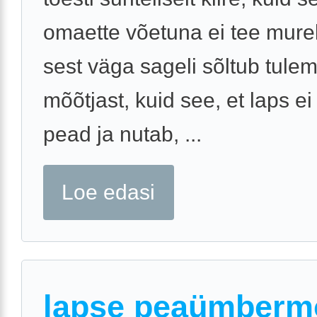
omaette võetuna ei tee murel
sest väga sageli sõltub tule
mõõtjast, kuid see, et laps ei
pead ja nutab, ...
Loe edasi
lapse peaümberm