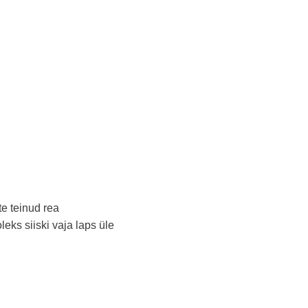
te teinud rea
eks siiski vaja laps üle