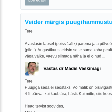
Loe edasi
Veider märgis puugihammustu
Tere
Avastasin lapsel (poiss 1a5k) parema jala põlveõ
(pildil). Augustikuus leidsin selle sama koha pealt
väga väike, vaevu silmaga näha ja ei olnud ...
Vastas dr Madis Veskimägi
Tere !
Puugiga seda ei seostaks. Võimalik on pisivigastu
4-5 päeva, kui kaob ära, hästi. Kui mitte, siis ko
Head tervist soovides,