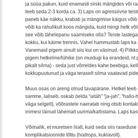
ja süüa pakun, kuid enamasti siiski mängides või 
teeb seda 2-3 korda ca. 3) Laps on agressiivne teist
paneb käe näkku, krabab ja mängimise käigus võ
võib ka rahulikult koos mängida, kuid mingi hetk v
see võib tähelepanu saamiseks olla? Teiste laste
kokku, kui käime trennis. Vahel hammustab laps k
Vanemaid pigem ainult siis kui on väsinud. 4) Pilkk
pigem hetkeline/lühike (on muidugi ka erandeid, nt 
pikalt silma) - seda just võrreldes kahe beebiga, ke
kokkupuutunud ja väga teraselt silma vaatavad pide
Muus osas on areng olnud tavapärane. Hetkel teeb 
samme, laliseb, oskab öelda “aitäh” “ja-jah”, “hallo-h
väga selgelt), võõrastele naeratab ning otsib kontak
inimesi läinud lähemalt uurima/kallistama. Laps ka
Võimalik, et muretsen liialt, kuid seda siis rasedus
komplikatsioonide tõttu (hüdrops, kuklavolt).