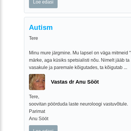
Loe edasi
Autism
Tere
Minu mure järgmine. Mu lapsel on väga mitmeid “a
märke, aga küsiks spetsialisti nõu. Nimelt jääb t
vasakule ja paremale kõigutades, ta kõigutab ...
Vastas dr Anu Sööt
Tere,
soovitan pöörduda laste neuroloogi vastuvõtule.
Parimat
Anu Sööt