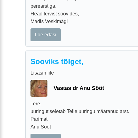
perearstiga.
Head tervist soovides,
Madis Veskimägi
Loe edasi
Sooviks tõlget,
Lisasin file
Vastas dr Anu Sööt
Tere,
uuringut seletab Teile uuringu määranud arst.
Parimat
Anu Sööt