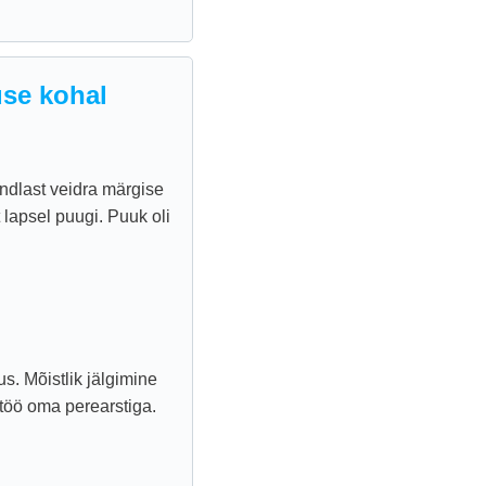
se kohal
ndlast veidra märgise
 lapsel puugi. Puuk oli
s. Mõistlik jälgimine
ostöö oma perearstiga.