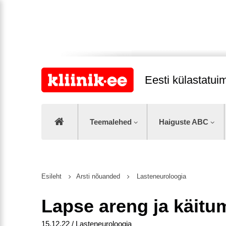
Eesti külastatu
Teemalehed
Haiguste ABC
Esileht
Arsti nõuanded
Lasteneuroloogia
Lapse areng ja käitu
15.12.22 / Lasteneuroloogia