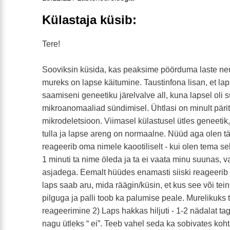
Külastaja küsib:
Tere!
Sooviksin küsida, kas peaksime pöörduma laste neu
mureks on lapse käitumine. Taustinfona lisan, et lap
saamiseni geneetiku järelvalve all, kuna lapsel oli 
mikroanomaaliad sündimisel. Ühtlasi on minult pär
mikrodeletsioon. Viimasel külastusel ütles geneetik,
tulla ja lapse areng on normaalne. Nüüd aga olen t
reageerib oma nimele kaootiliselt - kui olen tema sel
1 minuti ta nime öleda ja ta ei vaata minu suunas, 
asjadega. Eemalt hüüdes enamasti siiski reageerib 
laps saab aru, mida räägin/küsin, et kus see või teine
pilguga ja palli toob ka palumise peale. Murelikuks 
reageerimine 2) Laps hakkas hiljuti - 1-2 nädalat t
nagu ütleks “ ei”. Teeb vahel seda ka sobivates kohta