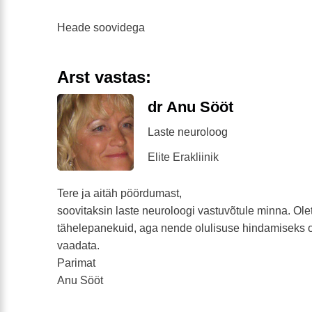
Heade soovidega
Arst vastas:
dr Anu Sööt
Laste neuroloog
Elite Erakliinik
Tere ja aitäh pöördumast,
soovitaksin laste neuroloogi vastuvõtule minna. Ole
tähelepanekuid, aga nende olulisuse hindamiseks ol
vaadata.
Parimat
Anu Sööt