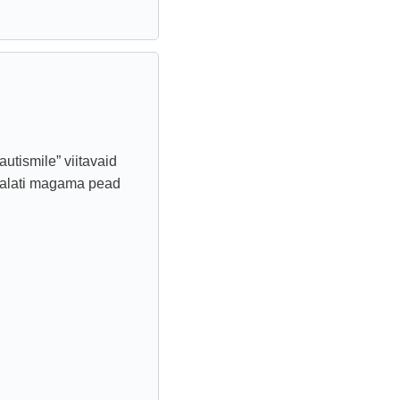
utismile” viitavaid
a alati magama pead