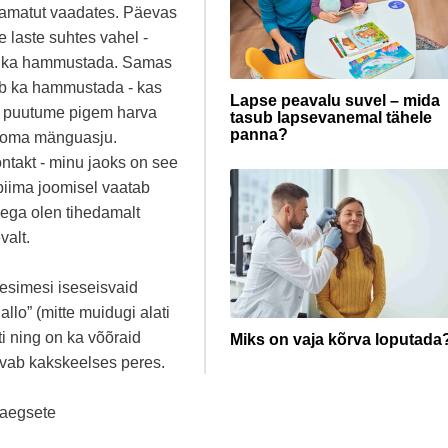
raamatut vaadates. Päevas
e laste suhtes vahel -
ib ka hammustada. Samas
õib ka hammustada - kas
Lapse peavalu suvel – mida
ga puutume pigem harva
tasub lapsevanemal tähele
panna?
a oma mänguasju.
ontakt - minu jaoks on see
piima joomisel vaatab
llega olen tihedamalt
valt.
esimesi iseseisvaid
allo” (mitte muidugi alati
ti ning on ka võõraid
Miks on vaja kõrva loputada
svab kakskeelses peres.
e aegsete