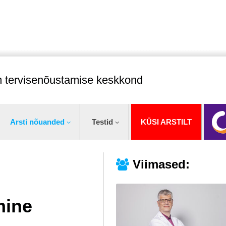
im tervisenõustamise keskkond
Arsti nõuanded
Testid
KÜSI ARSTILT
Viimased:
mine