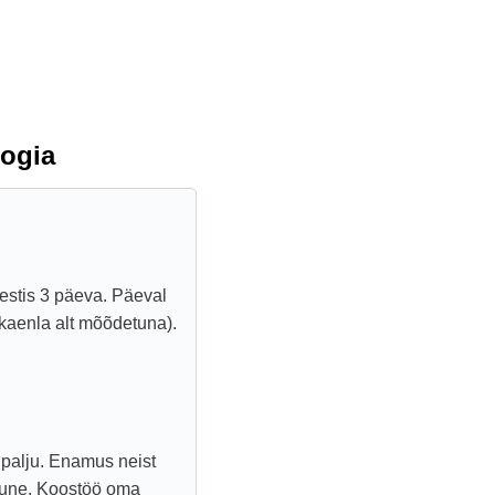
ogia
kestis 3 päeva. Päeval
 (kaenla alt mõõdetuna).
 palju. Enamus neist
mune. Koostöö oma