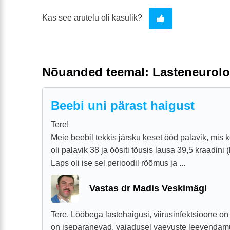
Kas see arutelu oli kasulik?
Nõuanded teemal: Lasteneurolo
Beebi uni pärast haigust
Tere!
Meie beebil tekkis järsku keset ööd palavik, mis 
oli palavik 38 ja öösiti tõusis lausa 39,5 kraadini
Laps oli ise sel perioodil rõõmus ja ...
Vastas dr Madis Veskimägi
Tere. Lööbega lastehaigusi, viirusinfektsioone on
on iseparanevad, vajadusel vaevuste leevenda