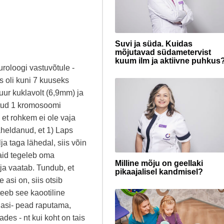
Suvi ja süda. Kuidas
mõjutavad südametervist
kuum ilm ja aktiivne puhkus
roloogi vastuvõtule -
s oli kuni 7 kuuseks
suur kuklavolt (6,9mm) ja
itud 1 kromosoomi
 et rohkem ei ole vaja
äheldanud, et 1) Laps
ja taga lähedal, siis võin
vaid tegeleb oma
Milline mõju on geellaki
ja vaatab. Tundub, et
pikaajalisel kandmisel?
 asi on, siis otsib
teeb see kaootiline
agasi- pead raputama,
des - nt kui koht on tais