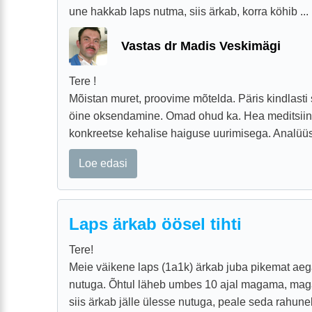
une hakkab laps nutma, siis ärkab, korra köhib ...
Vastas dr Madis Veskimägi
Tere !
Mõistan muret, proovime mõtelda. Päris kindlasti
öine oksendamine. Omad ohud ka. Hea meditsiini
konkreetse kehalise haiguse uurimisega. Analüüsid
Loe edasi
Laps ärkab öösel tihti
Tere!
Meie väikene laps (1a1k) ärkab juba pikemat aega
nutuga. Õhtul läheb umbes 10 ajal magama, mag
siis ärkab jälle ülesse nutuga, peale seda rahuneb