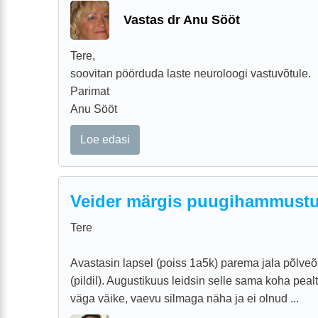
Vastas dr Anu Sööt
Tere,
soovitan pöörduda laste neuroloogi vastuvõtule.
Parimat
Anu Sööt
Loe edasi
Veider märgis puugihammustu
Tere
Avastasin lapsel (poiss 1a5k) parema jala põlveõ
(pildil). Augustikuus leidsin selle sama koha pealt
väga väike, vaevu silmaga näha ja ei olnud ...