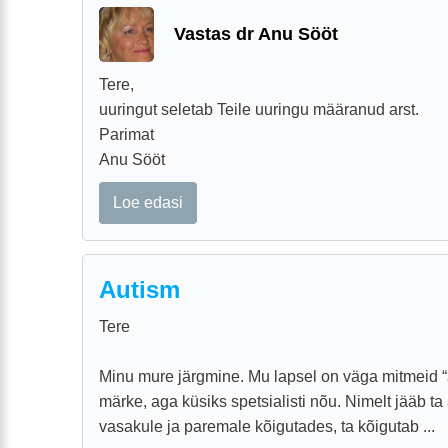
Vastas dr Anu Sööt
Tere,
uuringut seletab Teile uuringu määranud arst.
Parimat
Anu Sööt
Loe edasi
Autism
Tere
Minu mure järgmine. Mu lapsel on väga mitmeid “a
märke, aga küsiks spetsialisti nõu. Nimelt jääb t
vasakule ja paremale kõigutades, ta kõigutab ...