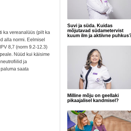
Suvi ja süda. Kuidas
mõjutavad südametervist
ti ka vereanalüüs (pilt ka
kuum ilm ja aktiivne puhkus
id alla normi. Eelmisel
 MPV 8,7 (norm 9.2-12.3)
 peale. Nüüd kui käisime
eutrofiilid ja
 paluma saata
Milline mõju on geellaki
pikaajalisel kandmisel?