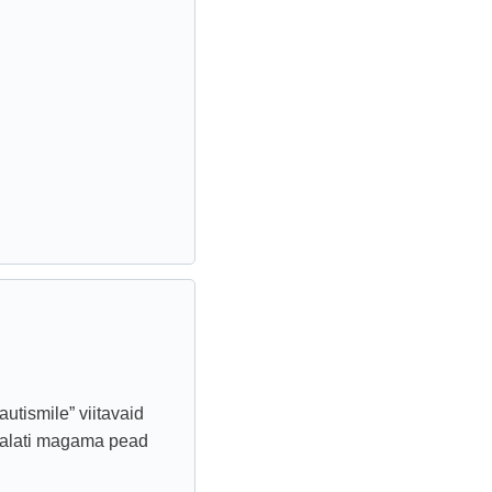
utismile” viitavaid
a alati magama pead