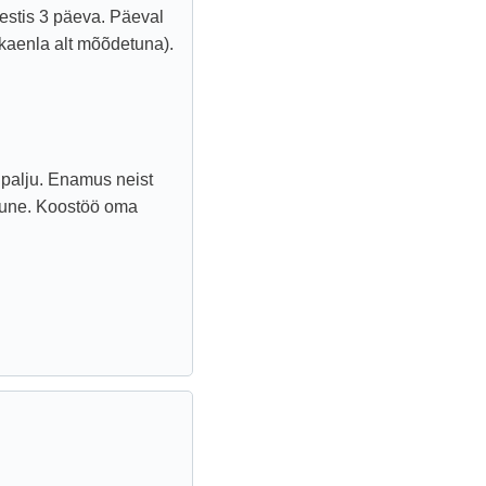
kestis 3 päeva. Päeval
 (kaenla alt mõõdetuna).
 palju. Enamus neist
mune. Koostöö oma