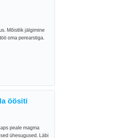
s. Mõistlik jälgimine
ostöö oma perearstiga.
a öösiti
r laps peale magma
mised ühesugused. Läbi