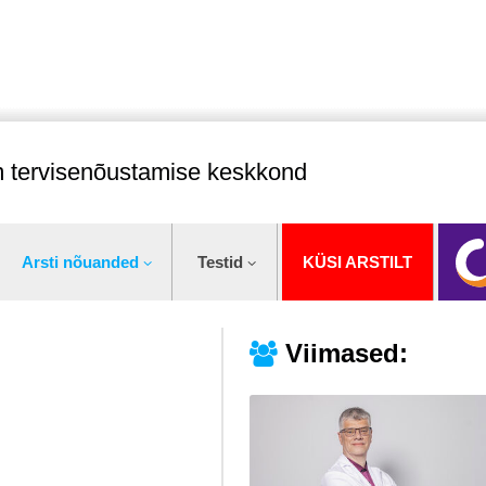
im tervisenõustamise keskkond
Arsti nõuanded
Testid
KÜSI ARSTILT
Viimased: