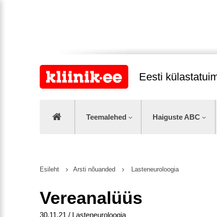
Eesti külastatu
Teemalehed
Haiguste ABC
Esileht
Arsti nõuanded
Lasteneuroloogia
Vereanalüüs
30.11.21 / Lasteneuroloogia