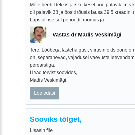
Meie beebil tekkis järsku keset ööd palavik, mis 
oli palavik 38 ja öösiti tõusis lausa 39,5 kraadini
Laps oli ise sel perioodil rõõmus ja ...
Vastas dr Madis Veskimägi
Tere. Lööbega lastehaigusi, viirusinfektsioone on
on iseparanevad, vajadusel vaevuste leevenda
perearstiga.
Head tervist soovides,
Madis Veskimägi
Loe edasi
Sooviks tõlget,
Lisasin file