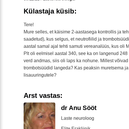
Külastaja küsib:
Tere!
Mure selles, et käisime 2-aastasega kontrollis ja teh
saadetud), kus selgus, et neutrofiilid ja trombotsüüd
aastal samal ajal tehti samuti vereanalüüs, kus oli
Plt oli eelmisel aastal 340, see ka on langenud 248
verd andmas, siis oli laps ka nohune. Millest võivad n
trombotsüüdid langeda? Kas peaksin muretsema ja
lisauuringutele?
Arst vastas:
dr Anu Sööt
Laste neuroloog
Elite Erakliinik