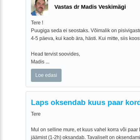
Vastas dr Madis Veskimägi
Tere !
Puugiga seda ei seostaks. Võimalik on pisivigastu
4-5 päeva, kui kaob ära, hästi. Kui mitte, siis ko
Head tervist soovides,
Madis ...
Loe edasi
Laps oksendab kuus paar kord
Tere
Mul on selline mure, et kuus vahel korra vôi paa
jäämist (1-2h) oksandab. Tavaliselt on oksenda