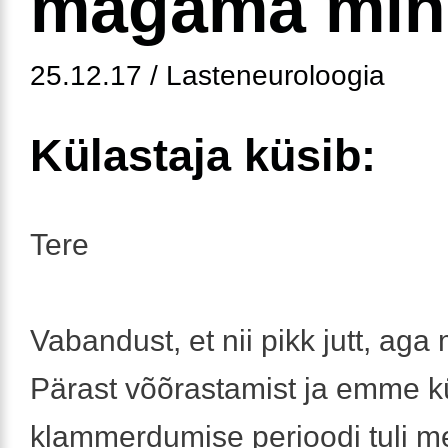
magama min
25.12.17 / Lasteneuroloogia
Külastaja küsib:
Tere
Vabandust, et nii pikk jutt, aga 
Pärast võõrastamist ja emme k
klammerdumise perioodi tuli me