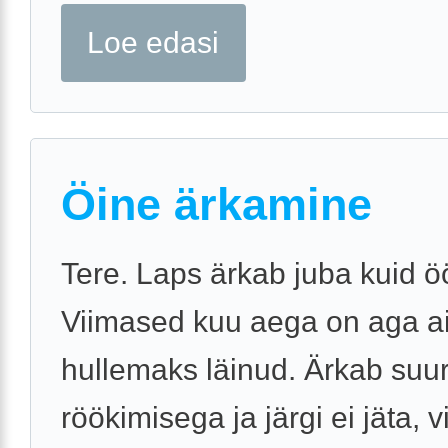
Loe edasi
Öine ärkamine
Tere. Laps ärkab juba kuid öö
Viimased kuu aega on aga ai
hullemaks läinud. Ärkab suu
röökimisega ja järgi ei jäta, 