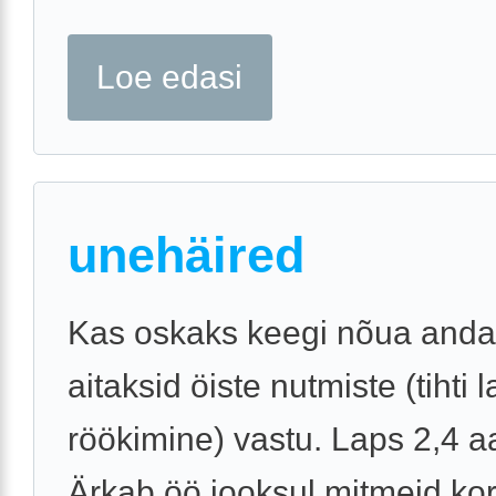
Loe edasi
unehäired
Kas oskaks keegi nõua anda
aitaksid öiste nutmiste (tihti 
röökimine) vastu. Laps 2,4 a
Ärkab öö jooksul mitmeid kord