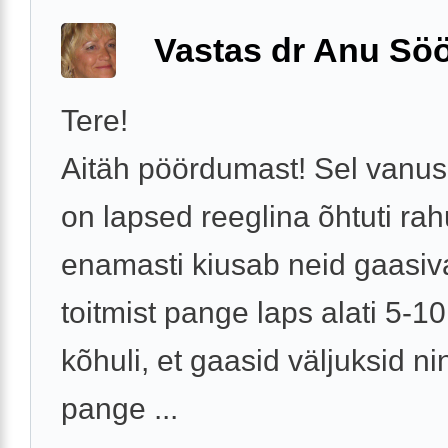
Vastas dr Anu Söö
Tere!
Aitäh pöördumast! Sel vanus
on lapsed reeglina õhtuti rah
enamasti kiusab neid gaasiv
toitmist pange laps alati 5-1
kõhuli, et gaasid väljuksid ni
pange ...