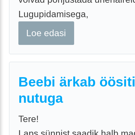
Lugupidamisega,
Loe edasi
Beebi ärkab öösit
nutuga
Tere!
Laps sünnist saadik halb ma