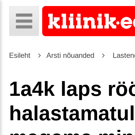
Esileht
Arsti nõuanded
Lasten
1a4k laps rö
halastamatul