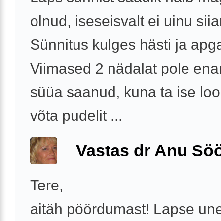
olnud, iseseisvalt ei uinu siia
Sünnitus kulges hästi ja apga
Viimased 2 nädalat pole ena
süüa saanud, kuna ta ise loo
võta pudelit ...
Vastas dr Anu Söö
Tere,
aitäh pöördumast! Lapse une