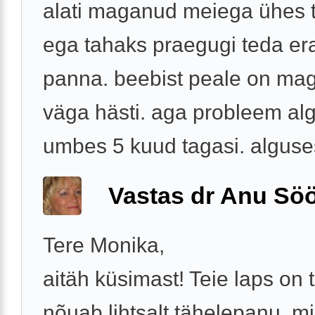
alati maganud meiega ühes t
ega tahaks praegugi teda era
panna. beebist peale on ma
väga hästi. aga probleem al
umbes 5 kuud tagasi. alguses
Vastas dr Anu Söö
Tere Monika,
aitäh küsimast! Teie laps on t
nõuab lihtsalt tähelepanu, m