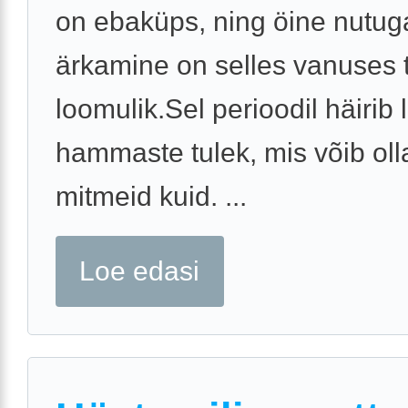
on ebaküps, ning öine nutug
ärkamine on selles vanuses t
loomulik.Sel perioodil häirib 
hammaste tulek, mis võib olla
mitmeid kuid. ...
Loe edasi