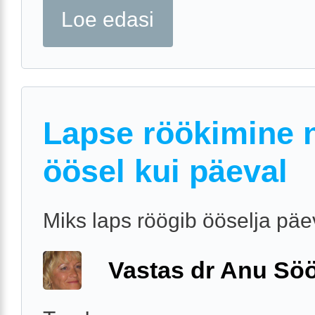
Loe edasi
Lapse röökimine n
öösel kui päeval
Miks laps röögib ööselja päe
Vastas dr Anu Söö