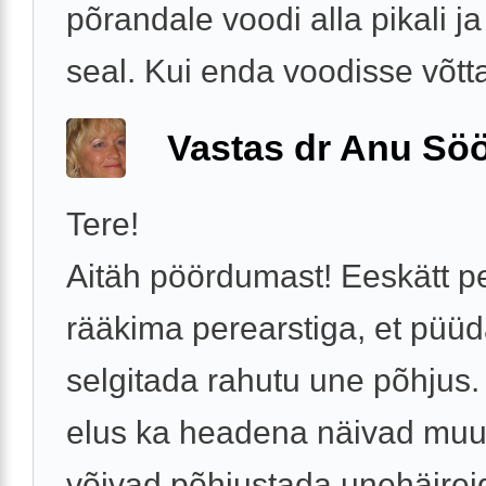
põrandale voodi alla pikali j
seal. Kui enda voodisse võtta,
Vastas dr Anu Söö
Tere!
Aitäh pöördumast! Eeskätt p
rääkima perearstiga, et püüd
selgitada rahutu une põhjus
elus ka headena näivad mu
võivad põhjustada unehäirei