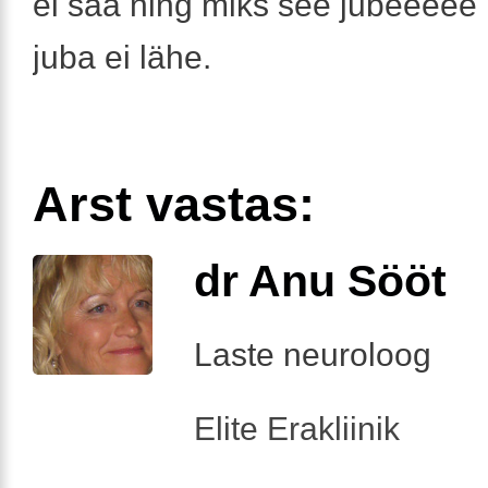
ei saa ning miks see jubeeeee 
juba ei lähe.
Arst vastas:
dr Anu Sööt
Laste neuroloog
Elite Erakliinik