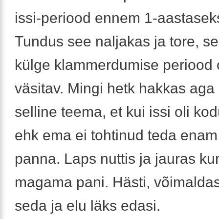
issi-periood ennem 1-aastasek
Tundus see naljakas ja tore, 
külge klammerdumise periood o
väsitav. Mingi hetk hakkas aga 
selline teema, et kui issi oli ko
ehk ema ei tohtinud teda en
panna. Laps nuttis ja jauras kuni
magama pani. Hästi, võimaldas
seda ja elu läks edasi.