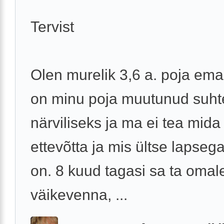
Tervist
Olen murelik 3,6 a. poja ema
on minu poja muutunud suhte
närviliseks ja ma ei tea mid
ettevõtta ja mis ültse lapseg
on. 8 kuud tagasi sa ta omal
väikevenna, ...