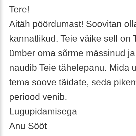
Tere!
Aitäh pöördumast! Soovitan oll
kannatlikud. Teie väike sell on T
ümber oma sõrme mässinud ja
naudib Teie tähelepanu. Mida 
tema soove täidate, seda pike
periood venib.
Lugupidamisega
Anu Sööt