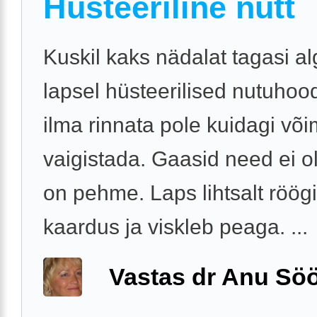
Hüsteeriline nutt
Kuskil kaks nädalat tagasi al
lapsel hüsteerilised nutuhoo
ilma rinnata pole kuidagi või
vaigistada. Gaasid need ei ol
on pehme. Laps lihtsalt röögi
kaardus ja viskleb peaga. ...
Vastas dr Anu Söö