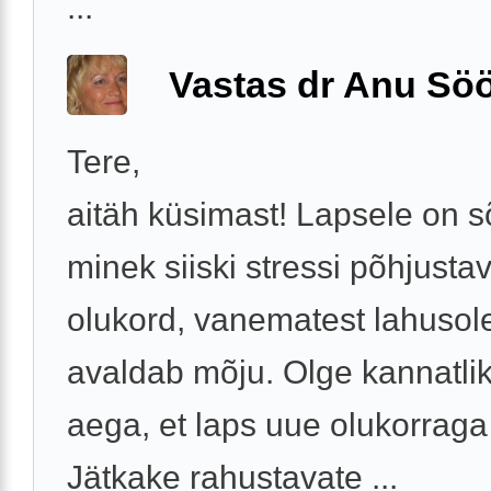
...
Vastas dr Anu Söö
Tere,
aitäh küsimast! Lapsele on 
minek siiski stressi põhjusta
olukord, vanematest lahusole
avaldab mõju. Olge kannatli
aega, et laps uue olukorraga
Jätkake rahustavate ...