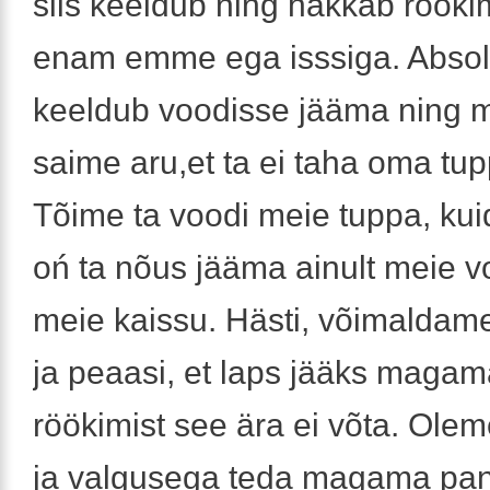
siis keeldub ning hakkab röökim
enam emme ega isssiga. Absol
keeldub voodisse jääma ning m
saime aru,et ta ei taha oma tu
Tõime ta voodi meie tuppa, k
oń ta nõus jääma ainult meie v
meie kaissu. Hästi, võimaldame
ja peaasi, et laps jääks magam
röökimist see ära ei võta. Ole
ja valgusega teda magama pan