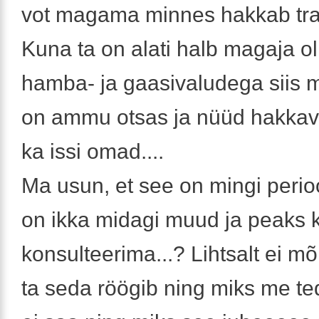
vot magama minnes hakkab trall
Kuna ta on alati halb magaja ol
hamba- ja gaasivaludega siis m
on ammu otsas ja nüüd hakka
ka issi omad....
Ma usun, et see on mingi perio
on ikka midagi muud ja peaks k
konsulteerima...? Lihtsalt ei mõ
ta seda röögib ning miks me 