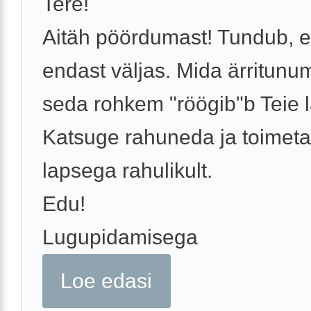
Tere!
Aitäh pöördumast! Tundub, et
endast väljas. Mida ärritunum
seda rohkem "röögib"b Teie l
Katsuge rahuneda ja toimet
lapsega rahulikult.
Edu!
Lugupidamisega
Loe edasi