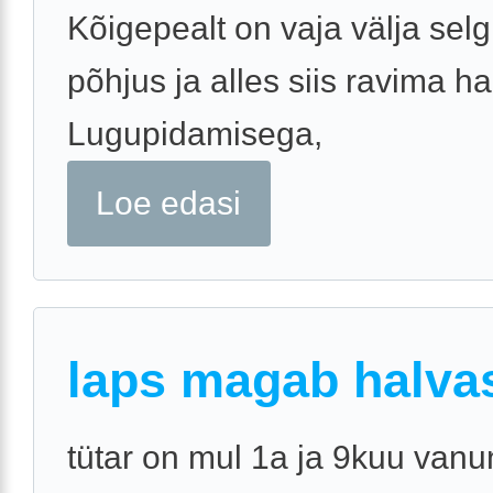
Kõigepealt on vaja välja selg
põhjus ja alles siis ravima ha
Lugupidamisega,
Loe edasi
laps magab halvas
tütar on mul 1a ja 9kuu vanu