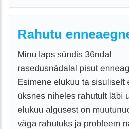
Rahutu enneaegn
Minu laps sündis 36ndal
rasedusnädalal pisut ennea
Esimene elukuu ta sisuliselt 
üksnes niheles rahutult läbi 
elukuu algusest on muutunud
väga rahutuks ja probleem nä