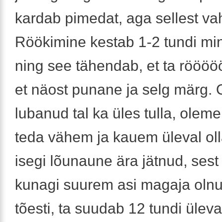
kardab pimedat, aga sellest va
Röökimine kestab 1-2 tundi min
ning see tähendab, et ta röööö
et näost punane ja selg märg.
lubanud tal ka üles tulla, olem
teda vähem ja kauem üleval ol
isegi lõunaune ära jätnud, sest
kunagi suurem asi magaja olnu
tõesti, ta suudab 12 tundi üleva