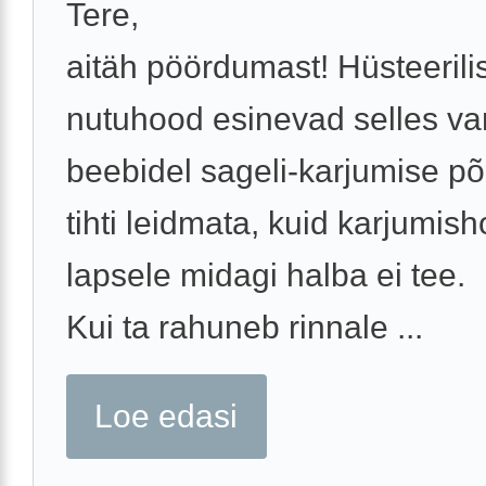
Tere,
aitäh pöördumast! Hüsteerili
nutuhood esinevad selles v
beebidel sageli-karjumise põ
tihti leidmata, kuid karjumis
lapsele midagi halba ei tee.
Kui ta rahuneb rinnale ...
Loe edasi