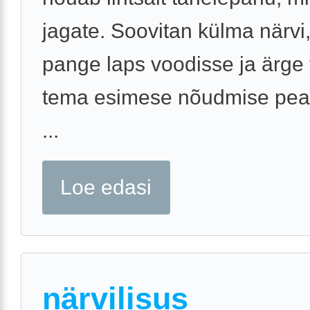
jagate. Soovitan külma närvi, 
pange laps voodisse ja ärge 
tema esimese nõudmise peal
...
Loe edasi
närvilisus