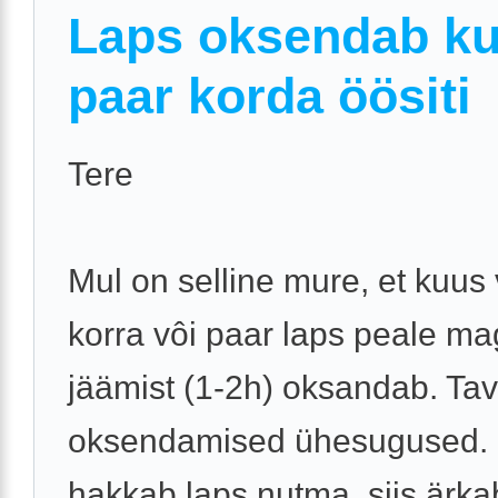
Laps oksendab k
paar korda öösiti
Tere
Mul on selline mure, et kuus
korra vôi paar laps peale m
jäämist (1-2h) oksandab. Tava
oksendamised ühesugused. 
hakkab laps nutma, siis ärka