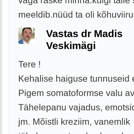
väga raske minna.kuigi talle 
meeldib.nüüd ta oli kõhuviirus
Vastas dr Madis
Veskimägi
Tere !
Kehalise haiguse tunnuseid e
Pigem somatoformse valu av
Tähelepanu vajadus, emotsi
jm. Mõistli kreziim, vanemlik