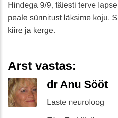
Hindega 9/9, täiesti terve laps
peale sünnitust läksime koju. S
kiire ja kerge.
Arst vastas:
dr Anu Sööt
Laste neuroloog