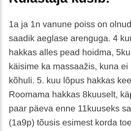
1a ja 1n vanune poiss on olnud
saadik aeglase arenguga. 4 ku
hakkas alles pead hoidma, 5ku
käisime ka massaažis, kuna ei
kõhuli. 5. kuu lõpus hakkas ke
Roomama hakkas 8kuuselt, k
paar päeva enne 11kuuseks sa
(1a9p) tõusis esimest korda toe 