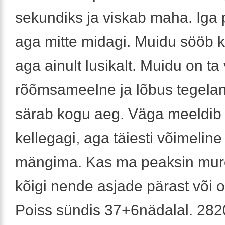
sekundiks ja viskab maha. Iga 
aga mitte midagi. Muidu sööb k
aga ainult lusikalt. Muidu on ta
rõõmsameelne ja lõbus tegelan
särab kogu aeg. Väga meeldib
kellegagi, aga täiesti võimelin
mängima. Kas ma peaksin mu
kõigi nende asjade pärast või 
Poiss sündis 37+6nädalal. 282