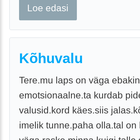
Loe edasi
Kõhuvalu
Tere.mu laps on väga ebakin
emotsionaalne.ta kurdab pid
valusid.kord käes.siis jalas.
imelik tunne.paha olla.tal on 