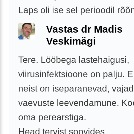
Laps oli ise sel perioodil rõõm
Vastas dr Madis
Veskimägi
Tere. Lööbega lastehaigusi,
viirusinfektsioone on palju.
neist on iseparanevad, vajad
vaevuste leevendamune. Ko
oma perearstiga.
Head tervist soovides,