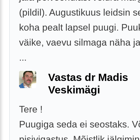
(pildil). Augustikuus leidsin 
koha pealt lapsel puugi. Puu
väike, vaevu silmaga näha ja
...
Vastas dr Madis
Veskimägi
Tere !
Puugiga seda ei seostaks. V
pisivigastus. Mõistlik jälgimi