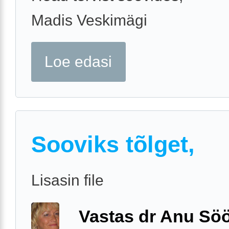
Madis Veskimägi
Loe edasi
Sooviks tõlget,
Lisasin file
Vastas dr Anu Söö