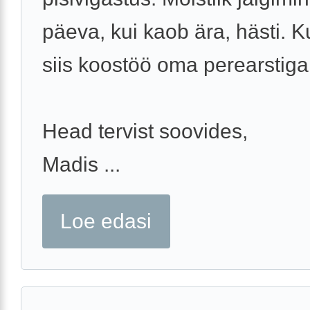
päeva, kui kaob ära, hästi. Ku
siis koostöö oma perearstiga
Head tervist soovides,
Madis ...
Loe edasi