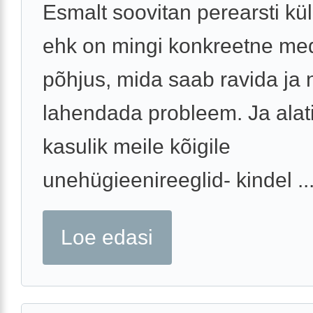
Esmalt soovitan perearsti kül
ehk on mingi konkreetne medi
põhjus, mida saab ravida ja n
lahendada probleem. Ja alat
kasulik meile kõigile
unehügieenireeglid- kindel ..
Loe edasi