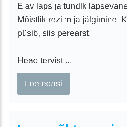
Elav laps ja tundlk lapsevan
Mõistlik reziim ja jälgimine. 
püsib, siis perearst.
Head tervist ...
Loe edasi