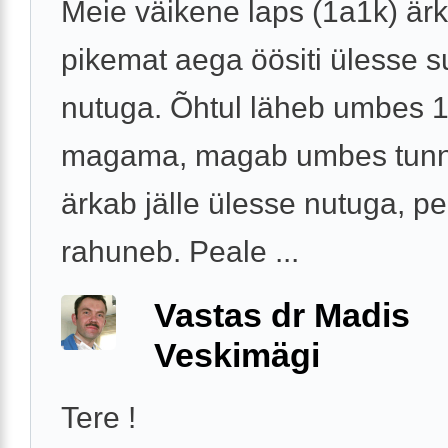
Meie väikene laps (1a1k) är
pikemat aega öösiti ülesse s
nutuga. Õhtul läheb umbes 1
magama, magab umbes tunnik
ärkab jälle ülesse nutuga, p
rahuneb. Peale ...
Vastas dr Madis
Veskimägi
Tere !