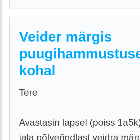
Veider märgis
puugihammustus
kohal
Tere
Avastasin lapsel (poiss 1a5
jala põlveõndlast veidra mär