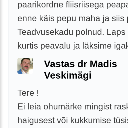
paarikordne fliisriisega peap
enne käis pepu maha ja siis 
Teadvusekadu polnud. Laps n
kurtis peavalu ja läksime igak
Vastas dr Madis
Veskimägi
Tere !
Ei leia ohumärke mingist ra
haigusest või kukkumise tüsi