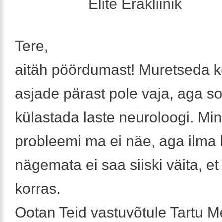
Elite Erakliinik
Tere,
aitäh pöördumast! Muretseda k
asjade pärast pole vaja, aga soo
külastada laste neuroloogi. Min
probleemi ma ei näe, aga ilma 
nägemata ei saa siiski väita, et
korras.
Ootan Teid vastuvõtule Tartu M