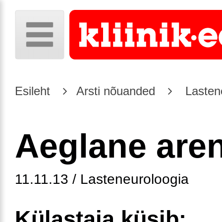
Esileht
Arsti nõuanded
Lasten
Aeglane are
11.11.13 / Lasteneuroloogia
Külastaja küsib: