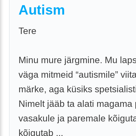
Autism
Tere
Minu mure järgmine. Mu laps
väga mitmeid “autismile” viit
märke, aga küsiks spetsialist
Nimelt jääb ta alati magama
vasakule ja paremale kõiguta
kõigutab ...