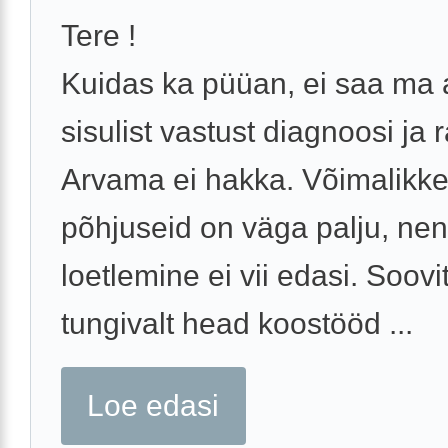
Tere !
Kuidas ka püüan, ei saa ma
sisulist vastust diagnoosi ja 
Arvama ei hakka. Võimalikk
põhjuseid on väga palju, ne
loetlemine ei vii edasi. Soovi
tungivalt head koostööd ...
Loe edasi