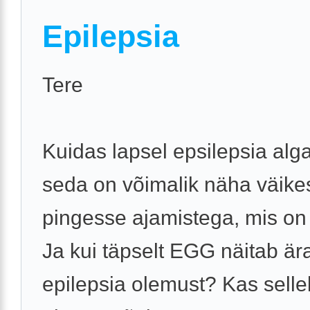
Epilepsia
Tere
Kuidas lapsel epsilepsia alg
seda on võimalik näha väike
pingesse ajamistega, mis on
Ja kui täpselt EGG näitab är
epilepsia olemust? Kas sell