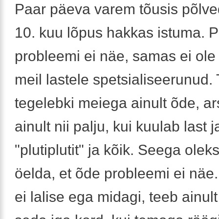
Paar päeva varem tõusis põlve
10. kuu lõpus hakkas istuma. P
probleemi ei näe, samas ei ole
meil lastele spetsialiseerunud. 
tegelebki meiega ainult õde, a
ainult nii palju, kui kuulab last 
"plutiplutit" ja kõik. Seega ole
öelda, et õde probleemi ei näe.
ei lalise ega midagi, teeb ainult