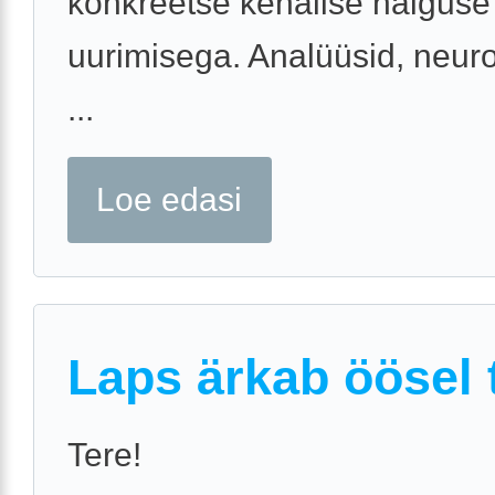
konkreetse kehalise haiguse
uurimisega. Analüüsid, neuro
...
Loe edasi
Laps ärkab öösel t
Tere!