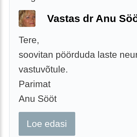
Vastas dr Anu Söö
Tere,
soovitan pöörduda laste neu
vastuvõtule.
Parimat
Anu Sööt
Loe edasi