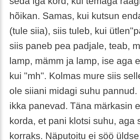
seda iga kord, kui temaga rääg
hõikan. Samas, kui kutsun end
(tule siia), siis tuleb, kui ütlen"
siis paneb pea padjale, teab, mi
lamp, mämm ja lamp, ise aga e
kui "mh". Kolmas mure siis selle
ole siiani midagi suhu pannud.
ikka panevad. Täna märkasin 
korda, et pani klotsi suhu, aga
korraks. Näputoitu ei söö üldse