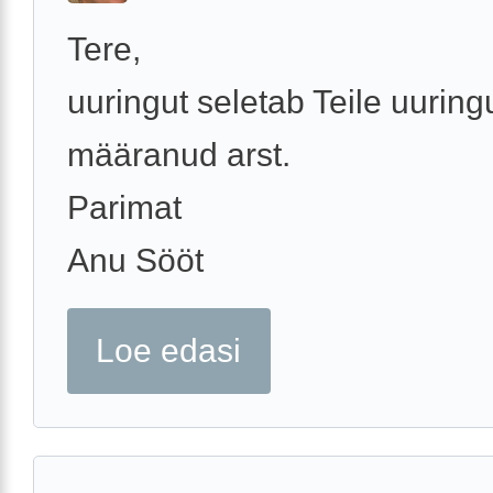
Tere,
uuringut seletab Teile uuring
määranud arst.
Parimat
Anu Sööt
Loe edasi