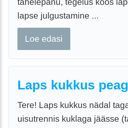
tähelepanu, tegelus koos la
lapse julgustamine ...
Loe edasi
Laps kukkus pea
Tere! Laps kukkus nädal tag
uisutrennis kuklaga jäässe (ta