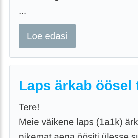
...
Loe edasi
Laps ärkab öösel t
Tere!
Meie väikene laps (1a1k) är
pikemat aega öösiti ülesse s