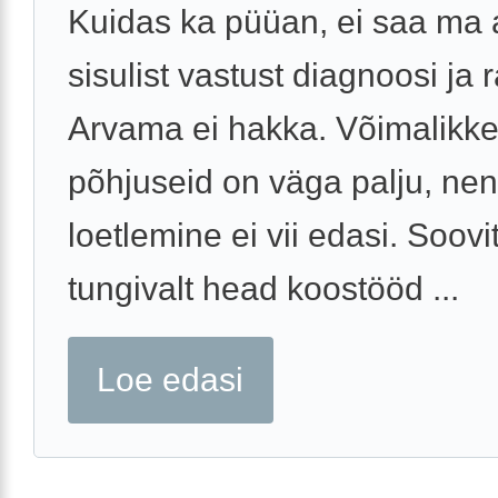
Kuidas ka püüan, ei saa ma
sisulist vastust diagnoosi ja 
Arvama ei hakka. Võimalikk
põhjuseid on väga palju, ne
loetlemine ei vii edasi. Soovi
tungivalt head koostööd ...
Loe edasi