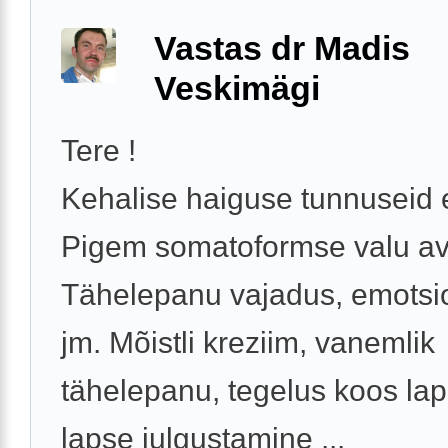
Vastas dr Madis
Veskimägi
Tere !
Kehalise haiguse tunnuseid e
Pigem somatoformse valu av
Tähelepanu vajadus, emotsi
jm. Mõistli kreziim, vanemlik
tähelepanu, tegelus koos la
lapse julgustamine ...