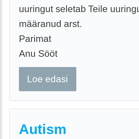
uuringut seletab Teile uuring
määranud arst.
Parimat
Anu Sööt
Loe edasi
Autism