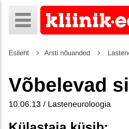
Esileht
Arsti nõuanded
Lasten
Võbelevad s
10.06.13 / Lasteneuroloogia
Külastaja küsib: