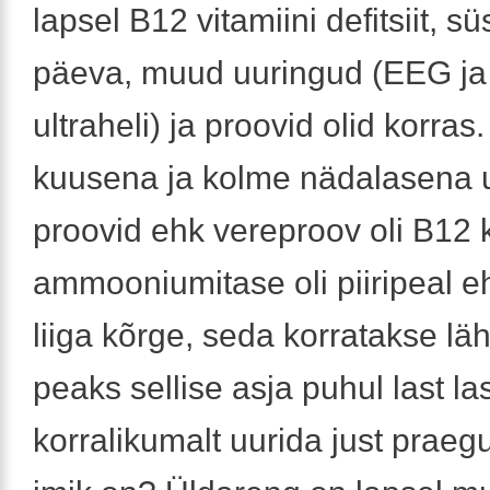
lapsel B12 vitamiini defitsiit, sü
päeva, muud uuringud (EEG ja
ultraheli) ja proovid olid korras
kuusena ja kolme nädalasena
proovid ehk vereproov oli B12 
ammooniumitase oli piiripeal 
liiga kõrge, seda korratakse läh
peaks sellise asja puhul last l
korralikumalt uurida just praegu