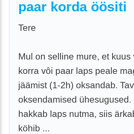
paar korda öösiti
Tere
Mul on selline mure, et kuus
korra vôi paar laps peale m
jäämist (1-2h) oksandab. Tava
oksendamised ühesugused. 
hakkab laps nutma, siis ärka
köhib ...