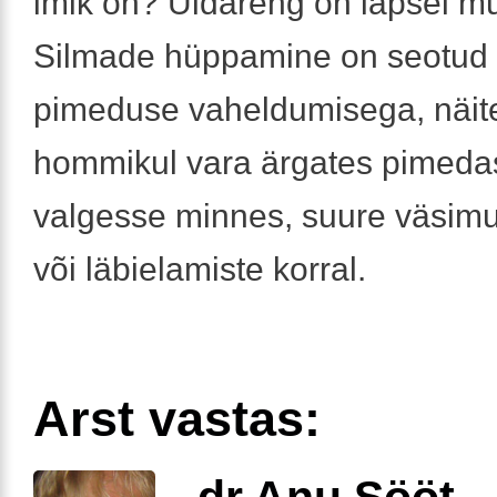
imik on? Üldareng on lapsel mu
Silmade hüppamine on seotud 
pimeduse vaheldumisega, näit
hommikul vara ärgates pimedas
valgesse minnes, suure väsimus
või läbielamiste korral.
Arst vastas:
dr Anu Sööt