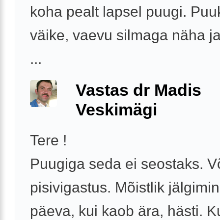
koha pealt lapsel puugi. Puu
väike, vaevu silmaga näha ja
...
Vastas dr Madis
Veskimägi
Tere !
Puugiga seda ei seostaks. V
pisivigastus. Mõistlik jälgimi
päeva, kui kaob ära, hästi. Ku