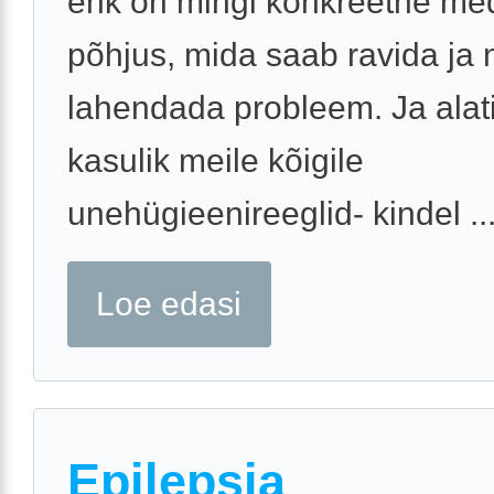
ehk on mingi konkreetne medi
põhjus, mida saab ravida ja n
lahendada probleem. Ja alat
kasulik meile kõigile
unehügieenireeglid- kindel ..
Loe edasi
Epilepsia