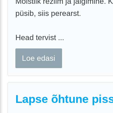
Mõistlik reziim ja jälgimine. 
püsib, siis perearst.
Head tervist ...
Loe edasi
Lapse õhtune pis