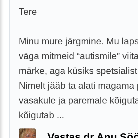
Tere
Minu mure järgmine. Mu laps
väga mitmeid “autismile” viit
märke, aga küsiks spetsialist
Nimelt jääb ta alati magama
vasakule ja paremale kõiguta
kõigutab ...
Vastas dr Anu Söö