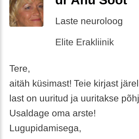
Laste neuroloog
Elite Erakliinik
Tere,
aitäh küsimast! Teie kirjast järe
last on uuritud ja uuritakse põhj
Usaldage oma arste!
Lugupidamisega,