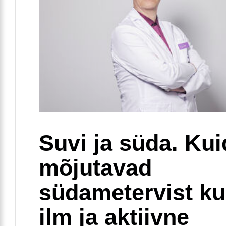
Suvi ja süda. Ku
mõjutavad
südametervist k
ilm ja aktiivne