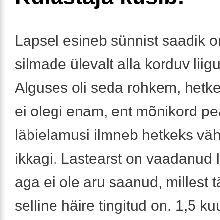
Lapsel esineb sünnist saadik
silmade ülevalt alla korduv liig
Alguses oli seda rohkem, hetk
ei olegi enam, ent mõnikord pe
läbielamusi ilmneb hetkeks väh
ikkagi. Lastearst on vaadanud l
aga ei ole aru saanud, millest t
selline häire tingitud on. 1,5 ku