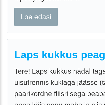
Loe edasi
Laps kukkus pea
Tere! Laps kukkus nädal tag
uisutrennis kuklaga jäässe (ta
paarikordne fliisriisega peap
enne käis pepu maha ja siis 