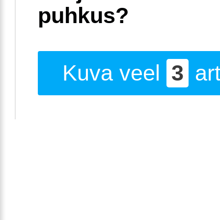
puhkus?
Kuva veel
3
art