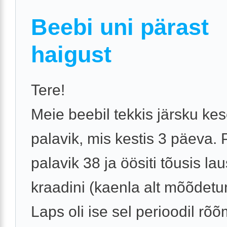
Beebi uni pärast
haigust
Tere!
Meie beebil tekkis järsku ke
palavik, mis kestis 3 päeva. 
palavik 38 ja öösiti tõusis la
kraadini (kaenla alt mõõdetu
Laps oli ise sel perioodil rõõm