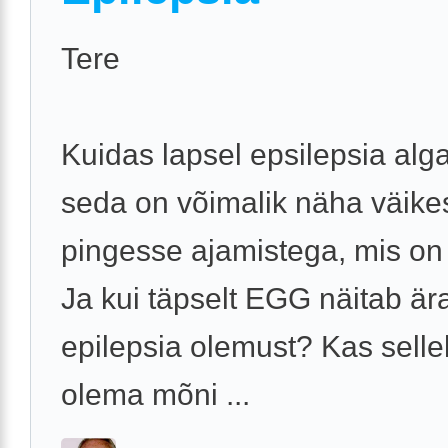
Tere
Kuidas lapsel epsilepsia alg
seda on võimalik näha väike
pingesse ajamistega, mis on
Ja kui täpselt EGG näitab är
epilepsia olemust? Kas sell
olema mõni ...