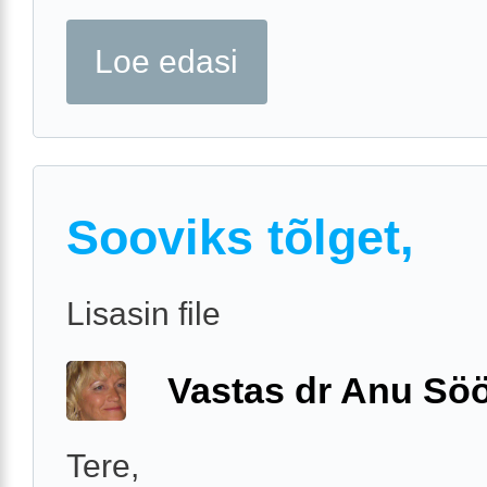
Loe edasi
Sooviks tõlget,
Lisasin file
Vastas dr Anu Söö
Tere,