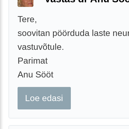
Tere,
soovitan pöörduda laste neu
vastuvõtule.
Parimat
Anu Sööt
Loe edasi