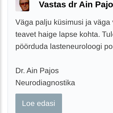
Vastas dr Ain Paj
Väga palju küsimusi ja väga
teavet haige lapse kohta. Tu
pöörduda lasteneuroloogi po
Dr. Ain Pajos
Neurodiagnostika
Loe edasi