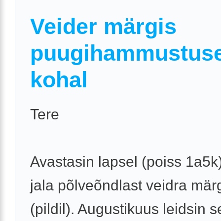
Veider märgis
puugihammustus
kohal
Tere
Avastasin lapsel (poiss 1a5
jala põlveõndlast veidra mär
(pildil). Augustikuus leidsin 