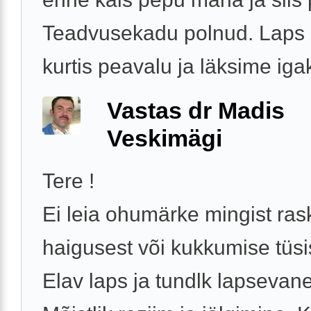
Teadvusekadu polnud. Laps n
kurtis peavalu ja läksime igak
Vastas dr Madis
Veskimägi
Tere !
Ei leia ohumärke mingist ra
haigusest või kukkumise tüsi
Elav laps ja tundlk lapsevan