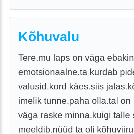
Kõhuvalu
Tere.mu laps on väga ebakin
emotsionaalne.ta kurdab pid
valusid.kord käes.siis jalas.
imelik tunne.paha olla.tal on 
väga raske minna.kuigi talle 
meeldib.nüüd ta oli kõhuviirus