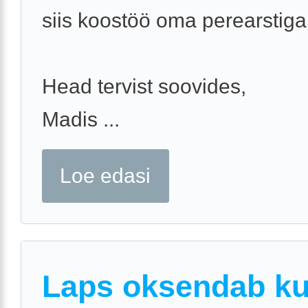
siis koostöö oma perearstiga
Head tervist soovides,
Madis ...
Loe edasi
Laps oksendab k