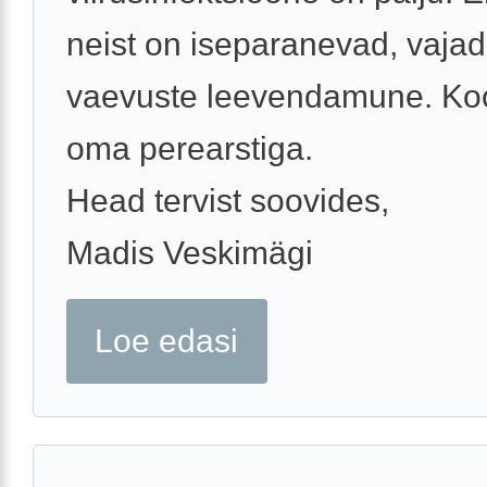
neist on iseparanevad, vajad
vaevuste leevendamune. Ko
oma perearstiga.
Head tervist soovides,
Madis Veskimägi
Loe edasi