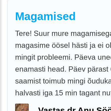
Magamised
Tere! Suur mure magamisega
magasime öösel hästi ja ei o
mingit probleemi. Päeva une
enamasti head. Päev pärast 
saamist toimub mingi õuduk
halvasti iga 15 min tagant nut
Vastas dr Anu Söö