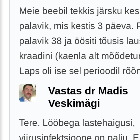
Meie beebil tekkis järsku ke
palavik, mis kestis 3 päeva. 
palavik 38 ja öösiti tõusis la
kraadini (kaenla alt mõõdetu
Laps oli ise sel perioodil rõõm
Vastas dr Madis
Veskimägi
Tere. Lööbega lastehaigusi,
viirusinfektsioone on palju.