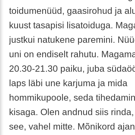
toidumenüüd, gaasirohud ja alu
kuust tasapisi lisatoiduga. Ma
justkui natukene paremini. Nü
uni on endiselt rahutu. Magam
20.30-21.30 paiku, juba südaö
laps läbi une karjuma ja mida
hommikupoole, seda tihedamin
kisaga. Olen andnud siis rinda,
see, vahel mitte. Mõnikord ajan