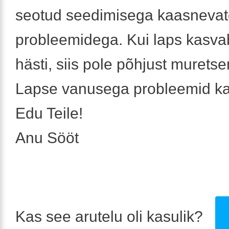
seotud seedimisega kaasneva
probleemidega. Kui laps kasva
hästi, siis pole põhjust murets
Lapse vanusega probleemid k
Edu Teile!
Anu Sööt
Kas see arutelu oli kasulik?