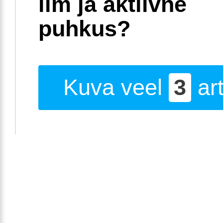
ilm ja aktiivne
puhkus?
Kuva veel
3
art