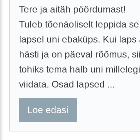
Tere ja aitäh pöördumast!
Tuleb tõenäoliselt leppida sel
lapsel uni ebaküps. Kui laps
hästi ja on päeval rõõmus, sii
tohiks tema halb uni milleleg
viidata. Osad lapsed ...
Loe edasi