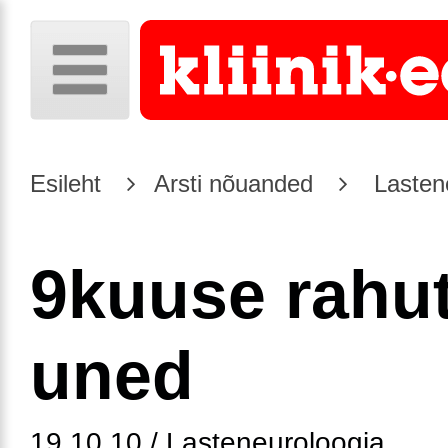
Esileht
Arsti nõuanded
Lasten
9kuuse rahu
uned
19.10.10 / Lasteneuroloogia