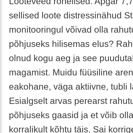
Looteveed rohelised. Apgar 7,7,
sellised loote distressinähud S
monitooringul võivad olla rahu
põhjuseks hilisemas elus? Rah
olnud kogu aeg ja see puudutab
magamist. Muidu füüsiline are
eakohane, väga aktiivne, tubli 
Esialgselt arvas perearst rahut
põhjuseks gaasid ja et võib olla
korralikult kõhtu täis. Sai korr