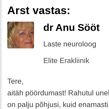
Arst vastas:
dr Anu Sööt
Laste neuroloog
Elite Erakliinik
Tere,
aitäh pöördumast! Rahutul une
on palju põhjusi, kuid enamast