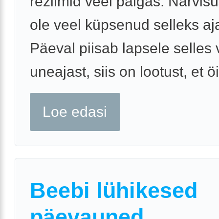
reziimid veel paigas. Närvis
ole veel küpsenud selleks aj
Päeval piisab lapsele selles
uneajast, siis on lootust, et öi
Loe edasi
Beebi lühikesed
päevauned