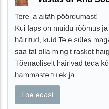
Tere ja aitäh pöördumast!
Kui laps on muidu rõõmus ja 
häiritud, kuid Teie süles maga
saa tal olla mingit rasket hai
Tõenäoliselt häirivad teda kõ
hammaste tulek ja ...
Loe edasi