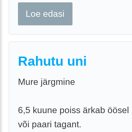
Loe edasi
Rahutu uni
Mure järgmine
6,5 kuune poiss ärkab öösel 
või paari tagant.