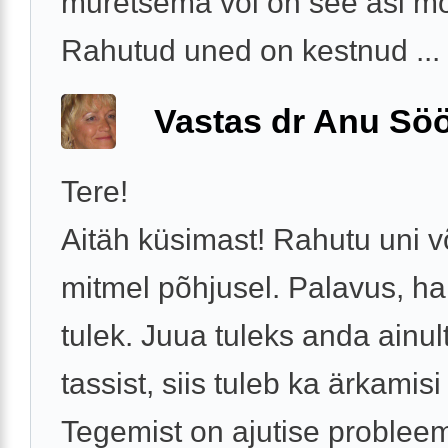
muretsema vōi on see asi m
Rahutud uned on kestnud ...
Vastas dr Anu Söö
Tere!
Aitäh küsimast! Rahutu uni võ
mitmel põhjusel. Palavus, 
tulek. Juua tuleks anda ainult
tassist, siis tuleb ka ärkamis
Tegemist on ajutise problee