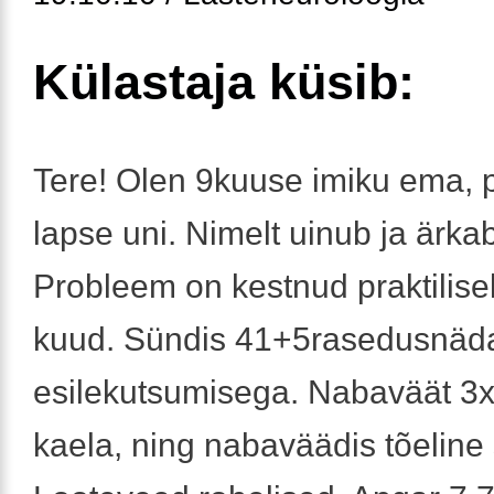
Külastaja küsib:
Tere! Olen 9kuuse imiku ema, 
lapse uni. Nimelt uinub ja ärka
Probleem on kestnud praktilisel
kuud. Sündis 41+5rasedusnäda
esilekutsumisega. Nabaväät 3
kaela, ning nabaväädis tõeline