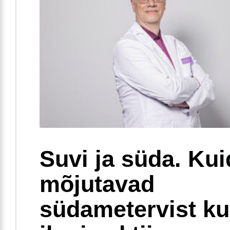
Suvi ja süda. Ku
mõjutavad
südametervist k