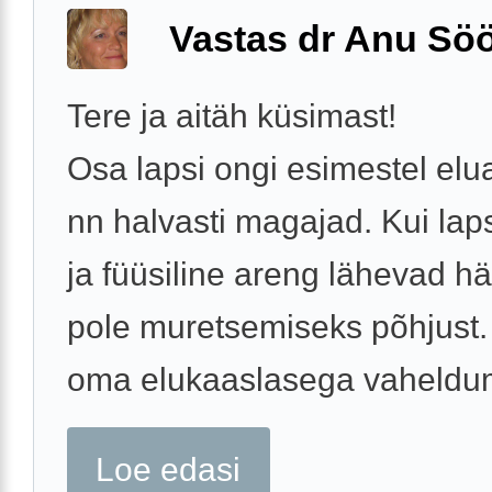
Vastas dr Anu Söö
Tere ja aitäh küsimast!
Osa lapsi ongi esimestel elu
nn halvasti magajad. Kui la
ja füüsiline areng lähevad häs
pole muretsemiseks põhjust
oma elukaaslasega vaheldumi
Loe edasi