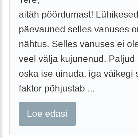
aitäh pöördumast! Lühikese
päevauned selles vanuses o
nähtus. Selles vanuses ei ol
veel välja kujunenud. Paljud 
oska ise uinuda, iga väikegi
faktor põhjustab ...
Loe edasi