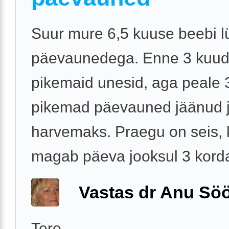
Suur mure 6,5 kuuse beebi l
päevaunedega. Enne 3 kuu
pikemaid unesid, aga peale 
pikemad päevauned jäänud j
harvemaks. Praegu on seis, 
magab päeva jooksul 3 korda 
Vastas dr Anu Söö
Tere,