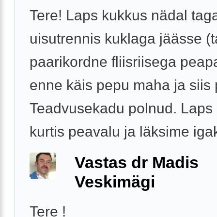
Tere! Laps kukkus nädal tag
uisutrennis kuklaga jäässe (ta
paarikordne fliisriisega peap
enne käis pepu maha ja siis 
Teadvusekadu polnud. Laps n
kurtis peavalu ja läksime igak
Vastas dr Madis
Veskimägi
Tere !