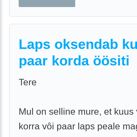
Laps oksendab k
paar korda öösiti
Tere
Mul on selline mure, et kuus
korra vôi paar laps peale m