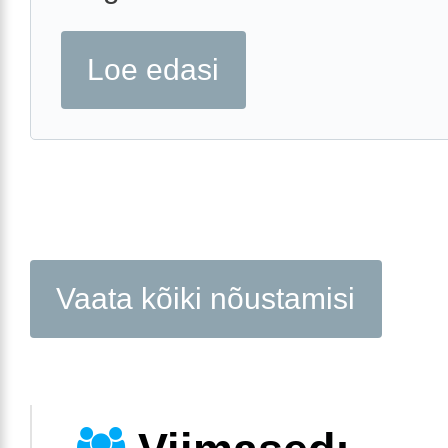
Loe edasi
Vaata kõiki nõustamisi