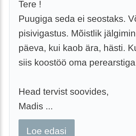
Tere !
Puugiga seda ei seostaks. V
pisivigastus. Mõistlik jälgimi
päeva, kui kaob ära, hästi. Ku
siis koostöö oma perearstiga
Head tervist soovides,
Madis ...
Loe edasi