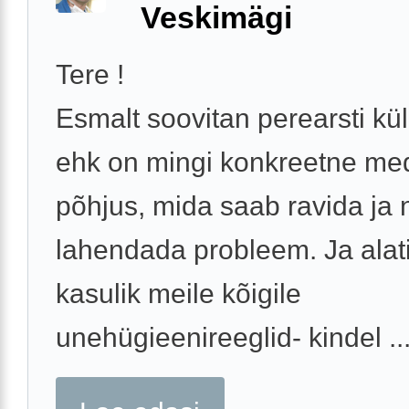
Veskimägi
Tere !
Esmalt soovitan perearsti kül
ehk on mingi konkreetne medi
põhjus, mida saab ravida ja n
lahendada probleem. Ja alat
kasulik meile kõigile
unehügieenireeglid- kindel ..