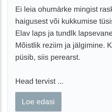
Ei leia ohumärke mingist ra
haigusest või kukkumise tüsi
Elav laps ja tundlk lapsevan
Mõistlik reziim ja jälgimine. 
püsib, siis perearst.
Head tervist ...
Loe edasi