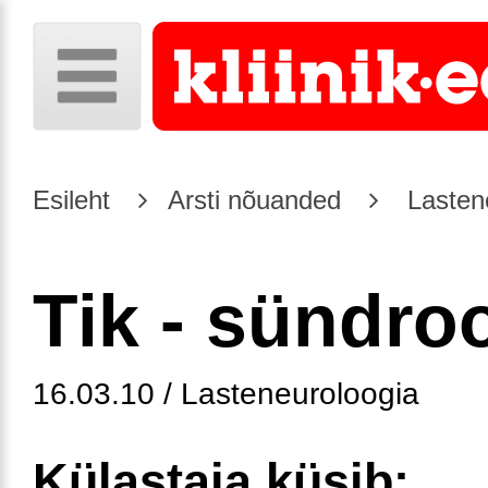
Esileht
Arsti nõuanded
Lasten
Tik - sündr
16.03.10 / Lasteneuroloogia
Külastaja küsib: