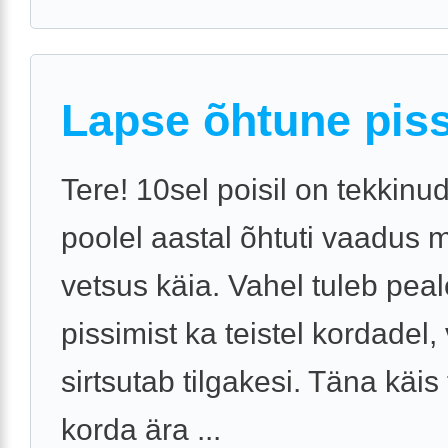
Lapse õhtune pis
Tere! 10sel poisil on tekkinu
poolel aastal õhtuti vaadus 
vetsus käia. Vahel tuleb pea
pissimist ka teistel kordadel,
sirtsutab tilgakesi. Täna käis 
korda ära ...