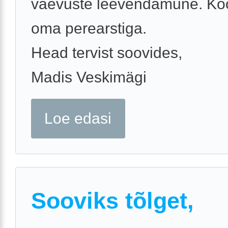
vaevuste leevendamune. Ko
oma perearstiga.
Head tervist soovides,
Madis Veskimägi
Loe edasi
Sooviks tõlget,