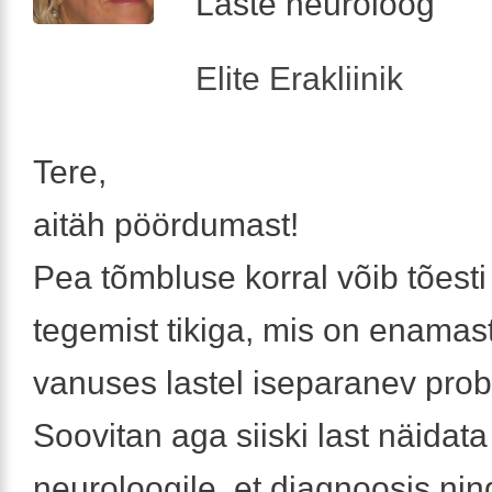
Laste neuroloog
Elite Erakliinik
Tere,
aitäh pöördumast!
Pea tõmbluse korral võib tõesti 
tegemist tikiga, mis on enamast
vanuses lastel iseparanev pro
Soovitan aga siiski last näidata
neuroloogile, et diagnoosis nin