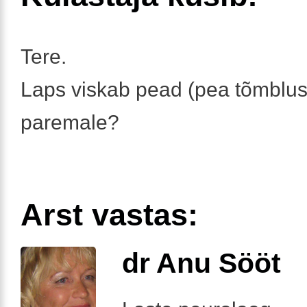
Tere.
Laps viskab pead (pea tõmblus
paremale?
Arst vastas:
dr Anu Sööt