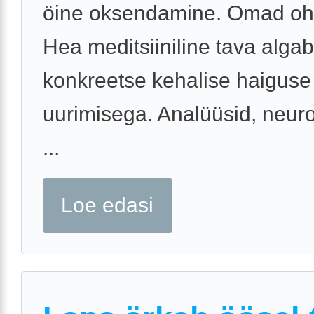
öine oksendamine. Omad oh
Hea meditsiiniline tava algab
konkreetse kehalise haiguse
uurimisega. Analüüsid, neuro
...
Loe edasi