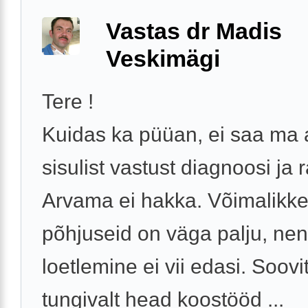
Vastas dr Madis
Veskimägi
Tere !
Kuidas ka püüan, ei saa ma
sisulist vastust diagnoosi ja 
Arvama ei hakka. Võimalikk
põhjuseid on väga palju, ne
loetlemine ei vii edasi. Soovi
tungivalt head koostööd ...