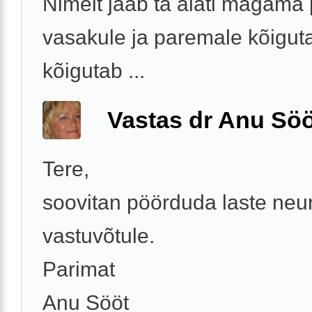
Nimelt jääb ta alati magama
vasakule ja paremale kõiguta
kõigutab ...
Vastas dr Anu Söö
Tere,
soovitan pöörduda laste neu
vastuvõtule.
Parimat
Anu Sööt