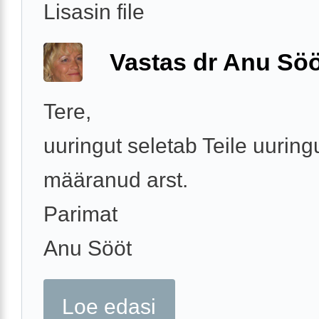
Lisasin file
Vastas dr Anu Söö
Tere,
uuringut seletab Teile uuring
määranud arst.
Parimat
Anu Sööt
Loe edasi