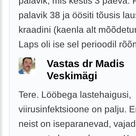
palavik, mis kestis 3 päeva. 
palavik 38 ja öösiti tõusis la
kraadini (kaenla alt mõõdetu
Laps oli ise sel perioodil rõõm
Vastas dr Madis
Veskimägi
Tere. Lööbega lastehaigusi,
viirusinfektsioone on palju.
neist on iseparanevad, vajad