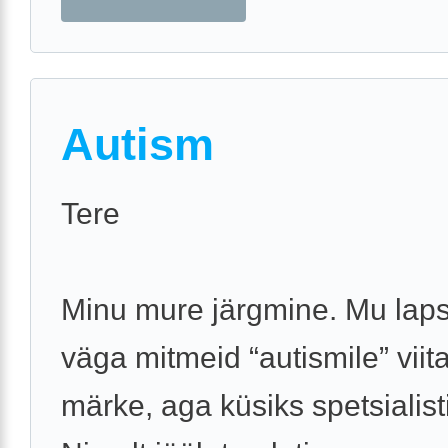
Autism
Tere
Minu mure järgmine. Mu laps
väga mitmeid “autismile” viit
märke, aga küsiks spetsialist