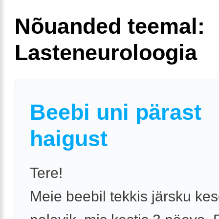
Nõuanded teemal:
Lasteneuroloogia
Beebi uni pärast
haigust
Tere!
Meie beebil tekkis järsku ke