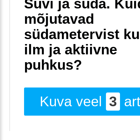
Suvi ja süda. Ku
mõjutavad
südametervist k
ilm ja aktiivne
puhkus?
Kuva veel
3
art