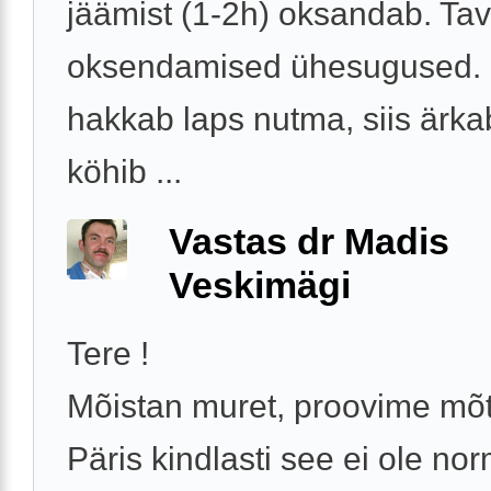
jäämist (1-2h) oksandab. Tava
oksendamised ühesugused. 
hakkab laps nutma, siis ärka
köhib ...
Vastas dr Madis
Veskimägi
Tere !
Mõistan muret, proovime mõt
Päris kindlasti see ei ole no