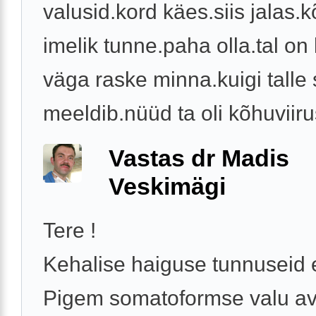
valusid.kord käes.siis jalas.
imelik tunne.paha olla.tal on 
väga raske minna.kuigi talle 
meeldib.nüüd ta oli kõhuviirus
Vastas dr Madis
Veskimägi
Tere !
Kehalise haiguse tunnuseid e
Pigem somatoformse valu av