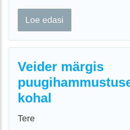
Loe edasi
Veider märgis
puugihammustus
kohal
Tere