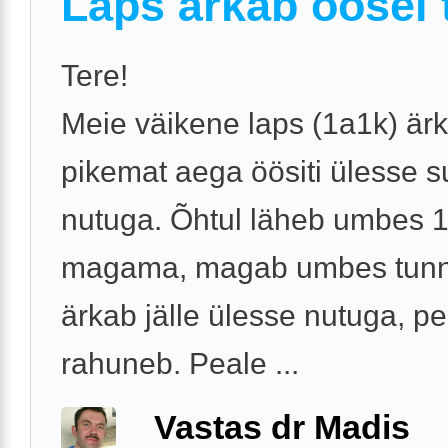
Laps ärkab öösel t
Tere!
Meie väikene laps (1a1k) är
pikemat aega öösiti ülesse s
nutuga. Õhtul läheb umbes 1
magama, magab umbes tunnik
ärkab jälle ülesse nutuga, p
rahuneb. Peale ...
Vastas dr Madis