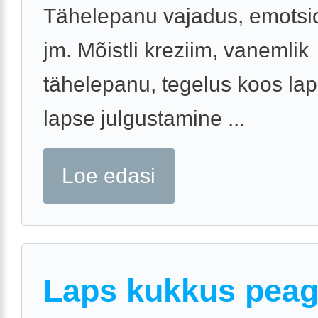
Tähelepanu vajadus, emotsi
jm. Mõistli kreziim, vanemlik
tähelepanu, tegelus koos la
lapse julgustamine ...
Loe edasi
Laps kukkus pea