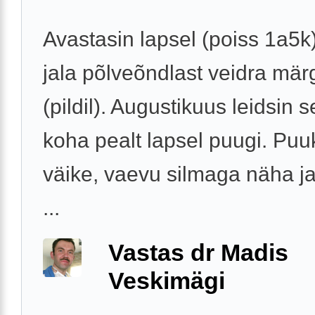
Avastasin lapsel (poiss 1a5
jala põlveõndlast veidra mär
(pildil). Augustikuus leidsin 
koha pealt lapsel puugi. Puu
väike, vaevu silmaga näha ja
...
Vastas dr Madis
Veskimägi