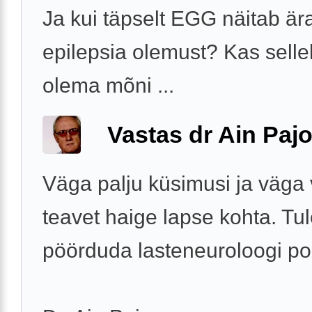
Ja kui täpselt EGG näitab är
epilepsia olemust? Kas sell
olema mõni ...
Vastas dr Ain Paj
Väga palju küsimusi ja väga
teavet haige lapse kohta. Tu
pöörduda lasteneuroloogi po