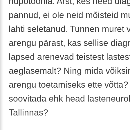
hüpotoonia. Arst, kes need dia
pannud, ei ole neid mõisteid m
lahti seletanud. Tunnen muret 
arengu pärast, kas sellise dia
lapsed arenevad teistest lastes
aeglasemalt? Ning mida võiksi
arengu toetamiseks ette võtta?
soovitada ehk head lasteneuro
Tallinnas?