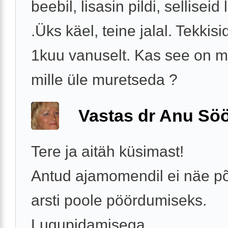
beebil, lisasin pildi, selliseid
.Üks käel, teine jalal. Tekki
1kuu vanuselt. Kas see on m
mille üle muretseda ?
Vastas dr Anu Söö
Tere ja aitäh küsimast!
Antud ajamomendil ei näe põ
arsti poole pöördumiseks.
Lugupidamisega