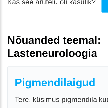
Kas see arutelu oli kasulik?
Nõuanded teemal:
Lasteneuroloogia
Pigmendilaigud
Tere, küsimus pigmendilaiku