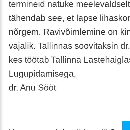
termineid natuke meelevaldselt.
tähendab see, et lapse lihasko
nõrgem. Ravivõimlemine on kin
vajalik. Tallinnas soovitaksin d
kes töötab Tallinna Lastehaigla
Lugupidamisega,
dr. Anu Sööt