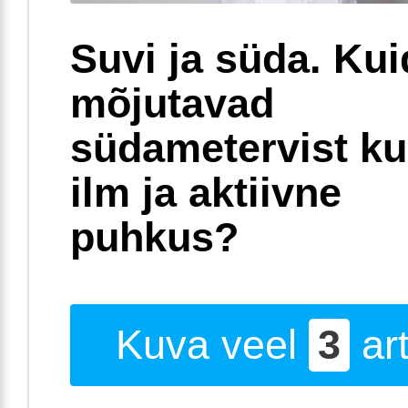
Suvi ja süda. Ku
mõjutavad
südametervist k
ilm ja aktiivne
puhkus?
Kuva veel
3
art