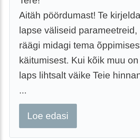
Tere!
Aitäh pöördumast! Te kirjeld
lapse väliseid parameetreid,
räägi midagi tema õppimisest
käitumisest. Kui kõik muu on 
laps lihtsalt väike Teie hinnan
...
Loe edasi