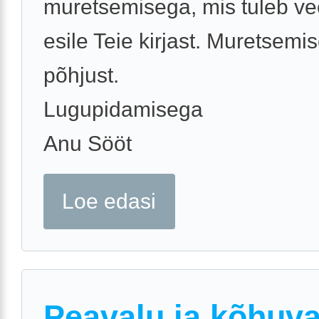
muretsemisega, mis tuleb ve
esile Teie kirjast. Muretsemi
põhjust.
Lugupidamisega
Anu Sööt
Loe edasi
Peavalu ja kõhuva