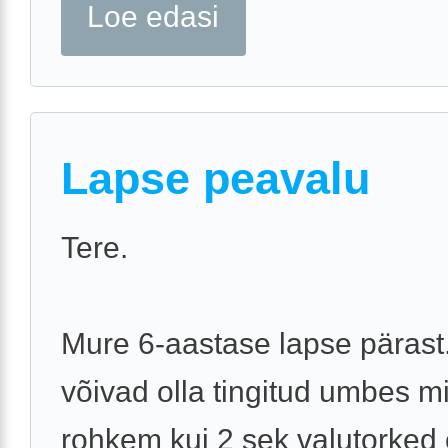
Loe edasi
Lapse peavalu
Tere.
Mure 6-aastase lapse pärast.
võivad olla tingitud umbes mi
rohkem kui 2 sek valutorked 