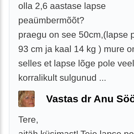
olla 2,6 aastase lapse
peaümbermõõt?
praegu on see 50cm,(lapse 
93 cm ja kaal 14 kg ) mure o
selles et lapse lõge pole vee
korralikult sulgunud ...
Vastas dr Anu Söö
Tere,
aitäh küsimast! Teie lapse p