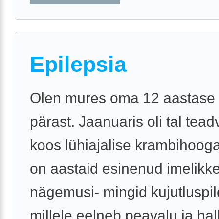
Epilepsia
Olen mures oma 12 aastase 
pärast. Jaanuaris oli tal tea
koos lühiajalise krambihooga.
on aastaid esinenud imelikk
nägemusi- mingid kujutluspil
millele eelneb peavalu ja halb