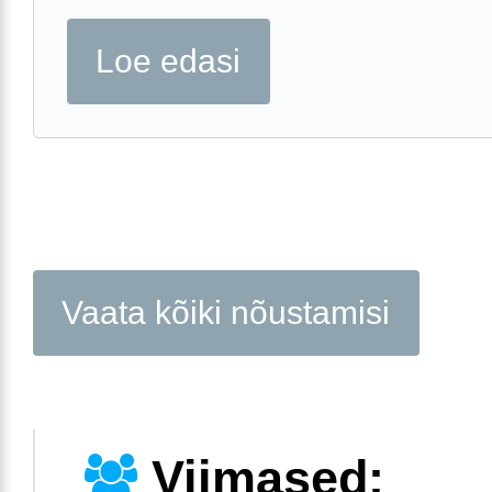
Loe edasi
Vaata kõiki nõustamisi
Viimased: