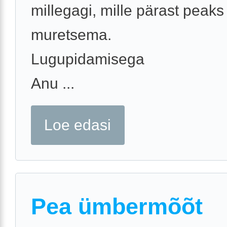
millegagi, mille pärast peaks
muretsema.
Lugupidamisega
Anu ...
Loe edasi
Pea ümbermõõt