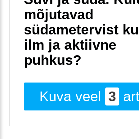
mõjutavad
südametervist k
ilm ja aktiivne
puhkus?
Kuva veel
3
art