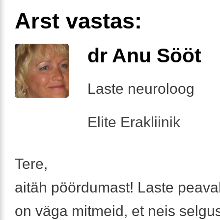
Arst vastas:
dr Anu Sööt
Laste neuroloog
Elite Erakliinik
Tere,
aitäh pöördumast! Laste peava
on väga mitmeid, et neis selgu