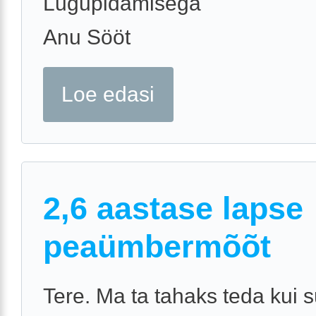
Lugupidamisega
Anu Sööt
Loe edasi
2,6 aastase lapse
peaümbermõõt
Tere. Ma ta tahaks teda kui s