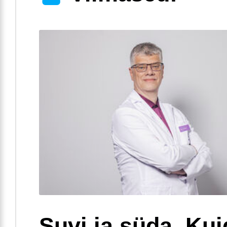
Suvi ja süda. Ku