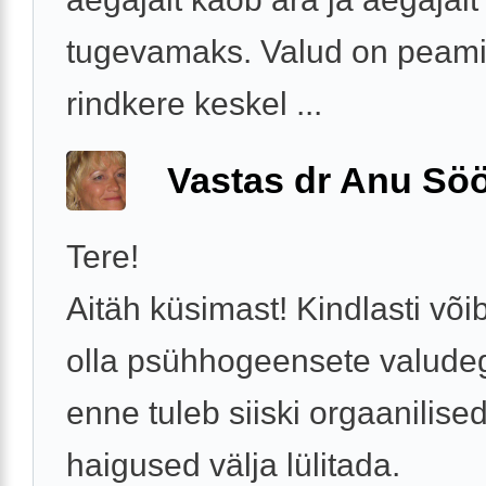
tugevamaks. Valud on peami
rindkere keskel ...
Vastas dr Anu Söö
Tere!
Aitäh küsimast! Kindlasti või
olla psühhogeensete valude
enne tuleb siiski orgaanilise
haigused välja lülitada.