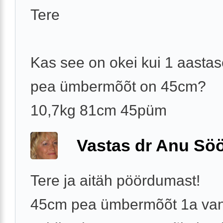
Tere
Kas see on okei kui 1 aastas
pea ümbermõõt on 45cm?
10,7kg 81cm 45püm
Vastas dr Anu Söö
Tere ja aitäh pöördumast!
45cm pea ümbermõõt 1a va