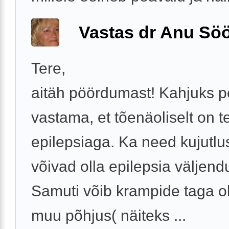
Vastas dr Anu Söö
Tere,
aitäh pöördumast! Kahjuks 
vastama, et tõenäoliselt on 
epilepsiaga. Ka need kujutlus
võivad olla epilepsia väljend
Samuti võib krampide taga ol
muu põhjus( näiteks ...