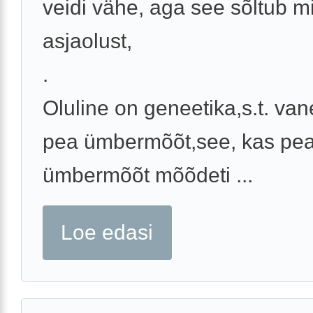
veidi vähe, aga see sõltub m
asjaolust,
.
Oluline on geneetika,s.t. va
pea ümbermõõt,see, kas pe
ümbermõõt mõõdeti ...
Loe edasi