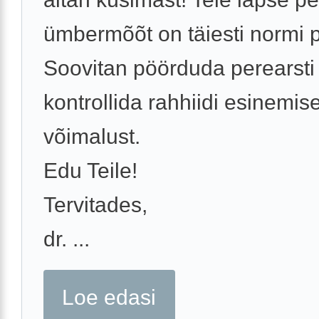
ümbermõõt on täiesti normi p
Soovitan pöörduda perearsti 
kontrollida rahhiidi esinemis
võimalust.
Edu Teile!
Tervitades,
dr. ...
Loe edasi