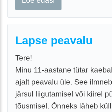
Loe edasi
Lapse peavalu
Tere!
Minu 11-aastane tütar kaeba
ajalt peavalu üle. See ilmne
järsul liigutamisel või kiirel pü
tõusmisel. Õnneks läheb küll