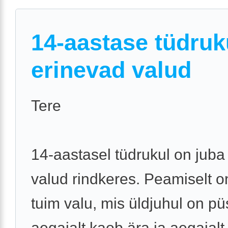
14-aastase tüdruk
erinevad valud
Tere
14-aastasel tüdrukul on jub
valud rindkeres. Peamiselt o
tuim valu, mis üldjuhul on püs
aegajalt kaob ära ja aegajal