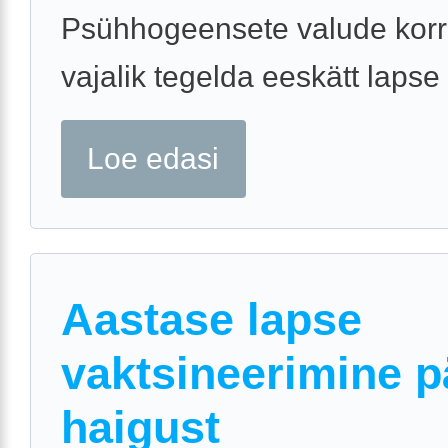
Psühhogeensete valude korr
vajalik tegelda eeskätt lapse .
Loe edasi
Aastase lapse
vaktsineerimine p
haigust