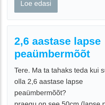
Loe edasi
2,6 aastase lapse
peaümbermõõt
Tere. Ma ta tahaks teda kui s
olla 2,6 aastase lapse
peaümbermõõt?
praegu on see 50cm,(lapse 