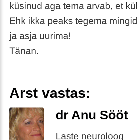
küsinud aga tema arvab, et kül
Ehk ikka peaks tegema mingid
ja asja uurima!
Tänan.
Arst vastas:
dr Anu Sööt
Laste neuroloog