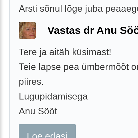
Arsti sõnul lõge juba peaaegu 
Vastas dr Anu Söö
Tere ja aitäh küsimast!
Teie lapse pea ümbermõõt o
piires.
Lugupidamisega
Anu Sööt
Loe edasi