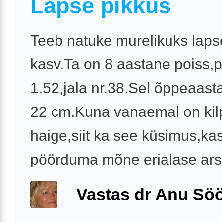
Lapse pikkus
Teeb natuke murelikuks lapse
kasv.Ta on 8 aastane poiss,p
1.52,jala nr.38.Sel õppeaast
22 cm.Kuna vanaemal on kil
haige,siit ka see küsimus,ka
pöörduma mõne erialase arsti
Vastas dr Anu Söö