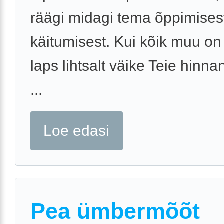
räägi midagi tema õppimisest
käitumisest. Kui kõik muu on 
laps lihtsalt väike Teie hinnan
...
Loe edasi
Pea ümbermõõt