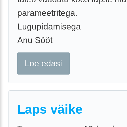
parameetritega.
Lugupidamisega
Anu Sööt
Loe edasi
Laps väike