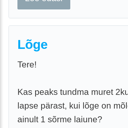
Lõge
Tere!
Kas peaks tundma muret 2k
lapse pärast, kui lõge on mõ
ainult 1 sõrme laiune?