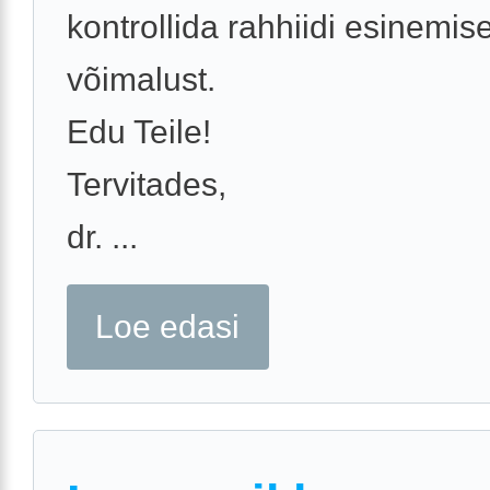
kontrollida rahhiidi esinemis
võimalust.
Edu Teile!
Tervitades,
dr. ...
Loe edasi