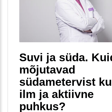
Suvi ja süda. Ku
mõjutavad
südametervist k
ilm ja aktiivne
puhkus?