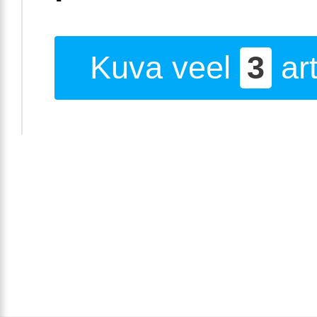
Kuva veel
3
art