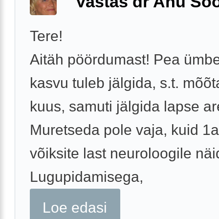
Vastas dr Anu Söö
Tere!
Aitäh pöördumast! Pea ümb
kasvu tuleb jälgida, s.t. mõõt
kuus, samuti jälgida lapse ar
Muretseda pole vaja, kuid 1
võiksite last neuroloogile näi
Lugupidamisega,
Loe edasi