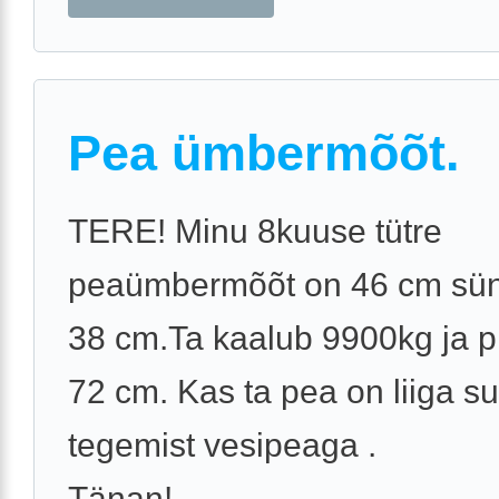
Pea ümbermõõt.
TERE! Minu 8kuuse tütre
peaümbermõõt on 46 cm sünd
38 cm.Ta kaalub 9900kg ja p
72 cm. Kas ta pea on liiga su
tegemist vesipeaga .
Tänan!