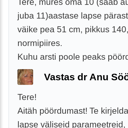
Tere, mures oma 10 (saab au
juba 11)aastase lapse pärast
väike pea 51 cm, pikkus 140,
normipiires.
Kuhu arsti poole peaks pöö
Vastas dr Anu Söö
Tere!
Aitäh pöördumast! Te kirjeld
lapse väliseid parameetreid,