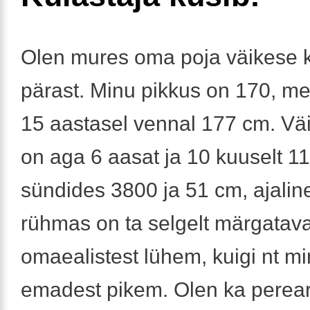
Olen mures oma poja väikese 
pärast. Minu pikkus on 170, me
15 aastasel vennal 177 cm. Vä
on aga 6 aasat ja 10 kuuselt 1
sündides 3800 ja 51 cm, ajaline
rühmas on ta selgelt märgatava
omaealistest lühem, kuigi nt mi
emadest pikem. Olen ka perear