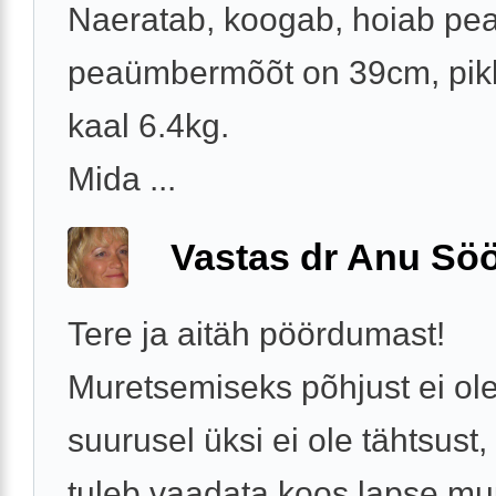
Naeratab, koogab, hoiab pea
peaümbermõõt on 39cm, pi
kaal 6.4kg.
Mida ...
Vastas dr Anu Söö
Tere ja aitäh pöördumast!
Muretsemiseks põhjust ei ol
suurusel üksi ei ole tähtsust
tuleb vaadata koos lapse m