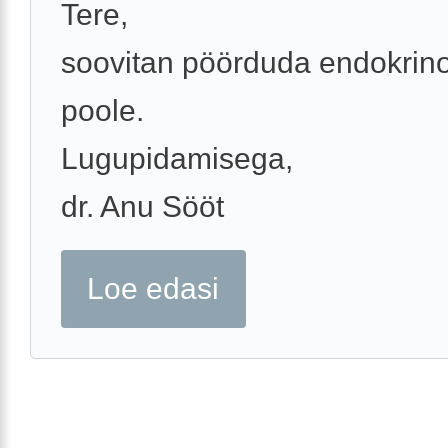
Tere,
soovitan pöörduda endokrino
poole.
Lugupidamisega,
dr. Anu Sööt
Loe edasi