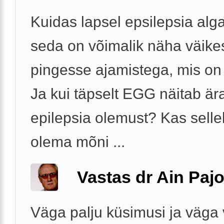
Kuidas lapsel epsilepsia alg
seda on võimalik näha väike
pingesse ajamistega, mis on
Ja kui täpselt EGG näitab är
epilepsia olemust? Kas sell
olema mõni ...
Vastas dr Ain Paj
Väga palju küsimusi ja väga