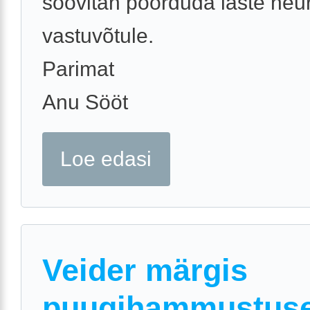
soovitan pöörduda laste neu
vastuvõtule.
Parimat
Anu Sööt
Loe edasi
Veider märgis
puugihammustus