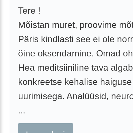
Tere !
Mõistan muret, proovime mõt
Päris kindlasti see ei ole no
öine oksendamine. Omad oh
Hea meditsiiniline tava algab
konkreetse kehalise haiguse
uurimisega. Analüüsid, neuro
...