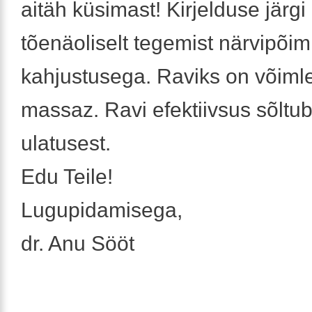
aitäh küsimast! Kirjelduse järgi
tõenäoliselt tegemist närvipõim
kahjustusega. Raviks on võiml
massaz. Ravi efektiivsus sõltu
ulatusest.
Edu Teile!
Lugupidamisega,
dr. Anu Sööt