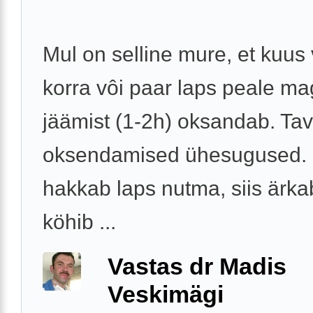
Mul on selline mure, et kuus
korra vôi paar laps peale m
jäämist (1-2h) oksandab. Tava
oksendamised ühesugused. 
hakkab laps nutma, siis ärka
köhib ...
Vastas dr Madis
Veskimägi