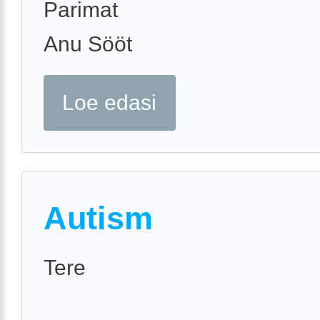
Parimat
Anu Sööt
Loe edasi
Autism
Tere