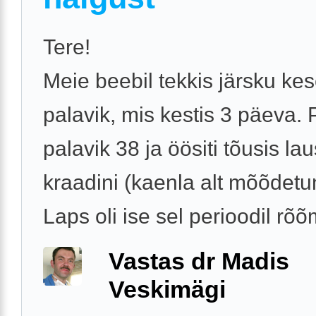
Tere!
Meie beebil tekkis järsku ke
palavik, mis kestis 3 päeva. 
palavik 38 ja öösiti tõusis la
kraadini (kaenla alt mõõdetu
Laps oli ise sel perioodil rõõm
Vastas dr Madis
Veskimägi