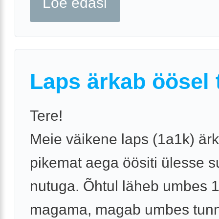
Loe edasi
Laps ärkab öösel t
Tere!
Meie väikene laps (1a1k) är
pikemat aega öösiti ülesse s
nutuga. Õhtul läheb umbes 1
magama, magab umbes tunnik