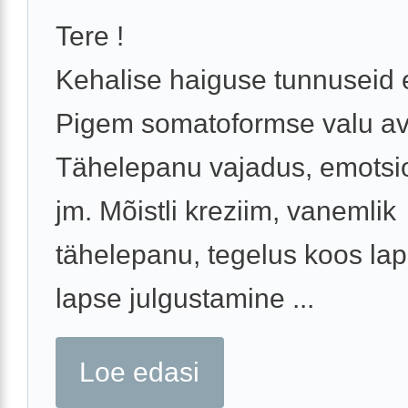
Tere !
Kehalise haiguse tunnuseid e
Pigem somatoformse valu av
Tähelepanu vajadus, emotsi
jm. Mõistli kreziim, vanemlik
tähelepanu, tegelus koos la
lapse julgustamine ...
Loe edasi