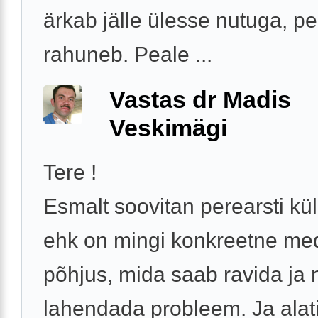
ärkab jälle ülesse nutuga, p
rahuneb. Peale ...
Vastas dr Madis
Veskimägi
Tere !
Esmalt soovitan perearsti kül
ehk on mingi konkreetne medi
põhjus, mida saab ravida ja n
lahendada probleem. Ja alat