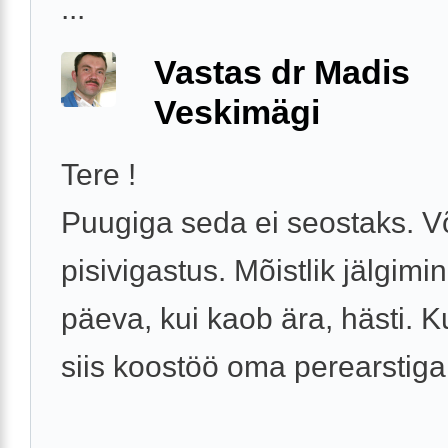
...
Vastas dr Madis
Veskimägi
Tere !
Puugiga seda ei seostaks. V
pisivigastus. Mõistlik jälgimi
päeva, kui kaob ära, hästi. Ku
siis koostöö oma perearstiga