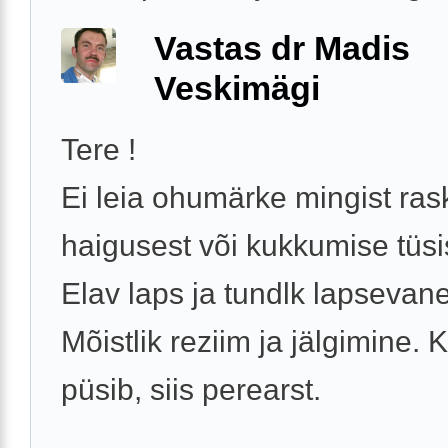
Vastas dr Madis
Veskimägi
Tere !
Ei leia ohumärke mingist ra
haigusest või kukkumise tüsi
Elav laps ja tundlk lapsevan
Mõistlik reziim ja jälgimine. 
püsib, siis perearst.