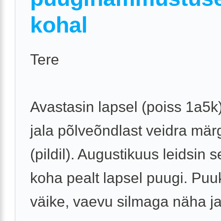
kohal
Tere
Avastasin lapsel (poiss 1a5
jala põlveõndlast veidra mär
(pildil). Augustikuus leidsin 
koha pealt lapsel puugi. Puu
väike, vaevu silmaga näha ja