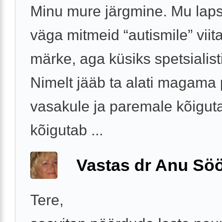
Minu mure järgmine. Mu laps
väga mitmeid “autismile” viit
märke, aga küsiks spetsialist
Nimelt jääb ta alati magama
vasakule ja paremale kõiguta
kõigutab ...
Vastas dr Anu Söö
Tere,