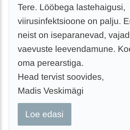
Tere. Lööbega lastehaigusi,
viirusinfektsioone on palju.
neist on iseparanevad, vajad
vaevuste leevendamune. Ko
oma perearstiga.
Head tervist soovides,
Madis Veskimägi
Loe edasi