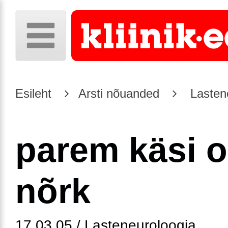
Esileht
Arsti nõuanded
Lasten
parem käsi 
nõrk
17.03.05 / Lasteneuroloogia