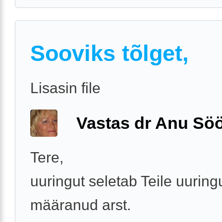
Sooviks tõlget,
Lisasin file
Vastas dr Anu Söö
Tere,
uuringut seletab Teile uuring
määranud arst.