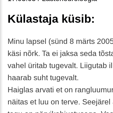
Külastaja küsib:
Minu lapsel (sünd 8 märts 200
käsi nõrk. Ta ei jaksa seda tõsta
vahel üritab tugevalt. Liigutab il
haarab suht tugevalt.
Haiglas arvati et on rangluumu
näitas et luu on terve. Seejärel 