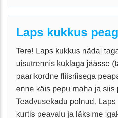
Laps kukkus pea
Tere! Laps kukkus nädal tag
uisutrennis kuklaga jäässe (ta
paarikordne fliisriisega peap
enne käis pepu maha ja siis 
Teadvusekadu polnud. Laps n
kurtis peavalu ja läksime igak