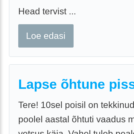
Head tervist ...
Loe edasi
Lapse õhtune pis
Tere! 10sel poisil on tekkinu
poolel aastal õhtuti vaadus 
vetsus käia. Vahel tuleb pea