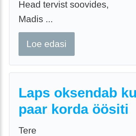
Head tervist soovides,
Madis ...
Loe edasi
Laps oksendab k
paar korda öösiti
Tere