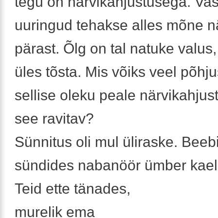
tegu on närvikahjustusega. Va
uuringud tehakse alles mõne n
pärast. Õlg on tal natuke valus, 
üles tõsta. Mis võiks veel põhj
sellise oleku peale närvikahju
see ravitav?
Sünnitus oli mul üliraske. Beebil
sündides nabanöör ümber kael
Teid ette tänades,
murelik ema