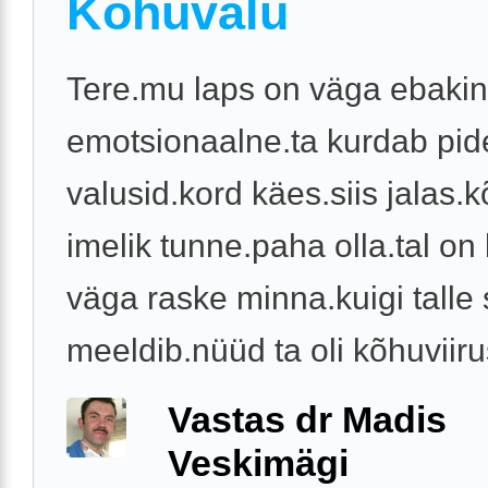
Kõhuvalu
Tere.mu laps on väga ebakin
emotsionaalne.ta kurdab pid
valusid.kord käes.siis jalas.
imelik tunne.paha olla.tal on 
väga raske minna.kuigi talle 
meeldib.nüüd ta oli kõhuviirus
Vastas dr Madis
Veskimägi