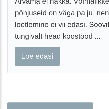
Arvama ei hakka. Võimalikk
põhjuseid on väga palju, ne
loetlemine ei vii edasi. Soovi
tungivalt head koostööd ...
Loe edasi