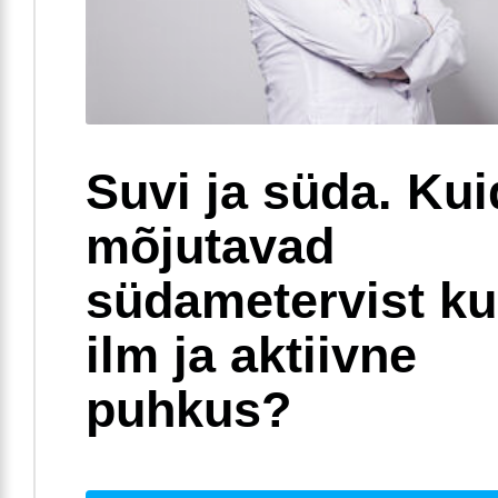
Suvi ja süda. Ku
mõjutavad
südametervist k
ilm ja aktiivne
puhkus?