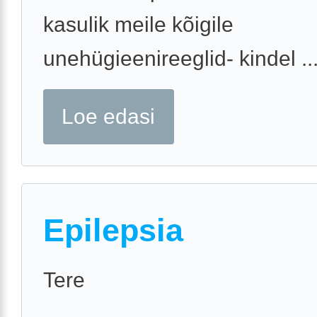
kasulik meile kõigile
unehügieenireeglid- kindel ..
Loe edasi
Epilepsia
Tere