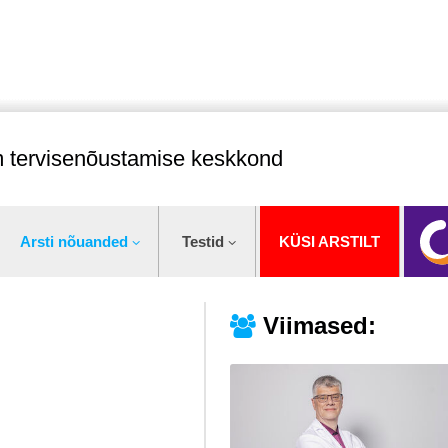
im tervisenõustamise keskkond
Arsti nõuanded
Testid
KÜSI ARSTILT
Viimased: