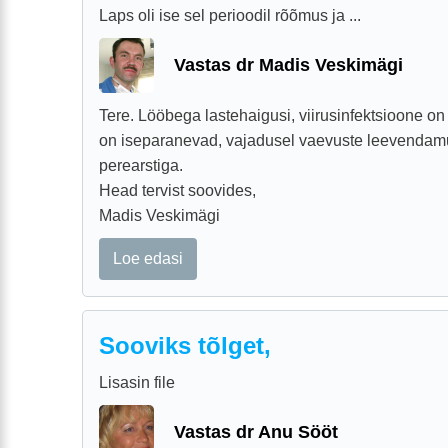
Laps oli ise sel perioodil rõõmus ja ...
Vastas dr Madis Veskimägi
Tere. Lööbega lastehaigusi, viirusinfektsioone on
on iseparanevad, vajadusel vaevuste leevenda
perearstiga.
Head tervist soovides,
Madis Veskimägi
Loe edasi
Sooviks tõlget,
Lisasin file
Vastas dr Anu Sööt