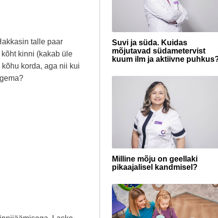
akkasin talle paar
Suvi ja süda. Kuidas
mõjutavad südametervist
kõht kinni (kakab üle
kuum ilm ja aktiivne puhkus
 kõhu korda, aga nii kui
tegema?
Milline mõju on geellaki
pikaajalisel kandmisel?