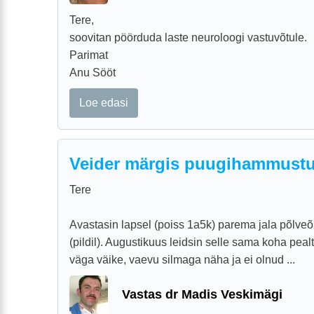
Tere,
soovitan pöörduda laste neuroloogi vastuvõtule.
Parimat
Anu Sööt
Loe edasi
Veider märgis puugihammustu
Tere
Avastasin lapsel (poiss 1a5k) parema jala põlveõ
(pildil). Augustikuus leidsin selle sama koha pealt
väga väike, vaevu silmaga näha ja ei olnud ...
Vastas dr Madis Veskimägi