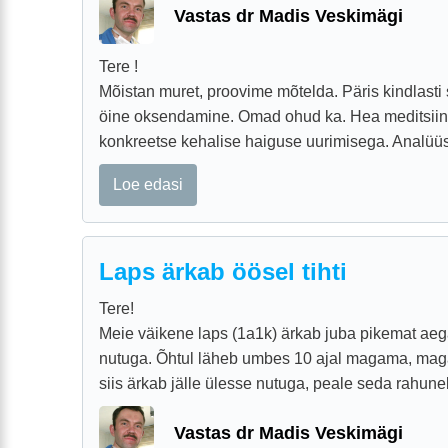
Vastas dr Madis Veskimägi
Tere !
Mõistan muret, proovime mõtelda. Päris kindlasti
öine oksendamine. Omad ohud ka. Hea meditsiini
konkreetse kehalise haiguse uurimisega. Analüüsid
Loe edasi
Laps ärkab öösel tihti
Tere!
Meie väikene laps (1a1k) ärkab juba pikemat aega
nutuga. Õhtul läheb umbes 10 ajal magama, mag
siis ärkab jälle ülesse nutuga, peale seda rahuneb
Vastas dr Madis Veskimägi