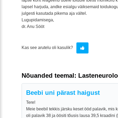
lapse kõht reageerib uuele toidule tõesti mõnikord 
lapsel harjuda, andke esialgu väiksemaid toidukogus
julgesti kasutada pikema aja vältel.
Lugupidamisega,
dr. Anu Sööt
Kas see arutelu oli kasulik?
Nõuanded teemal: Lasteneurolo
Beebi uni pärast haigust
Tere!
Meie beebil tekkis järsku keset ööd palavik, mis 
oli palavik 38 ja öösiti tõusis lausa 39,5 kraadini