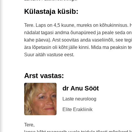
Külastaja küsib:
Tere. Laps on 4,5 kuune, mureks on kõhukinnisus. H
nädalat tagasi andma õunapüreed ja peale seda on 
kahe päeva). Arst soovitas anda vaseliinõli, see tegi
ära lõpetasin oli kõht jälle kinni. Mida ma peaksin 
Suur aitäh vastuse eest.
Arst vastas:
dr Anu Sööt
Laste neuroloog
Elite Erakliinik
Tere,