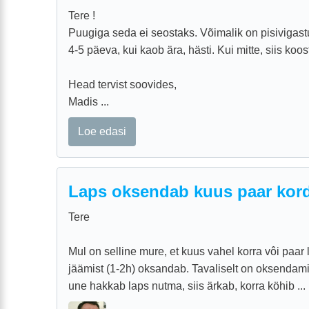
Tere !
Puugiga seda ei seostaks. Võimalik on pisivigastu
4-5 päeva, kui kaob ära, hästi. Kui mitte, siis ko
Head tervist soovides,
Madis ...
Loe edasi
Laps oksendab kuus paar kord
Tere
Mul on selline mure, et kuus vahel korra vôi paa
jäämist (1-2h) oksandab. Tavaliselt on oksenda
une hakkab laps nutma, siis ärkab, korra köhib ...