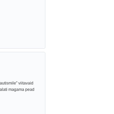
utismile” viitavaid
a alati magama pead