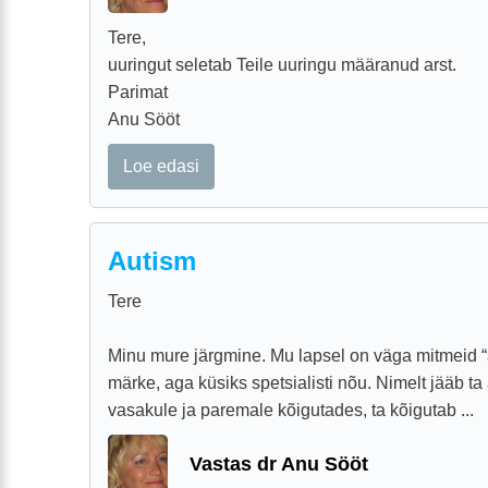
Tere,
uuringut seletab Teile uuringu määranud arst.
Parimat
Anu Sööt
Loe edasi
Autism
Tere
Minu mure järgmine. Mu lapsel on väga mitmeid “a
märke, aga küsiks spetsialisti nõu. Nimelt jääb t
vasakule ja paremale kõigutades, ta kõigutab ...
Vastas dr Anu Sööt