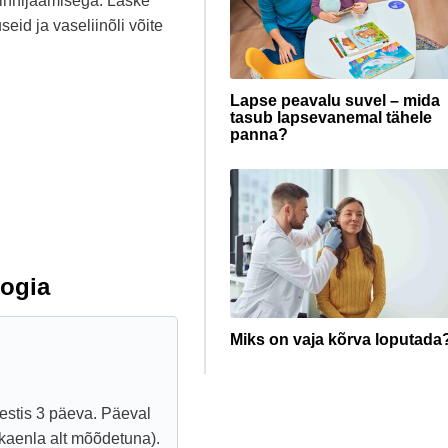
kinnijäämisega. Laske
eid ja vaseliinõli võite
Lapse peavalu suvel – mida
tasub lapsevanemal tähele
panna?
ogia
Miks on vaja kõrva loputada
kestis 3 päeva. Päeval
 (kaenla alt mõõdetuna).