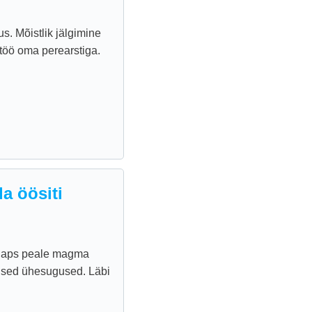
s. Mõistlik jälgimine
ostöö oma perearstiga.
a öösiti
r laps peale magma
mised ühesugused. Läbi