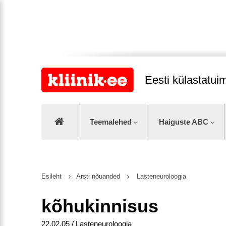
Eesti külastatu
Teemalehed
Haiguste ABC
Esileht
Arsti nõuanded
Lasteneuroloogia
kõhukinnisus
22.02.05 / Lasteneuroloogia