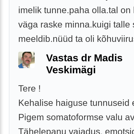
imelik tunne.paha olla.tal on 
väga raske minna.kuigi talle 
meeldib.nüüd ta oli kõhuviirus
Vastas dr Madis
Veskimägi
Tere !
Kehalise haiguse tunnuseid e
Pigem somatoformse valu av
Tähelepanu vajadus, emotsi