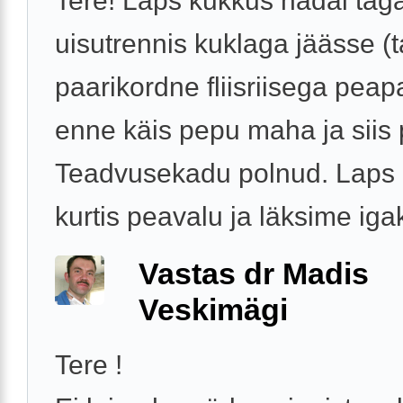
Tere! Laps kukkus nädal tag
uisutrennis kuklaga jäässe (ta
paarikordne fliisriisega peap
enne käis pepu maha ja siis 
Teadvusekadu polnud. Laps n
kurtis peavalu ja läksime igak
Vastas dr Madis
Veskimägi
Tere !