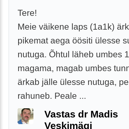
Tere!
Meie väikene laps (1a1k) är
pikemat aega öösiti ülesse s
nutuga. Õhtul läheb umbes 1
magama, magab umbes tunnik
ärkab jälle ülesse nutuga, p
rahuneb. Peale ...
Vastas dr Madis
Veskimägi