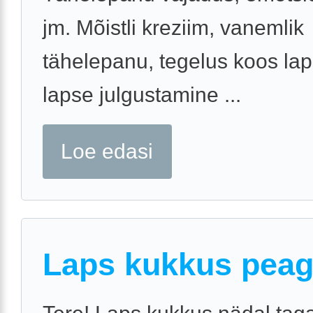
jm. Mõistli kreziim, vanemlik
tähelepanu, tegelus koos la
lapse julgustamine ...
Loe edasi
Laps kukkus pea