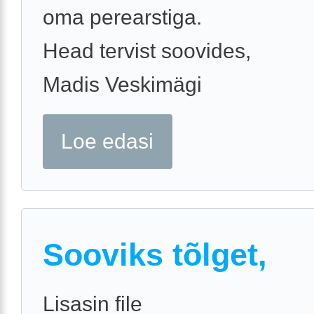
oma perearstiga.
Head tervist soovides,
Madis Veskimägi
Loe edasi
Sooviks tõlget,
Lisasin file