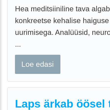
Hea meditsiiniline tava algab
konkreetse kehalise haiguse
uurimisega. Analüüsid, neuro
...
Loe edasi
Laps ärkab öösel t