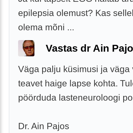
epilepsia olemust? Kas sell
olema mõni ...
Vastas dr Ain Paj
Väga palju küsimusi ja väga
teavet haige lapse kohta. Tu
pöörduda lasteneuroloogi po
Dr. Ain Pajos