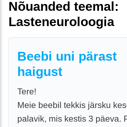
Nõuanded teemal:
Lasteneuroloogia
Beebi uni pärast
haigust
Tere!
Meie beebil tekkis järsku ke
palavik, mis kestis 3 päeva. 