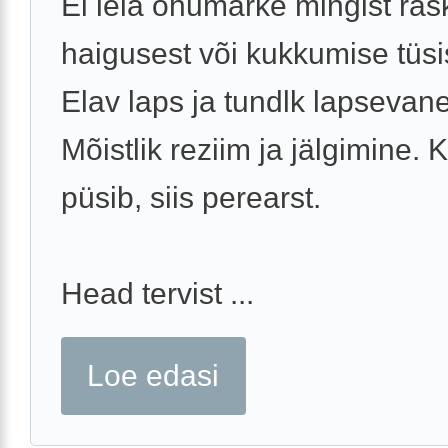
Ei leia ohumärke mingist ra
haigusest või kukkumise tüsi
Elav laps ja tundlk lapsevan
Mõistlik reziim ja jälgimine. 
püsib, siis perearst.
Head tervist ...
Loe edasi