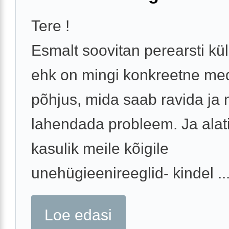
Tere !
Esmalt soovitan perearsti kül
ehk on mingi konkreetne medi
põhjus, mida saab ravida ja n
lahendada probleem. Ja alat
kasulik meile kõigile
unehügieenireeglid- kindel ..
Loe edasi