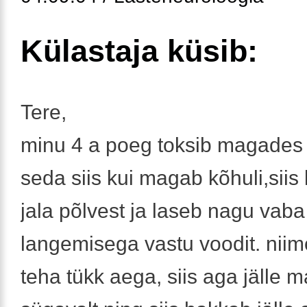
Külastaja küsib:
Tere,
minu 4 a poeg toksib magades 
seda siis kui magab kõhuli,siis
jala põlvest ja laseb nagu vaba
langemisega vastu voodit. niim
teha tükk aega, siis aga jälle 