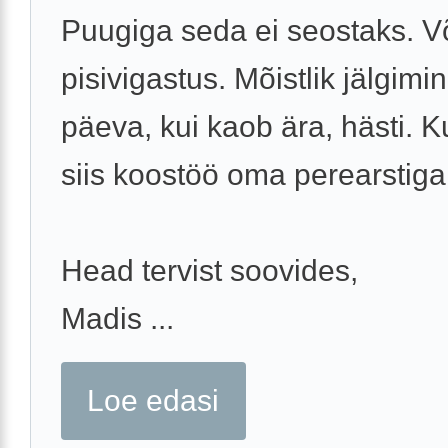
Puugiga seda ei seostaks. V
pisivigastus. Mõistlik jälgimi
päeva, kui kaob ära, hästi. Ku
siis koostöö oma perearstiga
Head tervist soovides,
Madis ...
Loe edasi