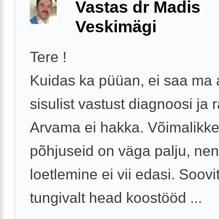
Vastas dr Madis
Veskimägi
Tere !
Kuidas ka püüan, ei saa ma
sisulist vastust diagnoosi ja 
Arvama ei hakka. Võimalikk
põhjuseid on väga palju, ne
loetlemine ei vii edasi. Soovi
tungivalt head koostööd ...