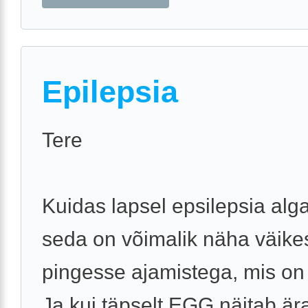
Epilepsia
Tere
Kuidas lapsel epsilepsia alg
seda on võimalik näha väike
pingesse ajamistega, mis on
Ja kui täpselt EGG näitab är