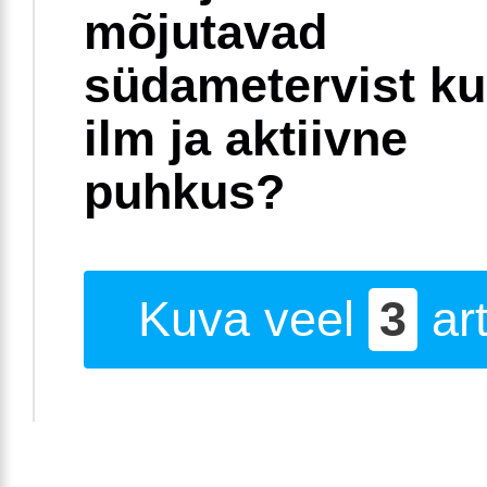
mõjutavad
südametervist k
ilm ja aktiivne
puhkus?
Kuva veel
3
art