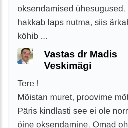
oksendamised ühesugused. 
hakkab laps nutma, siis ärka
köhib ...
Vastas dr Madis
Veskimägi
Tere !
Mõistan muret, proovime mõt
Päris kindlasti see ei ole no
öine oksendamine. Omad oh