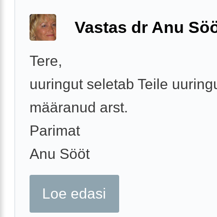
Vastas dr Anu Söö
Tere,
uuringut seletab Teile uuring
määranud arst.
Parimat
Anu Sööt
Loe edasi