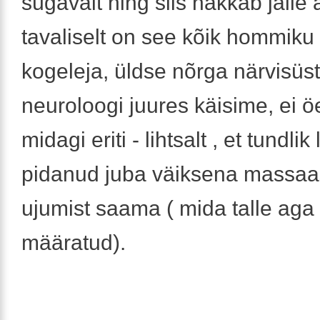
sügavalt ning siis hakkab jälle a
tavaliselt on see kõik hommiku 
kogeleja, üldse nõrga närvisüs
neuroloogi juures käisime, ei ö
midagi eriti - lihtsalt , et tundlik
pidanud juba väiksena massaas
ujumist saama ( mida talle aga 
määratud).