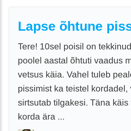
Lapse õhtune pis
Tere! 10sel poisil on tekkinu
poolel aastal õhtuti vaadus 
vetsus käia. Vahel tuleb pea
pissimist ka teistel kordadel,
sirtsutab tilgakesi. Täna käis 
korda ära ...