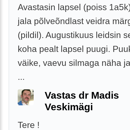
Avastasin lapsel (poiss 1a5
jala põlveõndlast veidra mär
(pildil). Augustikuus leidsin 
koha pealt lapsel puugi. Puu
väike, vaevu silmaga näha ja
...
Vastas dr Madis
Veskimägi
Tere !