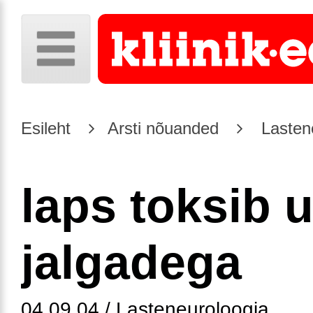
Esileht
Arsti nõuanded
Lasten
laps toksib 
jalgadega
04.09.04 / Lasteneuroloogia