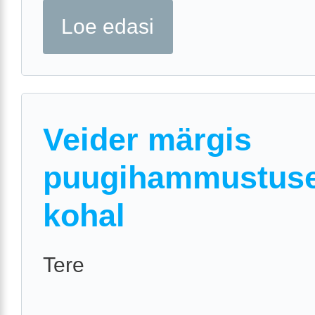
Loe edasi
Veider märgis
puugihammustus
kohal
Tere