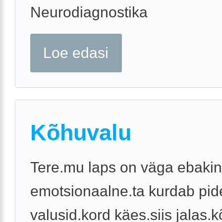
Neurodiagnostika
Loe edasi
Kõhuvalu
Tere.mu laps on väga ebakin
emotsionaalne.ta kurdab pid
valusid.kord käes.siis jalas.