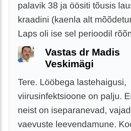
palavik 38 ja öösiti tõusis la
kraadini (kaenla alt mõõdetu
Laps oli ise sel perioodil rõõm
Vastas dr Madis
Veskimägi
Tere. Lööbega lastehaigusi,
viirusinfektsioone on palju.
neist on iseparanevad, vajad
vaevuste leevendamune. Ko