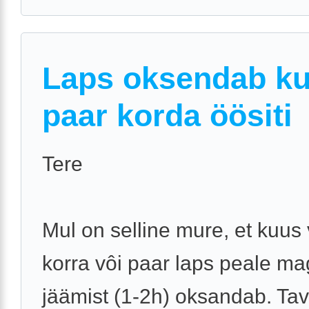
Laps oksendab k
paar korda öösiti
Tere
Mul on selline mure, et kuus
korra vôi paar laps peale m
jäämist (1-2h) oksandab. Tava