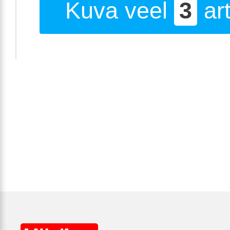
Kuva veel
3
art