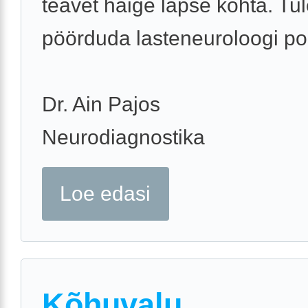
teavet haige lapse kohta. Tu
pöörduda lasteneuroloogi po
Dr. Ain Pajos
Neurodiagnostika
Loe edasi
Kõhuvalu