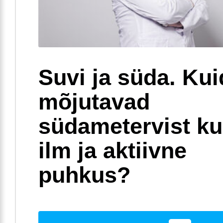
Suvi ja süda. Ku
mõjutavad
südametervist k
ilm ja aktiivne
puhkus?