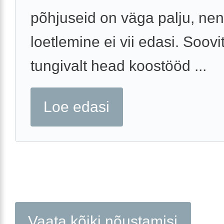
põhjuseid on väga palju, ne
loetlemine ei vii edasi. Soovi
tungivalt head koostööd ...
Loe edasi
Vaata kõiki nõustamisi