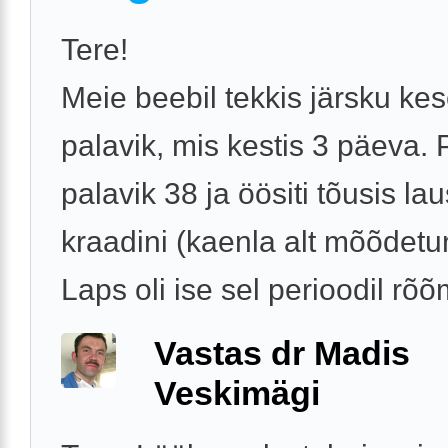
Tere!
Meie beebil tekkis järsku ke
palavik, mis kestis 3 päeva. 
palavik 38 ja öösiti tõusis la
kraadini (kaenla alt mõõdetu
Laps oli ise sel perioodil rõõm
Vastas dr Madis
Veskimägi