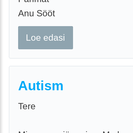
Anu Sööt
Loe edasi
Autism
Tere