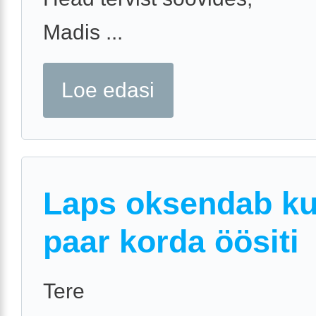
Madis ...
Loe edasi
Laps oksendab k
paar korda öösiti
Tere