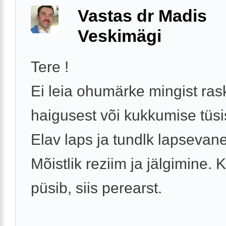
Vastas dr Madis
Veskimägi
Tere !
Ei leia ohumärke mingist ra
haigusest või kukkumise tüsi
Elav laps ja tundlk lapsevan
Mõistlik reziim ja jälgimine. 
püsib, siis perearst.