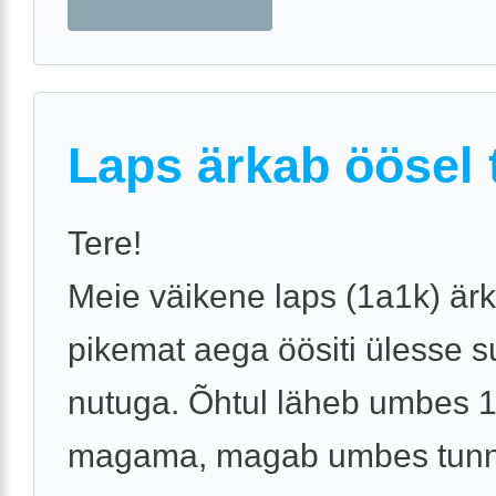
Laps ärkab öösel t
Tere!
Meie väikene laps (1a1k) är
pikemat aega öösiti ülesse s
nutuga. Õhtul läheb umbes 1
magama, magab umbes tunnik