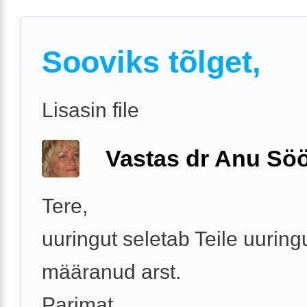
Sooviks tõlget,
Lisasin file
Vastas dr Anu Söö
Tere,
uuringut seletab Teile uuring
määranud arst.
Parimat