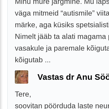
Minu mure järgmine. Mu laps
väga mitmeid “autismile” viit
märke, aga küsiks spetsialist
Nimelt jääb ta alati magama
vasakule ja paremale kõiguta
kõigutab ...
Vastas dr Anu Söö
Tere,
soovitan pöörduda laste neu