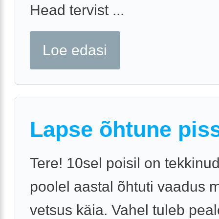
Head tervist ...
Loe edasi
Lapse õhtune pis
Tere! 10sel poisil on tekkinu
poolel aastal õhtuti vaadus 
vetsus käia. Vahel tuleb pea