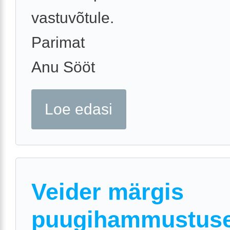
vastuvõtule.
Parimat
Anu Sööt
Loe edasi
Veider märgis
puugihammustus