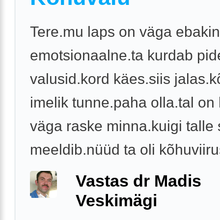
Tere.mu laps on väga ebakin
emotsionaalne.ta kurdab pid
valusid.kord käes.siis jalas.
imelik tunne.paha olla.tal on 
väga raske minna.kuigi talle 
meeldib.nüüd ta oli kõhuviirus
Vastas dr Madis
Veskimägi