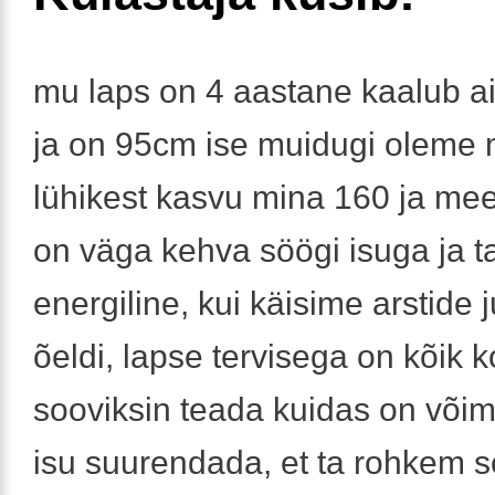
mu laps on 4 aastane kaalub ai
ja on 95cm ise muidugi oleme
lühikest kasvu mina 160 ja me
on väga kehva söögi isuga ja t
energiline, kui käisime arstide j
õeldi, lapse tervisega on kõik 
sooviksin teada kuidas on võim
isu suurendada, et ta rohkem 