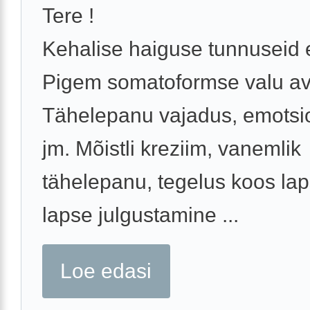
Tere !
Kehalise haiguse tunnuseid e
Pigem somatoformse valu av
Tähelepanu vajadus, emotsi
jm. Mõistli kreziim, vanemlik
tähelepanu, tegelus koos la
lapse julgustamine ...
Loe edasi