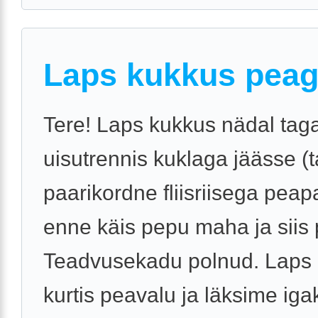
Laps kukkus pea
Tere! Laps kukkus nädal tag
uisutrennis kuklaga jäässe (ta
paarikordne fliisriisega peap
enne käis pepu maha ja siis 
Teadvusekadu polnud. Laps n
kurtis peavalu ja läksime igak