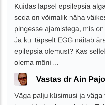
Kuidas lapsel epsilepsia alg
seda on võimalik näha väike
pingesse ajamistega, mis on
Ja kui täpselt EGG näitab är
epilepsia olemust? Kas sell
olema mõni ...
Vastas dr Ain Paj
Väga palju küsimusi ja väga