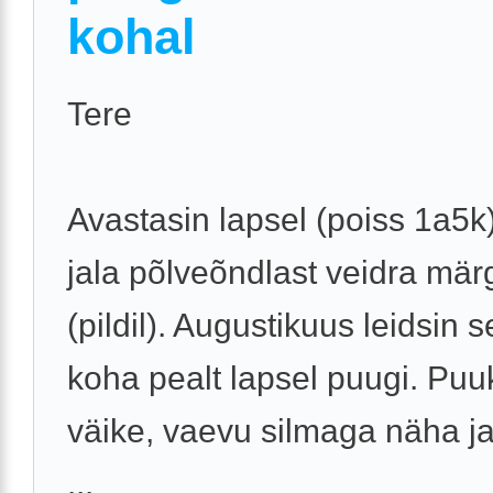
kohal
Tere
Avastasin lapsel (poiss 1a5
jala põlveõndlast veidra mär
(pildil). Augustikuus leidsin 
koha pealt lapsel puugi. Puu
väike, vaevu silmaga näha ja
...