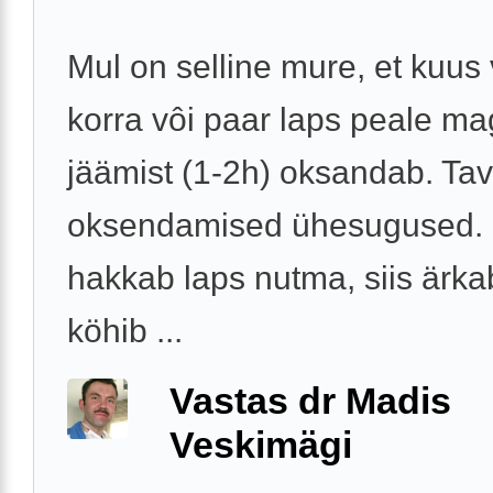
Mul on selline mure, et kuus
korra vôi paar laps peale m
jäämist (1-2h) oksandab. Tava
oksendamised ühesugused. 
hakkab laps nutma, siis ärka
köhib ...
Vastas dr Madis
Veskimägi