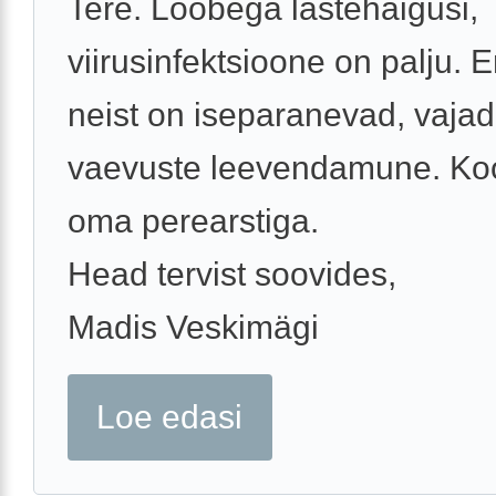
Tere. Lööbega lastehaigusi,
viirusinfektsioone on palju.
neist on iseparanevad, vajad
vaevuste leevendamune. Ko
oma perearstiga.
Head tervist soovides,
Madis Veskimägi
Loe edasi