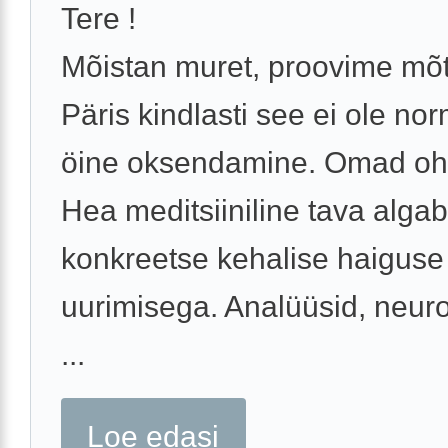
Tere !
Mõistan muret, proovime mõt
Päris kindlasti see ei ole no
öine oksendamine. Omad oh
Hea meditsiiniline tava algab
konkreetse kehalise haiguse
uurimisega. Analüüsid, neuro
...
Loe edasi