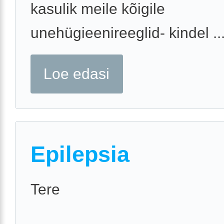
kasulik meile kõigile
unehügieenireeglid- kindel ..
Loe edasi
Epilepsia
Tere