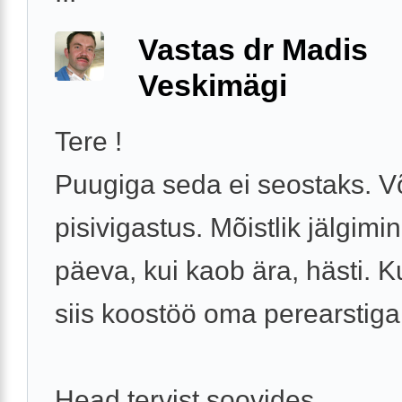
Vastas dr Madis
Veskimägi
Tere !
Puugiga seda ei seostaks. V
pisivigastus. Mõistlik jälgimi
päeva, kui kaob ära, hästi. Ku
siis koostöö oma perearstiga
Head tervist soovides,