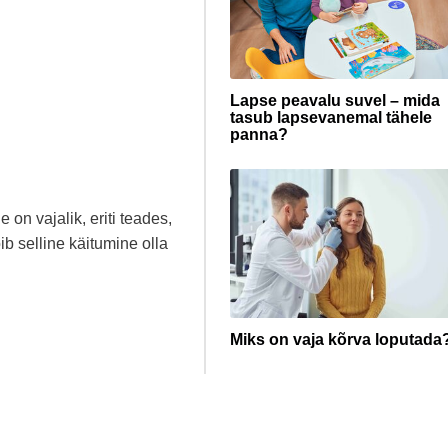
Lapse peavalu suvel – mida
tasub lapsevanemal tähele
panna?
 on vajalik, eriti teades,
b selline käitumine olla
Miks on vaja kõrva loputada