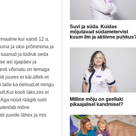
Suvi ja süda. Kuidas
mõjutavad südametervist
kuum ilm ja aktiivne puhkus
rmaalne kui varsti 12 a.
rjuma ja uksi prõmmima ja
a saanud ja tüdruk seda
 se asi igapäev ja
iesti võimatu on temaga
i juures ei käi,ütleb et
 talle ka öelnud,et mingu
ult.Kui kooli läks,siis ei
Milline mõju on geellaki
u.Aga nüüd räägib suht
pikaajalisel kandmisel?
 puterdab mõne
ti juurde lähex ja mis