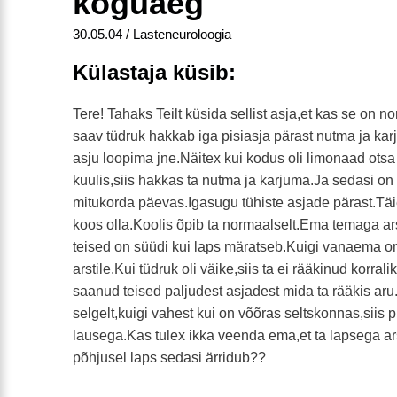
koguaeg
30.05.04 / Lasteneuroloogia
Külastaja küsib:
Tere! Tahaks Teilt küsida sellist asja,et kas se on no
saav tüdruk hakkab iga pisiasja pärast nutma ja ka
asju loopima jne.Näitex kui kodus oli limonaad ots
kuulis,siis hakkas ta nutma ja karjuma.Ja sedasi on
mitukorda päevas.Igasugu tühiste asjade pärast.Tä
koos olla.Koolis õpib ta normaalselt.Ema temaga arst
teised on süüdi kui laps märatseb.Kuigi vanaema on
arstile.Kui tüdruk oli väike,siis ta ei rääkinud korralik
saanud teised paljudest asjadest mida ta rääkis ar
selgelt,kuigi vahest kui on võõras seltskonnas,siis
lausega.Kas tulex ikka veenda ema,et ta lapsega ars
põhjusel laps sedasi ärridub??