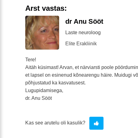
Arst vastas:
dr Anu Sööt
Laste neuroloog
Elite Erakliinik
Tere!
Aitäh küsimast! Arvan, et närviarsti poole pöördumine
et lapsel on esinenud kõnearengu häire. Muidugi või
põhjustatud ka kasvatusest.
Lugupidamisega,
dr. Anu Sööt
Kas see arutelu oli kasulik?