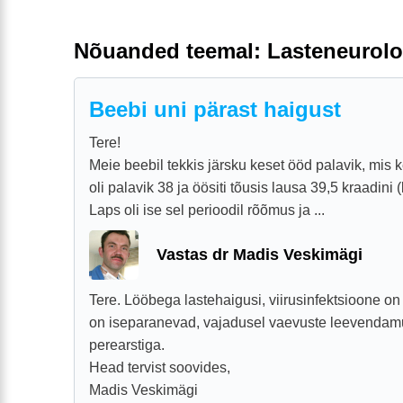
Nõuanded teemal: Lasteneurolo
Beebi uni pärast haigust
Tere!
Meie beebil tekkis järsku keset ööd palavik, mis 
oli palavik 38 ja öösiti tõusis lausa 39,5 kraadini
Laps oli ise sel perioodil rõõmus ja ...
Vastas dr Madis Veskimägi
Tere. Lööbega lastehaigusi, viirusinfektsioone on
on iseparanevad, vajadusel vaevuste leevenda
perearstiga.
Head tervist soovides,
Madis Veskimägi