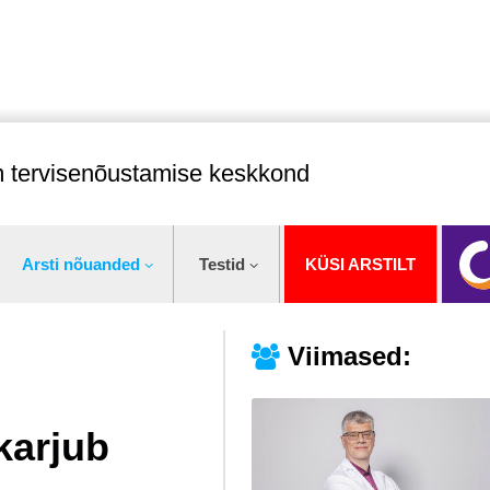
im tervisenõustamise keskkond
Arsti nõuanded
Testid
KÜSI ARSTILT
Viimased:
 karjub