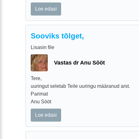
Loe edasi
Sooviks tõlget,
Lisasin file
Vastas dr Anu Sööt
Tere,
uuringut seletab Teile uuringu määranud arst.
Parimat
Anu Sööt
Loe edasi