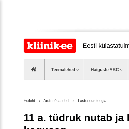
Eesti külastatu
Teemalehed
Haiguste ABC
Esileht
Arsti nõuanded
Lasteneuroloogia
11 a. tüdruk nutab ja