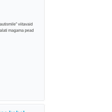
utismile” viitavaid
a alati magama pead