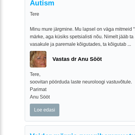
Autism
Tere
Minu mure järgmine. Mu lapsel on väga mitmeid “a
märke, aga küsiks spetsialisti nõu. Nimelt jääb t
vasakule ja paremale kõigutades, ta kõigutab ...
Vastas dr Anu Sööt
Tere,
soovitan pöörduda laste neuroloogi vastuvõtule.
Parimat
Anu Sööt
Loe edasi