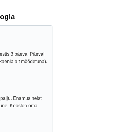
ogia
kestis 3 päeva. Päeval
 (kaenla alt mõõdetuna).
 palju. Enamus neist
mune. Koostöö oma