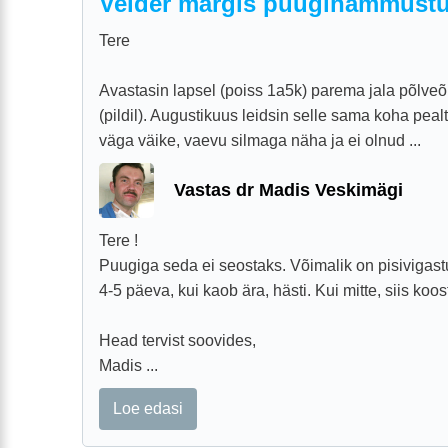
Veider märgis puugihammustu
Tere
Avastasin lapsel (poiss 1a5k) parema jala põlveõ
(pildil). Augustikuus leidsin selle sama koha pealt
väga väike, vaevu silmaga näha ja ei olnud ...
Vastas dr Madis Veskimägi
Tere !
Puugiga seda ei seostaks. Võimalik on pisivigastu
4-5 päeva, kui kaob ära, hästi. Kui mitte, siis ko
Head tervist soovides,
Madis ...
Loe edasi