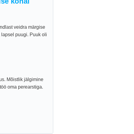
se kohal
ndlast veidra märgise
 lapsel puugi. Puuk oli
s. Mõistlik jälgimine
ostöö oma perearstiga.