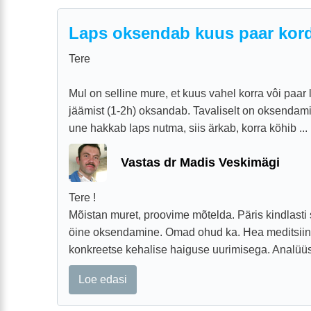
Laps oksendab kuus paar kord
Tere
Mul on selline mure, et kuus vahel korra vôi paa
jäämist (1-2h) oksandab. Tavaliselt on oksenda
une hakkab laps nutma, siis ärkab, korra köhib ...
Vastas dr Madis Veskimägi
Tere !
Mõistan muret, proovime mõtelda. Päris kindlasti
öine oksendamine. Omad ohud ka. Hea meditsiini
konkreetse kehalise haiguse uurimisega. Analüüsid
Loe edasi