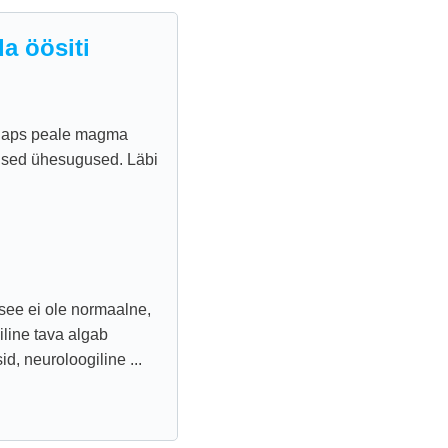
a öösiti
r laps peale magma
mised ühesugused. Läbi
 see ei ole normaalne,
line tava algab
, neuroloogiline ...