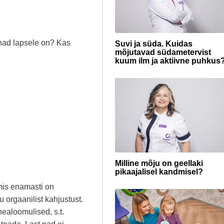
d nad lapsele on? Kas
Suvi ja süda. Kuidas
mõjutavad südametervist
kuum ilm ja aktiivne puhkus
Milline mõju on geellaki
pikaajalisel kandmisel?
 mis enamasti on
u orgaanilist kahjustust.
healoomulised, s.t.