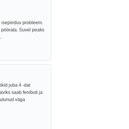
i isepiirduv probleem.
u pöörata. Suvel peaks
.
ikid juba 4 -dat
viks saab fenibuti ja
uutunud väga