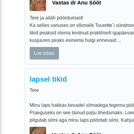
Vastas dr Anu Sööt
Tere ja aitäh pöördumast!
Ka selles vanuses on võimalik Tourette´i sündroo
tikid peaksid olema kestnud praktiliselt igapäevas
kusjuures peaks esinema hulgi erinevaid ...
Loe edasi
lapsel tikid
Tere
Minu laps hakkas kevadel silmadega tegema pöörl
Praeguseks on see läinud palju tihedamaks. Loen, 
pilgutab silmi aga minu laps pööritab silmi. Kahjuk