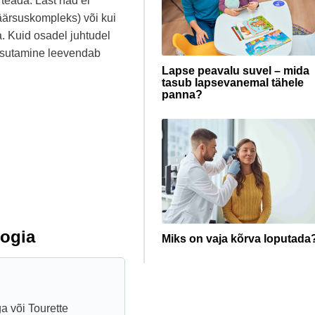
eada. Last nad ei
väärsuskompleks) või kui
. Kuid osadel juhtudel
kasutamine leevendab
Lapse peavalu suvel – mida
tasub lapsevanemal tähele
panna?
ogia
Miks on vaja kõrva loputada
ga või Tourette