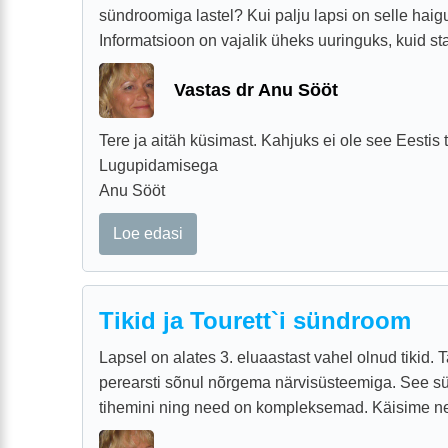
sündroomiga lastel? Kui palju lapsi on selle haig
Informatsioon on vajalik üheks uuringuks, kuid stati
Vastas dr Anu Sööt
Tere ja aitäh küsimast. Kahjuks ei ole see Eestis t
Lugupidamisega
Anu Sööt
Loe edasi
Tikid ja Tourett`i sündroom
Lapsel on alates 3. eluaastast vahel olnud tikid. T
perearsti sõnul nõrgema närvisüsteemiga. See süg
tihemini ning need on kompleksemad. Käisime neur