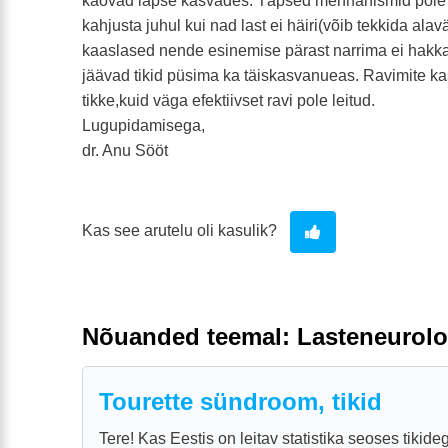
kaovad lapse kasvades. Täpsed mehhanismid pole t
kahjusta juhul kui nad last ei häiri(võib tekkida ala
kaaslased nende esinemise pärast narrima ei hakka
jäävad tikid püsima ka täiskasvanueas. Ravimite 
tikke,kuid väga efektiivset ravi pole leitud.
Lugupidamisega,
dr. Anu Sööt
Kas see arutelu oli kasulik?
Nõuanded teemal: Lasteneurolo
Tourette sündroom, tikid
Tere! Kas Eestis on leitav statistika seoses tikide