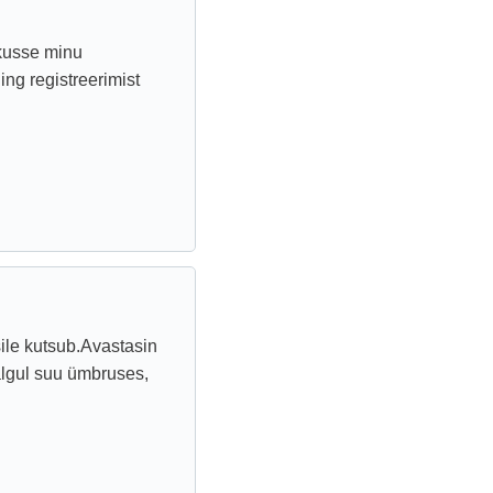
ikusse minu
ing registreerimist
sile kutsub.Avastasin
algul suu ümbruses,