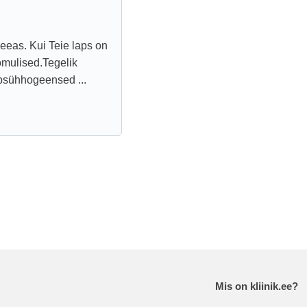
eeas. Kui Teie laps on
omulised.Tegelik
i psühhogeensed ...
Mis on kliinik.ee?