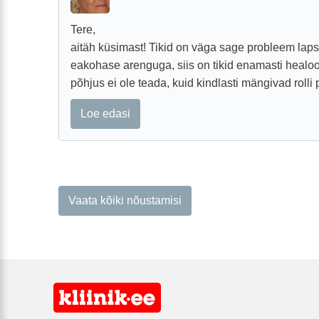
Tere,
aitäh küsimast! Tikid on väga sage probleem laps
eakohase arenguga, siis on tikid enamasti healo
põhjus ei ole teada, kuid kindlasti mängivad roll
Loe edasi
Vaata kõiki nõustamisi