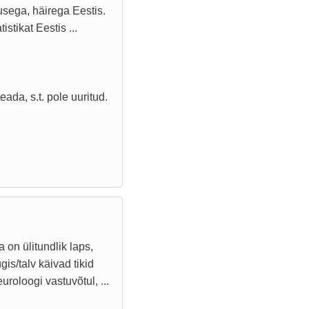
usega, häirega Eestis.
stikat Eestis ...
eada, s.t. pole uuritud.
a on ülitundlik laps,
is/talv käivad tikid
oloogi vastuvõtul, ...