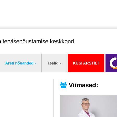
im tervisenõustamise keskkond
Arsti nõuanded
Testid
KÜSI ARSTILT
Viimased: