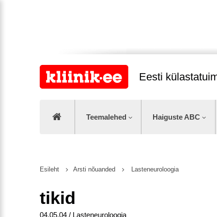
Eesti külastatu
Teemalehed
Haiguste ABC
Esileht
Arsti nõuanded
Lasteneuroloogia
tikid
04.05.04 / Lasteneuroloogia