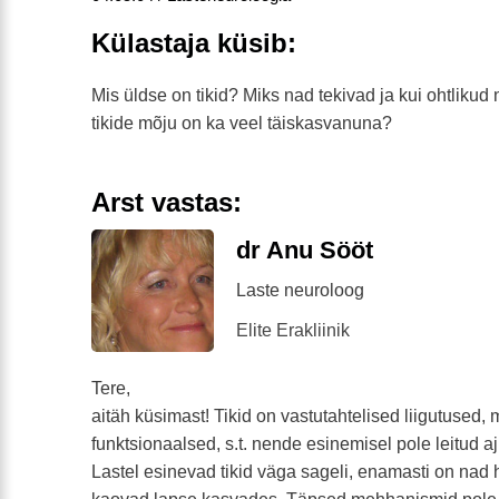
Külastaja küsib:
Mis üldse on tikid? Miks nad tekivad ja kui ohtliku
tikide mõju on ka veel täiskasvanuna?
Arst vastas:
dr Anu Sööt
Laste neuroloog
Elite Erakliinik
Tere,
aitäh küsimast! Tikid on vastutahtelised liigutused,
funktsionaalsed, s.t. nende esinemisel pole leitud aj
Lastel esinevad tikid väga sageli, enamasti on nad 