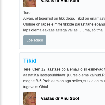
Vastas dr Anu Sööt
Tere!
Arvan, et tegemist on tikkidega. Tikid on enamast
Oluline on lapsele mitte tikkide pärast tähelepan
laps olema eakaaslastega väljas, ujuma, sõitma ..
Loe edasi
Tikid
Tere. Olen 12. aastase poja ema.Poisil esinevad t
aastat.Ka lastepsühhiaatri juures oleme käinud.Ra
magne B-6.Probleem on aga selles,et tikid on m
tugevaks.Õhtul ...
Vastas dr Anu Sööt