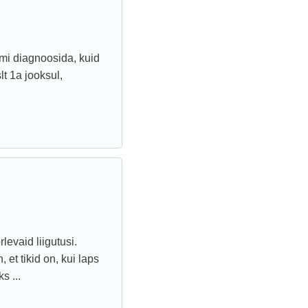
mi diagnoosida, kuid
lt 1a jooksul,
evaid liigutusi.
et tikid on, kui laps
s ...