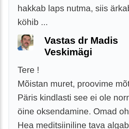
hakkab laps nutma, siis ärka
köhib ...
Vastas dr Madis
Veskimägi
Tere !
Mõistan muret, proovime mõt
Päris kindlasti see ei ole no
öine oksendamine. Omad oh
Hea meditsiiniline tava algab