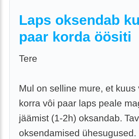
Laps oksendab k
paar korda öösiti
Tere
Mul on selline mure, et kuus
korra vôi paar laps peale m
jäämist (1-2h) oksandab. Tava
oksendamised ühesugused. 