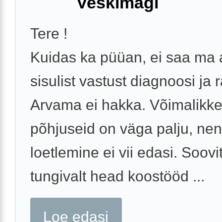
Veskimägi
Tere !
Kuidas ka püüan, ei saa ma
sisulist vastust diagnoosi ja 
Arvama ei hakka. Võimalikk
põhjuseid on väga palju, ne
loetlemine ei vii edasi. Soovi
tungivalt head koostööd ...
Loe edasi