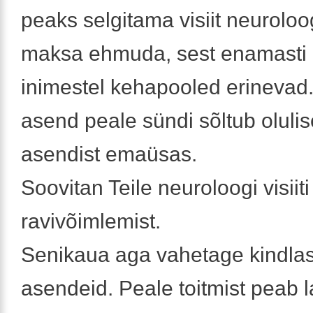
peaks selgitama visiit neuroloog
maksa ehmuda, sest enamasti o
inimestel kehapooled erinevad
asend peale sündi sõltub olulis
asendist emaüsas.
Soovitan Teile neuroloogi visiiti 
ravivõimlemist.
Senikaua aga vahetage kindlas
asendeid. Peale toitmist peab 