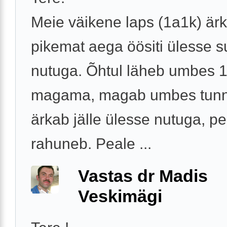
Meie väikene laps (1a1k) är
pikemat aega öösiti ülesse s
nutuga. Õhtul läheb umbes 1
magama, magab umbes tunnik
ärkab jälle ülesse nutuga, p
rahuneb. Peale ...
Vastas dr Madis
Veskimägi