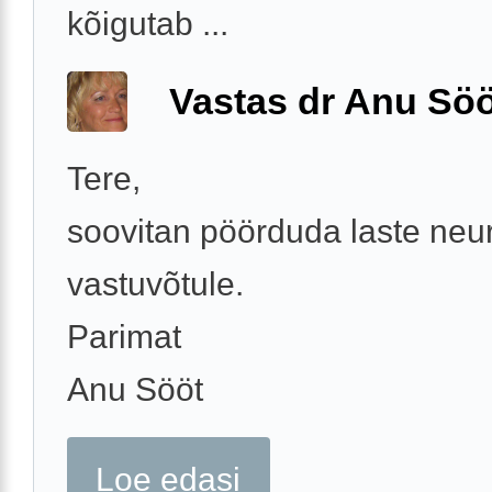
kõigutab ...
Vastas dr Anu Söö
Tere,
soovitan pöörduda laste neu
vastuvõtule.
Parimat
Anu Sööt
Loe edasi