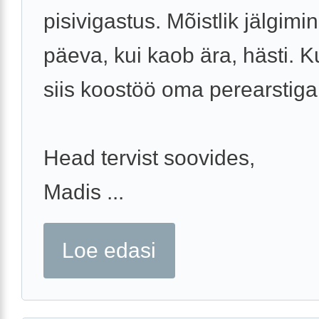
pisivigastus. Mõistlik jälgimi
päeva, kui kaob ära, hästi. Ku
siis koostöö oma perearstiga
Head tervist soovides,
Madis ...
Loe edasi