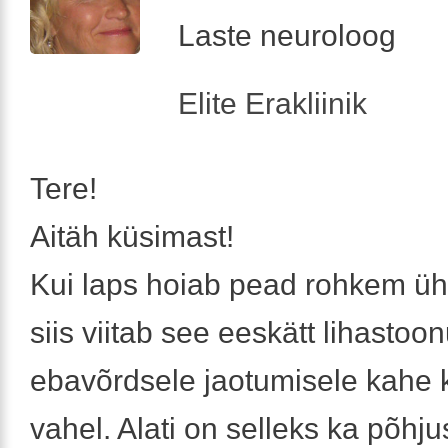
Laste neuroloog
Elite Erakliinik
Tere!
Aitäh küsimast!
Kui laps hoiab pead rohkem üh
siis viitab see eeskätt lihastoo
ebavõrdsele jaotumisele kahe
vahel. Alati on selleks ka põhjus