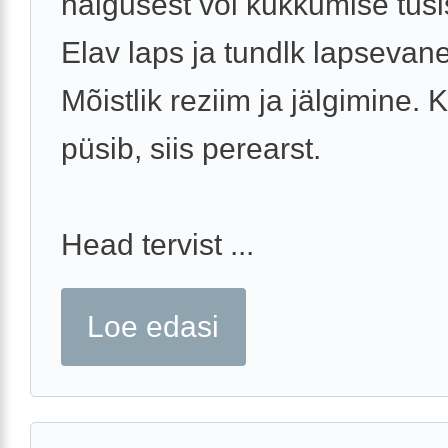
haigusest või kukkumise tüsi
Elav laps ja tundlk lapsevan
Mõistlik reziim ja jälgimine. 
püsib, siis perearst.
Head tervist ...
Loe edasi