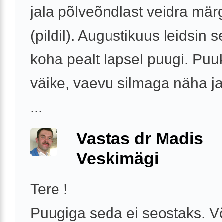
jala põlveõndlast veidra mär
(pildil). Augustikuus leidsin 
koha pealt lapsel puugi. Puu
väike, vaevu silmaga näha ja
...
Vastas dr Madis
Veskimägi
Tere !
Puugiga seda ei seostaks. V