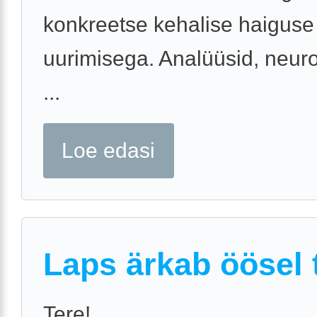
konkreetse kehalise haiguse
uurimisega. Analüüsid, neuro
...
Loe edasi
Laps ärkab öösel t
Tere!