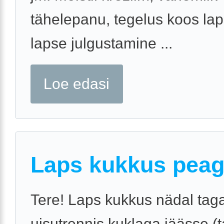
tähelepanu, tegelus koos la
lapse julgustamine ...
Loe edasi
Laps kukkus pea
Tere! Laps kukkus nädal tag
uisutrennis kuklaga jäässe (ta