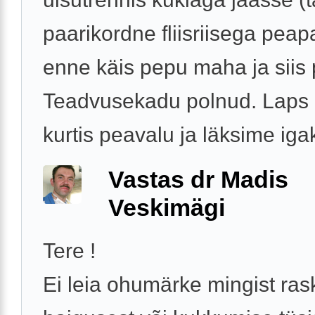
paarikordne fliisriisega peap
enne käis pepu maha ja siis 
Teadvusekadu polnud. Laps n
kurtis peavalu ja läksime igak
Vastas dr Madis
Veskimägi
Tere !
Ei leia ohumärke mingist ra