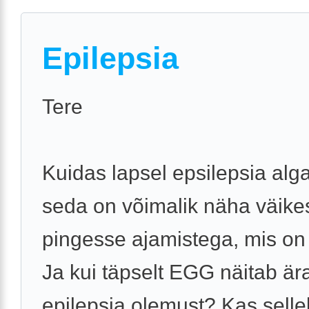
Epilepsia
Tere
Kuidas lapsel epsilepsia alg
seda on võimalik näha väike
pingesse ajamistega, mis on
Ja kui täpselt EGG näitab är
epilepsia olemust? Kas sell