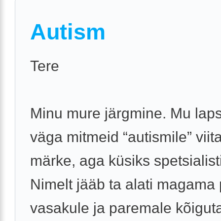
Autism
Tere
Minu mure järgmine. Mu laps
väga mitmeid “autismile” viit
märke, aga küsiks spetsialist
Nimelt jääb ta alati magama
vasakule ja paremale kõiguta