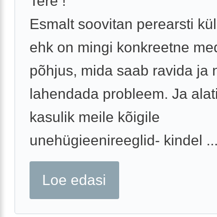
Tere !
Esmalt soovitan perearsti kül
ehk on mingi konkreetne medi
põhjus, mida saab ravida ja n
lahendada probleem. Ja alat
kasulik meile kõigile
unehügieenireeglid- kindel ..
Loe edasi