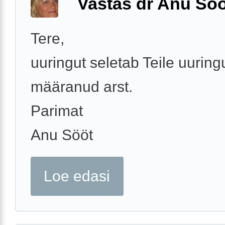
Vastas dr Anu Söö
Tere,
uuringut seletab Teile uuring
määranud arst.
Parimat
Anu Sööt
Loe edasi