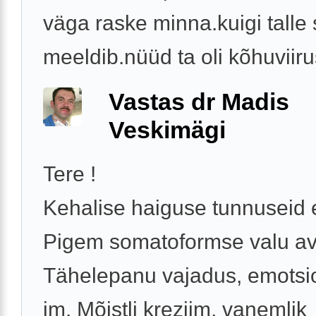
väga raske minna.kuigi talle 
meeldib.nüüd ta oli kõhuviirus
Vastas dr Madis
Veskimägi
Tere !
Kehalise haiguse tunnuseid e
Pigem somatoformse valu av
Tähelepanu vajadus, emotsi
jm. Mõistli kreziim, vanemlik