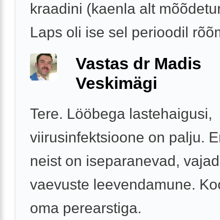
kraadini (kaenla alt mõõdetu
Laps oli ise sel perioodil rõõm
Vastas dr Madis
Veskimägi
Tere. Lööbega lastehaigusi,
viirusinfektsioone on palju.
neist on iseparanevad, vajad
vaevuste leevendamune. Ko
oma perearstiga.