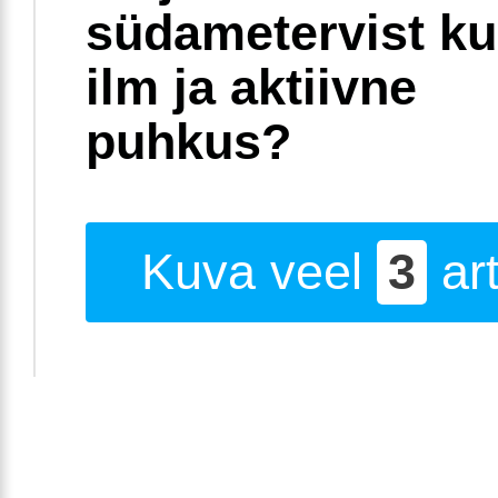
südametervist k
ilm ja aktiivne
puhkus?
Kuva veel
3
art