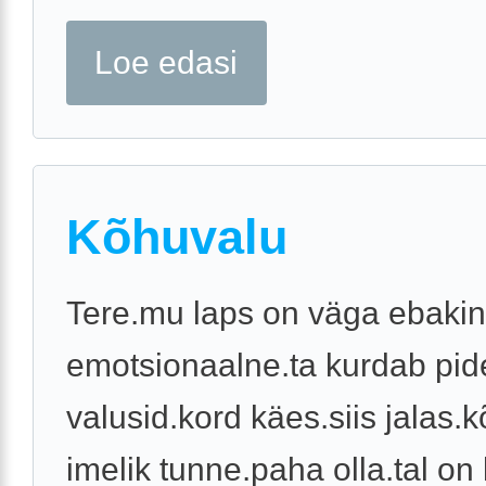
Loe edasi
Kõhuvalu
Tere.mu laps on väga ebakin
emotsionaalne.ta kurdab pid
valusid.kord käes.siis jalas.
imelik tunne.paha olla.tal on 