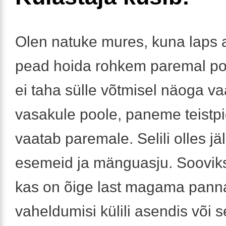
Olen natuke mures, kuna laps
pead hoida rohkem paremal poo
ei taha sülle võtmisel näoga v
vasakule poole, paneme teistpid
vaatab paremale. Selili olles jäl
esemeid ja mänguasju. Sooviks
kas on õige last magama pann
vaheldumisi külili asendis või sel