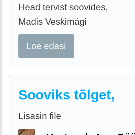
Head tervist soovides,
Madis Veskimägi
Loe edasi
Sooviks tõlget,
Lisasin file