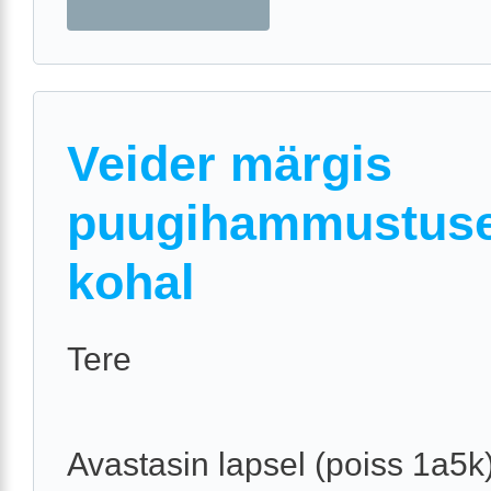
Veider märgis
puugihammustus
kohal
Tere
Avastasin lapsel (poiss 1a5