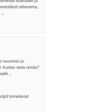
simestel elukuudel ja
eeneslikult vähenema.
...
s suurenes ja
ed. Kuidas seda ravida?
lik ...
rurgid toimetavad