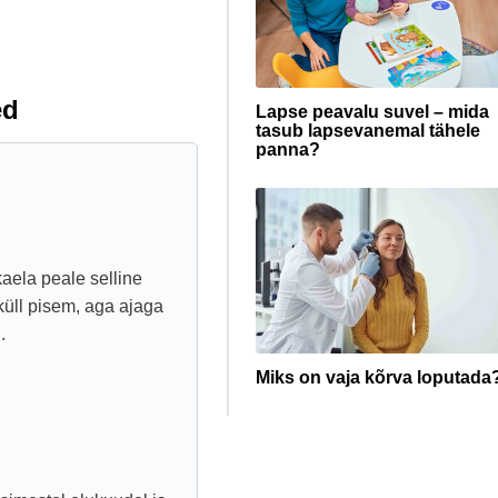
ed
Lapse peavalu suvel – mida
tasub lapsevanemal tähele
panna?
kaela peale selline
küll pisem, aga ajaga
.
Miks on vaja kõrva loputada