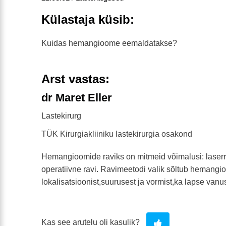
Külastaja küsib:
Kuidas hemangioome eemaldatakse?
Arst vastas:
dr Maret Eller
Lastekirurg
TÜK Kirurgiakliiniku lastekirurgia osakond
Hemangioomide raviks on mitmeid võimalusi: laserra
operatiivne ravi. Ravimeetodi valik sõltub hemangi
lokalisatsioonist,suurusest ja vormist,ka lapse vanu
Kas see arutelu oli kasulik?