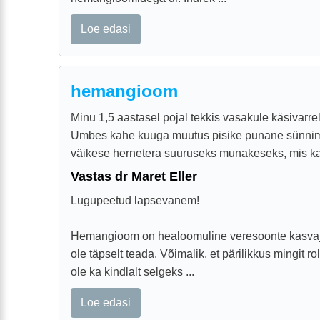
Loe edasi
hemangioom
Minu 1,5 aastasel pojal tekkis vasakule käsivar
Umbes kahe kuuga muutus pisike punane sünnim
väikese hernetera suuruseks munakeseks, mis ka 
Vastas dr Maret Eller
Lugupeetud lapsevanem!
Hemangioom on healoomuline veresoonte kasvaja
ole täpselt teada. Võimalik, et pärilikkus mingit ro
ole ka kindlalt selgeks ...
Loe edasi