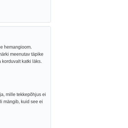
rele hemangioom.
ärki meenutav täpike
korduvalt katki läks.
, mille tekkepõhjus ei
lli mängib, kuid see ei