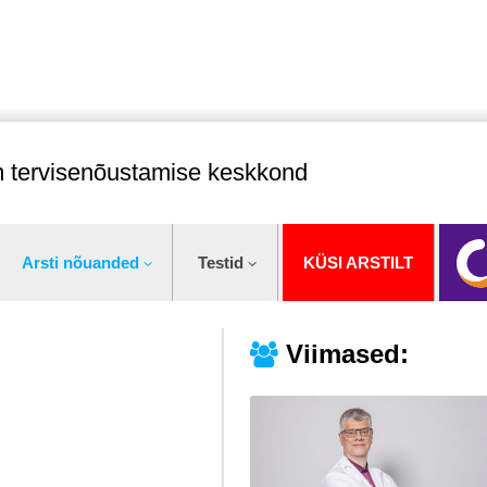
im tervisenõustamise keskkond
Arsti nõuanded
Testid
KÜSI ARSTILT
Viimased: