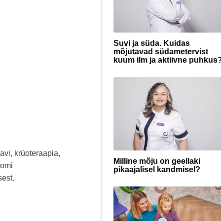
Suvi ja süda. Kuidas
mõjutavad südametervist
kuum ilm ja aktiivne puhkus
vi, krüoteraapia,
Milline mõju on geellaki
oomi
pikaajalisel kandmisel?
sest.