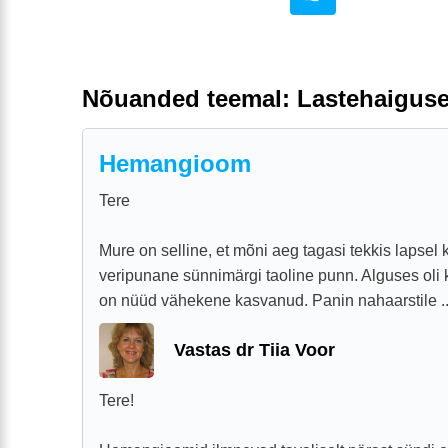
Nõuanded teemal: Lastehaigus
Hemangioom
Tere
Mure on selline, et mõni aeg tagasi tekkis lapsel 
veripunane sünnimärgi taoline punn. Alguses oli 
on nüüd vähekene kasvanud. Panin nahaarstile ..
Vastas dr Tiia Voor
Tere!