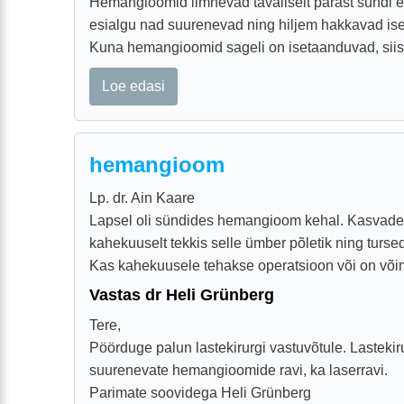
Hemangioomid ilmnevad tavaliselt pärast sündi e
esialgu nad suurenevad ning hiljem hakkavad is
Kuna hemangioomid sageli on isetaanduvad, siis 
Loe edasi
hemangioom
Lp. dr. Ain Kaare
Lapsel oli sündides hemangioom kehal. Kasvade
kahekuuselt tekkis selle ümber põletik ning turs
Kas kahekuusele tehakse operatsioon või on võima
Vastas dr Heli Grünberg
Tere,
Pöörduge palun lastekirurgi vastuvõtule. Lasteki
suurenevate hemangioomide ravi, ka laserravi.
Parimate soovidega Heli Grünberg