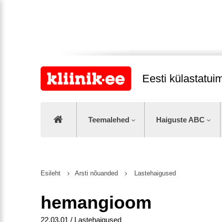
Eesti külastatu
Teemalehed
Haiguste ABC
Esileht
Arsti nõuanded
Lastehaigused
hemangioom
22.03.01 / Lastehaigused