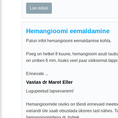
Loe edasi
Hemangioomi eemaldamine
Palun infot hemangioomi eemaldamise kohta.
Poeg on hetkel 8 kuune, hemangioom asub laubal
on umbes 6 mm, lisaks veel paar väiksemat täppi
Erinevate ...
Vastas dr Maret Eller
Lugupeetud lapsevanem!
Hemangioomide raviks on tõesti erinevaid meetod
variandi üle saab otsustada üksnes last nähes. Ta
hemangioomidega dr. Indrek ...