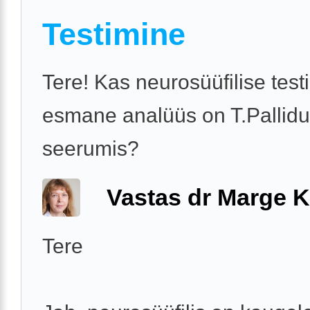
Testimine
Tere! Kas neurosüüfilise test
esmane analüüs on T.Pallid
seerumis?
Vastas dr Marge K
Tere