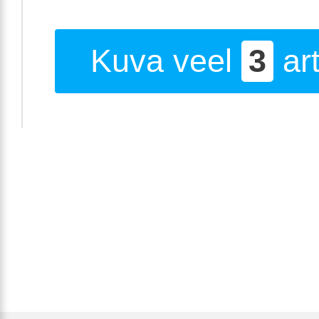
Kuva veel
3
art