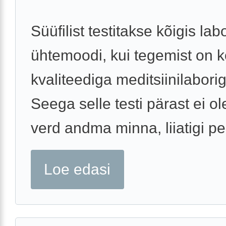
Süüfilist testitakse kõigis lab
ühtemoodi, kui tegemist on ko
kvaliteediga meditsiinilabori
Seega selle testi pärast ei ol
verd andma minna, liiatigi pe
Loe edasi