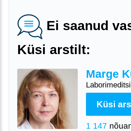
Ei saanud va
Küsi arstilt:
Marge K
Laborimeditsii
Küsi arst
1 147
nõuan