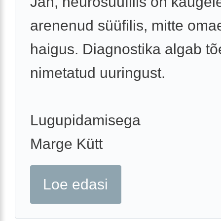
Jah, neurosüüfilis on kaugel
arenenud süüfilis, mitte oma
haigus. Diagnostika algab tõ
nimetatud uuringust.
Lugupidamisega
Marge Kütt
Loe edasi