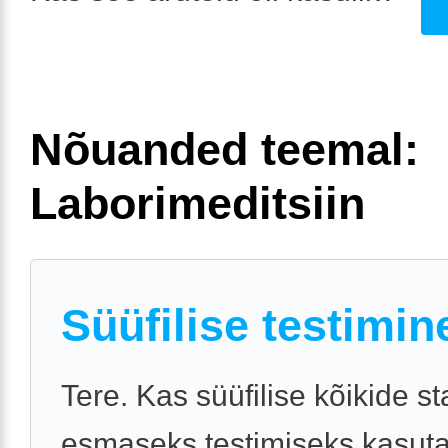
Nõuanded teemal:
Laborimeditsiin
Süüfilise testimin
Tere. Kas süüfilise kõikide s
esmaseks testimiseks kasut