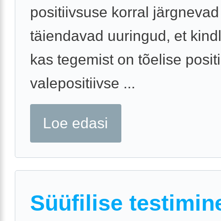
positiivsuse korral järgnevad
täiendavad uuringud, et kind
kas tegemist on tõelise positi
valepositiivse ...
Loe edasi
Süüfilise testimin