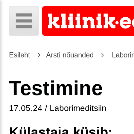
Esileht
Arsti nõuanded
Laborim
Testimine
17.05.24 / Laborimeditsiin
Külastaja küsib: