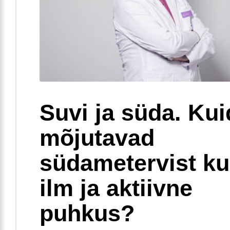
Suvi ja süda. Ku
mõjutavad
südametervist k
ilm ja aktiivne
puhkus?