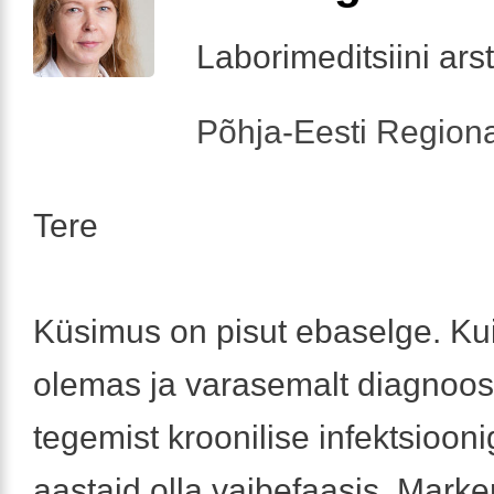
Laborimeditsiini arst
Põhja-Eesti Regiona
Tere
Küsimus on pisut ebaselge. Kui 
olemas ja varasemalt diagnoosti
tegemist kroonilise infektsiooni
aastaid olla vaibefaasis. Marke